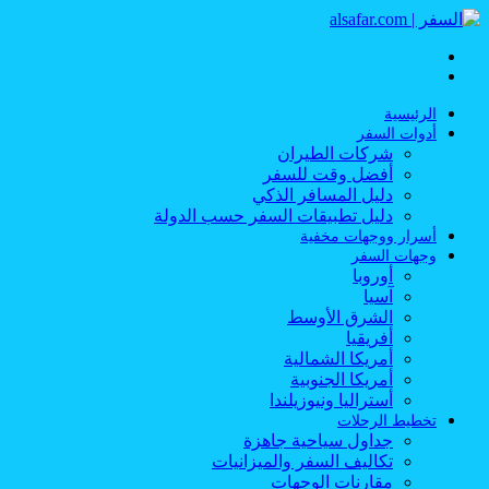
القائمة
بحث
عن
الرئيسية
أدوات السفر
شركات الطيران
أفضل وقت للسفر
دليل المسافر الذكي
دليل تطبيقات السفر حسب الدولة
أسرار ووجهات مخفية
وجهات السفر
أوروبا
آسيا
الشرق الأوسط
أفريقيا
أمريكا الشمالية
أمريكا الجنوبية
أستراليا ونيوزيلندا
تخطيط الرحلات
جداول سياحية جاهزة
تكاليف السفر والميزانيات
مقارنات الوجهات