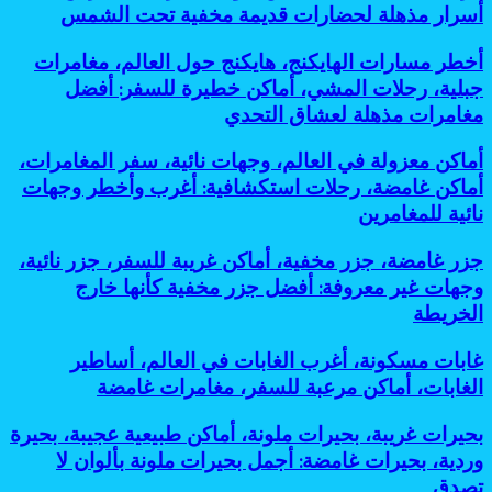
أسرار مذهلة لحضارات قديمة مخفية تحت الشمس
الخريطة
أنفاق
تاريخية،
أخطر
أخطر مسارات الهايكنج، هايكنج حول العالم، مغامرات
حضارات
مسارات
قديمة،
جبلية، رحلات المشي، أماكن خطيرة للسفر: أفضل
الهايكنج،
سياحة
مغامرات مذهلة لعشاق التحدي
هايكنج
أثرية،
حول
مدن
أماكن
أماكن معزولة في العالم، وجهات نائية، سفر المغامرات،
العالم،
مخفية،
معزولة
مغامرات
أماكن غامضة، رحلات استكشافية: أغرب وأخطر وجهات
مساكن
في
جبلية،
جوفية،
نائية للمغامرين
العالم،
رحلات
آثار
وجهات
المشي،
تحت
جزر
جزر غامضة، جزر مخفية، أماكن غريبة للسفر، جزر نائية،
نائية،
أماكن
الأرض:
غامضة،
سفر
وجهات غير معروفة: أفضل جزر مخفية كأنها خارج
خطيرة
أسرار
جزر
المغامرات،
للسفر:
الخريطة
مذهلة
مخفية،
أماكن
أفضل
لحضارات
أماكن
غامضة،
مغامرات
قديمة
غابات
غابات مسكونة، أغرب الغابات في العالم، أساطير
غريبة
رحلات
مذهلة
مخفية
مسكونة،
للسفر،
الغابات، أماكن مرعبة للسفر، مغامرات غامضة
استكشافية:
لعشاق
تحت
أغرب
جزر
أغرب
التحدي
الشمس
الغابات
نائية،
وأخطر
بحيرات
بحيرات غريبة، بحيرات ملونة، أماكن طبيعية عجيبة، بحيرة
في
وجهات
وجهات
غريبة،
وردية، بحيرات غامضة: أجمل بحيرات ملونة بألوان لا
العالم،
غير
نائية
بحيرات
أساطير
تصدق
معروفة:
للمغامرين