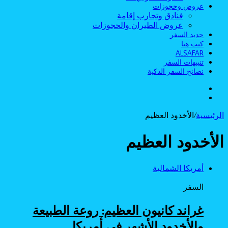
عروض وحجوزات
فنادق وتجارب إقامة
عروض الطيران والحجوزات
جديد السفر
كنت هنا
ALSAFAR
تنبيهات السفر
نصائح السفر الذكية
الوضع
بحث
المظلم
عن
الرئيسية
/
الأخدود العظيم
الأخدود العظيم
أمريكا الشمالية
السفر
غراند كانيون العظيم: روعة الطبيعة
والأخدود الأشهر في أمريكا