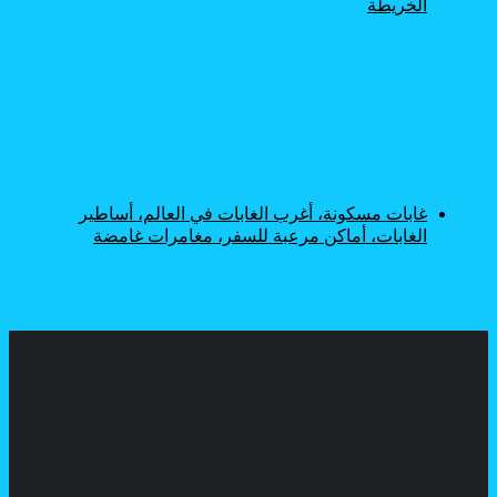
الخريطة
غابات مسكونة، أغرب الغابات في العالم، أساطير
الغابات، أماكن مرعبة للسفر، مغامرات غامضة