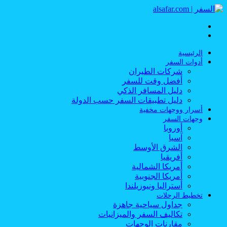
القائمة
بحث
عن
الرئيسية
أدوات السفر
شركات الطيران
أفضل وقت للسفر
دليل المسافر الذكي
دليل تطبيقات السفر حسب الدولة
أسرار ووجهات مخفية
وجهات السفر
أوروبا
آسيا
الشرق الأوسط
أفريقيا
أمريكا الشمالية
أمريكا الجنوبية
أستراليا ونيوزيلندا
تخطيط الرحلات
جداول سياحية جاهزة
تكاليف السفر والميزانيات
مقارنات الوجهات