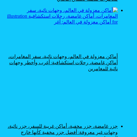
أماكن معزولة في العالم، وجهات نائية، سفر المغامرات،
أماكن غامضة، رحلات استكشافية: أغرب وأخطر وجهات
نائية للمغامرين
جزر غامضة، جزر مخفية، أماكن غريبة للسفر، جزر نائية،
وجهات غير معروفة: أفضل جزر مخفية كأنها خارج