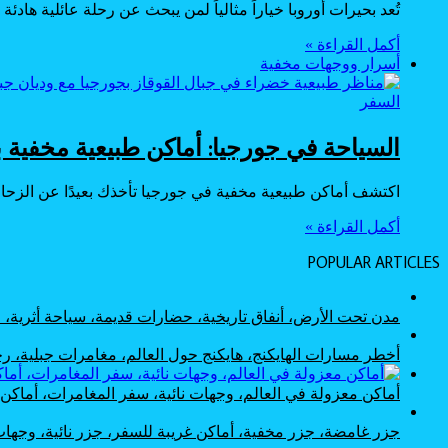
تُعد بحيرات أوروبا خياراً مثالياً لمن يبحث عن رحلة عائلية ه
أكمل القراءة »
أسرار ووجهات مخفية
السفر
السياحة في جورجيا: أماكن طبيعية مخفية ب
اكتشف أماكن طبيعية مخفية في جورجيا تأخذك بعيدًا عن الزحام
أكمل القراءة »
POPULAR ARTICLES
مدن تحت الأرض، أنفاق تاريخية، حضارات قديمة، سياحة أثرية
أخطر مسارات الهايكنج، هايكنج حول العالم، مغامرات جبلية،
أماكن معزولة في العالم، وجهات نائية، سفر المغامرات، أماك
جزر غامضة، جزر مخفية، أماكن غريبة للسفر، جزر نائية، وجها