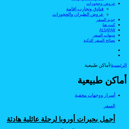
عروض وحجوزات
فنادق وتجارب إقامة
عروض الطيران والحجوزات
جديد السفر
كنت هنا
ALSAFAR
تنبيهات السفر
نصائح السفر الذكية
الوضع
بحث
المظلم
عن
الرئيسية
/
أماكن طبيعية
أماكن طبيعية
أسرار ووجهات مخفية
السفر
أجمل بحيرات أوروبا لرحلة عائلية هادئة