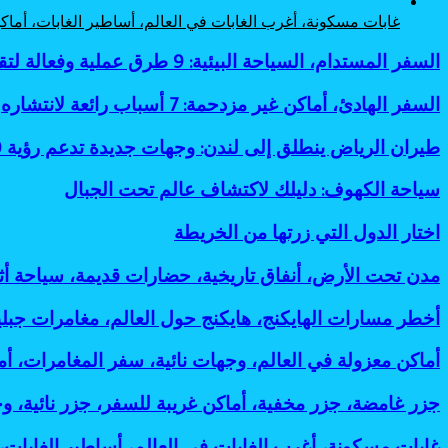
غابات مسكونة، أغرب الغابات في العالم، أساطير الغابات، أم
السفر
السفر المستدام، السياحة البيئية: 9 طرق عملية وفعالة لتقليل البصمة الكربونية
المستدام،
السياحة
السفر
السفر الهادئ، أماكن غير مزدحمة: 7 أسباب رائعة لانتشاره
البيئية:
الهادئ،
9
أماكن
طيران
طيران الرياض ينطلق إلى لندن: وجهات جديدة تدعم رؤية 2030
طرق
غير
الرياض
عملية
مزدحمة:
ينطلق
سياحة
سياحة الكهوف: دليلك لاكتشاف عالم تحت الجبال
وفعالة
7
إلى
الكهوف:
لتقليل
أسباب
لندن:
دليلك
البصمة
اختار
اختار الدول التي زرتها من الخريطة
رائعة
وجهات
لاكتشاف
الكربونية
الدول
لانتشاره
جديدة
عالم
التي
مدن
مدن تحت الأرض، أنفاق تاريخية، حضارات قديمة، سياحة أ
تدعم
تحت
زرتها
تحت
رؤية
الجبال
من
الأرض،
2030
أخطر
أخطر مسارات الهايكنج، هايكنج حول العالم، مغامرات جب
الخريطة
أنفاق
مسارات
تاريخية،
الهايكنج،
أماكن
أماكن معزولة في العالم، وجهات نائية، سفر المغامرات، 
حضارات
هايكنج
معزولة
قديمة،
حول
في
جزر
جزر غامضة، جزر مخفية، أماكن غريبة للسفر، جزر نائية، و
سياحة
العالم،
العالم،
غامضة،
أثرية،
مغامرات
وجهات
جزر
غابات
غابات مسكونة، أغرب الغابات في العالم، أساطير الغابات
مدن
جبلية،