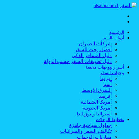
القائمة
بحث
عن
الرئيسية
أدوات السفر
شركات الطيران
أفضل وقت للسفر
دليل المسافر الذكي
دليل تطبيقات السفر حسب الدولة
أسرار ووجهات مخفية
وجهات السفر
أوروبا
آسيا
الشرق الأوسط
أفريقيا
أمريكا الشمالية
أمريكا الجنوبية
أستراليا ونيوزيلندا
تخطيط الرحلات
جداول سياحية جاهزة
تكاليف السفر والميزانيات
مقارنات الوجهات