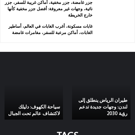
جزر غامضة، جزر مخفية، أماكن غريبة للسفر، جزر
نائية، وجهات غير معروفة: أفضل جزر مخفية كأنها
خارج الخريطة
غابات مسكونة، أغرب الغابات في العالم، أساطير
الغابات، أماكن مرعبة للسفر، مغامرات غامضة
طيران
سياحة
الرياض
الكهوف:
ينطلق
دليلك
إلى
لاكتشاف
لندن:
عالم
طيران الرياض ينطلق إلى
وجهات
تحت
جديدة
لندن: وجهات جديدة تدعم
الجبال
سياحة الكهوف: دليلك
تدعم
رؤية 2030
لاكتشاف عالم تحت الجبال
رؤية
2030