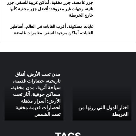
جزر غامضة، جزر مخفية، أماكن غريبة للسفر، جزر
نائية، وجهات غير معروفة: أفضل جزر مخفية كأنها
خارج الخريطة
غابات مسكونة، أغرب الغابات في العالم، أساطير
الغابات، أماكن مرعبة للسفر، مغامرات غامضة
اختار
مدن
مدن تحت الأرض، أنفاق
الدول
تحت
تاريخية، حضارات قديمة،
التي
الأرض،
سياحة أثرية، مدن مخفية،
زرتها
أنفاق
مساكن جوفية، آثار تحت
من
تاريخية،
الأرض: أسرار مذهلة
الخريطة
حضارات
اختار الدول التي زرتها من
قديمة،
لحضارات قديمة مخفية
سياحة
الخريطة
تحت الشمس
أثرية،
مدن
مخفية،