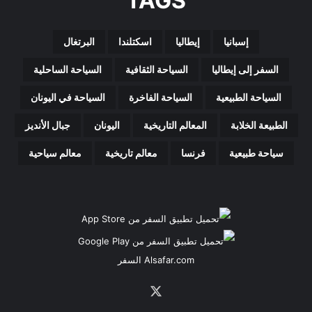
TAGS
مساكن
جوفية،
آثار
إسبانيا
إيطاليا
اسكتلندا
البرتغال
تحت
الأرض:
السفر إلى إيطاليا
السياحة الثقافية
السياحة الساحلية
أسرار
مذهلة
السياحة الطبيعية
السياحة الفاخرة
السياحة في اليونان
لحضارات
قديمة
الطبيعة الخلابة
المعالم التاريخية
اليونان
جبال الأنديز
مخفية
سياحة طبيعية
فرنسا
تحت
معالم تاريخية
معالم سياحية
الشمس
Alsafar.com السفر
‫X