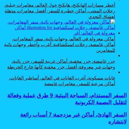
أخطر مسارات الهايكنج، هايكنج حول العالم، مغامرات جبلية،
رحلات المشي، أماكن خطيرة للسفر: أفضل مغامرات مذهلة
لعشاق التحدي
أماكن معزولة في العالم، وجهات نائية، سفر المغامرات،
أماكن غامضة، رحلات استكشافية: أغرب وأخطر وجهات نائية
للمغامرين
جزر غامضة، جزر مخفية، أماكن غريبة للسفر، جزر نائية،
وجهات غير معروفة: أفضل جزر مخفية كأنها خارج الخريطة
غابات مسكونة، أغرب الغابات في العالم، أساطير الغابات،
أماكن مرعبة للسفر، مغامرات غامضة
السفر
السفر المستدام، السياحة البيئية: 9 طرق عملية وفعالة
المستدام،
لتقليل البصمة الكربونية
السياحة
البيئية:
السفر
السفر الهادئ، أماكن غير مزدحمة: 7 أسباب رائعة
9
الهادئ،
لانتشاره
طرق
أماكن
عملية