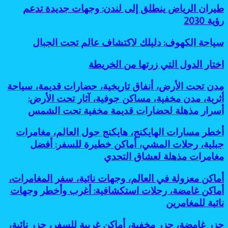
غير
وفعالة
طيران
طيران الرياض ينطلق إلى لندن: وجهات جديدة تدعم
مزدحمة:
لتقليل
الرياض
رؤية 2030
7
البصمة
ينطلق
أسباب
الكربونية
إلى
رائعة
سياحة
سياحة الكهوف: دليلك لاكتشاف عالم تحت الجبال
لندن:
لانتشاره
الكهوف:
وجهات
دليلك
اختار
اختار الدول التي زرتها من الخريطة
جديدة
لاكتشاف
الدول
تدعم
عالم
التي
رؤية
مدن
مدن تحت الأرض، أنفاق تاريخية، حضارات قديمة، سياحة
تحت
زرتها
2030
تحت
أثرية، مدن مخفية، مساكن جوفية، آثار تحت الأرض:
الجبال
من
الأرض،
أسرار مذهلة لحضارات قديمة مخفية تحت الشمس
الخريطة
أنفاق
تاريخية،
أخطر
أخطر مسارات الهايكنج، هايكنج حول العالم، مغامرات
حضارات
مسارات
قديمة،
جبلية، رحلات المشي، أماكن خطيرة للسفر: أفضل
الهايكنج،
سياحة
مغامرات مذهلة لعشاق التحدي
هايكنج
أثرية،
حول
مدن
أماكن
أماكن معزولة في العالم، وجهات نائية، سفر المغامرات،
العالم،
مخفية،
معزولة
مغامرات
أماكن غامضة، رحلات استكشافية: أغرب وأخطر وجهات
مساكن
في
جبلية،
جوفية،
نائية للمغامرين
العالم،
رحلات
آثار
وجهات
المشي،
تحت
جزر
جزر غامضة، جزر مخفية، أماكن غريبة للسفر، جزر نائية،
نائية،
أماكن