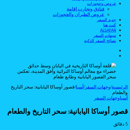
عروض وحجوزات
فنادق وتجارب إقامة
عروض الطيران والحجوزات
جديد السفر
كنت هنا
ALSAFAR
تنبيهات السفر
نصائح السفر الذكية
الوضع
بحث
المظلم
عن
الرئيسية
/
وجهات السفر
/
آسيا
/
قصور أوساكا اليابانية: سحر التاريخ
والطعام
آسيا
وجهات السفر
قصور أوساكا اليابانية: سحر التاريخ والطعام
5 دقائق