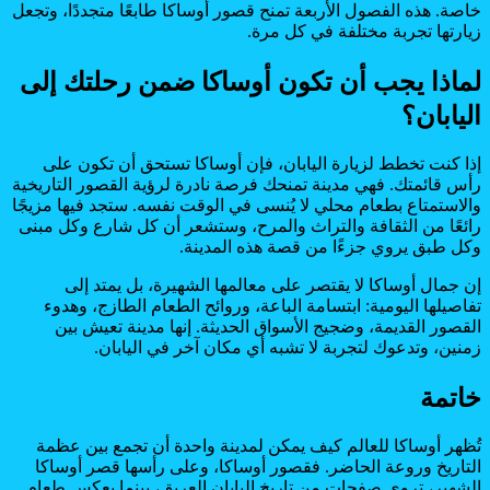
خاصة. هذه الفصول الأربعة تمنح قصور أوساكا طابعًا متجددًا، وتجعل
زيارتها تجربة مختلفة في كل مرة.
لماذا يجب أن تكون أوساكا ضمن رحلتك إلى
اليابان؟
إذا كنت تخطط لزيارة اليابان، فإن أوساكا تستحق أن تكون على
رأس قائمتك. فهي مدينة تمنحك فرصة نادرة لرؤية القصور التاريخية
والاستمتاع بطعام محلي لا يُنسى في الوقت نفسه. ستجد فيها مزيجًا
رائعًا من الثقافة والتراث والمرح، وستشعر أن كل شارع وكل مبنى
وكل طبق يروي جزءًا من قصة هذه المدينة.
إن جمال أوساكا لا يقتصر على معالمها الشهيرة، بل يمتد إلى
تفاصيلها اليومية: ابتسامة الباعة، وروائح الطعام الطازج، وهدوء
القصور القديمة، وضجيج الأسواق الحديثة. إنها مدينة تعيش بين
زمنين، وتدعوك لتجربة لا تشبه أي مكان آخر في اليابان.
خاتمة
تُظهر أوساكا للعالم كيف يمكن لمدينة واحدة أن تجمع بين عظمة
التاريخ وروعة الحاضر. فقصور أوساكا، وعلى رأسها قصر أوساكا
الشهير، تروي صفحات من تاريخ اليابان العريق، بينما يعكس طعام