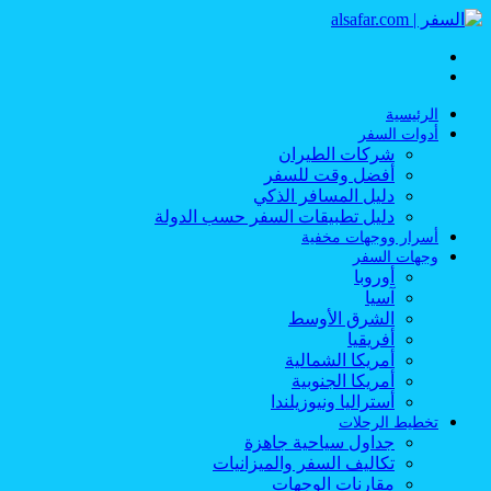
القائمة
بحث
عن
الرئيسية
أدوات السفر
شركات الطيران
أفضل وقت للسفر
دليل المسافر الذكي
دليل تطبيقات السفر حسب الدولة
أسرار ووجهات مخفية
وجهات السفر
أوروبا
آسيا
الشرق الأوسط
أفريقيا
أمريكا الشمالية
أمريكا الجنوبية
أستراليا ونيوزيلندا
تخطيط الرحلات
جداول سياحية جاهزة
تكاليف السفر والميزانيات
مقارنات الوجهات