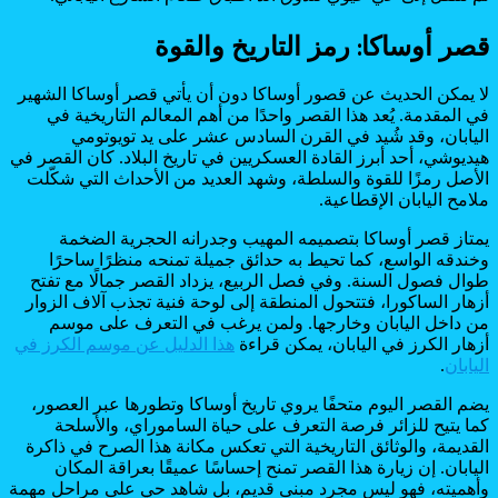
قصر أوساكا: رمز التاريخ والقوة
لا يمكن الحديث عن قصور أوساكا دون أن يأتي قصر أوساكا الشهير
في المقدمة. يُعد هذا القصر واحدًا من أهم المعالم التاريخية في
اليابان، وقد شُيد في القرن السادس عشر على يد تويوتومي
هيديوشي، أحد أبرز القادة العسكريين في تاريخ البلاد. كان القصر في
الأصل رمزًا للقوة والسلطة، وشهد العديد من الأحداث التي شكّلت
ملامح اليابان الإقطاعية.
يمتاز قصر أوساكا بتصميمه المهيب وجدرانه الحجرية الضخمة
وخندقه الواسع، كما تحيط به حدائق جميلة تمنحه منظرًا ساحرًا
طوال فصول السنة. وفي فصل الربيع، يزداد القصر جمالًا مع تفتح
أزهار الساكورا، فتتحول المنطقة إلى لوحة فنية تجذب آلاف الزوار
من داخل اليابان وخارجها. ولمن يرغب في التعرف على موسم
أزهار الكرز في اليابان، يمكن قراءة
هذا الدليل عن موسم الكرز في
اليابان
.
يضم القصر اليوم متحفًا يروي تاريخ أوساكا وتطورها عبر العصور،
كما يتيح للزائر فرصة التعرف على حياة الساموراي، والأسلحة
القديمة، والوثائق التاريخية التي تعكس مكانة هذا الصرح في ذاكرة
اليابان. إن زيارة هذا القصر تمنح إحساسًا عميقًا بعراقة المكان
وأهميته، فهو ليس مجرد مبنى قديم، بل شاهد حي على مراحل مهمة