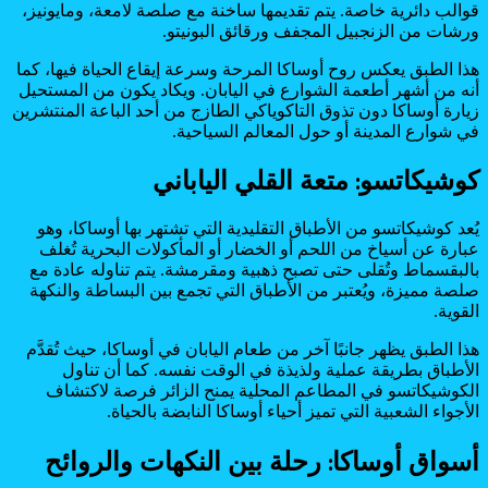
قوالب دائرية خاصة. يتم تقديمها ساخنة مع صلصة لامعة، ومايونيز،
ورشات من الزنجبيل المجفف ورقائق البونيتو.
هذا الطبق يعكس روح أوساكا المرحة وسرعة إيقاع الحياة فيها، كما
أنه من أشهر أطعمة الشوارع في اليابان. ويكاد يكون من المستحيل
زيارة أوساكا دون تذوق التاكوياكي الطازج من أحد الباعة المنتشرين
في شوارع المدينة أو حول المعالم السياحية.
كوشيكاتسو: متعة القلي الياباني
يُعد كوشيكاتسو من الأطباق التقليدية التي تشتهر بها أوساكا، وهو
عبارة عن أسياخ من اللحم أو الخضار أو المأكولات البحرية تُغلف
بالبقسماط وتُقلى حتى تصبح ذهبية ومقرمشة. يتم تناوله عادة مع
صلصة مميزة، ويُعتبر من الأطباق التي تجمع بين البساطة والنكهة
القوية.
هذا الطبق يظهر جانبًا آخر من طعام اليابان في أوساكا، حيث تُقدَّم
الأطباق بطريقة عملية ولذيذة في الوقت نفسه. كما أن تناول
الكوشيكاتسو في المطاعم المحلية يمنح الزائر فرصة لاكتشاف
الأجواء الشعبية التي تميز أحياء أوساكا النابضة بالحياة.
أسواق أوساكا: رحلة بين النكهات والروائح