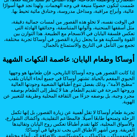
صُممت لتكون حصونًا منيعة في وجه الهجمات. ولهذا نجد فيها أسوارًا
عالية، وأبراج مراقبة، ومداخل مدروسة، وخنادق مائية تحيط بها.
في الوقت نفسه، لا تخلو هذه القصور من لمسات جمالية دقيقة،
مثل أسقفها المنحنية، وألوانها المتناسقة، وحدائقها الهادئة التي
تعكس فلسفة اليابان في الانسجام مع الطبيعة. هذا التوازن بين
القوة والسكينة هو ما يجعل زيارة القصور في أوساكا تجربة مختلفة،
تجمع بين التأمل في التاريخ والاستمتاع بالجمال.
أوساكا وطعام اليابان: عاصمة النكهات الشهية
إذا كانت القصور هي وجه أوساكا التاريخي، فإن طعامها هو وجهها
الحيوي المفعم بالحياة. تشتهر أوساكا في جميع أنحاء اليابان بلقب
“مطبخ الأمة”، وذلك بفضل تنوع أطباقها الشعبية وجودتها العالية
وروحها المرحة في تقديم الطعام. هنا لا يُنظر إلى الطعام بوصفه
مجرد وجبة، بل بوصفه جزءًا من الثقافة المحلية وطريقة للتعبير عن
الهوية.
تجربة طعام أوساكا لا تقل أهمية عن زيارة القصور، بل إنها تكمل
الرحلة وتمنحها طابعًا أصيلًا. فالمطاعم التقليدية، وأكشاك الشوارع،
والأسواق المحلية، كلها تقدم أطباقًا تعكس روح اليابان وتقاليدها
العريقة. ومن أشهر الأطباق التي يجب تذوقها في أوساكا:
أوكونوميياكي، وتاكوياكي، وكوشيكاتسو، بالإضافة إلى أنواع مختلفة