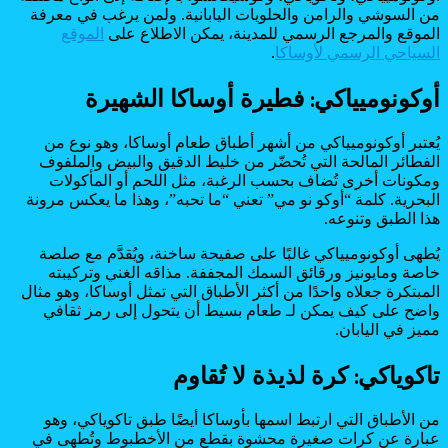
من السوشي والرامن والحلويات اليابانية. ولمن يرغب في معرفة
الموقع والمرجع الرسمي للمدينة، يمكن الاطلاع على
الموقع
السياحي الرسمي لأوساكا
.
أوكونوميياكي: فطيرة أوساكا الشهيرة
يُعتبر أوكونوميياكي من أشهر أطباق طعام أوساكا، وهو نوع من
الفطائر المالحة التي تُحضّر من خليط الدقيق والبيض والملفوف
ومكونات أخرى تُضاف بحسب الرغبة، مثل اللحم أو المأكولات
البحرية. كلمة “أوكو نو مي” تعني “ما تحبه”، وهذا ما يعكس مرونة
هذا الطبق وتنوعه.
يُطهى أوكونوميياكي غالبًا على صفيحة ساخنة، ويُقدَّم مع صلصة
خاصة ومايونيز ورقائق السمك المجففة. مذاقه الغني وتركيبته
المبتكرة جعلاه واحدًا من أكثر الأطباق التي تمثل أوساكا، وهو مثال
واضح على كيف يمكن لـ طعام بسيط أن يتحول إلى رمز ثقافي
مميز في اليابان.
تاكوياكي: كرة لذيذة لا تُقاوم
من الأطباق التي ارتبط اسمها بأوساكا أيضًا طبق تاكوياكي، وهو
عبارة عن كرات صغيرة محشوة بقطع من الأخطبوط وتُطهى في