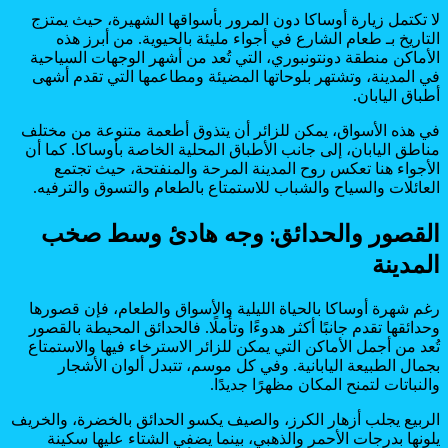
لا تكتمل زيارة أوساكا دون المرور بأسواقها الشهيرة، حيث يمتزج
التاريخ بـ طعام الشارع في أجواء مليئة بالحيوية. من أبرز هذه
الأماكن منطقة دونتونبوري، التي تُعد من أشهر الوجهات السياحية
في المدينة، وتشتهر بلوحاتها المضيئة ومطاعمها التي تقدم أشهى
أطباق اليابان.
في هذه الأسواق، يمكن للزائر أن يتذوق أطعمة متنوعة من مختلف
مناطق اليابان، إلى جانب الأطباق المحلية الخاصة بأوساكا. كما أن
الأجواء هنا تعكس روح المدينة المرحة والمنفتحة، حيث تجتمع
العائلات والسياح والشباب للاستمتاع بالطعام والتسوق والترفيه.
القصور والحدائق: وجه هادئ وسط صخب
المدينة
رغم شهرة أوساكا بالحياة الليلية والأسواق والطعام، فإن قصورها
وحدائقها تقدم جانبًا أكثر هدوءًا وتأملًا. فالحدائق المحيطة بالقصور
تُعد من أجمل الأماكن التي يمكن للزائر الاسترخاء فيها والاستمتاع
بجمال الطبيعة اليابانية. وفي كل موسم، تتبدل ألوان الأشجار
والنباتات لتمنح المكان مظهرًا جديدًا.
الربيع يجلب أزهار الكرز، والصيف يكسو الحدائق بالخضرة، والخريف
يلونها بدرجات الأحمر والذهبي، بينما يضفي الشتاء عليها سكينة