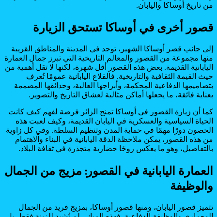
من تاريخ أوساكا واليابان.
قصور أخرى في أوساكا تستحق الزيارة
إلى جانب قصر أوساكا الشهير، توجد في المدينة والمناطق القريبة
منها مجموعة من القصور والمعالم التاريخية التي تبرز جمال العمارة
اليابانية القديمة. بعض هذه القصور أقل شهرة، لكنها لا تقل أهمية من
حيث القيمة الثقافية والتاريخية. فالقلاع اليابانية عمومًا تُعرف
بتصاميمها الدفاعية المحكمة، وأبراجها العالية، وحدائقها المصممة
بعناية فائقة، ما يجعلها أماكن مثالية لعشاق التاريخ والتصوير.
كما أن زيارة القصور في أوساكا تمنح الزائر فرصة لفهم كيف كانت
الحياة السياسية والعسكرية في اليابان القديمة، وكيف لعبت هذه
الحصون دورًا مهمًا في حماية المدن وتنظيم السلطة. وفي كل زاوية
من هذه القصور، يمكن ملاحظة الدقة اليابانية في البناء والاهتمام
بالتفاصيل، وهو ما يعكس روحًا حضارية متجذرة في ثقافة البلاد.
العمارة اليابانية في القصور: مزيج من الجمال
والوظيفة
تتميز قصور اليابان، ومنها قصور أوساكا، بمزيج فريد من الجمال
المعماري والوظيفة الدفاعية. فهذه المباني لم تُشيد للزينة فقط، بل