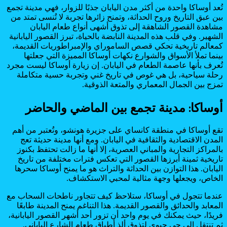
تُعد أوساكا واحدة من أكثر مدن اليابان جذبًا للزوار، فهي مدينة تجمع
بين عبق التاريخ وروح الحداثة، وتمنح زائرها تجربة لا تُنسى تمتد من
مشاهدة القصور الشاهقة إلى تذوق أشهى أنواع طعام اليابان
الشهير. وفي قلب هذه المدينة النابضة بالحياة، تبرز القصور اليابانية
كمعالم تاريخية تحكي قصص الساموراي والإمبراطوريات القديمة،
بينما تملأ الأسواق والشوارع نكهات أوساكا المميزة التي جعلتها
تُعرف بأنها عاصمة الطعام في اليابان. إن زيارة أوساكا ليست مجرد
رحلة سياحية، بل هي غوص في تاريخ غني وتجربة حسية متكاملة
تمزج بين الجمال المعماري والمتعة الذوقية.
أوساكا: مدينة تجمع بين الماضي والحاضر
تقع أوساكا في منطقة كانساي على جزيرة هونشو، وتُعتبر من أهم
المدن الاقتصادية والثقافية في اليابان. ومع أنها مدينة حديثة تعج
بالمراكز التجارية والمباني العصرية، إلا أنها ما زالت تحتفظ بكنوز
تاريخية ثمينة أبرزها القصور التي تعكس فترات مختلفة من تاريخ
اليابان. هذا التوازن بين الحداثة والتراث هو ما يمنح أوساكا سحرها
الخاص، ويجعلها وجهة مثالية لمحبي الاستكشاف.
عندما تتجول في أوساكا، ستلاحظ كيف تتجاور ناطحات السحاب مع
المعابد والحدائق والقصور القديمة. هذا التناغم يمنح المدينة طابعًا
فريدًا، حيث يمكنك في يوم واحد أن تزور أحد أشهر القصور اليابانية،
ثم تنتقل إلى حي حيوي لتذوق ألذ أطباق طعام الشارع الياباني.