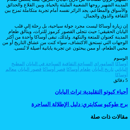
المدينة الشهير روحها الشعبية المليئة بالحياة. وبين القلاع والحدائق
والأسواق والمطاعم، يجد الزائر نفسه أمام تجربة متكاملة تمزج بين
الثقافة والذوق والجمال.
إن زيارة أوساكا ليست مجرد جولة سياحية، بل رحلة إلى قلب
اليابان الحقيقي؛ حيث تتجلى القصور كرموز للتراث، ويتألق طعام
المدينة كعنوان للمتعة والنكهة. ولذلك، تبقى أوساكا واحدة من أكثر
الوجهات التي تستحق الاكتشاف، سواء كنت من عشاق التاريخ أو من
محبي الطعام، أو ممن يبحثون عن تجربة يابانية أصيلة لا تُنسى.
الوسوم
أوساكا
الساموراي
السياحة الثقافية
السياحة في اليابان
المطبخ
الياباني
تاريخ اليابان
طعام أوساكا
قصر أوساكا
قصور اليابان
معالم
أوساكا
5 دقائق
أحياء
أحياء كيوتو التقليدية: تراث اليابان
كيوتو
التقليدية:
برج
برج طوكيو سكايتري: دليل الإطلالة الساحرة
تراث
طوكيو
اليابان
سكايتري:
مقالات ذات صلة
دليل
الإطلالة