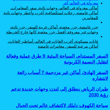
أماكن معزولة في العالم، وجهات نائية، سفر المغامرات،
أماكن غامضة، رحلات استكشافية: أغرب وأخطر وجهات نائية
للمغامرين
جزر غامضة، جزر مخفية، أماكن غريبة للسفر، جزر نائية،
وجهات غير معروفة: أفضل جزر مخفية كأنها خارج الخريطة
غابات مسكونة، أغرب الغابات في العالم، أساطير الغابات،
أماكن مرعبة للسفر، مغامرات غامضة
السفر
السفر المستدام، السياحة البيئية: 9 طرق عملية وفعالة
المستدام،
لتقليل البصمة الكربونية
السياحة
البيئية:
السفر
السفر الهادئ، أماكن غير مزدحمة: 7 أسباب رائعة
9
الهادئ،
لانتشاره
طرق
أماكن
عملية
غير
وفعالة
طيران
طيران الرياض ينطلق إلى لندن: وجهات جديدة تدعم
مزدحمة:
لتقليل
الرياض
رؤية 2030
7
البصمة
ينطلق
أسباب
الكربونية
إلى
رائعة
سياحة
سياحة الكهوف: دليلك لاكتشاف عالم تحت الجبال
لندن:
لانتشاره
الكهوف: