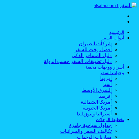
القائمة
بحث
عن
الرئيسية
أدوات السفر
شركات الطيران
أفضل وقت للسفر
دليل المسافر الذكي
دليل تطبيقات السفر حسب الدولة
أسرار ووجهات مخفية
وجهات السفر
أوروبا
آسيا
الشرق الأوسط
أفريقيا
أمريكا الشمالية
أمريكا الجنوبية
أستراليا ونيوزيلندا
تخطيط الرحلات
جداول سياحية جاهزة
تكاليف السفر والميزانيات
مقارنات الوجهات