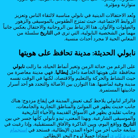
متوازنة ومؤثرة.
وتُعد الاحتفالات الدينية في نابولي مناسبة لالتقاء الناس وتعزيز
الروابط الاجتماعية، حيث تمتزج الطقوس بالموسيقى والزهور
والصلوات والألوان. هذا الارتباط بين الروحانية والاحتفال يعكس جانباً
مهماً من الشخصية النابولية، التي ترى في
التاريخ
سلسلة من
المعاني الحية لا مجرد أحداث منسية.
نابولي الحديثة: مدينة تحافظ على هويتها
على الرغم من حداثة الزمن وتغير أنماط الحياة، ما زالت
نابولي
محافظة على هويتها الخاصة داخل
إيطاليا
. فهي مدينة معاصرة من
حيث النشاط والحركة والتعليم والاقتصاد، لكنها في الوقت نفسه
مدينة وفية لماضيها. هذا التوازن بين الأصالة والتجدد هو أحد أسرار
جاذبيتها المستمرة.
فالزائر لنابولي يلاحظ كيف تعيش المدينة في إيقاع مزدوج: هناك
جانب حديث يظهر في الموانئ والمناطق التجارية والجامعات،
وجانب تقليدي يظهر في الأسواق القديمة والأحياء التاريخية
والموسيقى الشارعية. وبهذا المعنى، تبدو نابولي كأنها جسر حي بين
التاريخ
وواقع اليوم، وبين الذاكرة والآفاق المستقبلية. وإذا رغبت في
متابعة جانب آخر من أجواء المدن الإيطالية، فستجد في
استجمام
جزيرة كابري
امتداداً جميلاً لروح البحر الإيطالي.