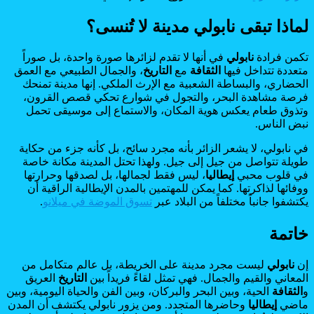
لماذا تبقى نابولي مدينة لا تُنسى؟
تكمن فرادة
نابولي
في أنها لا تقدم لزائرها صورة واحدة، بل صوراً
متعددة تتداخل فيها
الثقافة
مع
التاريخ
، والجمال الطبيعي مع العمق
الحضاري، والبساطة الشعبية مع الإرث الملكي. إنها مدينة تمنحك
فرصة مشاهدة البحر، والتجول في شوارع تحكي قصص القرون،
وتذوق طعام يعكس هوية المكان، والاستماع إلى موسيقى تحمل
نبض الناس.
في نابولي، لا يشعر الزائر بأنه مجرد سائح، بل كأنه جزء من حكاية
طويلة تتواصل من جيل إلى جيل. ولهذا تحتل المدينة مكانة خاصة
في قلوب محبي
إيطاليا
، ليس فقط لجمالها، بل لصدقها وحرارتها
ووفائها لذاكرتها. كما يمكن للمهتمين بالمدن الإيطالية الراقية أن
يكتشفوا جانباً مختلفاً من البلاد عبر
تسوق الموضة في ميلانو
.
خاتمة
إن
نابولي
ليست مجرد مدينة على الخريطة، بل عالم متكامل من
المعاني والقيم والجمال. فهي تمثل لقاءً فريداً بين
التاريخ
العريق
و
الثقافة
الحية، وبين البحر والبركان، وبين الفن والحياة اليومية، وبين
ماضي
إيطاليا
وحاضرها المتجدد. ومن يزور نابولي يكتشف أن المدن