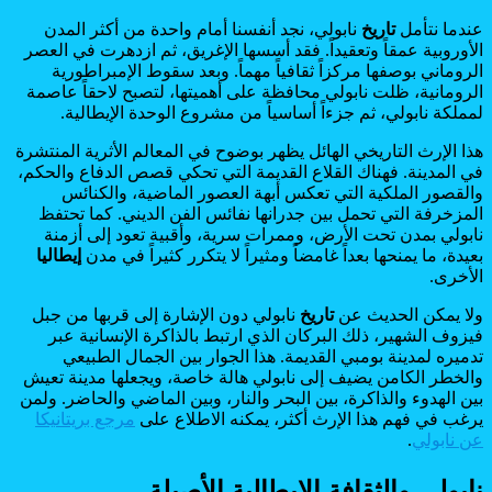
عندما نتأمل
تاريخ
نابولي، نجد أنفسنا أمام واحدة من أكثر المدن
الأوروبية عمقاً وتعقيداً. فقد أسسها الإغريق، ثم ازدهرت في العصر
الروماني بوصفها مركزاً ثقافياً مهماً. وبعد سقوط الإمبراطورية
الرومانية، ظلت نابولي محافظة على أهميتها، لتصبح لاحقاً عاصمة
لمملكة نابولي، ثم جزءاً أساسياً من مشروع الوحدة الإيطالية.
هذا الإرث التاريخي الهائل يظهر بوضوح في المعالم الأثرية المنتشرة
في المدينة. فهناك القلاع القديمة التي تحكي قصص الدفاع والحكم،
والقصور الملكية التي تعكس أبهة العصور الماضية، والكنائس
المزخرفة التي تحمل بين جدرانها نفائس الفن الديني. كما تحتفظ
نابولي بمدن تحت الأرض، وممرات سرية، وأقبية تعود إلى أزمنة
بعيدة، ما يمنحها بعداً غامضاً ومثيراً لا يتكرر كثيراً في مدن
إيطاليا
الأخرى.
ولا يمكن الحديث عن
تاريخ
نابولي دون الإشارة إلى قربها من جبل
فيزوف الشهير، ذلك البركان الذي ارتبط بالذاكرة الإنسانية عبر
تدميره لمدينة بومبي القديمة. هذا الجوار بين الجمال الطبيعي
والخطر الكامن يضيف إلى نابولي هالة خاصة، ويجعلها مدينة تعيش
بين الهدوء والذاكرة، بين البحر والنار، وبين الماضي والحاضر. ولمن
يرغب في فهم هذا الإرث أكثر، يمكنه الاطلاع على
مرجع بريتانيكا
عن نابولي
.
نابولي والثقافة الإيطالية الأصيلة