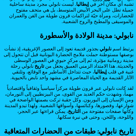
تشبه أي مكان آخر في
إيطاليا
. ليست نابولي مجرد مدينة ساحلية
جميلة تطل على البحر الأبيض المتوسط، بل هي متحف مفتوح
للحضارات، ومرآة حيّة لتراكمات قرون طويلة من الفن والعمران
والموسيقى والمطبخ والروح الشعبية.
نابولي: مدينة الولادة والأسطورة
يرتبط اسم
نابولي
بجذور قديمة تعود إلى العصور الإغريقية، إذ نشأت
بوصفها مستوطنة حملت ملامح الحضارة اليونانية قبل أن تتحول إلى
مدينة رومانية مؤثرة، ثم إلى مركزٍ حيويٍ في العصور الوسطى
والحديثة. هذا الامتداد الزمني العميق يجعل من
تاريخ
نابولي رحلة
غنية في قلب
إيطاليا
، حيث تتداخل الأساطير مع الوقائع، وتلتقي
الآثار القديمة مع الحياة المعاصرة في مشهد واحد نابض بالحيوية.
لقد كانت نابولي عبر قرون طويلة مركزاً سياسياً وثقافياً واقتصادياً
مهماً، وشهدت حكم العديد من القوى، من البيزنطيين إلى النورمان،
ومن الإسبان إلى البوربون. وكل حقبة تركت بصمتها الواضحة في
شوارعها، وقصورها، وكنائسها، وأسواقها الشعبية. ولهذا تبدو المدينة
وكأنها صفحات مفتوحة من
التاريخ
، يمكن قراءتها عبر الحجر،
واللوحة، واللحن، وحتى في نبرة سكانها.
تاريخ نابولي: طبقات من الحضارات المتعاقبة