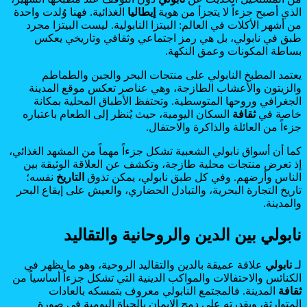
الذي أصبح جزءاً لا يتجزأ من هوية
إيطاليا
الغذائية. فهنا وُلدت واحدة
من أشهر الأكلات في العالم: البيتزا النابولية. ليست البيتزا مجرد
طبق في نابولي، بل هي رمز اجتماعي وثقافي وتاريخي يعكس
بساطة المكونات وعمق النكهة.
يعتمد المطبخ النابولي على منتجات البحر والجبن والطماطم
والزيتون والأعشاب الطازجة، وهي عناصر تعكس موقع المدينة
الجغرافي وروحها المتوسطية. وتحتفظ الأطباق المحلية بمكانة
خاصة في
ثقافة
السكان اليومية، حيث يُنظر إلى الطعام باعتباره
جزءاً من العائلة والذاكرة والاحتفال.
كما أن أسواق نابولي الشعبية تشكل جزءاً مهماً من المشهد الغذائي،
إذ تعرض منتجات محلية طازجة، وتكشف عن العلاقة الوثيقة بين
الناس وأرضهم. وفي كل طبق نابولي، يمكن تذوق
التاريخ
نفسه؛
تاريخ التجارة البحرية، والتبادل الحضاري، والعيش على إيقاع البحر
والمدينة.
نابولي بين الدين والروحانية والتقاليد
لـ
نابولي
علاقة عميقة بالدين والتقاليد الروحية، وهو ما يظهر في
الكنائس والاحتفالات والمواكب الدينية التي تشكل جزءاً أساسياً من
ثقافة
المدينة. فالمجتمع النابولي معروف بتمسكه بالعادات
المتوارثة، وبقدرته على دمج الإيمان بالحياة اليومية في صورة