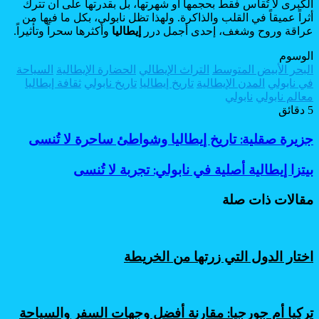
الكبرى لا تُقاس فقط بحجمها أو شهرتها، بل بقدرتها على أن تترك
أثراً عميقاً في القلب والذاكرة. ولهذا تظل نابولي، بكل ما فيها من
عراقة وروح وشغف، إحدى أجمل درر
إيطاليا
وأكثرها سحراً وتأثيراً.
الوسوم
البحر الأبيض المتوسط
التراث الإيطالي
الحضارة الإيطالية
السياحة
في نابولي
المدن الإيطالية
تاريخ إيطاليا
تاريخ نابولي
ثقافة إيطاليا
معالم نابولي
نابولي
5 دقائق
جزيرة
جزيرة صقلية: تاريخ إيطاليا وشواطئ ساحرة لا تُنسى
صقلية:
تاريخ
بيتزا
بيتزا إيطالية أصلية في نابولي: تجربة لا تُنسى
إيطاليا
إيطالية
وشواطئ
أصلية
مقالات ذات صلة
ساحرة
في
لا
نابولي:
تُنسى
تجربة
لا
اختار الدول التي زرتها من الخريطة
تُنسى
تركيا أم جورجيا: مقارنة أفضل وجهات السفر والسياحة