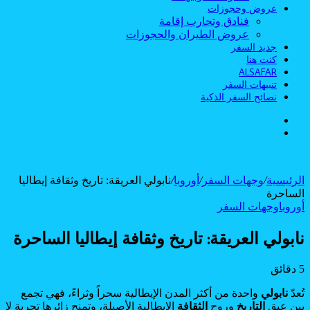
عروض وحجوزات
فنادق وتجارب إقامة
عروض الطيران والحجوزات
جديد السفر
كنت هنا
ALSAFAR
تنبيهات السفر
نصائح السفر الذكية
الوضع
بحث
المظلم
عن
الرئيسية
/
وجهات السفر
/
أوروبا
/
نابولي العريقة: تاريخ وثقافة إيطاليا
الساحرة
أوروبا
وجهات السفر
نابولي العريقة: تاريخ وثقافة إيطاليا الساحرة
5 دقائق
تُعدّ
نابولي
واحدة من أكثر المدن الإيطالية سحراً وثراءً، فهي تجمع
بين عبق
التاريخ
وروح
الثقافة
الإيطالية الأصيلة، وتمنح زائرها تجربة لا