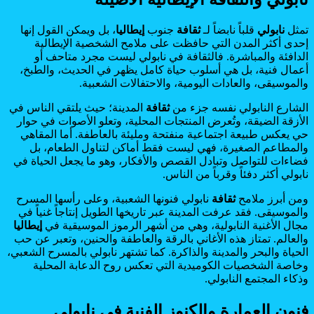
تمثل
نابولي
قلباً نابضاً لـ
ثقافة
جنوب
إيطاليا
، بل ويمكن القول إنها
إحدى أكثر المدن التي حافظت على ملامح الشخصية الإيطالية
الدافئة والمباشرة. فالثقافة في نابولي ليست مجرد متاحف أو
أعمال فنية، بل هي أسلوب حياة كامل يظهر في الحديث، والطبخ،
والموسيقى، والعادات اليومية، والاحتفالات الشعبية.
الشارع النابولي نفسه جزء من
ثقافة
المدينة؛ حيث يلتقي الناس في
الأزقة الضيقة، وتُعرض المنتجات المحلية، وتعلو الأصوات في حوار
حي يعكس طبيعة اجتماعية منفتحة ومليئة بالعاطفة. أما المقاهي
والمطاعم الصغيرة، فهي ليست فقط أماكن لتناول الطعام، بل
فضاءات للتواصل وتبادل القصص والأفكار، وهو ما يجعل الحياة في
نابولي أكثر دفئاً وقرباً من الناس.
ومن أبرز ملامح
ثقافة
نابولي فنونها الشعبية، وعلى رأسها المسرح
والموسيقى. فقد عرفت المدينة عبر تاريخها الطويل إنتاجاً غنياً في
مجال الأغنية النابولية، وهي من أشهر الرموز الموسيقية في
إيطاليا
والعالم. تمتاز هذه الأغاني بالرقة والعاطفة والحنين، وتعبر عن حب
الحياة والبحر والمدينة والذاكرة. كما تشتهر نابولي بالمسرح الشعبي،
وخاصة الشخصيات الكوميدية التي تعكس روح الدعابة المحلية
وذكاء المجتمع النابولي.
فنون العمارة والكنوز الفنية في نابولي