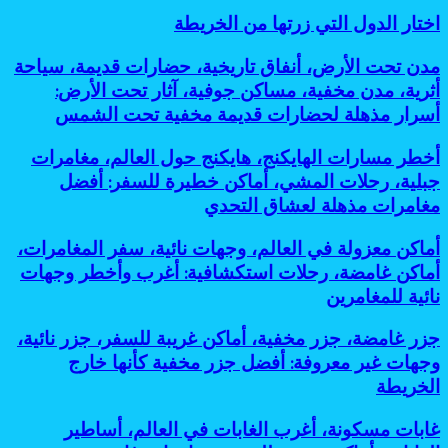
وجهات
دليلك
اختار
اختار الدول التي زرتها من الخريطة
جديدة
لاكتشاف
الدول
تدعم
عالم
التي
رؤية
مدن
مدن تحت الأرض، أنفاق تاريخية، حضارات قديمة، سياحة
تحت
زرتها
2030
تحت
أثرية، مدن مخفية، مساكن جوفية، آثار تحت الأرض:
الجبال
من
الأرض،
أسرار مذهلة لحضارات قديمة مخفية تحت الشمس
الخريطة
أنفاق
تاريخية،
أخطر
أخطر مسارات الهايكنج، هايكنج حول العالم، مغامرات
حضارات
مسارات
قديمة،
جبلية، رحلات المشي، أماكن خطيرة للسفر: أفضل
الهايكنج،
سياحة
مغامرات مذهلة لعشاق التحدي
هايكنج
أثرية،
حول
مدن
أماكن
أماكن معزولة في العالم، وجهات نائية، سفر المغامرات،
العالم،
مخفية،
معزولة
مغامرات
أماكن غامضة، رحلات استكشافية: أغرب وأخطر وجهات
مساكن
في
جبلية،
جوفية،
نائية للمغامرين
العالم،
رحلات
آثار
وجهات
المشي،
تحت
جزر
جزر غامضة، جزر مخفية، أماكن غريبة للسفر، جزر نائية،
نائية،
أماكن
الأرض:
غامضة،
سفر
وجهات غير معروفة: أفضل جزر مخفية كأنها خارج
خطيرة
أسرار
جزر
المغامرات،
للسفر:
الخريطة
مذهلة
مخفية،
أماكن
أفضل
لحضارات
أماكن
غامضة،
مغامرات
قديمة
غابات
غابات مسكونة، أغرب الغابات في العالم، أساطير
غريبة
رحلات
مذهلة
مخفية
مسكونة،