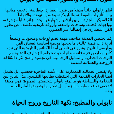
تُظهر
نابولي
جانباً مذهلاً من فنون العمارة الإيطالية، إذ تجمع مبانيها
بين التأثيرات القوطية، والباروكية، وعصر النهضة، والأنماط
الكلاسيكية الجديدة. وبين أزقتها وشوارعها، يجد الزائر قباباً مزخرفة،
وواجهات فخمة، وساحات واسعة، وأروقة تاريخية تكشف عن تطور
الفن المعماري في
إيطاليا
عبر العصور.
كما تحتضن المدينة متاحف مهمة تضم لوحات ومنحوتات وقطعاً
أثرية ذات قيمة عالية، ما يجعلها محطة أساسية لعشاق الفن
ودارسي
التاريخ
. وتبرز في نابولي أيضاً الكنائس التاريخية التي تبدو
كأنها معارض فنية قائمة بذاتها، حيث تتجاور الزخارف الذهبية مع
اللوحات الجدارية والتماثيل الرخامية، في تجسيد واضح لثراء
الثقافة
الروحية والجمالية للمدينة.
ولا تقتصر الجمالية المعمارية على الأبنية الفاخرة فحسب، بل تشمل
أيضاً الحارات القديمة التي احتفظت بطابعها التقليدي. هذا التباين بين
الفخامة والبساطة هو ما يمنح نابولي شخصيتها المميزة؛ فهي مدينة
لا تخفي تعاقب طبقات الزمن، بل تفخر بها وتعرضها أمام العالم
بثقة.
نابولي والمطبخ: نكهة التاريخ وروح الحياة
من المستحيل الحديث عن
نابولي
دون التوقف عند مطبخها الشهير،