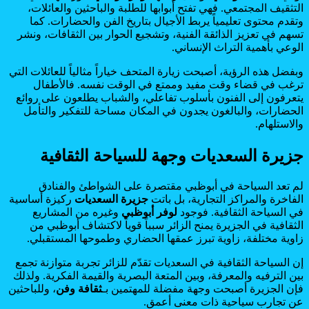
التثقيف المجتمعي. فهي تفتح أبوابها للطلبة والباحثين والعائلات،
وتقدم محتوى تعليمياً يربط الأجيال بتاريخ الفن والحضارات. كما
تسهم في تعزيز الذائقة الفنية، وتشجيع الحوار بين الثقافات، ونشر
الوعي بأهمية التراث الإنساني.
وبفضل هذه الرؤية، أصبحت زيارة المتحف خياراً مثالياً للعائلات التي
ترغب في قضاء وقت مفيد وممتع في الوقت نفسه. فالأطفال
يتعرفون إلى الفنون بأسلوب تفاعلي، والشباب يطلعون على روائع
الحضارات، والبالغون يجدون في المكان مساحة للتفكير والتأمل
والاستلهام.
جزيرة السعديات وجهة للسياحة الثقافية
لم تعد السياحة في أبوظبي مقتصرة على الشواطئ والفنادق
الفاخرة والمراكز التجارية، بل باتت
جزيرة السعديات
ركيزة أساسية
في السياحة الثقافية. فوجود
لوفر أبوظبي
وغيره من المشاريع
الثقافية في الجزيرة يمنح الزائر سبباً قوياً لاكتشاف أبوظبي من
زاوية مختلفة، زاوية تبرز عمقها الحضاري وطموحها المستقبلي.
إن السياحة الثقافية في السعديات تقدّم للزائر تجربة متوازنة تجمع
بين الترفيه والمعرفة، وبين المتعة البصرية والقيمة الفكرية. ولذلك
فإن الجزيرة أصبحت وجهة مفضلة للمهتمين بـ
ثقافة وفن
، وللباحثين
عن تجارب سياحية ذات معنى أعمق.