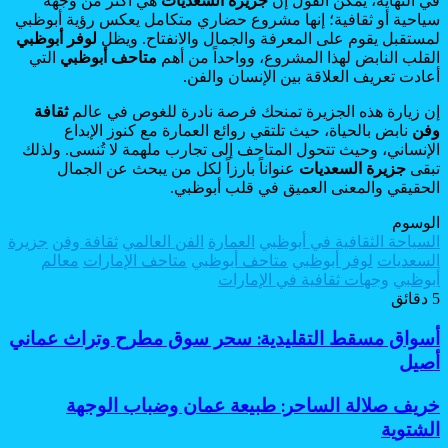
في النهاية، يمكن القول إن
جزيرة السعديات
هي أكثر من وجهة
سياحية أو ثقافية؛ إنها مشروع حضاري متكامل يعكس رؤية أبوظبي
لمستقبل يقوم على المعرفة والجمال والانفتاح. ويظل
لوفر أبوظبي
القلب النابض لهذا المشروع، وواحداً من أهم
متاحف أبوظبي
التي
أعادت تعريف العلاقة بين الإنسان والفن.
إن زيارة هذه الجزيرة تمنحك فرصة نادرة للغوص في عالم
ثقافة
وفن
نابض بالحياة، حيث تلتقي روائع العمارة مع كنوز الإبداع
الإنساني، وحيث تتحول المتاحف إلى تجارب ملهمة لا تُنسى. ولذلك
تبقى
جزيرة السعديات
عنواناً بارزاً لكل من يبحث عن الجمال
الحقيقي والمعنى العميق في قلب أبوظبي.
الوسوم
السياحة الثقافية في أبوظبي
العمارة
الفن العالمي
ثقافة وفن
جزيرة
السعديات
لوفر أبوظبي
متاحف أبوظبي
متاحف الإمارات
معالم
أبوظبي
وجهات ثقافية في الإمارات
5 دقائق
أسواق
أسواق مسقط التقليدية: سحر سوق مطرح وتراث عماني
مسقط
أصيل
التقليدية:
سحر
خريف
خريف صلالة الساحر: طبيعة عمان وضباب الوجهة
سوق
صلالة
الشتوية
مطرح
الساحر: