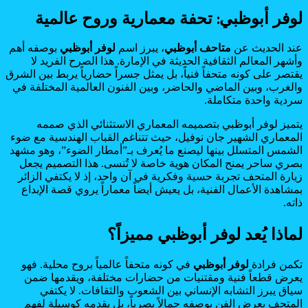
لوفر أبوظبي: تحفة معمارية وروح عالمية
عند الحديث عن
متاحف أبوظبي
، يبرز اسم
لوفر أبوظبي
بوصفه أهم
وأشهر المعالم الثقافية الحديثة في الإمارة. هذا الصرح الفريد لا
يقتصر على كونه متحفاً فنياً، بل يمثل جسراً حضارياً يربط بين الشرق
والغرب، وبين الماضي والحاضر، وبين الفنون العالمية المختلفة في
سردية واحدة متكاملة.
يتميز لوفر أبوظبي بتصميمه المعماري الاستثنائي الذي صممه
المعماري الشهير جان نوفيل، حيث تتناغم القباب الهندسية مع ضوء
الشمس المتسلل بينها ليصنع ما يُعرف بـ”أمطار الضوء”، وهو مشهد
بصري ساحر يمنح المكان هوية خاصة لا تُنسى. هذا التصميم يجعل
زيارة المتحف تجربة حسية وفكرية في آن واحد، إذ لا يكتفي الزائر
بمشاهدة الأعمال الفنية، بل يعيش أيضاً معماراً يروي قصة الإبداع
ذاته.
لماذا يُعد لوفر أبوظبي مميزاً؟
تكمن فرادة
لوفر أبوظبي
في كونه متحفاً عالمياً بروح محلية. فهو
يعرض قطعاً فنية ومقتنيات من حضارات مختلفة، ويقدمها ضمن
سياق يبرز التشابه الإنساني بين الشعوب والثقافات. لا يكتفي
المتحف بعرض الفن بوصفه جمالاً بصرياً، بل يقدمه كوسيلة لفهم