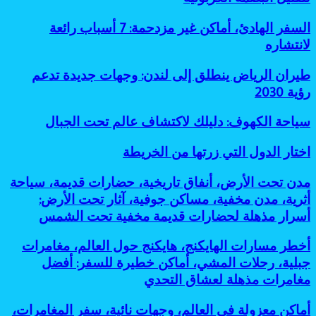
السياحة
البيئية:
السفر
السفر الهادئ، أماكن غير مزدحمة: 7 أسباب رائعة
9
الهادئ،
لانتشاره
طرق
أماكن
عملية
غير
وفعالة
طيران
طيران الرياض ينطلق إلى لندن: وجهات جديدة تدعم
مزدحمة:
لتقليل
الرياض
رؤية 2030
7
البصمة
ينطلق
أسباب
الكربونية
إلى
رائعة
سياحة
سياحة الكهوف: دليلك لاكتشاف عالم تحت الجبال
لندن:
لانتشاره
الكهوف:
وجهات
دليلك
اختار
اختار الدول التي زرتها من الخريطة
جديدة
لاكتشاف
الدول
تدعم
عالم
التي
رؤية
مدن
مدن تحت الأرض، أنفاق تاريخية، حضارات قديمة، سياحة
تحت
زرتها
2030
تحت
أثرية، مدن مخفية، مساكن جوفية، آثار تحت الأرض:
الجبال
من
الأرض،
أسرار مذهلة لحضارات قديمة مخفية تحت الشمس
الخريطة
أنفاق
تاريخية،
أخطر
أخطر مسارات الهايكنج، هايكنج حول العالم، مغامرات
حضارات
مسارات
قديمة،
جبلية، رحلات المشي، أماكن خطيرة للسفر: أفضل
الهايكنج،
سياحة
مغامرات مذهلة لعشاق التحدي
هايكنج
أثرية،
حول
مدن
أماكن
أماكن معزولة في العالم، وجهات نائية، سفر المغامرات،
العالم،
مخفية،