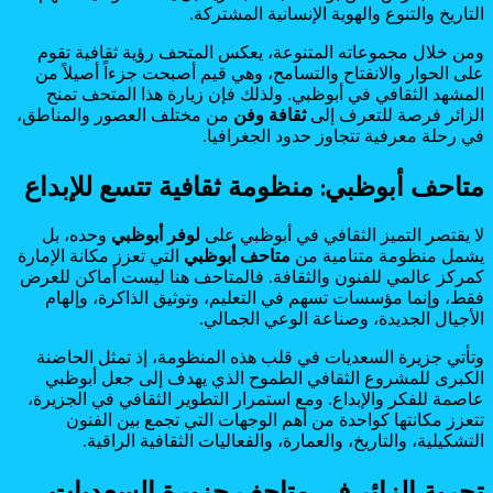
التاريخ والتنوع والهوية الإنسانية المشتركة.
ومن خلال مجموعاته المتنوعة، يعكس المتحف رؤية ثقافية تقوم
على الحوار والانفتاح والتسامح، وهي قيم أصبحت جزءاً أصيلاً من
المشهد الثقافي في أبوظبي. ولذلك فإن زيارة هذا المتحف تمنح
الزائر فرصة للتعرف إلى
ثقافة وفن
من مختلف العصور والمناطق،
في رحلة معرفية تتجاوز حدود الجغرافيا.
متاحف أبوظبي: منظومة ثقافية تتسع للإبداع
لا يقتصر التميز الثقافي في أبوظبي على
لوفر أبوظبي
وحده، بل
يشمل منظومة متنامية من
متاحف أبوظبي
التي تعزز مكانة الإمارة
كمركز عالمي للفنون والثقافة. فالمتاحف هنا ليست أماكن للعرض
فقط، وإنما مؤسسات تسهم في التعليم، وتوثيق الذاكرة، وإلهام
الأجيال الجديدة، وصناعة الوعي الجمالي.
وتأتي جزيرة السعديات في قلب هذه المنظومة، إذ تمثل الحاضنة
الكبرى للمشروع الثقافي الطموح الذي يهدف إلى جعل أبوظبي
عاصمة للفكر والإبداع. ومع استمرار التطوير الثقافي في الجزيرة،
تتعزز مكانتها كواحدة من أهم الوجهات التي تجمع بين الفنون
التشكيلية، والتاريخ، والعمارة، والفعاليات الثقافية الراقية.
تجربة الزائر في متاحف جزيرة السعديات