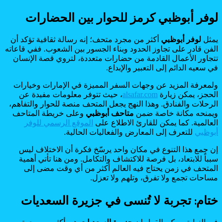
لوفر أبوظبي كرمز للحوار بين الحضارات
يمثل
لوفر أبوظبي
أكثر من مجرد متحف؛ إنه رسالة ثقافية تؤكد أن
الفن قادر على تجاوز الحدود وبناء الجسور بين الشعوب. ففي قاعاته
تتجاور الأعمال القادمة من حضارات متعددة، لتروي قصة الإنسان
في سعيه الدائم إلى التعبير والإبداع.
ولمعرفة المزيد عن وجهات السفر المميزة في الإمارات وخيارات
الحجز، يمكن زيارة
alsafar.com
، حيث تتوفر معلومات مفيدة عن
الرحلات والفنادق. وهذا النهج يجعل المتحف منصة للحوار والتفاهم،
ويمنحه مكانة خاصة ضمن
متاحف أبوظبي
وعلى خريطة المتاحف
العالمية. كما يمكن للقارئ الاطلاع على
الموقع الرسمي للوفر
أبوظبي
للتعرف إلى المعارض والفعاليات الحالية.
إن جمع هذا التنوع في مكان واحد يرسّخ فكرة أن الاختلاف ليس
سبباً للابتعاد، بل فرصة للاكتشاف والتكامل. ومن هنا تأتي أهمية
المتحف في زمن يحتاج فيه العالم أكثر من أي وقت مضى إلى
مساحات تجمع ولا تفرق، وتلهم ولا تعزل.
ختام: تجربة لا تُنسى في جزيرة السعديات