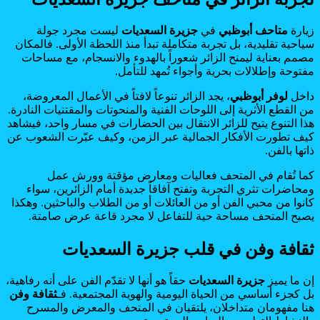
زيارة
متاحف أبوظبي
في
جزيرة السعديات
ليست مجرد جولة
سياحية تقليدية، بل تجربة متكاملة تبدأ منذ اللحظة الأولى. فالمكان
مصمم بعناية ليمنح الزائر شعوراً بالهدوء والانسجام، مع مساحات
مفتوحة وإطلالات بحرية وأجواء تُمهد للتأمل.
داخل
لوفر أبوظبي
، يجد الزائر تنوعاً لافتاً في الأعمال المعروضة،
من القطع الأثرية إلى اللوحات الفنية والمنحوتات والمقتنيات النادرة.
هذا التنوع يتيح للزائر الانتقال بين الحضارات في مسار واحد، فيشاهد
كيف تطورت الأفكار الجمالية عبر الزمن، وكيف عبّرت الشعوب عن
ذاتها بالفن.
كما تُقام في المتحف فعاليات ومعارض مؤقتة وورش عمل
ومحاضرات تثري التجربة وتفتح آفاقاً جديدة أمام الزائرين، سواء
كانوا من محبي الفن أو من العائلات أو من الطلاب والباحثين. وهكذا
يصبح المتحف مساحة حية للتفاعل لا مجرد قاعة عرض صامتة.
ثقافة وفن في قلب جزيرة السعديات
إن ما يميز
جزيرة السعديات
حقاً هو أنها لا تقدّم الفن على أنه رفاهية،
بل كجزء أساسي من الحياة اليومية والهوية المجتمعية. فـ
ثقافة وفن
هنا مفهومان متداخلان، يلتقيان في المتحف والمعرض والمسرح