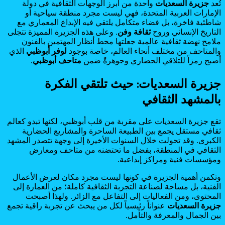
تُعد
جزيرة السعديات
واحدة من أبرز الوجهات الثقافية في دولة
الإمارات العربية المتحدة، فهي ليست مجرد منطقة سياحية أو
شاطئية فاخرة، بل فضاء متكامل يلتقي فيه الإبداع المعماري مع
التاريخ الإنساني وروح
ثقافة وفن
. وعلى هذه الجزيرة المميزة تتجلى
ملامح نهضة ثقافية عالمية جعلتها محط أنظار المهتمين بالفنون
والمتاحف من مختلف أنحاء العالم، خاصة بوجود
لوفر أبوظبي
الذي
أصبح رمزاً للتلاقي الحضاري وجوهرةً ضمن
متاحف أبوظبي
.
جزيرة السعديات: حيث تلتقي الفكرة
بالمشهد الثقافي
تقع جزيرة السعديات على مقربة من قلب أبوظبي، لكنها تبدو كعالم
ثقافي مستقل يجمع بين الطبيعة الساحرة والمشاريع الحضارية
الكبرى. وقد تحولت خلال السنوات الأخيرة إلى وجهة تتصدر المشهد
الثقافي في المنطقة، بفضل ما تحتضنه من متاحف ومعارض
ومؤسسات فنية ومراكز إبداعية.
وتكمن أهمية الجزيرة في كونها ليست مجرد مكان لعرض الأعمال
الفنية، بل مساحة لصناعة التجربة الثقافية كاملة؛ من العمارة إلى
المحتوى، ومن الفعاليات إلى التفاعل مع الزائر. ولهذا أصبحت
جزيرة السعديات
عنواناً رئيسياً لكل من يبحث عن تجربة راقية تجمع
بين الجمال والمعرفة والتأمل.