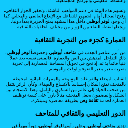
والنشاط التعليمي والبرامج المجتمعية.
وتسهم هذه البيئة في دعم المواهب الناشئة، وتحفيز الحوار الثقافي،
وفتح المجال أمام الجمهور للتفاعل مع الإبداع العالمي والمحلي. كما
أن وجود
لوفر أبوظبي
داخل هذا المشهد يمنح الجزيرة بعداً دولياً،
ويجعلها نقطة التقاء بين الزوار من مختلف الخلفيات الثقافية.
العمارة كجزء من التجربة الثقافية
من أبرز عناصر الجذب في
متاحف أبوظبي
وخصوصاً
لوفر أبوظبي
،
ذلك التداخل المدهش بين الفن والعمارة. فالمبنى نفسه يعد عملاً
فنياً قائماً بذاته، إذ نجح في تحويل المساحة المعمارية إلى تجربة
بصرية تتغير بتغير الضوء والوقت والموسم.
القباب البيضاء والفراغات المفتوحة والممرات المائية المحيطة
بالمتحف تمنح المكان إحساساً بالاتساع والصفاء، وكأن الزائر ينتقل
من صخب الحياة إلى عالم من السكون والتأمل. وهذا الانسجام بين
الشكل والمضمون يجعل المتحف مثالاً بارزاً على كيفية توظيف
العمارة لخدمة
ثقافة وفن
بطريقة معاصرة ومبتكرة.
الدور التعليمي والثقافي للمتاحف
تؤدي
متاحف أبوظبي
، وعلى رأسها
لوفر أبوظبي
، دوراً مهماً في