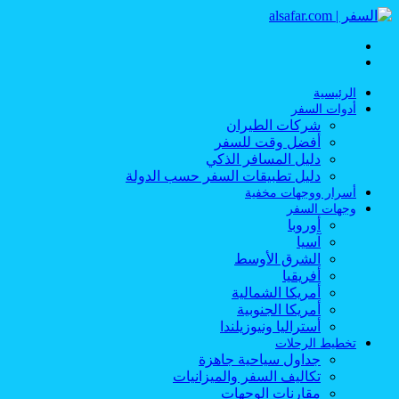
القائمة
بحث
عن
الرئيسية
أدوات السفر
شركات الطيران
أفضل وقت للسفر
دليل المسافر الذكي
دليل تطبيقات السفر حسب الدولة
أسرار ووجهات مخفية
وجهات السفر
أوروبا
آسيا
الشرق الأوسط
أفريقيا
أمريكا الشمالية
أمريكا الجنوبية
أستراليا ونيوزيلندا
تخطيط الرحلات
جداول سياحية جاهزة
تكاليف السفر والميزانيات
مقارنات الوجهات