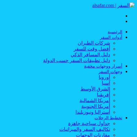
القائمة
بحث
عن
الرئيسية
أدوات السفر
شركات الطيران
أفضل وقت للسفر
دليل المسافر الذكي
دليل تطبيقات السفر حسب الدولة
أسرار ووجهات مخفية
وجهات السفر
أوروبا
آسيا
الشرق الأوسط
أفريقيا
أمريكا الشمالية
أمريكا الجنوبية
أستراليا ونيوزيلندا
تخطيط الرحلات
جداول سياحية جاهزة
تكاليف السفر والميزانيات
مقارنات الوجهات