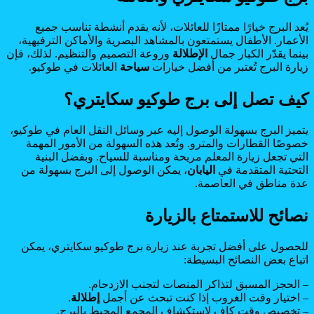
يُعد البرج خيارًا ممتازًا للعائلات، لأنه يقدم أنشطة تناسب جميع
الأعمار. الأطفال يستمتعون بالمشاهد البصرية والأماكن الترفيهية،
بينما يقدّر الكبار جمال
الإطلالة
وروعة التصميم والتنظيم. لذلك، فإن
زيارة البرج تُعتبر من أفضل خيارات
سياحة
العائلات في طوكيو.
كيف تصل إلى برج طوكيو سكايتري؟
يتميز البرج بسهولة الوصول إليه عبر وسائل النقل العام في طوكيو،
خصوصًا القطارات والمترو. وتُعد هذه السهولة من الأمور المهمة
التي تجعل زيارة المعلم مريحة ومناسبة للسياح. وبفضل البنية
التحتية المتقدمة في
اليابان
، يمكن الوصول إلى البرج بسهولة من
عدة مناطق في العاصمة.
نصائح للاستمتاع بالزيارة
للحصول على أفضل تجربة عند زيارة برج طوكيو سكايتري، يمكن
اتباع بعض النصائح البسيطة:
– الحجز المسبق لتذاكر المنصات لتجنب الازدحام.
– اختيار وقت الغروب إذا كنت تبحث عن أجمل
إطلالة
.
– تخصيص وقت كافٍ لاستكشاف المجمع المحيط بالبرج.