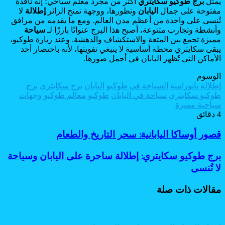
يمثل
برج طوكيو سكايتري
أكثر من مجرد معلم سياحي؛ إنه نافذة
مفتوحة على جمال
اليابان
وتطورها، ووجهة تمنح الزائر
إطلالة
لا
تُنسى على واحدة من أعظم مدن العالم. ومع ما يقدمه من مرافق
وأنشطة وتجارب متنوعة، أصبح هذا البرج عنوانًا بارزًا لـ
سياحة
مميزة تجمع بين المتعة والاستكشاف والدهشة. وعند زيارة طوكيو،
يبقى سكايتري محطة أساسية لا ينبغي تفويتها، لأنه باختصار أحد
الأماكن التي تُظهر اليابان في أجمل صورها.
الوسوم
إطلالة بانورامية
السياحة في طوكيو
اليابان
برج سكايتري
برج
طوكيو سكايتري
سياحة في اليابان
طوكيو
معالم طوكيو
وجهات
سياحية مميزة
4 دقائق
قصور
قصور أوساكا اليابانية: سحر التاريخ والطعام
أوساكا
اليابانية:
برج
برج طوكيو سكايتري: إطلالة ساحرة على اليابان وسياحة
سحر
طوكيو
لا تُنسى
التاريخ
سكايتري:
والطعام
إطلالة
مقالات ذات صلة
ساحرة
على
اليابان
وسياحة