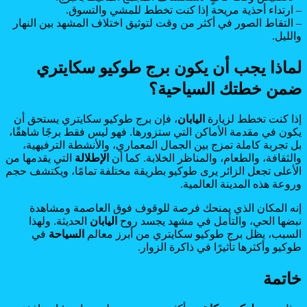
– ارتداء أحذية مريحة إذا كنت تخطط للمشي والتسوق.
– التقاط الصور في أكثر من وقت لتوثيق اختلاف المشهد بين النهار
والليل.
لماذا يجب أن يكون برج طوكيو سكايتري
ضمن خطتك السياحية؟
إذا كنت تخطط لزيارة
اليابان
، فإن برج طوكيو سكايتري يستحق أن
يكون في مقدمة الأماكن التي ستزورها. فهو ليس فقط برجًا شاهقًا،
بل تجربة كاملة تمزج بين الجمال المعماري، والأنشطة الترفيهية،
والثقافة، والطعام، والمناظر الخلابة. كما أن
الإطلالة
التي يقدمها من
الأعلى تجعل الزائر يرى طوكيو بطريقة مختلفة تمامًا، ويكتشف حجم
وروعة هذه المدينة العالمية.
إنه المكان الذي يمنحك فرصة للوقوف فوق العاصمة ومشاهدة
نبضها الحي، والتأمل في مشهد يجسد روح
اليابان
الحديثة. ولهذا
السبب، يظل برج طوكيو سكايتري من أبرز معالم
السياحة
في
طوكيو وأكثرها تأثيرًا في ذاكرة الزوار.
خاتمة