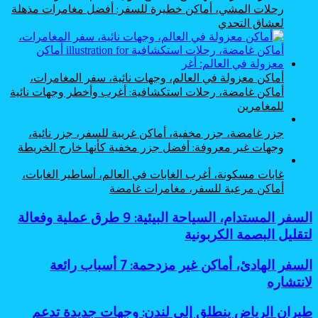
رحلات المشي، أماكن خطيرة للسفر: أفضل مغامرات مذهلة
لعشاق التحدي
أماكن معزولة في العالم، وجهات نائية، سفر المغامرات،
أماكن غامضة، رحلات استكشافية: أغرب وأخطر وجهات نائية
للمغامرين
جزر غامضة، جزر مخفية، أماكن غريبة للسفر، جزر نائية،
وجهات غير معروفة: أفضل جزر مخفية كأنها خارج الخريطة
غابات مسكونة، أغرب الغابات في العالم، أساطير الغابات،
أماكن مرعبة للسفر، مغامرات غامضة
السفر
السفر المستدام، السياحة البيئية: 9 طرق عملية وفعالة
المستدام،
لتقليل البصمة الكربونية
السياحة
البيئية:
السفر
السفر الهادئ، أماكن غير مزدحمة: 7 أسباب رائعة
9
الهادئ،
لانتشاره
طرق
أماكن
عملية
غير
وفعالة
طيران
طيران الرياض ينطلق إلى لندن: وجهات جديدة تدعم
مزدحمة: