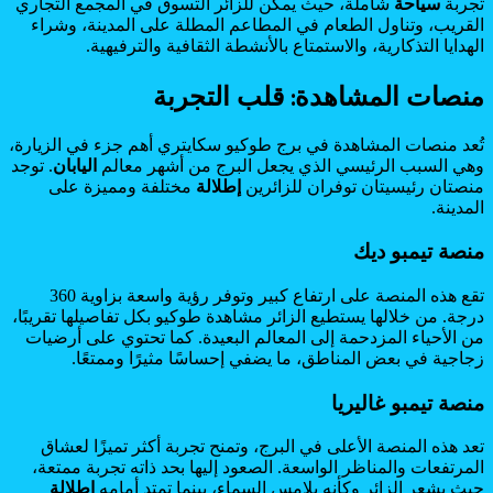
تجربة
سياحة
شاملة، حيث يمكن للزائر التسوق في المجمع التجاري
القريب، وتناول الطعام في المطاعم المطلة على المدينة، وشراء
الهدايا التذكارية، والاستمتاع بالأنشطة الثقافية والترفيهية.
منصات المشاهدة: قلب التجربة
تُعد منصات المشاهدة في برج طوكيو سكايتري أهم جزء في الزيارة،
وهي السبب الرئيسي الذي يجعل البرج من أشهر معالم
اليابان
. توجد
منصتان رئيسيتان توفران للزائرين
إطلالة
مختلفة ومميزة على
المدينة.
منصة تيمبو ديك
تقع هذه المنصة على ارتفاع كبير وتوفر رؤية واسعة بزاوية 360
درجة. من خلالها يستطيع الزائر مشاهدة طوكيو بكل تفاصيلها تقريبًا،
من الأحياء المزدحمة إلى المعالم البعيدة. كما تحتوي على أرضيات
زجاجية في بعض المناطق، ما يضفي إحساسًا مثيرًا وممتعًا.
منصة تيمبو غاليريا
تعد هذه المنصة الأعلى في البرج، وتمنح تجربة أكثر تميزًا لعشاق
المرتفعات والمناظر الواسعة. الصعود إليها بحد ذاته تجربة ممتعة،
حيث يشعر الزائر وكأنه يلامس السماء، بينما تمتد أمامه
إطلالة