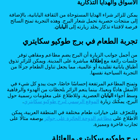
الأسواق والهدايا التذكارية
يمكن للزائر شراء الهدايا المستوحاة من الثقافة اليابانية، بالإضافة
إلى منتجات حصرية تحمل شعار البرج. وهذه التجربة تمنح السائح
فرصة لاقتناء تذكار يخلد زيارته إلى
اليابان
.
تجربة الطعام في برج طوكيو سكايتري
من أجمل جوانب الزيارة أن البرج يضم مطاعم ومقاهي توفر
جلسات رائعة مع
إطلالة
مباشرة على المدينة. ويمكن للزائر تذوق
أطباق يابانية تقليدية أو عالمية، مما يجعل تناول الطعام جزءًا من
التجربة السياحية نفسها.
وتمنح المطاعم المرتفعة إحساسًا خاصًا، حيث يبدو كل شيء في
الأسفل هادئًا وبعيدًا، بينما ينعم الزائر بلحظات من الهدوء والرفاهية
وسط أجواء
اليابان
العصرية. وللاطلاع على معلومات رسمية حول
البرج، يمكنك زيارة
الموقع الرسمي لبرج طوكيو سكايتري
.
وللتعرّف على خيارات طعام مختلفة في المنطقة العربية، يمكن
الاطلاع على
مطاعم الدوحة الحائزة على جوائز
بوصفه مثالًا على
تجارب فاخرة ومميزة.
برج طوكيو سكايتري والعائلة