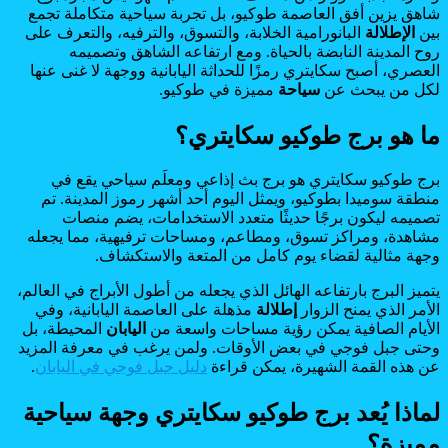
شاهق يزين أفق العاصمة طوكيو، بل تجربة سياحية متكاملة تجمع
بين
الإطلالة
البانورامية الخلابة، والتسوق، والترفيه، والتعرف على
روح المدينة النابضة بالحياة. ومع ارتفاعه الشاهق وتصميمه
العصري، أصبح سكايتري رمزًا للحداثة اليابانية ووجهة لا غنى عنها
لكل من يبحث عن
سياحة
مميزة في طوكيو.
ما هو برج طوكيو سكايتري؟
برج طوكيو سكايتري هو برج بث إذاعي ومعلَم سياحي يقع في
منطقة سوميدا بطوكيو، ويمثل اليوم أحد أشهر رموز المدينة. تم
تصميمه ليكون برجًا حديثًا متعدد الاستخدامات، يضم منصات
مشاهدة، ومراكز تسوق، ومطاعم، ومساحات ترفيهية، مما يجعله
وجهة مثالية لقضاء يوم كامل من المتعة والاستكشاف.
يتميز البرج بارتفاعه الهائل الذي يجعله من أطول الأبراج في العالم،
الأمر الذي يمنح الزوار
إطلالة
مذهلة على العاصمة اليابانية، وفي
الأيام الصافية يمكن رؤية مساحات واسعة من
اليابان
المحيطة، بل
وحتى جبل فوجي في بعض الأوقات. ولمن يرغب في معرفة المزيد
عن هذه القمة الشهيرة، يمكن قراءة
دليل جبل فوجي في اليابان
.
لماذا يُعد برج طوكيو سكايتري وجهة سياحية
مميزة؟