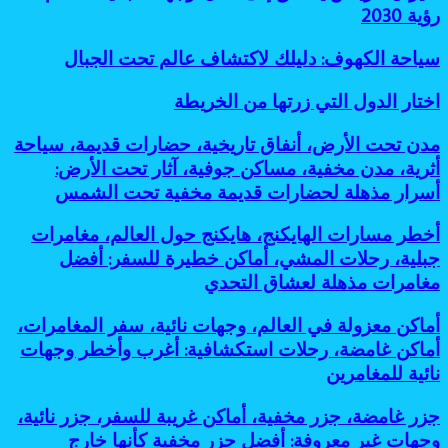
لتقليل
الرياض
رؤية 2030
7
البصمة
ينطلق
أسباب
الكربونية
إلى
رائعة
سياحة
سياحة الكهوف: دليلك لاكتشاف عالم تحت الجبال
لندن:
لانتشاره
الكهوف:
وجهات
دليلك
اختار
اختار الدول التي زرتها من الخريطة
جديدة
لاكتشاف
الدول
تدعم
عالم
التي
رؤية
مدن
مدن تحت الأرض، أنفاق تاريخية، حضارات قديمة، سياحة
تحت
زرتها
2030
تحت
أثرية، مدن مخفية، مساكن جوفية، آثار تحت الأرض:
الجبال
من
الأرض،
أسرار مذهلة لحضارات قديمة مخفية تحت الشمس
الخريطة
أنفاق
تاريخية،
أخطر
أخطر مسارات الهايكنج، هايكنج حول العالم، مغامرات
حضارات
مسارات
قديمة،
جبلية، رحلات المشي، أماكن خطيرة للسفر: أفضل
الهايكنج،
سياحة
مغامرات مذهلة لعشاق التحدي
هايكنج
أثرية،
حول
مدن
أماكن
أماكن معزولة في العالم، وجهات نائية، سفر المغامرات،
العالم،
مخفية،
معزولة
مغامرات
أماكن غامضة، رحلات استكشافية: أغرب وأخطر وجهات
مساكن
في
جبلية،
جوفية،
نائية للمغامرين
العالم،
رحلات
آثار
وجهات
المشي،
تحت
جزر
جزر غامضة، جزر مخفية، أماكن غريبة للسفر، جزر نائية،
نائية،
أماكن
الأرض:
غامضة،
سفر
وجهات غير معروفة: أفضل جزر مخفية كأنها خارج
خطيرة
أسرار