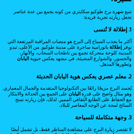
تنبع شهرة برج طوكيو سكايتري من كونه يجمع بين عدة عناصر
تجعل زيارته تجربة فريدة:
1. إطلالة لا تُنسى
أكثر ما يجذب السياح إلى البرج هو منصات المراقبة المرتفعة التي
توفر
إطلالة
بانورامية ساحرة على مدينة طوكيو. من الأعلى، تبدو
المدينة كلوحة متحركة تجمع بين ناطحات السحاب، والأنهار،
والجسور، والشوارع المضيئة، في مشهد يعكس حيوية
اليابان
وتطورها المذهل.
2. معلم عصري يعكس هوية اليابان الحديثة
يُجسد البرج مزيجًا رائعًا بين التكنولوجيا المتقدمة والجمال المعماري.
وهو مثال واضح على قدرة
اليابان
على الجمع بين الحداثة والابتكار
مع الحفاظ على الطابع الثقافي المميز. لذلك، فإن زيارته تمنح
السائح لمحة عن الوجه المعاصر للبلاد.
3. وجهة متكاملة للسياحة
لا تقتصر زيارة البرج على مشاهدة المناظر فقط، بل تشمل أيضًا