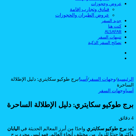
عروض وحجوزات
فنادق وتجارب إقامة
عروض الطيران والحجوزات
جديد السفر
كنت هنا
ALSAFAR
تنبيهات السفر
نصائح السفر الذكية
الوضع
بحث
المظلم
عن
الرئيسية
/
وجهات السفر
/
آسيا
/
برج طوكيو سكايتري: دليل الإطلالة
الساحرة
آسيا
وجهات السفر
برج طوكيو سكايتري: دليل الإطلالة الساحرة
4 دقائق
يُعد
برج طوكيو سكايتري
واحدًا من أبرز المعالم الحديثة في
اليابان
وأكثرها جذبًا للزوار من مختلف أنحاء العالم. فهو ليس مجرد برج