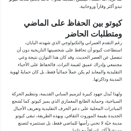
تبدو أكثر وقاراً وروحانية.
كيوتو بين الحفاظ على الماضي
ومتطلبات الحاضر
رغم التقدم العمراني والتكنولوجي الذي شهدته اليابان،
استطاعت كيوتو أن تحافظ على شخصيتها التاريخية دون أن
تنفصل عن العصر الحديث. وقد كان هذا التوازن نتيجة وعي
مجتمعي وإدراك عميق لقيمة التراث. فالحفاظ على الأحياء
التقليدية والمعابد لم يكن عملاً جمالياً فقط، بل كان حمايةً لهوية
المدينة وذاكرتها.
ولهذا تُبذل جهود كبيرة لترميم المباني القديمة، وتنظيم الحركة
السياحية، وحماية الطابع المعماري الذي يميز كيوتو. كما تُشجع
المبادرات المحلية على دعم الحرف التقليدية وتعريف الأجيال
الجديدة بقيمة الموروث الثقافي. وبهذه الطريقة، تبقى كيوتو
مدينة حيّة لا تحني رأسها للماضي فقط، بل تستثمره لتصنع
مستقبلاً أكثر اتساقاً مع ذاتها.