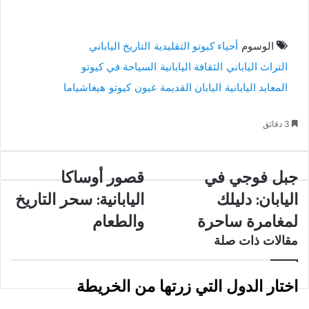
الوسوم
أحياء كيوتو التقليدية
التاريخ الياباني
التراث الياباني
الثقافة اليابانية
السياحة في كيوتو
المعابد اليابانية
اليابان القديمة
غيون
كيوتو
هيغاشياما
3 دقائق
جبل
جبل فوجي في
قصور
قصور أوساكا
فوجي
أوساكا
اليابان: دليلك
اليابانية: سحر التاريخ
في
اليابانية:
اليابان:
سحر
لمغامرة ساحرة
والطعام
دليلك
التاريخ
مقالات ذات صلة
لمغامرة
والطعام
ساحرة
اختار الدول التي زرتها من الخريطة