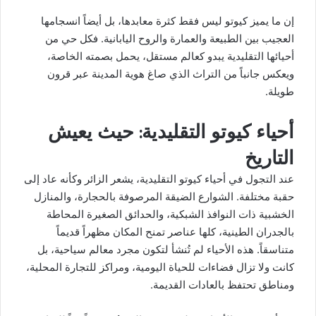
إن ما يميز كيوتو ليس فقط كثرة معابدها، بل أيضاً انسجامها
العجيب بين الطبيعة والعمارة والروح اليابانية. فكل حي من
أحيائها التقليدية يبدو كعالم مستقل، يحمل بصمته الخاصة،
ويعكس جانباً من التراث الذي صاغ هوية المدينة عبر قرون
طويلة.
أحياء كيوتو التقليدية: حيث يعيش
التاريخ
عند التجول في أحياء كيوتو التقليدية، يشعر الزائر وكأنه عاد إلى
حقبة مختلفة. الشوارع الضيقة المرصوفة بالحجارة، والمنازل
الخشبية ذات النوافذ الشبكية، والحدائق الصغيرة المحاطة
بالجدران الطينية، كلها عناصر تمنح المكان مظهراً قديماً
متناسقاً. هذه الأحياء لم تُنشأ لتكون مجرد معالم سياحية، بل
كانت ولا تزال فضاءات للحياة اليومية، ومراكز للتجارة المحلية،
ومناطق تحتفظ بالعادات القديمة.