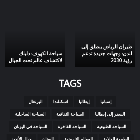
طيران
سياحة
الرياض
الكهوف:
ينطلق
دليلك
إلى
لاكتشاف
لندن:
عالم
طيران الرياض ينطلق إلى
وجهات
تحت
جديدة
لندن: وجهات جديدة تدعم
الجبال
سياحة الكهوف: دليلك
تدعم
رؤية 2030
لاكتشاف عالم تحت الجبال
رؤية
2030
TAGS
إسبانيا
إيطاليا
اسكتلندا
البرتغال
السفر إلى إيطاليا
السياحة الثقافية
السياحة الساحلية
السياحة الطبيعية
السياحة الفاخرة
السياحة في اليونان
الطبيعة الخلابة
المعالم التاريخية
اليونان
جبال الأنديز