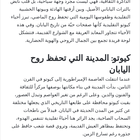
الذاكرة الثقافية، فهي ليست مجرد وجهة سياحية، بل قلب نابض
بالتراث الياباني الأصيل. وبين أزقتها الهادئة وبيوتها الخشبية
التقليدية وطقوسها اليومية التي تحفظ روح الماضي، تبرز أحياء
كيوتو التقليدية كأنها صفحات حيّة من تاريخ اليابان. وفي هذه
الأحياء تتجاور المعابد العريقة مع الشوارع القديمة، فتتشكل
لوحة فريدة تجمع بين الجمال الروحي والهوية الحضارية.
كيوتو: المدينة التي تحفظ روح
اليابان
عندما انتقلت العاصمة الإمبراطورية إلى كيوتو في القرن
الثامن، بدأت المدينة في بناء مكانتها بوصفها مركزاً للثقافة
والفنون والدين. وعلى الرغم من تغير العواصم وتبدل العصور،
بقيت كيوتو محافظة على طابعها التاريخي الذي يجعلها مختلفة
عن كثير من المدن الحديثة في اليابان. فبدلاً من ناطحات
السحاب الصاخبة، يجد الزائر هنا أحياءً تقليدية تتنفس الهدوء،
وتحتفظ بمظاهر العيش القديمة، وتروي قصة شعب حافظ على
جذوره رغم تسارع الزمن.