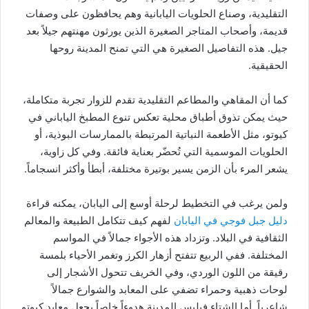
التقليدية، وصناع الحلويات اليابانية وهم يحافظون على وصفات
قديمة، وأصحاب المتاجر الصغيرة الذين يورثون مهنتهم جيلاً بعد
جيل. هذه التفاصيل الصغيرة هي التي تمنح المدينة روحها
الحقيقية.
كما أن المقاهي والمطاعم التقليدية تقدم للزوار تجربة متكاملة،
حيث يمكن تذوق أطباق محلية تعكس تنوع المطبخ الياباني في
كيوتو، مثل الأطعمة النباتية المرتبطة بالممارسات البوذية، أو
الحلويات الموسمية التي تُحضّر بعناية فائقة. وفي كل زاوية،
يشعر المرء بأن الزمن يسير بوتيرة مختلفة، أبطأ وأكثر انسجاماً.
ولمن يرغب في التخطيط لرحلة أوسع إلى اليابان، يمكنه قراءة
دليل جبل فوجي في اليابان
لفهم كيف تتكامل الطبيعة والمعالم
الثقافية في البلاد. وتزداد هذه الأجواء جمالاً في المواسم
المختلفة. ففي الربيع تتفتح أزهار الكرز وتغمر الأحياء بلمسة
رقيقة من اللون الوردي، وفي الخريف تتحول الأشجار إلى
لوحات ذهبية وحمراء تضفي على المعابد والشوارع جمالاً
شاعرياً. أما الشتاء فيلبس المدينة هدوءاً خاصاً يجعل معابد كيوتو