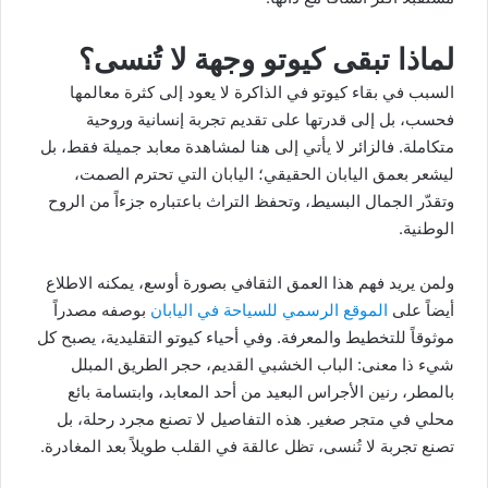
لماذا تبقى كيوتو وجهة لا تُنسى؟
السبب في بقاء كيوتو في الذاكرة لا يعود إلى كثرة معالمها
فحسب، بل إلى قدرتها على تقديم تجربة إنسانية وروحية
متكاملة. فالزائر لا يأتي إلى هنا لمشاهدة معابد جميلة فقط، بل
ليشعر بعمق اليابان الحقيقي؛ اليابان التي تحترم الصمت،
وتقدّر الجمال البسيط، وتحفظ التراث باعتباره جزءاً من الروح
الوطنية.
ولمن يريد فهم هذا العمق الثقافي بصورة أوسع، يمكنه الاطلاع
أيضاً على
الموقع الرسمي للسياحة في اليابان
بوصفه مصدراً
موثوقاً للتخطيط والمعرفة. وفي أحياء كيوتو التقليدية، يصبح كل
شيء ذا معنى: الباب الخشبي القديم، حجر الطريق المبلل
بالمطر، رنين الأجراس البعيد من أحد المعابد، وابتسامة بائع
محلي في متجر صغير. هذه التفاصيل لا تصنع مجرد رحلة، بل
تصنع تجربة لا تُنسى، تظل عالقة في القلب طويلاً بعد المغادرة.