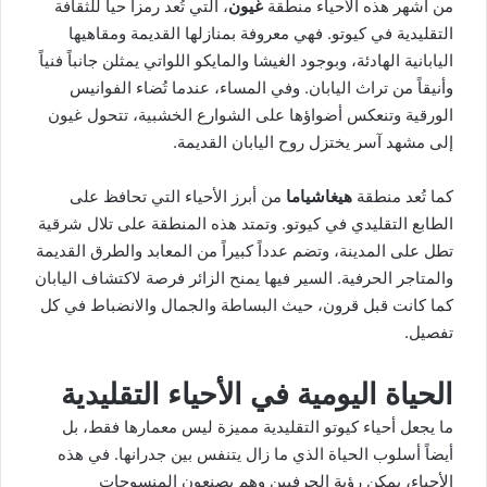
من أشهر هذه الأحياء منطقة
غيون
، التي تُعد رمزاً حياً للثقافة
التقليدية في كيوتو. فهي معروفة بمنازلها القديمة ومقاهيها
اليابانية الهادئة، وبوجود الغيشا والمايكو اللواتي يمثلن جانباً فنياً
وأنيقاً من تراث اليابان. وفي المساء، عندما تُضاء الفوانيس
الورقية وتنعكس أضواؤها على الشوارع الخشبية، تتحول غيون
إلى مشهد آسر يختزل روح اليابان القديمة.
كما تُعد منطقة
هيغاشياما
من أبرز الأحياء التي تحافظ على
الطابع التقليدي في كيوتو. وتمتد هذه المنطقة على تلال شرقية
تطل على المدينة، وتضم عدداً كبيراً من المعابد والطرق القديمة
والمتاجر الحرفية. السير فيها يمنح الزائر فرصة لاكتشاف اليابان
كما كانت قبل قرون، حيث البساطة والجمال والانضباط في كل
تفصيل.
الحياة اليومية في الأحياء التقليدية
ما يجعل أحياء كيوتو التقليدية مميزة ليس معمارها فقط، بل
أيضاً أسلوب الحياة الذي ما زال يتنفس بين جدرانها. في هذه
الأحياء، يمكن رؤية الحرفيين وهم يصنعون المنسوجات