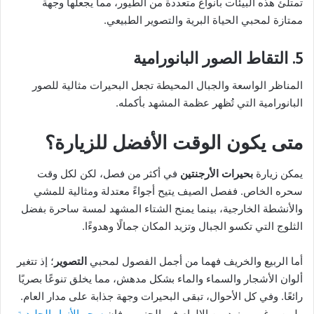
تمتلئ هذه البيئات بأنواع متعددة من الطيور، مما يجعلها وجهة
ممتازة لمحبي الحياة البرية والتصوير الطبيعي.
5. التقاط الصور البانورامية
المناظر الواسعة والجبال المحيطة تجعل البحيرات مثالية للصور
البانورامية التي تُظهر عظمة المشهد بأكمله.
متى يكون الوقت الأفضل للزيارة؟
يمكن زيارة
بحيرات الأرجنتين
في أكثر من فصل، لكن لكل وقت
سحره الخاص. ففصل الصيف يتيح أجواءً معتدلة ومثالية للمشي
والأنشطة الخارجية، بينما يمنح الشتاء المشهد لمسة ساحرة بفضل
الثلوج التي تكسو الجبال وتزيد المكان جمالًا وهدوءًا.
أما الربيع والخريف فهما من أجمل الفصول لمحبي
التصوير
؛ إذ تتغير
ألوان الأشجار والسماء والماء بشكل مدهش، مما يخلق تنوعًا بصريًا
رائعًا. وفي كل الأحوال، تبقى البحيرات وجهة جذابة على مدار العام.
ولمن يرغب بمزيد من الإلهام في الجنوب، فإن
سحر الأنهار الجليدية