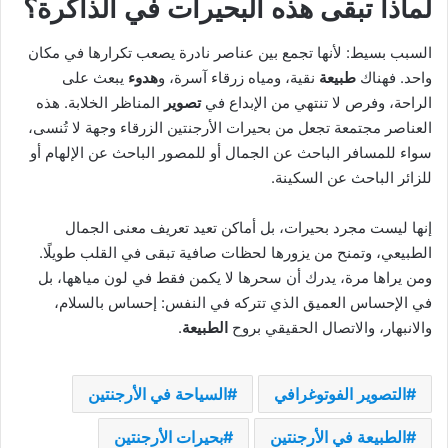
لماذا تبقى هذه البحيرات في الذاكرة؟
السبب بسيط: لأنها تجمع بين عناصر نادرة يصعب تكرارها في مكان
واحد. فهناك
طبيعة
نقية، ومياه زرقاء آسرة، و
هدوء
يبعث على
الراحة، وفرص لا تنتهي من الإبداع في
تصوير
المناظر الخلابة. هذه
العناصر مجتمعة تجعل من بحيرات الأرجنتين الزرقاء وجهة لا تُنسى،
سواء للمسافر الباحث عن الجمال أو للمصور الباحث عن الإلهام أو
للزائر الباحث عن السكينة.
إنها ليست مجرد بحيرات، بل أماكن تعيد تعريف معنى الجمال
الطبيعي، وتمنح من يزورها لحظات صافية تبقى في القلب طويلًا.
ومن يراها مرة، يدرك أن سحرها لا يكمن فقط في لون مياهها، بل
في الإحساس العميق الذي تتركه في النفس: إحساس بالسلام،
والانبهار، والاتصال الحقيقي بروح
الطبيعة
.
التصوير الفوتوغرافي
السياحة في الأرجنتين
الطبيعة في الأرجنتين
بحيرات الأرجنتين