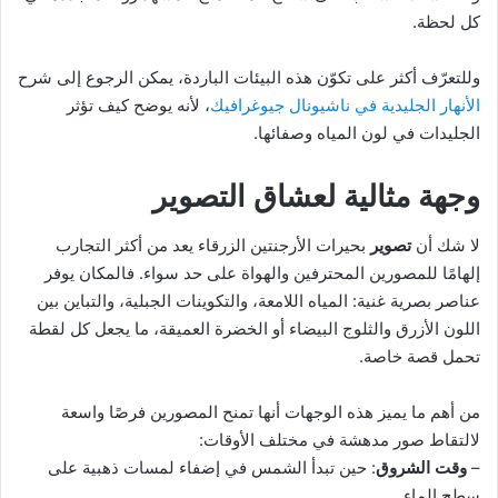
كل لحظة.
وللتعرّف أكثر على تكوّن هذه البيئات الباردة، يمكن الرجوع إلى شرح
الأنهار الجليدية في ناشيونال جيوغرافيك
، لأنه يوضح كيف تؤثر
الجليدات في لون المياه وصفائها.
وجهة مثالية لعشاق التصوير
لا شك أن
تصوير
بحيرات الأرجنتين الزرقاء يعد من أكثر التجارب
إلهامًا للمصورين المحترفين والهواة على حد سواء. فالمكان يوفر
عناصر بصرية غنية: المياه اللامعة، والتكوينات الجبلية، والتباين بين
اللون الأزرق والثلوج البيضاء أو الخضرة العميقة، ما يجعل كل لقطة
تحمل قصة خاصة.
من أهم ما يميز هذه الوجهات أنها تمنح المصورين فرصًا واسعة
لالتقاط صور مدهشة في مختلف الأوقات:
–
وقت الشروق
: حين تبدأ الشمس في إضفاء لمسات ذهبية على
سطح الماء.