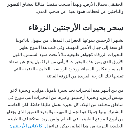
الحقيقي بجمال الأرض. ولهذا أصبحت مقصدًا مثاليًا لعشاق
التصوير
والباحثين عن لحظات
هدوء
بعيدًا عن صخب المدن.
سحر بحيرات الأرجنتين الزرقاء
تشتهر الأرجنتين بتنوعها الجغرافي المذهل، من سهول باتاغونيا
الواسعة إلى جبال الأنديز المهيبة، وفي قلب هذا التنوع تظهر
البحيرات الزرقاء كجواهر طبيعية تتلألأ تحت ضوء الشمس. اللون
الأزرق الذي يميز هذه البحيرات لا يأتي من فراغ، بل ينتج عن صفاء
المياه، وانعكاس السماء، ووجود الرواسب الجليدية الدقيقة التي
تمنحها تلك الدرجة الفريدة من الزرقة الفاتنة.
من بين أشهر هذه البحيرات نجد بحيرة ناهويل هواپي، وبحيرة لاغو
بوينس آيرس، وبحيرة أرجنتينو، وغيرها من البحيرات التي تتوزع في
مناطق مختلفة من البلاد. كل بحيرة تحمل طابعًا خاصًا، لكن القاسم
المشترك بينها جميعًا هو الجمال المهيب والهدوء العميق الذي يجعلها
من أروع المواقع الطبيعية في العالم. ولمن يريد استكشاف الطبيعة
الجليدية القريبة من هذا العالم، يمكن قراءة
إل كالافاتي الأرجنتين: