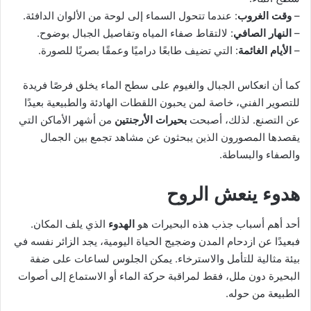
–
وقت الغروب
: عندما تتحول السماء إلى لوحة من الألوان الدافئة.
–
النهار الصافي
: لالتقاط صفاء المياه وتفاصيل الجبال بوضوح.
–
الأيام الغائمة
: التي تضيف طابعًا دراميًا وعمقًا بصريًا للصورة.
كما أن انعكاس الجبال والغيوم على سطح الماء يخلق فرصًا فريدة
للتصوير الفني، خاصة لمن يحبون اللقطات الهادئة والطبيعية بعيدًا
عن التصنع. لذلك، أصبحت
بحيرات الأرجنتين
من أشهر الأماكن التي
يقصدها المصورون الذين يبحثون عن مشاهد تجمع بين الجمال
والصفاء والبساطة.
هدوء ينعش الروح
أحد أهم أسباب جذب هذه البحيرات هو
الهدوء
الذي يلف المكان.
فبعيدًا عن ازدحام المدن وضجيج الحياة اليومية، يجد الزائر نفسه في
بيئة مثالية للتأمل والاسترخاء. يمكن الجلوس لساعات على ضفة
البحيرة دون ملل، فقط لمراقبة حركة الماء أو الاستماع إلى أصوات
الطبيعة من حوله.