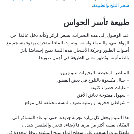
سحر الثلج والطبيعة
.
طبيعة تأسر الحواس
عند الوصول إلى هذه البحيرات، يشعر الزائر وكأنه دخل عالمًا آخر.
الهواء نقي، والسماء واسعة، وصوت الماء المتحرك بهدوء ينسجم مع
أصوات الطيور وحركة الأشجار. هذه البيئة تمنح إحساسًا نادرًا
بالطمأنينة، وتُظهر معنى
الطبيعة
في أجمل صورها.
المناظر المحيطة بالبحيرات تتنوع بين:
– جبال مكسوة بالثلوج في بعض الفصول
– غابات خضراء كثيفة
– سهول مفتوحة تعانق الأفق
– شواطئ حجرية أو رملية تضيف لمسة مختلفة لكل موقع
هذا التنوع يجعل كل زيارة تجربة جديدة، حتى لو عاد المسافر إلى
المكان نفسه أكثر من مرة. فالإضاءة تتغير، والطقس يتبدل،
وانعكاسات السحب على سطح الماء تمنح المشهد روحًا متجددة في