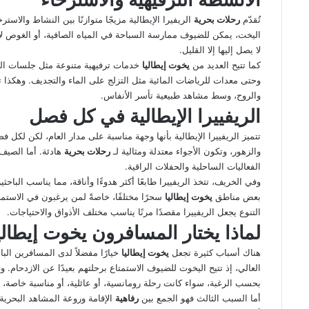
تُقدّم
رحلات بحرية
الريفيرا الإيطالية مزيجًا متوازنًا بين النشاط والاست
اليخت، يمكن للضيوف ممارسة السباحة في المياه الصافية، أو الغوص 
لا يصل إليها إلا القليل.
كما تتيح العديد من
يخوت إيطاليا
خدمات ترفيهية متنوعة مثل جلسات الت
وحتى معدات للرياضات المائية مثل التزلج على الماء والتجديف. وهكذا ت
والروح، وسط مشاهد طبيعية تأسر الأنفاس.
الريفييرا الإيطالية في كل فصل
تتميز الريفييرا الإيطالية بأنها وجهة مناسبة على مدار العام، لكن لكل
والزهور، وتكون الأجواء معتدلة ومثالية لـ
رحلات بحرية
هادئة. أما الصيف،
الفعاليات الساحلية والحفلات الراقية.
وفي الخريف، تتخذ الريفييرا طابعًا أكثر هدوءًا وأناقة، مما يناسب الباح
بعض مناطق
يخوت إيطاليا
سحرًا مختلفًا، خاصةً لمن يرغبون في الاست
التنوع يجعل الريفييرا مقصدًا مرنًا يناسب مختلف الأذواق والاحتياجات.
لماذا يختار المسافرون يخوت إيطالي
هناك أسباب كثيرة تجعل
يخوت إيطاليا
خيارًا مفضلاً لدى المسافرين ال
العالي، إذ تتيح اليخوت للضيوف الاستمتاع برحلتهم بعيدًا عن الازدحام
بحسب الرغبة، سواء كانت رحلة رومانسية، أو عائلية، أو مناسبة خاصة، أ
أما السبب الثالث فهو الجمع بين
رفاهية
الإقامة وروعة المشاهد البحرية