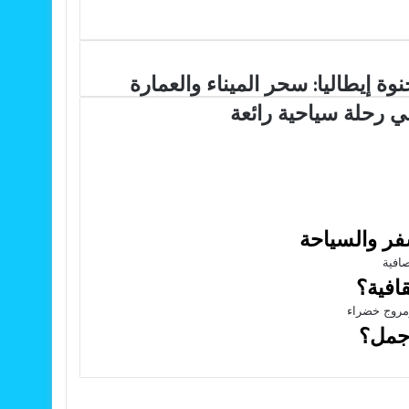
وة
نوة إيطاليا: سحر الميناء والعمارة
اليا:
ي رحلة سياحية رائعة
ر
يناء
لعمارة
لة
احية
ئعة
فر والسياحة
افية؟
أجمل؟