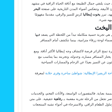
 حيث يلتقي جمال الطبيعة مع أناقة الحياة الراقية في مشهد
فئ الأنيقة، وتنعكس أضواء المدن التاريخية على صفحة
البحر
هد، تبرز
يخوت إيطاليا
كرمزٍ للتميز والرقي، مقدمةً مفهومًا
بهه شيء.
اليخت
ل هي تجربة حسية متكاملة تبدأ من اللحظة التي يصعد فيها
اء لوحة زرقاء مترامية، بينما تتكشف أمام المسافر
تمنح الزائر فرصة لاكتشاف وجه إيطاليا الأكثر أناقة. ومع
 يختار المسافر مساره، وجدوله، وتجربته بما يتناسب مع
يبحثون عن التميز بعيدًا عن الزحام والمسارات السياحية
حة الريفيرا الإيطالية: شواطئ ساحرة وقرى خلابة
لمعرفة
مة بعناية. فالمقصورات الواسعة، والأثاث الفخم، والخدمات
اصر تجعل من الرحلة تجربة مفعمة بـ
رفاهية
حقيقية. على متن
وتناول الطعام الراقي، والاسترخاء في أجواء تشبه المنتجعات