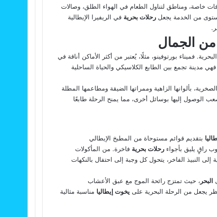
ات خاصة، ومناطق لتناول الطعام في الهواء الطلق، وصالات
لمستوى من الخدمة يجعل
رحلات بحرية
في الريفيرا الإيطالية
ر.
 من الجمال
حرية. فميناء بورتوفينو، مثلًا، يُعتبر من أكثر الأماكن أناقة في
، فهي مدينة تجمع بين الطابع الكلاسيكي والحياة الساحلية
خرية، بألوانها الزاهية وممراتها الضيقة ومطاعمها المطلة
 الوصول إليها بوسائل أخرى، مما يمنح الرحلة طابعًا
اليا
بتقديم قوائم مستوحاة من المطبخ الإيطالي
ب راقٍ يليق بأجواء
رحلات بحرية
فاخرة. من المأكولات
ة إلى النبيذ الفاخر، يتحول كل وجبة إلى احتفال بالنكهات
ى
البحر
، حيث تمتزج رائحة الموج مع عبق الأعشاب
نظر يجعل من الرحلة البحرية على
يخوت إيطاليا
مناسبة مثالية