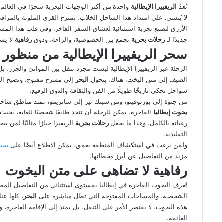
عبر
تُعدّ
الريفييرا الإيطالية
واحدة من أكثر الوجهات البحرية سحرًا في العالم،
البريد
لا يُنسى. على امتداد هذا الساحل الخلاب، تمتزج القرى الملونة بالمرا
الأزرق لتصنع تجربة استثنائية لعشاق السفر الفاخر. وفي قلب هذا المش
جديدًا لـ
رحلات بحرية
تجمع بين الخصوصية، والراحة، وذوق
رفاهية
لا يش
سحر الريفييرا الإيطالية من منظور 
الرحلة عبر الريفييرا الإيطالية ليست مجرد تنقل بين الموانئ والجزر، ب
الضيف إلى متن اليخت. هناك، يتحول
البحر
إلى مسرح مفتوح، وتصبح السم
سواحل تحكي تاريخًا طويلًا من الفن والثقافة والذوق الرفيع.
من جنوة إلى بورتوفينو، ومن سينك تير إلى سانريمو، تمتد مناطق ساحرة 
يخوت إيطاليا
الفاخرة، يمكن للرحلة أن تتخذ طابعًا شخصيًا للغاية، بحيث
رغباته بالكامل. وهذا ما يجعل
رحلات بحرية
الريفيرا خيارًا مثاليًا لمن 
التقليدية.
ولمن يرغب في استكشاف المنطقة بعمق، يمكن الاطلاع أيضًا على
سيا
مزيد من التفاصيل عن أبرز محطاتها.
رفاهية لا تضاهى على متن اليخوت
تُعرف اليخوت الفاخرة في إيطاليا بمستوى استثنائي من التفاصيل المصم
الشخصية، والمساحات المفتوحة التي تطل مباشرة على
البحر
، كلها عن
هذه اليخوت، لا يقتصر الأمر على التنقل، بل يمتد إلى الإقامة الفاخرة، 
العائمة.