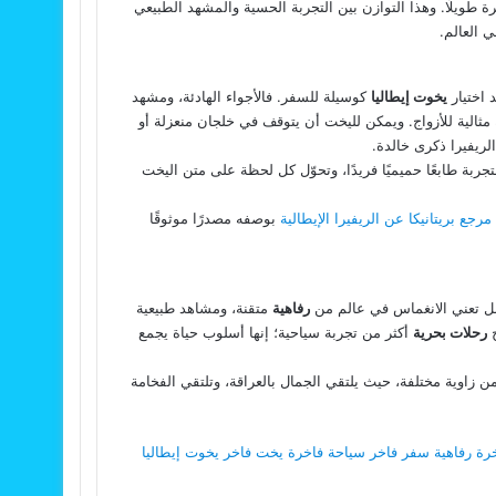
رة طويلًا. وهذا التوازن بين التجربة الحسية والمشهد الطبيعي
ي العالم.
د اختيار
يخوت إيطاليا
كوسيلة للسفر. فالأجواء الهادئة، ومشهد
مثالية للأزواج. ويمكن لليخت أن يتوقف في خلجان منعزلة أو
لريفيرا ذكرى خالدة.
جربة طابعًا حميميًا فريدًا، وتحوّل كل لحظة على متن اليخت
مرجع بريتانيكا عن الريفيرا الإيطالية
بوصفه مصدرًا موثوقًا
، بل تعني الانغماس في عالم من
رفاهية
متقنة، ومشاهد طبيعية
ح
رحلات بحرية
أكثر من تجربة سياحية؛ إنها أسلوب حياة يجمع
ن زاوية مختلفة، حيث يلتقي الجمال بالعراقة، وتلتقي الفخامة
رة
رفاهية
سفر فاخر
سياحة فاخرة
يخت فاخر
يخوت إيطاليا