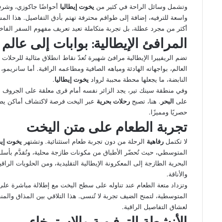
وتشمل وسائل الراحة في كثير من
يخوت إيطاليا
أحواضًا جاكوزي، وشرف
واسعة للترفيه، إضافة إلى طواقم محترفة تهتم بأدق التفاصيل. هذا ا
أكثر من مجرد عطلة، بل تجربة متكاملة تعيد تعريف مفهوم السفر الفاخ
المرافئ الإيطالية: بوابات إلى عالم
تضم الريفييرا الإيطالية مرافئ شهيرة تُعدّ نقاط انطلاق مثالية للرحلات الب
العالم، بواجهاته الهادئة ومياهه الصافية ومطاعمه الراقية. أما سانريمو
النابضة، ما يجعلها محطة محببة لرواد
يخوت إيطاليا
.
وفي منطقة سينك تير، يجد الزائر نفسه أمام قرى معلقة على الجروف الص
على
البحر
. هنا، تصبح
رحلات بحرية
عبر اليخت فرصة لاكتشاف أماكن يصعب
حصريًا ومميزًا.
تجربة الطعام على متن اليخت
لا تكتمل
رفاهية
الرحلة من دون تجربة طعام استثنائية. وتشتهر
يخوت إيط
المتوسطي، حيث تُحضّر الأطباق من مكونات طازجة محلية، وتُقدَّم بأسلو
البحرية الطازجة إلى المعكرونة الإيطالية التقليدية، ومن الحلويات الراقي
والأناقة.
وتزداد متعة الطعام عند تناوله على سطح اليخت مع إطلالة مباشرة عل
المتوسطية، لتمنح الضيف تجربة لا تُنسى. هذا التلاقي بين المذاق والم
لعشاق التفاصيل الراقية.
الأنشطة الترفيهية والاسترخاء