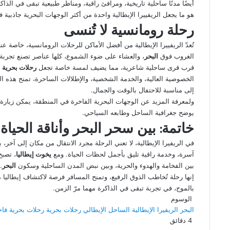
أيضًا مدنًا ساحلية تاريخية، ومرافئ راقية، ومناظر طبيعية تبقى في الذاك
هو ما يجعل الريفييرا الإيطالية واحدة من أكثر الوجهات البحرية جاذبية ف
رحلة رومانسية لا تُنسى
تُعدّ الريفييرا الإيطالية من أفضل الأماكن للرحلات الرومانسية، خاصة عن
الغروب فوق
البحر
، والعشاء على ضوء الشموع، كلها عناصر تصنع تجربة 
قرب قرى ساحلية شاعرية، مما يضيف لمسة خاصة تجعل
رحلات بحرية
ا
الخصوصية العالية، والخدمة الشخصية، والإطلالات الساحرة، تمنح هذه الت
إلى مناسبة للاحتفال بالوقت والجمال.
ولمعرفة المزيد عن الوجهات البحرية الفاخرة في المنطقة، يمكن زيارة
يوضح جغرافية الساحل وطابعه السياحي.
خاتمة: بين سحر البحر وأناقة الحياة
في الريفيرا الإيطالية، لا تعني الرحلة مجرد الانتقال من مكان إلى آخر
آسرة، وخدمة راقية تليق بأجمل لحظات الحياة. ومع
يخوت إيطاليا
، تصب
بين الفخامة والهدوء والحرية، وبين نبض المدن الساحلية وسكون
البحر
.
إنها رحلة تُخاطب الذوق الرفيع، وتمنح المسافر فرصة لاكتشاف إيطاليا م
بالموج، في تجربة تبقى في الذاكرة مهما مرّ الزمن.
الوسوم
البحر
الريفيرا الإيطالية
الساحل الإيطالي
رحلات بحرية
رحلات بحرية فاخ
4 دقائق