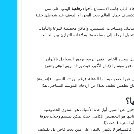
رخاء. فإلى جانب الاستمتاع بأجواء
رفاهية
الهدوء على متن
لاكتشاف جمال العالم تحت
البحر
، أو التوقف عند شواطئ خفية
دليك، ومساحات التشمس، وأماكن مخصصة لليوغا والتأمل،
تحول الرحلة إلى مساحة مثالية لإعادة التوازن بين الجسد
 فصل سحره الخاص. ففي الربيع، تزدهر السواحل بالألوان
 فهو موسم الإقبال الأكبر، حيث يزداد بريق
البحر
وتتنوع
ثين عن الخصوصية. أما الشتاء، فرغم برودته النسبية، فإنه يمنح
متاع بطقس لطيف بعيدًا عن ازدحام الموسم السياحي. هذا
ا؟
باحثين عن التميز. أول هذه الأسباب هو مستوى الخصوصية
. وثانيها هو التخصيص الكامل، حيث يمكن تصميم
رحلات بحرية
و استرخاءً شخصيًا.
. فالمسافر لا يكتفي بالبقاء على متن يخت فاخر، بل يكتشف