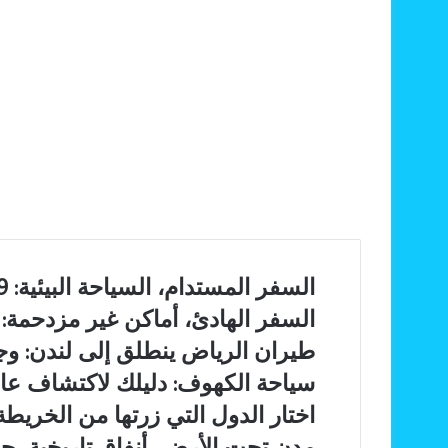
السفر
السفر المستدام، السياحة البيئية: 9 طرق عملية وفعالة لتقليل البصمة الكربونية
المستدام،
السفر
السفر الهادئ، أماكن غير مزدحمة: 7 أسباب رائعة لانتشاره
السياحة
الهادئ،
البيئية:
طيران
طيران الرياض ينطلق إلى لندن: وجها
أماكن
9
الرياض
غير
سياحة
سياحة الكهوف: دليلك لاكتشاف عا
طرق
ينطلق
مزدحمة:
الكهوف:
عملية
إلى
اختار
اختار الدول التي زرتها من الخريطة
7
دليلك
وفعالة
لندن:
الدول
أسباب
لاكتشاف
مدن
مدن تحت الأرض، أنفاق تاريخية، ح
لتقليل
وجهات