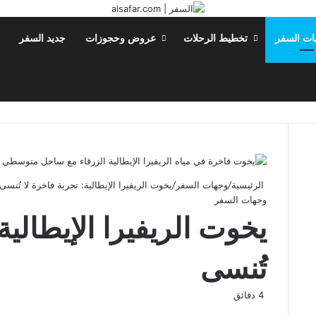
ات السفر
تخطيط الرحلات
عروض وحجوزات
جديد السفر
بحث عن
الوضع المظلم
الرئيسية
/
وجهات السفر
/
يخوت الريفيرا الإيطالية: تجربة فاخرة لا تُنسى
وجهات السفر
يخوت الريفيرا الإيطالية:
تُنسى
4 دقائق
‫X
فيسبوك
لينكدإن
بينتيريست
‫Pocket
سكايب
ماسنجر
ڤايبر
لاين
ماسنجر
Flipboard
واتساب
تيلقرام
طباعة
مشاركة
Odnoklassniki