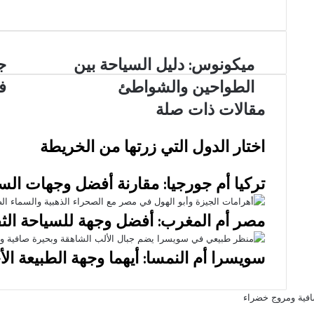
‫X
فيسبوك
لينكدإن
بينتيريست
‫Pocket
سكايب
ماسنجر
ڤايبر
لاين
ماسنجر
Flipboard
واتساب
تيلقرام
طباعة
مشاركة
Odnoklassniki
عبر
البريد
ميكونوس:
ميكونوس: دليل السياحة بين
جن
ج
دليل
إيط
الطواحين والشواطئ
ف
السياحة
سح
بين
الم
مقالات ذات صلة
الطواحين
وا
والشواطئ
في
اختار الدول التي زرتها من الخريطة
رح
سي
را
تركيا أم جورجيا: مقارنة أفضل وجهات الس
مصر أم المغرب: أفضل وجهة للسياحة الثق
سويسرا أم النمسا: أيهما وجهة الطبيعة ال