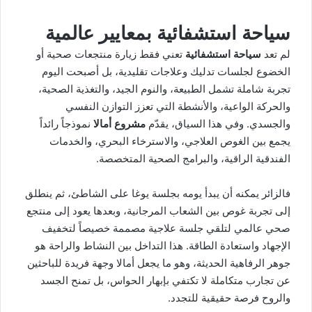
سياحة استشفائية بمعايير عالمية
لم تعد
سياحة استشفائية
تعني فقط زيارة منتجعات صحية أو
الخضوع لجلسات تدليك وعلاجات تقليدية، بل أصبحت اليوم
تجربة شاملة تشمل الطبيعة، والنوم الجيد، والتغذية الصحية،
والحركة الواعية، والأنشطة التي تعزز التوازن النفسي
والجسدي. وفي هذا السياق، يقدّم
مشروع أمالا
نموذجاً رائداً
يجمع بين الغوص العلاجي، والاسترخاء البحري، والخدمات
الفندقية الراقية، والبرامج الصحية المتخصصة.
فالزائر يمكنه أن يبدأ يومه بجلسة يوغا على الشاطئ، ثم ينطلق
إلى تجربة غوص بين الشعاب المرجانية، وبعدها يعود إلى منتجع
صحي عالمي لتلقي جلسة علاجية مصممة خصيصاً لتخفيف
الإجهاد واستعادة الطاقة. هذا التداخل بين النشاط والراحة هو
جوهر الرفاهية الحديثة، وهو ما يجعل أمالا وجهة فريدة للباحثين
عن تجارب متكاملة لا تكتفي بإبهار الحواس، بل تمنح الجسد
والروح فرصة حقيقية للتجدد.