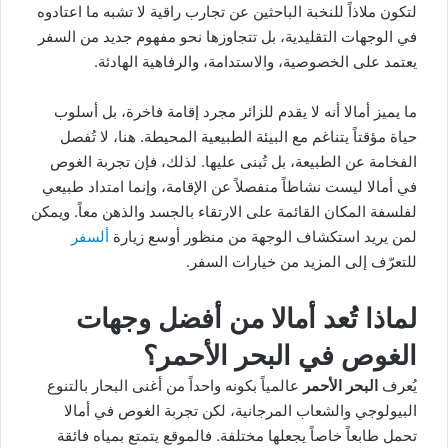
لتكون ملاذاً للنخبة الباحثين عن تجارب راقية لا تشبه ما اعتادوه
في الوجهات التقليدية، بل تتجاوزها نحو مفهوم جديد من السفر
يعتمد على الخصوصية، والاستدامة، والرفاهية الهادئة.
ما يميز أمالا أنه لا يقدم للزائر مجرد إقامة فاخرة، بل أسلوب
حياة مؤقتاً يتناغم مع البيئة الطبيعية المحيطة. هنا، لا تُفصل
الفخامة عن الطبيعة، بل تُبنى عليها. لذلك، فإن تجربة الغوص
في أمالا ليست نشاطاً منفصلاً عن الإقامة، وإنما امتداد طبيعي
لفلسفة المكان القائمة على الارتقاء بالجسد والذهن معاً. ويمكن
لمن يريد استكشاف الوجهة من منظور أوسع زيارة
ألسفر
للتعرّف إلى المزيد من خيارات السفر.
لماذا تُعد أمالا من أفضل وجهات
الغوص في البحر الأحمر؟
يُعرف
البحر الأحمر
عالمياً بكونه واحداً من أغنى البحار بالتنوع
البيولوجي والشعاب المرجانية، لكن تجربة الغوص في أمالا
تحمل طابعاً خاصاً يجعلها مختلفة. فالموقع يتمتع بمياه فائقة