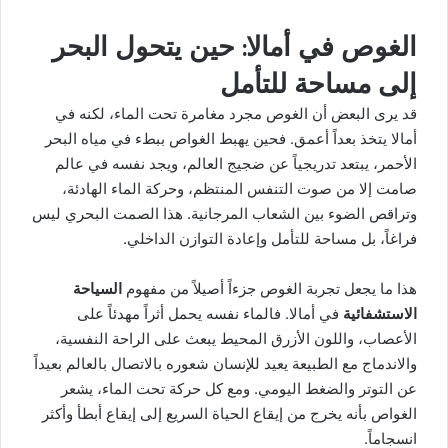
الغوص في أمالا: حين يتحول البحر
إلى مساحة للتأمل
قد يرى البعض أن الغوص مجرد مغامرة تحت الماء، لكنه في
أمالا يتخذ بعداً أعمق. فحين يهبط الغواص ببطء في مياه البحر
الأحمر، يبتعد تدريجياً عن ضجيج العالم، ويجد نفسه في عالم
صامت إلا من صوت التنفس المنتظم، وحركة الماء الهادئة،
وتراقص الضوء بين الشعاب المرجانية. هذا الصمت البحري ليس
فراغاً، بل مساحة للتأمل وإعادة التوازن الداخلي.
هذا ما يجعل تجربة الغوص جزءاً أصيلاً من مفهوم
السياحة
الاستشفائية
في أمالا. فالماء نفسه يحمل أثراً مهدئاً على
الأعصاب، واللون الأزرق المحيط يبعث على الراحة النفسية،
والاندماج مع الطبيعة يعيد للإنسان شعوره بالاتصال بالعالم بعيداً
عن التوتر والضغط اليومي. ومع كل حركة تحت الماء، يشعر
الغواص بأنه يخرج من إيقاع الحياة السريع إلى إيقاع أبطأ وأكثر
انسجاماً.