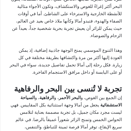
البحر أكثر إغراءً للغوص والاستكشاف، وتكون الأجواء مثالية
للأنشطة الخارجية والاسترخاء على الشاطئ. أما في أوقات
الصفاء والهدوء، فتبدو أمالا وكأنها ملاذ خاص بعيد عن العالم،
حيث يمكن للزائر أن يعيش تجربة بحرية شخصية جداً، بعيداً عن
الزحام والضوضاء.
وهذا التنوع الموسمي يمنح الوجهة جاذبية إضافية، إذ يمكن
العودة إليها أكثر من مرة واكتشافها بطريقة مختلفة في كل
زيارة. فكل رحلة إلى أمالا تحمل تفاصيل جديدة، سواء في البحر
أو على اليابسة أو داخل مرافق الاستجمام الفاخرة.
تجربة لا تُنسى بين البحر والرفاهية
إن الجمع بين الغوص، و
البحر الأحمر
، و
الرفاهية
، و
السياحة
الاستشفائية
يجعل من أمالا وجهة استثنائية بكل المقاييس. فهي
ليست مجرد مكان جميل، بل تجربة مصممة بعناية لتلامس
الحواس الخمس وتمنح الزائر شعوراً عميقاً بالرضا. في عالم
سريع الإيقاع، توفر أمالا فرصة ثمينة للتباطؤ، والتنفس،