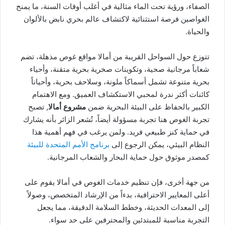
الصفاء، ورؤية تحت الماء مثالية في أغلب أوقات السنة، ما يمنح
الغواصين فرصة استثنائية لاكتشاف عالم بحري نابض بالألوان
والحياة.
تتوزع حول السواحل القريبة من أمالا مواقع غوص مذهلة، تضم
شعاباً مرجانية صحية، وتكوينات صخرية بحرية متقنة، وأحياء
بحرية متنوعة تشمل أسماكاً ملونة، وسلاحف بحرية، وأحياناً
كائنات أكثر ندرة لمحبي الاستكشاف العميق. ومع الاهتمام
الكبير بالحفاظ على البيئة البحرية ضمن
مشروع أمالا
, تصبح
تجربة الغوص هنا تجربة مسؤولة أيضاً، تُشعر الزائر بأنه يشارك
في حماية كنز طبيعي فريد. ولمن يرغب في فهم أهمية هذا
النظام البيئي، يمكن الرجوع إلى
برنامج الأمم المتحدة للبيئة
كمصدر موثوق حول حماية البحار والشعاب المرجانية.
من جهة أخرى، فإن تنظيم خدمات الغوص في أمالا يقوم على
أعلى المعايير الاحترافية، بدءاً من الإرشاد المتخصص، وصولاً
إلى المعدات الحديثة، وخطط السلامة الدقيقة، مما يجعل
التجربة مناسبة للمبتدئين والمحترفين على حد سواء.