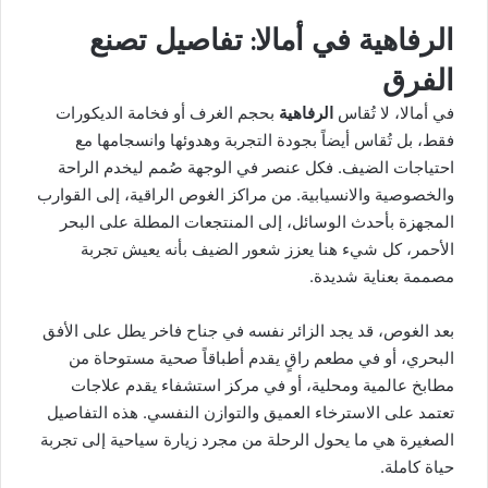
الرفاهية في أمالا: تفاصيل تصنع
الفرق
في أمالا، لا تُقاس
الرفاهية
بحجم الغرف أو فخامة الديكورات
فقط، بل تُقاس أيضاً بجودة التجربة وهدوئها وانسجامها مع
احتياجات الضيف. فكل عنصر في الوجهة صُمم ليخدم الراحة
والخصوصية والانسيابية. من مراكز الغوص الراقية، إلى القوارب
المجهزة بأحدث الوسائل، إلى المنتجعات المطلة على البحر
الأحمر، كل شيء هنا يعزز شعور الضيف بأنه يعيش تجربة
مصممة بعناية شديدة.
بعد الغوص، قد يجد الزائر نفسه في جناح فاخر يطل على الأفق
البحري، أو في مطعم راقٍ يقدم أطباقاً صحية مستوحاة من
مطابخ عالمية ومحلية، أو في مركز استشفاء يقدم علاجات
تعتمد على الاسترخاء العميق والتوازن النفسي. هذه التفاصيل
الصغيرة هي ما يحول الرحلة من مجرد زيارة سياحية إلى تجربة
حياة كاملة.