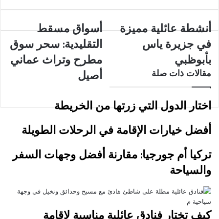
أنشطة
أنشطة عائلية مميزة
أسواق
أسواق مسقط
عائلية
مسقط
في جزيرة ياس
التقليدية: سحر سوق
مميزة
التقليدية:
في
سحر
بأبوظبي
مطرح وتراث عماني
جزيرة
سوق
مقالات ذات صلة
أصيل
ياس
مطرح
بأبوظبي
وتراث
عماني
اختار الدول التي زرتها من الخريطة
أصيل
أفضل خيارات الإقامة في الرحلات الطويلة
تركيا أم جورجيا: مقارنة أفضل وجهات السفر
والسياحة
كيف تختار فنادق عائلية مناسبة لإقامة