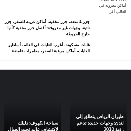
جزر غامضة، جزر مخفية، أماكن غريبة للسفر، جزر
نائية، وجهات غير معروفة: أفضل جزر مخفية كأنها
خارج الخريطة
غابات مسكونة، أغرب الغابات في العالم، أساطير
الغابات، أماكن مرعبة للسفر، مغامرات غامضة
طيران
سياحة
الرياض
الكهوف:
ينطلق
دليلك
إلى
لاكتشاف
لندن:
عالم
طيران الرياض ينطلق إلى
وجهات
تحت
جديدة
لندن: وجهات جديدة تدعم
الجبال
سياحة الكهوف: دليلك
تدعم
رؤية 2030
لاكتشاف عالم تحت الجبال