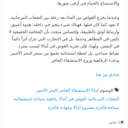
والاستمتاع بالحياة في أرقى صورها.
وعندما يخرج الغواص من الماء بعد رحلة بين الشعاب المرجانية،
لا يعود كما كان قبلها. فهناك شيء يتغير في داخله؛ هدوء أعمق،
وارتباط أوثق بالطبيعة، وإحساس متجدد بأن الفخامة الحقيقية لا
تكمن في المظاهر وحدها، بل في التجارب التي تترك أثراً دائماً
في النفس. ولهذا، فإن تجربة الغوص في أمالا ليست مجرد
نشاط سياحي، بل لحظة استثنائية تجمع بين سحر البحر الأحمر
ودفء الرفاهية وروح الاستشفاء الفاخر.
فنادق من هنا
الوسوم
أمالا
الاستشفاء الفاخر
البحر الأحمر
الشعاب المرجانية
الغوص في أمالا
رفاهية
سياحة استشفائية
سياحة فاخرة
مشروع أمالا
وجهات فاخرة
5 دقائق