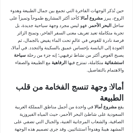
حين تُذكر الوجهات الفاخرة التي تجمع بين جمال الطبيعة وهدوء
الروح، يبرز
مشروع أمالا
كأحد أكثر المشاريع طموحاً وتميزاً على
ساحل
البحر الأحمر
. فهو ليس مجرد وجهة سياحية جديدة، بل
تجربة متكاملة تعيد تعريف معنى السفر الفاخر، وتمنح الزائر
فرصة نادرة للغوص في عالمٍ تحت الماء يفيض بالجمال، ثم
العودة إلى اليابسة بإحساس عميق بالسكينة والتجدد. في أمالا،
يصبح الغوص أكثر من نشاط ترفيهي؛ إنه جزء من رحلة
سياحة
استشفائية
متكاملة، تمتزج فيها
الرفاهية
مع الطبيعة والصفاء
والاهتمام بالتفاصيل.
أمالا: وجهة تنسج الفخامة من قلب
الطبيعة
يقع
مشروع أمالا
في واحدة من أجمل مناطق المملكة العربية
السعودية على شاطئ البحر الأحمر، حيث المياه الفيروزية
الصافية، والشعاب المرجانية الغنية، والجبال التي تضفي على
المشهد هيبةً وهدوءاً استثنائيين. وقد جرى تصميم هذه الوجهة