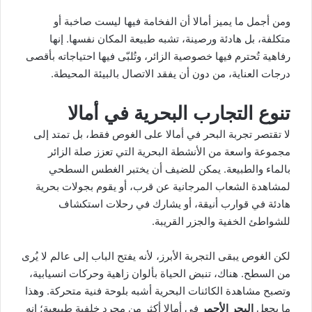
ومن أجمل ما يميز أمالا أن الفخامة فيها ليست صاخبة أو
متكلفة، بل هادئة ورصينة، تشبه طبيعة المكان نفسها. إنها
رفاهية تُحترم فيها خصوصية الزائر، وتُلبّى فيها احتياجاته بأقصى
درجات العناية، من دون أن يفقد الاتصال بالبيئة المحيطة.
تنوع التجارب البحرية في أمالا
لا تقتصر تجربة البحر في أمالا على الغوص فقط، بل تمتد إلى
مجموعة واسعة من الأنشطة البحرية التي تعزز صلة الزائر
بالماء والطبيعة. يمكن للضيف أن يختبر الغطس السطحي
لمشاهدة الشعاب المرجانية عن قرب، أو يقوم بجولات بحرية
هادئة في قوارب أنيقة، أو يشارك في رحلات استكشاف
للشواطئ الخفية والجزر القريبة.
لكن الغوص يبقى التجربة الأبرز، لأنه يفتح الباب إلى عالم لا يُرى
من السطح. هناك، تنبض الحياة بألوان زاهية وحركات انسيابية،
وتصبح مشاهدة الكائنات البحرية أشبه بلوحة فنية متحركة. وهذا
ما يجعل
البحر الأحمر
في أمالا أكثر من مجرد خلفية طبيعية؛ إنه