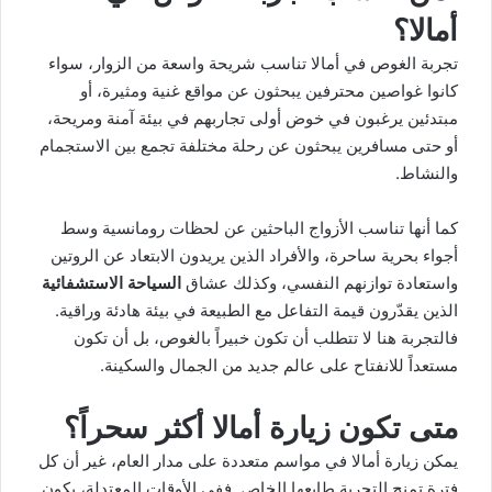
أمالا؟
تجربة الغوص في أمالا تناسب شريحة واسعة من الزوار، سواء
كانوا غواصين محترفين يبحثون عن مواقع غنية ومثيرة، أو
مبتدئين يرغبون في خوض أولى تجاربهم في بيئة آمنة ومريحة،
أو حتى مسافرين يبحثون عن رحلة مختلفة تجمع بين الاستجمام
والنشاط.
كما أنها تناسب الأزواج الباحثين عن لحظات رومانسية وسط
أجواء بحرية ساحرة، والأفراد الذين يريدون الابتعاد عن الروتين
واستعادة توازنهم النفسي، وكذلك عشاق
السياحة الاستشفائية
الذين يقدّرون قيمة التفاعل مع الطبيعة في بيئة هادئة وراقية.
فالتجربة هنا لا تتطلب أن تكون خبيراً بالغوص، بل أن تكون
مستعداً للانفتاح على عالم جديد من الجمال والسكينة.
متى تكون زيارة أمالا أكثر سحراً؟
يمكن زيارة أمالا في مواسم متعددة على مدار العام، غير أن كل
فترة تمنح التجربة طابعها الخاص. ففي الأوقات المعتدلة، يكون