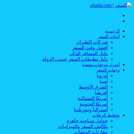
القائمة
بحث
عن
الرئيسية
أدوات السفر
شركات الطيران
أفضل وقت للسفر
دليل المسافر الذكي
دليل تطبيقات السفر حسب الدولة
أسرار ووجهات مخفية
وجهات السفر
أوروبا
آسيا
الشرق الأوسط
أفريقيا
أمريكا الشمالية
أمريكا الجنوبية
أستراليا ونيوزيلندا
تخطيط الرحلات
جداول سياحية جاهزة
تكاليف السفر والميزانيات
مقارنات الوجهات