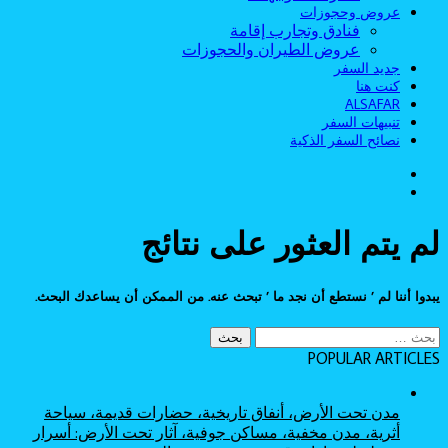
عروض وحجوزات
فنادق وتجارب إقامة
عروض الطيران والحجوزات
جديد السفر
كنت هنا
ALSAFAR
تنبيهات السفر
نصائح السفر الذكية
الوضع
بحث
المظلم
عن
لم يتم العثور على نتائج
يبدوا أننا لم ’ نستطع أن نجد ما ’ تبحث عنه. من الممكن أن يساعدك البحث.
البحث
عن:
POPULAR ARTICLES
مدن تحت الأرض، أنفاق تاريخية، حضارات قديمة، سياحة
أثرية، مدن مخفية، مساكن جوفية، آثار تحت الأرض: أسرار