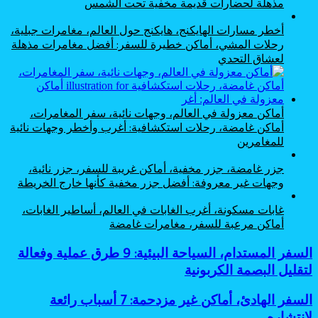
مذهلة لحضارات قديمة مخفية تحت الشمس
أخطر مسارات الهايكنج، هايكنج حول العالم، مغامرات جبلية،
رحلات المشي، أماكن خطيرة للسفر: أفضل مغامرات مذهلة
لعشاق التحدي
أماكن معزولة في العالم، وجهات نائية، سفر المغامرات،
أماكن غامضة، رحلات استكشافية: أغرب وأخطر وجهات نائية
للمغامرين
جزر غامضة، جزر مخفية، أماكن غريبة للسفر، جزر نائية،
وجهات غير معروفة: أفضل جزر مخفية كأنها خارج الخريطة
غابات مسكونة، أغرب الغابات في العالم، أساطير الغابات،
أماكن مرعبة للسفر، مغامرات غامضة
السفر
السفر المستدام، السياحة البيئية: 9 طرق عملية وفعالة
المستدام،
لتقليل البصمة الكربونية
السياحة
البيئية:
السفر
السفر الهادئ، أماكن غير مزدحمة: 7 أسباب رائعة
9
الهادئ،
لانتشاره
طرق