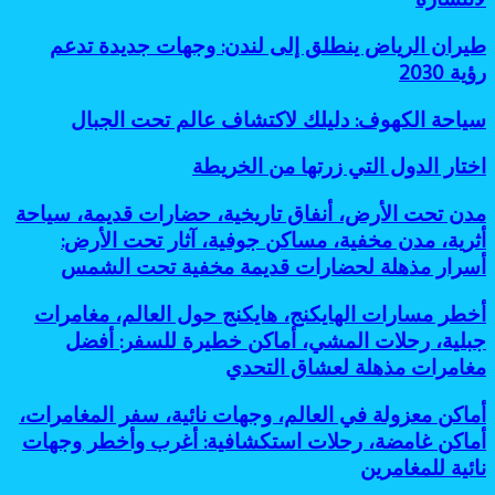
أماكن
عملية
غير
وفعالة
طيران
طيران الرياض ينطلق إلى لندن: وجهات جديدة تدعم
مزدحمة:
لتقليل
الرياض
رؤية 2030
7
البصمة
ينطلق
أسباب
الكربونية
إلى
رائعة
سياحة
سياحة الكهوف: دليلك لاكتشاف عالم تحت الجبال
لندن:
لانتشاره
الكهوف:
وجهات
دليلك
اختار
اختار الدول التي زرتها من الخريطة
جديدة
لاكتشاف
الدول
تدعم
عالم
التي
رؤية
مدن
مدن تحت الأرض، أنفاق تاريخية، حضارات قديمة، سياحة
تحت
زرتها
2030
تحت
أثرية، مدن مخفية، مساكن جوفية، آثار تحت الأرض:
الجبال
من
الأرض،
أسرار مذهلة لحضارات قديمة مخفية تحت الشمس
الخريطة
أنفاق
تاريخية،
أخطر
أخطر مسارات الهايكنج، هايكنج حول العالم، مغامرات
حضارات
مسارات
قديمة،
جبلية، رحلات المشي، أماكن خطيرة للسفر: أفضل
الهايكنج،
سياحة
مغامرات مذهلة لعشاق التحدي
هايكنج
أثرية،
حول
مدن
أماكن
أماكن معزولة في العالم، وجهات نائية، سفر المغامرات،
العالم،
مخفية،
معزولة
مغامرات
أماكن غامضة، رحلات استكشافية: أغرب وأخطر وجهات
مساكن
في
جبلية،
جوفية،
نائية للمغامرين
العالم،
رحلات
آثار
وجهات