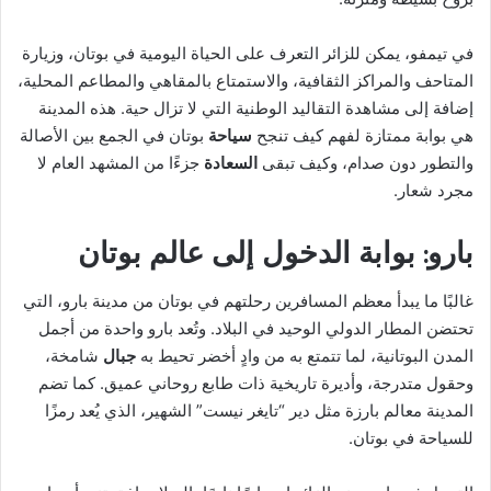
في تيمفو، يمكن للزائر التعرف على الحياة اليومية في بوتان، وزيارة
المتاحف والمراكز الثقافية، والاستمتاع بالمقاهي والمطاعم المحلية،
إضافة إلى مشاهدة التقاليد الوطنية التي لا تزال حية. هذه المدينة
هي بوابة ممتازة لفهم كيف تنجح
سياحة
بوتان في الجمع بين الأصالة
والتطور دون صدام، وكيف تبقى
السعادة
جزءًا من المشهد العام لا
مجرد شعار.
بارو: بوابة الدخول إلى عالم بوتان
غالبًا ما يبدأ معظم المسافرين رحلتهم في بوتان من مدينة بارو، التي
تحتضن المطار الدولي الوحيد في البلاد. وتُعد بارو واحدة من أجمل
المدن البوتانية، لما تتمتع به من وادٍ أخضر تحيط به
جبال
شامخة،
وحقول متدرجة، وأديرة تاريخية ذات طابع روحاني عميق. كما تضم
المدينة معالم بارزة مثل دير “تايغر نيست” الشهير، الذي يُعد رمزًا
للسياحة في بوتان.