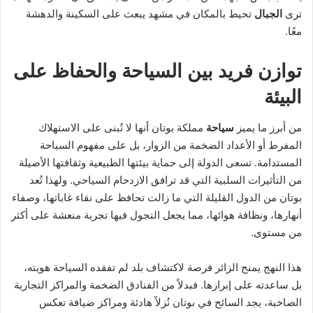
ترى
الجبال
تحيط بالمكان في مشهد يبعث على السكينة والدهشة
معًا.
توازن فريد بين السياحة والحفاظ على
البيئة
من أبرز ما يميز
سياحة
مملكة بوتان أنها لا تُبنى على الاستهلاك
المفرط أو الأعداد الضخمة من الزوار، بل على مفهوم السياحة
المستدامة. تسعى الدولة إلى حماية بيئتها الطبيعية وثقافتها الأصيلة
من التأثيرات السلبية التي قد ترافق الازدحام السياحي. ولهذا تُعد
بوتان من الدول القليلة التي ما زالت تحافظ على نقاء غاباتها، وصفاء
أنهارها، ونظافة هوائها، مما يجعل التجول فيها تجربة منعشة على أكثر
من مستوى.
هذا النهج يمنح الزائر فرصة لاكتشاف بلد لم تفقده السياحة هويته،
بل ساعدته على إبرازها. فبدلاً من الفنادق الضخمة والمراكز التجارية
الصاخبة، يجد السائح في بوتان نُزلاً هادئة ومراكز ضيافة تعكس