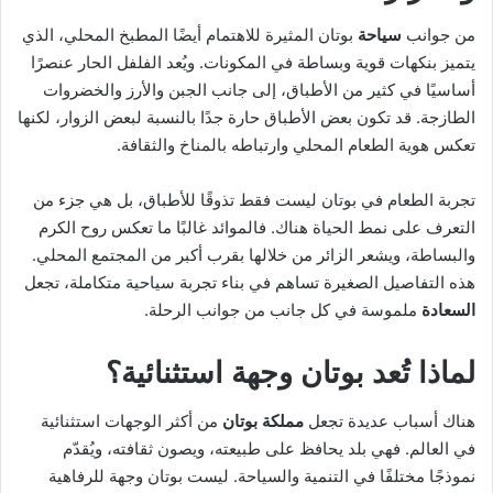
من جوانب
سياحة
بوتان المثيرة للاهتمام أيضًا المطبخ المحلي، الذي
يتميز بنكهات قوية وبساطة في المكونات. ويُعد الفلفل الحار عنصرًا
أساسيًا في كثير من الأطباق، إلى جانب الجبن والأرز والخضروات
الطازجة. قد تكون بعض الأطباق حارة جدًا بالنسبة لبعض الزوار، لكنها
تعكس هوية الطعام المحلي وارتباطه بالمناخ والثقافة.
تجربة الطعام في بوتان ليست فقط تذوقًا للأطباق، بل هي جزء من
التعرف على نمط الحياة هناك. فالموائد غالبًا ما تعكس روح الكرم
والبساطة، ويشعر الزائر من خلالها بقرب أكبر من المجتمع المحلي.
هذه التفاصيل الصغيرة تساهم في بناء تجربة سياحية متكاملة، تجعل
السعادة
ملموسة في كل جانب من جوانب الرحلة.
لماذا تُعد بوتان وجهة استثنائية؟
هناك أسباب عديدة تجعل
مملكة بوتان
من أكثر الوجهات استثنائية
في العالم. فهي بلد يحافظ على طبيعته، ويصون ثقافته، ويُقدّم
نموذجًا مختلفًا في التنمية والسياحة. ليست بوتان وجهة للرفاهية