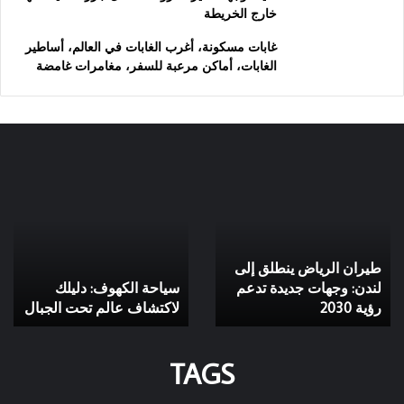
خارج الخريطة
غابات مسكونة، أغرب الغابات في العالم، أساطير
الغابات، أماكن مرعبة للسفر، مغامرات غامضة
ران
سياحة
اخ
رياض
الكهوف:
ال
طلق
دليلك
ال
ى
لاكتشاف
زر
دن:
عالم
م
طيران الرياض ينطلق إلى
هات
تحت
ال
يدة
لندن: وجهات جديدة تدعم
الجبال
سياحة الكهوف: دليلك
عم
رؤية 2030
لاكتشاف عالم تحت الجبال
ية
20
TAGS