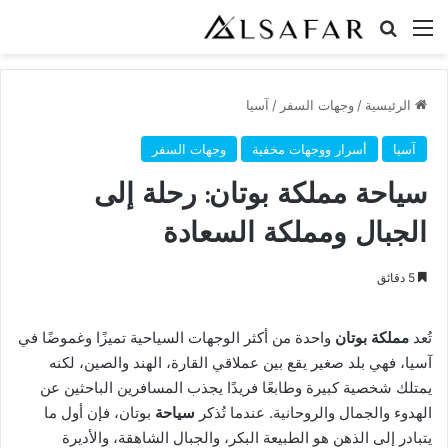
القائمة
بحث عن
الرئيسية
/
وجهات السفر
/
آسيا
آسيا
أسرار ووجهات مخفية
وجهات السفر
سياحة مملكة بوتان: رحلة إلى
الجبال ومملكة السعادة
5 دقائق
تُعد
مملكة بوتان
واحدة من أكثر الوجهات السياحية تميزًا وغموضًا في
آسيا، فهي بلد صغير يقع بين عملاقي القارة، الهند والصين، لكنه
يمتلك شخصية كبيرة وطابعًا فريدًا يجذب المسافرين الباحثين عن
الهدوء والجمال والروحانية. عندما تُذكر
سياحة
بوتان، فإن أول ما
يتبادر إلى الذهن هو الطبيعة البكر، والجبال الشاهقة، والأديرة