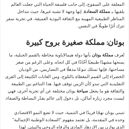
المعلقة على السفوح، إلى جانب فلسفة الحياة التي جعلت العالم
يلقبها بـ
مملكة السعادة
. إنها وجهة لا تشبه غيرها، حيث تتداخل
المناظر الطبيعية المهيبة مع الثقافة البوذية العميقة، في تجربة سفر
تترك أثرًا طويلًا في النفس.
بوتان: مملكة صغيرة بروح كبيرة
تُعرف
مملكة بوتان
بأنها دولة هيمالاياوية محاطة بالقمم الجبلية، ما
يمنحها مشهدًا طبيعيًا أخّاذًا في كل اتجاه. وعلى الرغم من صغر
مساحتها، فإنها تمتلك تنوعًا مذهلًا في التضاريس، من الوديان
الخضراء إلى القمم المغطاة بالثلوج، ومن الغابات الكثيفة إلى القرى
التقليدية التي تبدو كأن الزمن توقف فيها. هذا التناغم بين الطبيعة
والثقافة هو ما يجعل
سياحة
بوتان مختلفة عن أي تجربة أخرى، فهي
ليست مجرد زيارة أماكن، بل دخول إلى عالم يقدّر البساطة والصفاء.
تتبنى بوتان نهجًا فريدًا في التنمية، حيث لا تضع النمو الاقتصادي
وحده في المقدمة، بل تعتمد مفهوم “السعادة الوطنية الإجمالية”
الذي يوازن بين الازدهار المادي والرفاه الروحي والبيئي. لهذا