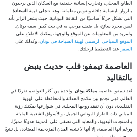
الطابع المحلي، وتجارب إنسانية حقيقية مع السكان الذين يرحبون
بالزوار بابتسامة دافئة ونفوس مطمئنة. وهنا تتجلى قيمة
السعادة
التي تشكل جزءًا أساسيًا من الثقافة البوتانية، حيث يشعر الزائر بأنه
ليس مجرد سائح، بل ضيف مرحب به في بيت كبير اسمه بوتان.
ولمزيد من المعلومات عن الموقع والوجهة، يمكنك الاطلاع على
الموقع السياحي الرسمي لهيئة السياحة في بوتان
، وكذلك على
السفر
عند التخطيط لرحلتك.
العاصمة تيمفو: قلب حديث ينبض
بالتقاليد
تُعد تيمفو، عاصمة
مملكة بوتان
، واحدة من أكثر العواصم تفردًا في
العالم. فهي تجمع بين ملامح الحداثة والمحافظة على الهوية
التقليدية، دون أن تفقد روحها المحلية. في شوارعها يمكنك رؤية
المباني ذات الطراز البوتاني الجميل، والأسواق الشعبية المليئة
بالمنتجات اليدوية، والمعابد التي تضفي على المدينة هدوءًا مميزًا.
ورغم أنها العاصمة، إلا أنها لا تشبه المدن المزدحمة المعتادة، بل تشعّ
بروح بسيطة ومتزنة.