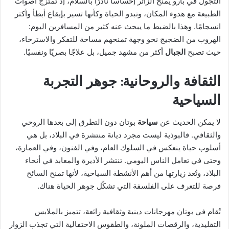
التجول في بارو يمنح الزائر إحساسًا نادرًا بالسلام، إذ تمتزج أصوات
الطبيعة مع هدوء المكان، وتبدو الحياة وكأنها تسير بإيقاع أبطأ وأكثر
انسجامًا. وهذا بالضبط ما يبحث عنه كثير من المسافرين اليوم:
الهروب من الضجيج نحو وجهة تمنحهم مساحة للتفكر والاسترخاء،
حيث تصبح
الجبال
أكثر من مشهد جميل، بل علاجًا بصريًا ونفسيًا.
الثقافة والروحانية: جوهر التجربة
السياحية
لا يمكن الحديث عن
سياحة
بوتان دون التطرق إلى بعدها الروحي
والثقافي. فالبوذية ليست مجرد ديانة منتشرة في البلاد، بل هي
أسلوب حياة ينعكس في السلوك العام، وفي الفنون، وفي العمارة،
وحتى في تعامل الناس اليومي. تنتشر الأديرة والمعابد في أنحاء
البلاد، وتُعد زيارتها من أهم الأنشطة السياحية، لأنها تمنح السائح
فرصة للتعرف على الفلسفة التي تشكّل جوهر الحياة هناك.
تُقام في بوتان مهرجانات دينية وثقافية رائعة، تتميز بالملابس
التقليدية، والرقصات الملونة، والطقوس الاحتفالية التي تجذب الزوار