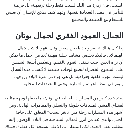
السبب، فإن زيارة هذا البلد ليست فقط رحلة ترفيهية، بل فرصة
للتأمل في معنى
السعادة
نفسها، وفهم كيف يمكن للإنسان أن يعيش
بانسجام مع الطبيعة والمجتمع.
الجبال: العمود الفقري لجمال بوتان
إذا كان هناك عنصر واحد يلخص سحر بوتان، فهو بلا شك
جبال
الهيمالايا. فالبلاد تحتضن مشاهد جبلية مهيبة تُعد من أجمل ما يمكن
أن تراه العين، حيث تلتقي الغيوم بالقمم، وتنعكس أشعة الشمس
على السفوح الخضراء لتصنع لوحات طبيعية لا تُنسى. هذه
الجبال
ليست مجرد خلفية جغرافية، بل هي جزء من هوية البلاد وروحها،
وتؤثر في نمط الحياة، والعمارة، وحتى المعتقدات المحلية.
يمتد عدد كبير من المسارات الجبلية في بوتان، ما يجعلها وجهة مثالية
لعشاق المشي لمسافات طويلة والتسلق والمغامرات الهادئة. ومن
أشهر هذه المسارات رحلة دير “تايغر نيست” المعلق على حافة
الجبل، والذي يُعد من أبرز المعالم السياحية في البلاد. الوصول إليه
يتطلب بعض الجهد، لكن المنظر من الأعلى يستحق كل خطوة؛ فهناك