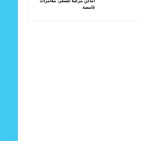
أماكن مرعبة للسفر، مغامرات
غامضة