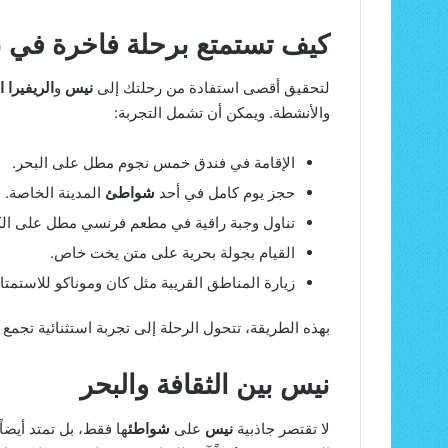
كيف تستمتع برحلة فاخرة في 
لتحقيق أقصى استفادة من رحلتك إلى
نيس
و
الريفيرا 
والأنشطة. ويمكن أن تشمل التجربة:
الإقامة في فندق خمس نجوم مطل على البحر.
حجز يوم كامل في أحد
شواطئ
المدينة الخاصة.
تناول وجبة راقية في مطعم فرنسي مطل على ال
القيام بجولة بحرية على متن يخت خاص.
زيارة المناطق القريبة مثل كان وموناكو للاستمتا
بهذه الطريقة، تتحول الرحلة إلى تجربة استثنائية تجمع
نيس بين الثقافة والبحر
لا تقتصر جاذبية
نيس
على
شواطئ
ها فقط، بل تمتد أيضا