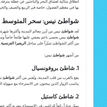
انطلاق مثالية لعشاق البحر والباحثين عن عطلة مترفة. 
بها في معظم الفصول، خاصة في الربيع والصيف والخر
شواطئ نيس: سحر المتوسط ف
تُعد
شواطئ
نيس من أبرز معالم المدينة وأكثرها شهرة
شواطئ
نيس بحصى ناعم يضفي عليها طابعاً خاصاً ومميزا
من أكثر الشواطئ تميّزاً على ساحل
الريفيرا الفرنسية
.
من أشهر
شواطئ
نيس:
1. شاطئ بروفونسيال
يقع بالقرب من قلب المدينة، ويُعتبر من أكثر
شواطئ
ني
يناسب الزوار الذين يبحثون عن الاسترخاء مع سهولة ال
2. شاطئ كاستيل
يمثل خياراً رائعاً للراغبين في الاستمتاع بتجربة أكثر