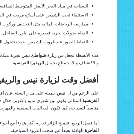
السباحة في مياه البحر الأبيض المتوسط الصافية.
الاستلقاء تحت الشمس على أسرّة مريحة في ال
ممارسة الرياضات المائية مثل التجديف وركوب ا
القيام بجولات بحرية قصيرة على طول الساحل.
التقاط الصور عند غروب الشمس، حيث تتحول الس
هذه الأنشطة تجعل من زيارة
شواطئ
نيس تجربة متكامل
والاكتشاف والاستمتاع بجمال
الريفيرا الفرنسية
.
أفضل وقت لزيارة نيس والريفير
على الرغم من أن
نيس
جميلة على مدار السنة، فإن أف
الفرنسية
المثالي يكون بين شهري مايو وأكتوبر. خلال هذ
مناسباً للسباحة، كما تكون الفعاليات الصيفية والمهرجا
أما فصل الربيع، فيمنح الزائر تجربة أكثر هدوءاً مع أجو
الفاخرة
الهادئة بعيداً عن صخب الذروة السياحية.