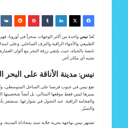
فيسبوك
‫X
لينكدإن
بينتيريست
تُعدّ
نيس
واحدة من أكثر الوجهات سحراً في أوروبا، فهي ا
الطبيعي والأجواء الراقية والترف الساحلي. وعلى امتدا
نابضة بالحياة، حيث يلتقي زرقة البحر مع ألوان العمار
تشبه أي مكان آخر.
نيس: مدينة الأناقة على البحر 
تقع نيس في جنوب فرنسا على الساحل المتوسطي، وتُعر
يميزها ليس فقط موقعها المثالي، بل أيضاً شخصيتها الف
والفخامة الراقية. عند التجول في شوارعها، ستشعر بأ
والتميّز.
تشتهر نيس بواجهة بحرية خلابة تمتد بمحاذاة المدينة