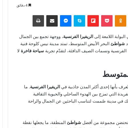
4 دقائق
Odnoklassniki
‫Pocket
Flipboard
سكايب
ماسنجر
مشاركة عبر البريد
طباعة
لبوابة اللامعة إلى
الريفيرا الفرنسية
، ووجهة تجمع بين الجمال
د
شواطئ
البحر الأبيض المتوسط، تمتد مدينة نيس كلوحة فنية
ة الفرنسية ونسمات الصيف الدافئة، لتقدّم تجربة
سياحة فاخرة
لا
المتوسط
ف بأنها إحدى أكثر المدن جاذبية في
الريفيرا الفرنسية
. ما
ريدة التي تمزج بين الهدوء الساحلي والحيوية الثقافية
نك في مدينة صُممت لتناسب الباحثين عن الجمال والراحة
، وتحتضن مجموعة من أفضل
شواطئ
المنطقة، ما يجعلها نقطة