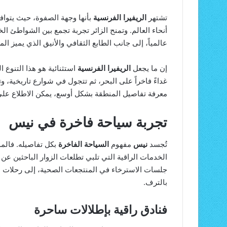
تشتهر
الريفيرا الفرنسية
بأنها وجهة الصفوة، حيث يتواف
أنحاء العالم. وتمنح الزائر تجربة تجمع بين الشواطئ ال
عالمياً، إلى جانب الطابع الثقافي والأنيق الذي يميز الم
إن ما يجعل
الريفيرا الفرنسية
استثنائية هو هذا التنوع ا
غداءً فاخراً على البحر، ثم تتجول في شوارع تاريخية،
معرفة تفاصيل المنطقة بشكل أوسع، يمكن الاطلاع عل
تجربة سياحة فاخرة في نيس
تُجسد
نيس
مفهوم
السياحة الفاخرة
بكل تفاصيله. فالمد
الخدمات الراقية التي تلبي تطلعات الزوار الباحثين عن 
جلسات الاسترخاء في المنتجعات الصحية، إلى رحلات
بالترف.
فنادق راقية بإطلالات ساحرة