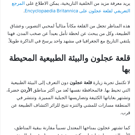
يريد معرفة مزيد من الخلفية التاريخية، يمكن الاطلاع على
المرجع
التعريفي لقلعة عجلون على Encyclopaedia Britannica
.
هذه المناظر تجعل من القلعة مكاناً مثالياً لمحبي التصوير، وعشاق
الطبيعة، وكل من يبحث عن لحظة تأمل بعيداً عن صخب المدن. فهنا
يلتقي التاريخ مع الجغرافيا في مشهد واحد يرسخ في الذاكرة طويلاً.
قلعة عجلون والبيئة الطبيعية المحيطة
بها
لا تكتمل تجربة زيارة
قلعة عجلون
دون التعرف إلى البيئة الطبيعية
التي تحيط بها. فالمحافظة نفسها تُعد من أكثر مناطق
الأردن
خضرةً،
وتشتهر بغاباتها الكثيفة وتضاريسها الجبلية المميزة. وتنتشر في
المنطقة مسارات للمشي والتنزه تتيح للزائر اكتشاف الطبيعة عن
قرب.
كما تشتهر عجلون بمناخها المعتدل نسبياً مقارنة ببقية المناطق،