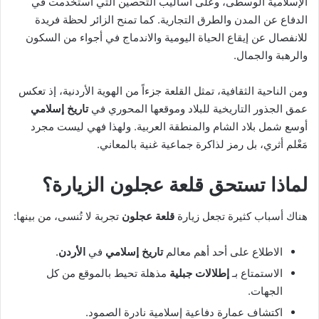
الإسلامية الوسطى، وعلى أساليب التحصين التي استخدمت في
الدفاع عن المدن والطرق التجارية. كما تمنح الزائر لحظة فريدة
للانفصال عن إيقاع الحياة اليومية والاندماج في أجواء من السكون
والرهبة والجمال.
ومن الناحية الثقافية، تمثل القلعة جزءاً من الهوية الأردنية، إذ تعكس
عمق الجذور التاريخية للبلاد وموقعها المحوري في
تاريخ إسلامي
أوسع شمل بلاد الشام والمنطقة العربية. ولهذا فهي ليست مجرد
مَعْلم أثري، بل رمز لذاكرة جماعية غنية بالمعاني.
لماذا تستحق قلعة عجلون الزيارة؟
هناك أسباب كثيرة تجعل زيارة
قلعة عجلون
تجربة لا تُنسى، من بينها:
الاطلاع على أحد أهم معالم
تاريخ إسلامي
في
الأردن
.
الاستمتاع بـ
إطلالات جبلية
مذهلة تحيط بالموقع من كل
الجهات.
اكتشاف عمارة دفاعية إسلامية نادرة الصمود.