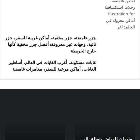
جزر غامضة، جزر مخفية، أماكن غريبة للسفر، جزر
نائية، وجهات غير معروفة: أفضل جزر مخفية كأنها
خارج الخريطة
غابات مسكونة، أغرب الغابات في العالم، أساطير
الغابات، أماكن مرعبة للسفر، مغامرات غامضة
طيران
سياحة
الرياض
الكهوف:
ينطلق
دليلك
إلى
لاكتشاف
لندن:
عالم
طيران الرياض ينطلق إلى
وجهات
تحت