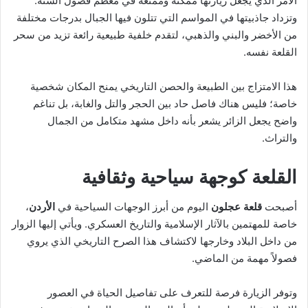
الأمر الذي يجعل زيارتها ممكنة وممتعة في معظم فصول السنة.
وتزداد جاذبيتها في المواسم التي تتلون فيها الجبال بدرجات مختلفة
من الأخضر والبني والذهبي، لتقدم خلفية طبيعية رائعة تزيد من سحر
القلعة نفسه.
هذا الامتزاج بين الطبيعة والحصن التاريخي يمنح المكان شخصية
خاصة؛ فليس هناك فاصل حاد بين الحجر والتل والغابة، بل تناغم
واضح يجعل الزائر يشعر بأنه داخل مشهد متكامل من الجمال
والتراث.
القلعة كوجهة سياحية وثقافية
أصبحت
قلعة عجلون
اليوم من أبرز الوجهات السياحية في
الأردن
،
خاصة للمهتمين بالآثار الإسلامية والتاريخ العسكري. ويأتي إليها الزوار
من داخل البلاد وخارجها لاكتشاف هذا الصرح التاريخي الذي يروي
فصولاً مهمة من الماضي.
وتوفر الزيارة فرصة للتعرف على تفاصيل الحياة في العصور