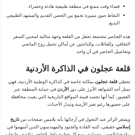
قضاء وقت ممتع في منطقة طبيعية هادئة وخضراء.
التقاط صور مميزة تجمع بين الحصن القديم والمشهد الطبيعي
البديع.
هذه العناصر مجتمعة تجعل من القلعة وجهة مثالية لمحبي السفر
الثقافي، وللعائلات، وللباحثين عن أماكن تحمل روح الماضي
وتفاصيل الحاضر في آن واحد.
قلعة عجلون في الذاكرة الأردنية
تحظى
قلعة عجلون
بمكانة خاصة في الذاكرة الوطنية الأردنية، فهي
تمثل أحد الشواهد الأبرز على دور
الأردن
في حماية المنطقة عبر
العصور. كما أنها تجسد قيمة المواقع التاريخية التي بقيت محافظة
على حضورها رغم تغير الأزمنة وتبدل الأحداث.
ويشعر الزائر عند التجول في أرجائها بأنه يلامس صفحات من
تاريخ
إسلامي
حقيقي، كتبه القادة والجنود والمهندسون الذين أسهموا في
بناء هذا الحصن وحمايته. ومع كل خطوة داخل القلعة، تتكشف طبقات