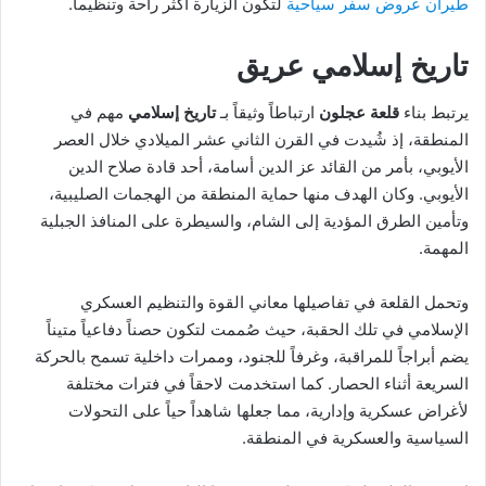
طيران عروض سفر سياحية
لتكون الزيارة أكثر راحة وتنظيماً.
تاريخ إسلامي عريق
يرتبط بناء
قلعة عجلون
ارتباطاً وثيقاً بـ
تاريخ إسلامي
مهم في
المنطقة، إذ شُيدت في القرن الثاني عشر الميلادي خلال العصر
الأيوبي، بأمر من القائد عز الدين أسامة، أحد قادة صلاح الدين
الأيوبي. وكان الهدف منها حماية المنطقة من الهجمات الصليبية،
وتأمين الطرق المؤدية إلى الشام، والسيطرة على المنافذ الجبلية
المهمة.
وتحمل القلعة في تفاصيلها معاني القوة والتنظيم العسكري
الإسلامي في تلك الحقبة، حيث صُممت لتكون حصناً دفاعياً متيناً
يضم أبراجاً للمراقبة، وغرفاً للجنود، وممرات داخلية تسمح بالحركة
السريعة أثناء الحصار. كما استخدمت لاحقاً في فترات مختلفة
لأغراض عسكرية وإدارية، مما جعلها شاهداً حياً على التحولات
السياسية والعسكرية في المنطقة.