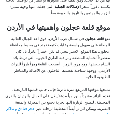
بها من كل جانب. ومن يقف على أسوارها أو ينظر من نوافذها العالية
يكتشف فوراً سحر
الإطلالات الجبلية
التي جعلت منها وجهة مميزة
للزوار والمهتمين بالتاريخ والطبيعة معاً.
موقع قلعة عجلون وأهميتها في الأردن
تقع
قلعة عجلون
في شمال غرب
الأردن
، فوق أحد الجبال العالية
المطلة على سهول واسعة وغابات كثيفة تمتد في محيط محافظة
عجلون. هذا الموقع الاستراتيجي لم يكن اختياراً عابراً، بل كان
مقصوداً لحماية المنطقة ومراقبة الطرق الحيوية التي تربط بلاد
الشام ببعضها. ومع مرور الزمن، أصبحت القلعة رمزاً بارزاً للتراث
الأردني، ووجهة سياحية يقصدها الباحثون عن الأصالة والمناظر
الطبيعية الخلابة.
يمنحها موقعها المرتفع ميزة نادرة؛ فإلى جانب قيمتها التاريخية،
تقدم للزائر مشهداً بانورامياً مذهلاً يطل على الجبال والوديان والقرى
المحيطة، لتصبح الزيارة إليها تجربة تجمع بين المعرفة والمتعة
البصرية. ويمكن للزائر أيضاً التخطيط لرحلته عبر
حجز فنادق و تذاكر