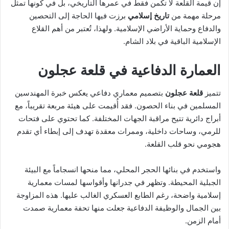
إن قيمة القلعة لا تكمن فقط في عمرها التاريخي، بل في كونها تمثل
مرحلة مهمة من
تاريخ إسلامي
برزت فيها الحاجة إلى التحصين
والدفاع وحماية الأراضي الإسلامية. ولهذا، تُعتبر من أهم القلاع
الإسلامية الباقية في بلاد الشام.
العمارة الدفاعية في قلعة عجلون
تتميز
قلعة عجلون
بتصميم معماري دفاعي يعكس خبرة المهندسين
المسلمين في بناء الحصون. فقد أُقيمت على هيئة مربعة تقريباً، مع
أبراج دائرية تتيح مراقبة الجهات المختلفة. كما تحتوي على فتحات
للرمي، وساحات داخلية، وممرات معقدة تهدف إلى إبطاء أي تقدم
هجومي نحو قلب القلعة.
واستخدم في بنائها الحجر المحلي، مما منحها انسجاماً مع البيئة
الجبلية المحيطة. وتظهر في جدرانها وأقواسها لمسات معمارية
إسلامية واضحة، رغم الطابع العسكري الغالب عليها. هذه المزاوجة
بين الجمال والوظيفة الدفاعية جعلت منها تحفة معمارية صمدت
أمام الزمن.