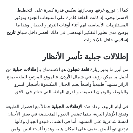
كما أن توزيع غرفها ومخازنها يعكس قدرة كبيرة على التخطيط
الاستراتيجي، إذ كانت القلعة قادرة على استيعاب الجنود وتوفير
المستلزمات الأساسية لهم أثناء أوقات التوتر والحصار. وهذا ما
يوضح مدى تطور التفكير الهندسي في ذلك العصر داخل سياق
تاريخ
إسلامي
حافل بالإنجازات.
إطلالات جبلية تأسر الأنظار
من أبرز ما يميز زيارة
قلعة عجلون
هو الاستمتاع بـ
إطلالات جبلية
من
أجمل ما يمكن رؤيته في شمال
الأردن
. فالموقع المرتفع للقلعة يمنح
الزائر مشهداً طبيعياً واسعاً يضم الجبال المكسوة بأشجار السرو
والبلوط، والوديان العميقة، والقرى الهادئة التي تتناثر في الأفق.
في أيام الربيع، تزداد هذه
الإطلالات الجبلية
جمالاً مع اخضرار الطبيعة
وتفتح الأزهار البرية، بينما تضفي الغيوم المنخفضة في بعض الأحيان
لمسة شاعرية على المشهد. أما في الشتاء، فتبدو الجبال وكأنها
ترتدي ثوباً أبيض يضيف على المكان هيبة وهدوءاً استثنائيين. ولمن