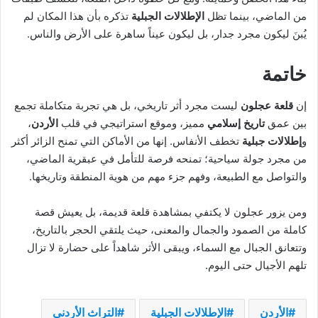
من الماضي، بينما تظل
الإطلالات الجبلية
تذكره بأن هذا المكان لم
يُبنَ ليكون مجرد جدار، بل ليكون عيناً ساهرة على الأرض والناس.
خاتمة
إن
قلعة عجلون
ليست مجرد أثر تاريخي، بل هي تجربة متكاملة تجمع
بين عمق
تاريخ إسلامي
مميز، وموقع استراتيجي في قلب
الأردن
،
و
إطلالات جبلية
تخطف الأنفاس. إنها من الأماكن التي تمنح الزائر أكثر
من مجرد جولة سياحية؛ تمنحه فرصة للتأمل في عبقرية الماضي،
والتواصل مع الطبيعة، وفهم جزء مهم من هوية المنطقة وتاريخها.
ومن يزور عجلون لا يكتفي بمشاهدة قلعة قديمة، بل يعيش قصة
كاملة من الصمود والجمال والمعنى، حيث يلتقي الحجر بالتاريخ،
وتتعانق الجبال مع السماء، ويبقى الأثر شاهداً على حضارة لا تزال
تلهم الأجيال حتى اليوم.
الأردن
الإطلالات الجبلية
التراث الأردني