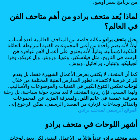
من برنامج سفر أوسع.
لماذا يُعد متحف برادو من أهم متاحف الفن
في العالم؟
يحتل
متحف برادو
مكانة خاصة بين المتاحف العالمية لعدة أسباب.
أولاً، لأنه يضم واحدة من أغنى المجموعات الفنية المرتبطة بالعائلة
الملكية الإسبانية. وثانياً، لأنه يحتوي على أعمال لأهم عباقرة
فن
الرسم في التاريخ، مثل فيلاسكيز، وغويا، وروبنز، وإل غريكو، وفرا
أنجيليكو، وتيتيان، ورافائيل، وبوش.
كما أن المتحف لا يكتفي بعرض الأعمال الشهيرة فقط، بل يقدم
للزائر فرصة لاكتشاف تطور المدارس الفنية المختلفة من خلال
لوحات
تعكس التنوع الكبير في التقنيات والموضوعات والأساليب.
ولهذا السبب، فإن زيارة المتحف لا تُعد مجرد جولة سياحية، بل رحلة
معرفية عميقة في عالم
الفن
. ولمعرفة المزيد عن المجموعات
والتذاكر وساعات الزيارة من المصدر الرسمي، يمكن الرجوع إلى
الموقع الرسمي لمتحف برادو
.
أشهر اللوحات في متحف برادو
يضم
متحف برادو
عدداً هائلاً من الأعمال الفنية، لكن بعض
لوحات