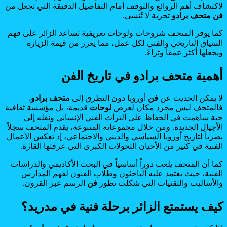
لاكتشاف أهم الروائع والتوقف أمام التفاصيل الدقيقة التي تجعل من
فن
متحف برادو
تجربة لا تُنسى.
كما يوفر المتحف شروحات ولوحات تعريفية تساعد الزائر على فهم
السياق التاريخي والفني لكل عمل، مما يعزز من قيمة الزيارة
ويجعلها أكثر عمقاً وثراءً.
أهمية متحف برادو في تاريخ الفن
لا يمكن الحديث عن
فن
أوروبا دون التطرق إلى
متحف برادو
.
فالمتحف ليس مجرد مكان لعرض
لوحات
قديمة، بل مؤسسة ثقافية
حية ساهمت في الحفاظ على التراث الفني الإنساني ونقله إلى
الأجيال الجديدة. ومن خلال مجموعاته المتنوعة، يقدم المتحف سجلاً
بصرياً لتاريخ أوروبا السياسي والديني والاجتماعي، إذ تعكس الأعمال
الفنية في كثير من الأحيان التحولات الكبرى التي عرفتها القارة.
كما أن المتحف يلعب دوراً أساسياً في البحث الأكاديمي والدراسات
الفنية، حيث يعتمد عليه الباحثون وطلاب الفنون لفهم المدارس
والأساليب والتقنيات التي شكلت تطور
فن
الرسم عبر القرون.
كيف يستمتع الزائر برحلة فنية في مدريد؟