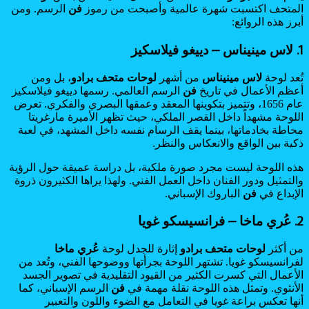
المتحف اكتسبت شهرة عالمية وأصبحت من رموز
فن
الرسم. ومن
أبرز هذه الروائع:
1. لاس مينيناس – دييغو فيلاسكيز
تُعد لوحة
لاس مينيناس
من أشهر
لوحات
متحف برادو
، بل ومن
أعظم الأعمال في تاريخ
فن
الرسم العالمي. رسمها دييغو فيلاسكيز
عام 1656، وتتميز بتكوينها المعقد وعمقها البصري والفكري. تعرض
اللوحة مشهداً داخل القصر الملكي، حيث تظهر الأميرة مارغريتا
محاطة بخادماتها، بينما يقف الرسام نفسه داخل المشهد، في لعبة
ذكية بين الواقع والانعكاس والنظر.
هذه اللوحة ليست مجرد صورة ملكية، بل دراسة عميقة حول الرؤية
والتمثيل ودور الفنان داخل العمل الفني. ولهذا يراها الكثيرون ذروة
الإبداع في
فن
الباروك الإسباني.
2. عُري ماخا – فرانسيسكو غويا
من أكثر
لوحات
متحف برادو
إثارة للجدل لوحة
عُري ماخا
لفرانسيسكو غويا. تشتهر اللوحة بجرأتها ووضوحها الفني، وتُعد من
الأعمال التي كسرت الكثير من القيود التقليدية في تصوير الجسد
الأنثوي. وتمثل هذه اللوحة نقلة مهمة في
فن
الرسم الإسباني، كما
أنها تعكس براعة غويا في التعامل مع الضوء واللون والتعبير