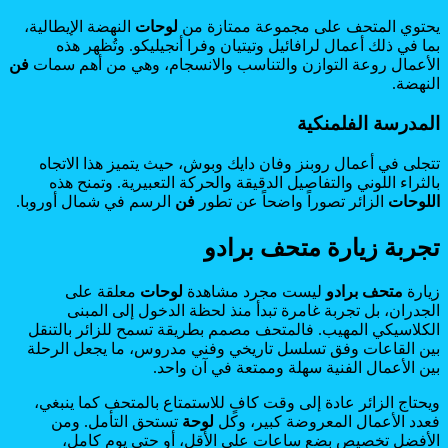
يحتوي المتحف على مجموعة ممتازة من
لوحات
النهضة الإيطالية،
بما في ذلك أعمال لرافائيل وتيتيان وفرا أنجيليكو. وتُظهر هذه
الأعمال روعة التوازن والتناسب والانسجام، وهي من أهم سمات
فن
النهضة.
المدرسة الفلمنكية
تتجلى في أعمال روبنز وفان دايك وبوش، حيث يتميز هذا الاتجاه
بالثراء اللوني والتفاصيل الدقيقة والحركة التعبيرية. وتمنح هذه
اللوحات
الزائر تصوراً واضحاً عن تطور
فن
الرسم في شمال أوروبا.
تجربة زيارة متحف برادو
زيارة
متحف برادو
ليست مجرد مشاهدة
لوحات
معلقة على
الجدران، بل تجربة غامرة تبدأ منذ لحظة الدخول إلى المبنى
الكلاسيكي المهيب. فالمتحف مصمم بطريقة تسمح للزائر بالتنقل
بين القاعات وفق تسلسل تاريخي وفني مدروس، ما يجعل الرحلة
بين الأعمال الفنية سهلة وممتعة في آن واحد.
ويحتاج الزائر عادة إلى وقت كافٍ للاستمتاع بالمتحف كما ينبغي،
فعدد الأعمال المعروضة كبير، وكل
لوحة
تستحق التأمل. ومن
الأفضل تخصيص بضع ساعات على الأقل، أو حتى يوم كامل،