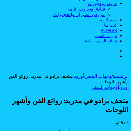
عروض وحجوزات
فنادق وتجارب إقامة
عروض الطيران والحجوزات
جديد السفر
كنت هنا
ALSAFAR
تنبيهات السفر
نصائح السفر الذكية
الوضع
بحث
المظلم
عن
الرئيسية
/
وجهات السفر
/
أوروبا
/
متحف برادو في مدريد: روائع الفن
وأشهر اللوحات
أوروبا
وجهات السفر
متحف برادو في مدريد: روائع الفن وأشهر
اللوحات
5 دقائق