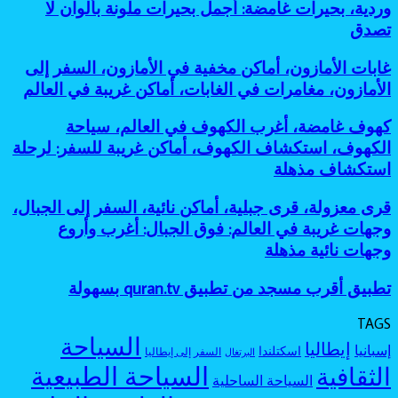
غريبة،
وردية، بحيرات غامضة: أجمل بحيرات ملونة بألوان لا
العالم،
غير
نائية
بحيرات
أساطير
تصدق
معروفة:
للمغامرين
ملونة،
الغابات،
أفضل
أماكن
أماكن
جزر
غابات
غابات الأمازون، أماكن مخفية في الأمازون، السفر إلى
طبيعية
مرعبة
مخفية
الأمازون،
عجيبة،
الأمازون، مغامرات في الغابات، أماكن غريبة في العالم
للسفر،
كأنها
أماكن
بحيرة
مغامرات
خارج
مخفية
وردية،
كهوف
كهوف غامضة، أغرب الكهوف في العالم، سياحة
غامضة
الخريطة
في
بحيرات
غامضة،
الكهوف، استكشاف الكهوف، أماكن غريبة للسفر: لرحلة
الأمازون،
غامضة:
أغرب
السفر
استكشاف مذهلة
أجمل
الكهوف
إلى
بحيرات
في
الأمازون،
ملونة
قرى
قرى معزولة، قرى جبلية، أماكن نائية، السفر إلى الجبال،
العالم،
مغامرات
بألوان
معزولة،
سياحة
وجهات غريبة في العالم: فوق الجبال: أغرب وأروع
في
لا
قرى
الكهوف،
وجهات نائية مذهلة
الغابات،
تصدق
جبلية،
استكشاف
أماكن
أماكن
الكهوف،
غريبة
تطبيق
تطبيق أقرب مسجد من تطبيق quran.tv بسهولة
نائية،
أماكن
في
أقرب
السفر
غريبة
العالم
مسجد
إلى
TAGS
للسفر:
من
الجبال،
السياحة
لرحلة
إيطاليا
إسبانيا
اسكتلندا
تطبيق
السفر إلى إيطاليا
البرتغال
وجهات
استكشاف
quran.tv
السياحة الطبيعية
الثقافية
غريبة
مذهلة
السياحة الساحلية
بسهولة
في