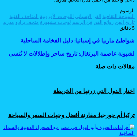
الوسوم
السياحة الثقافية
الفن الإسباني
اللوحات الأوروبية
المتاحف الفنية
تاريخ الفن
روائع الفن
فن الرسم
لوحات مشهورة
متحف برادو
مدريد
5 دقائق
شواطئ
شواطئ ماربيا في إسبانيا: دليل الفخامة الساحلية
ماربيا
في
لشبونة
لشبونة عاصمة البرتغال: تاريخ ساحر وإطلالات لا تُنسى
إسبانيا:
عاصمة
دليل
البرتغال:
مقالات ذات صلة
الفخامة
تاريخ
الساحلية
ساحر
وإطلالات
لا
اختار الدول التي زرتها من الخريطة
تُنسى
تركيا أم جورجيا: مقارنة أفضل وجهات السفر والسياحة