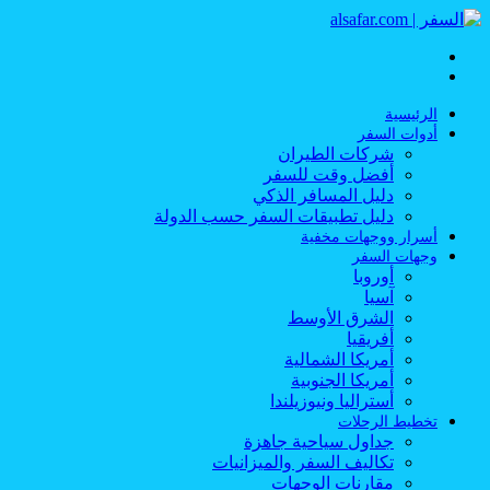
القائمة
بحث
عن
الرئيسية
أدوات السفر
شركات الطيران
أفضل وقت للسفر
دليل المسافر الذكي
دليل تطبيقات السفر حسب الدولة
أسرار ووجهات مخفية
وجهات السفر
أوروبا
آسيا
الشرق الأوسط
أفريقيا
أمريكا الشمالية
أمريكا الجنوبية
أستراليا ونيوزيلندا
تخطيط الرحلات
جداول سياحية جاهزة
تكاليف السفر والميزانيات
مقارنات الوجهات