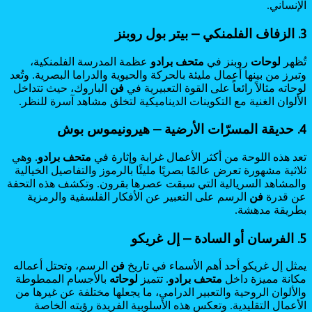
الإنساني.
3. الزفاف الفلمنكي – بيتر بول روبنز
تُظهر
لوحات
روبنز في
متحف برادو
عظمة المدرسة الفلمنكية،
وتبرز من بينها أعمال مليئة بالحركة والحيوية والدراما البصرية. وتُعد
لوحاته مثالاً رائعاً على القوة التعبيرية في
فن
الباروك، حيث تتداخل
الألوان الغنية مع التكوينات الديناميكية لتخلق مشاهد آسرة للنظر.
4. حديقة المسرّات الأرضية – هيرونيموس بوش
تعد هذه اللوحة من أكثر الأعمال غرابة وإثارة في
متحف برادو
. وهي
ثلاثية مشهورة تعرض عالمًا بصريًا مليئًا بالرموز والتفاصيل الخيالية
والمشاهد السريالية التي سبقت عصرها بقرون. وتكشف هذه التحفة
عن قدرة
فن
الرسم على التعبير عن الأفكار الفلسفية والرمزية
بطريقة مدهشة.
5. الفرسان أو السادة – إل غريكو
يمثل إل غريكو أحد أهم الأسماء في تاريخ
فن
الرسم، وتحتل أعماله
مكانة مميزة داخل
متحف برادو
. تتميز
لوحاته
بالأجسام الممطوطة
والألوان الروحية والتعبير الدرامي، ما يجعلها مختلفة عن غيرها من
الأعمال التقليدية. وتعكس هذه الأسلوبية الفريدة رؤيته الخاصة