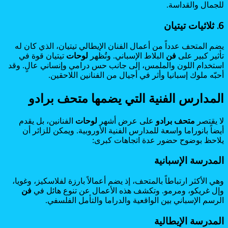
للجمال والقداسة.
6. ثلاثيات تيتيان
يضم المتحف عدداً من أعمال الفنان الإيطالي تيتيان، الذي كان له
تأثير كبير على
فن
البلاط الإسباني. وتُظهر
لوحات
تيتيان قوة في
استخدام اللون والملمس، إلى جانب حس درامي وإنساني عالٍ. وقد
أحبّه ملوك إسبانيا وأثر في أجيال من الفنانين اللاحقين.
المدارس الفنية التي يضمها متحف برادو
لا يقتصر
متحف برادو
على عرض أشهر
لوحات
الفنانين، بل يقدم
أيضاً بانوراما واسعة للمدارس الفنية الأوروبية. ويمكن للزائر أن
يلاحظ بوضوح حضور عدة اتجاهات كبرى:
المدرسة الإسبانية
وهي الأكثر ارتباطاً بالمتحف، إذ يضم أعمالاً بارزة لفلاسكيز، وغويا،
وإل غريكو، ومرمو. وتكشف هذه الأعمال عن تنوع هائل في
فن
الرسم الإسباني بين الواقعية والدراما والتأمل الفلسفي.
المدرسة الإيطالية