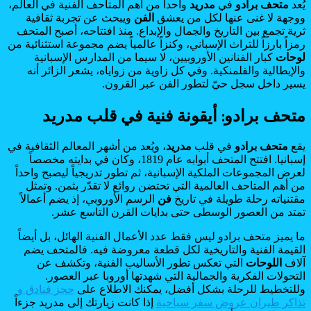
يُعد
متحف برادو
في
مدريد
واحداً من أهم المتاحف الفنية في العالم،
ووجهة لا غنى عنها لكل من يعشق
الفن
ويبحث عن تجربة ثقافية
ثرية تجمع بين التاريخ والجمال والإبداع. منذ افتتاحه، أصبح المتحف
رمزاً بارزاً للتراث الإسباني، وكنزاً عالمياً يضم مجموعة استثنائية من
لوحات
كبار الفنانين الأوروبيين، لا سيما من المدارس الإسبانية
والإيطالية والفلمنكية. وفي كل زاوية من زواياه، يشعر الزائر أنه
يسير داخل سجل حيّ لتطور الفن عبر القرون.
متحف برادو: أيقونة فنية في قلب مدريد
يقع
متحف برادو
في قلب
مدريد
، ويُعد من أشهر المعالم الثقافية في
إسبانيا. افتتح المتحف أبوابه عام 1819، وكان في بدايته مخصصاً
لعرض المجموعات الملكية الإسبانية، ثم تطور تدريجياً ليصبح واحداً
من أهم المتاحف العالمية التي تحتضن روائع لا تقدّر بثمن. وتمثل
مقتنياته رحلة طويلة في تاريخ
فن
الرسم الأوروبي، إذ يضم أعمالاً
تمتد من العصور الوسطى حتى بدايات القرن التاسع عشر.
ما يميز متحف برادو ليس فقط عدد الأعمال الفنية الهائل، بل أيضاً
القيمة الفنية والتاريخية لكل قطعة معروضة فيه. فالمتحف يضم
آلاف
اللوحات
التي تعكس تطور الأساليب الفنية، وتكشف عن
التحولات الفكرية والجمالية التي شهدتها أوروبا عبر العصور.
وللتخطيط للرحلة بشكل أفضل، يمكنك الاطلاع على
حجز فنادق و
تذاكر طيران عروض سفر سياحية
إذا كانت زيارتك إلى مدريد جزءاً