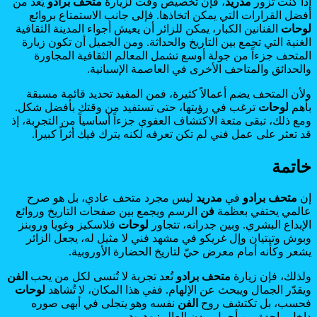
إذا كنت تزور
مدريد
، فإن تخصيص وقت لزيارة
متحف برادو
يُعد من
أفضل القرارات التي يمكن اتخاذها. فإلى جانب الاستمتاع بروائع
لوحات
الفنانين الكبار، يمكن للزائر أن يعيش أجواء المدينة الثقافية
الغنية التي تجمع بين التاريخ والحداثة. ومن الجميل أن تكون زيارة
المتحف جزءاً من جولة أوسع تشمل المعالم الثقافية المجاورة
والحدائق والمتاحف الأخرى في العاصمة الإسبانية.
ولأن المتحف يضم أعمالاً كثيرة، فمن المفيد تحديد قائمة مسبقة
بأهم
لوحات
ترغب في رؤيتها، حتى تستفيد من وقتك بأفضل شكل.
ومع ذلك، تبقى متعة الاكتشاف العفوي جزءاً أساسياً من التجربة، إذ
قد تعثر على عمل فني لم تكن تعرفه لكنه يترك فيك أثراً كبيراً.
خاتمة
إن
متحف برادو
في
مدريد
ليس مجرد متحف عادي، بل هو صرح
عالمي يحتفي بعظمة
فن
الرسم ويجمع بين صفحات التاريخ وروائع
الإبداع البشري. وبين جدرانه، تتجاور
لوحات
فلاسكيز وغويا وروبنز
وبوش وتيتيان وإل غريكو في مشهد فني لا مثيل له، يجعل الزائر
يشعر وكأنه أمام معرض حيّ لتاريخ الحضارة الأوروبية.
ولذلك، فإن زيارة
متحف برادو
تُعد تجربة لا تُنسى لكل من يحب
الفن
ويقدّر الجمال ويبحث عن الإلهام. ففي هذا المكان، لا تُشاهد
لوحات
فحسب، بل تكتشف روح
الفن
نفسه وهو يتجلى في أبهى صوره
داخل واحدة من أجمل مدن العالم:
مدريد
.