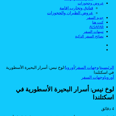
عروض وحجوزات
فنادق وتجارب إقامة
عروض الطيران والحجوزات
جديد السفر
كنت هنا
ALSAFAR
تنبيهات السفر
نصائح السفر الذكية
الوضع
بحث
المظلم
عن
الرئيسية
/
وجهات السفر
/
أوروبا
/
لوخ نيس: أسرار البحيرة الأسطورية
في اسكتلندا
أوروبا
وجهات السفر
لوخ نيس: أسرار البحيرة الأسطورية في
اسكتلندا
4 دقائق