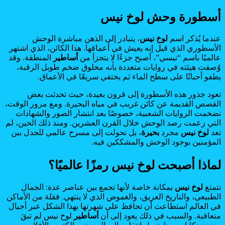
أسطورة وحش لوخ نيس
عندما يُذكر اسم
لوخ نيس
، يتبادر إلى الذهن مباشرة الوحش
الأسطوري الذي قيل إنه يعيش في أعماقها. هذا الكائن، الذي اشتهر
عالميًا باسم “نيسي”، أصبح جزءًا لا يتجزأ من
أساطير
المنطقة. وقد
وُصفت هيئته في روايات متعددة بأنه مخلوق ضخم طويل الرقبة،
يطفو أحيانًا على سطح الماء ثم يختفي سريعًا في الأعماق.
تعود جذور هذه الأسطورة إلى قرون بعيدة، حيث تحدثت بعض
القصص القديمة عن كائن غريب في مياه البحيرة. ومع مرور الوقت،
تضخمت الروايات الشعبية، خصوصًا بعد انتشار الصور والشهادات
التي زعمت رصد الوحش خلال القرن العشرين. ومنذ ذلك الحين، لم
تعد
لوخ نيس
مجرد
بحيرة
، بل تحولت إلى مسرح عالمي للجدل بين
المؤمنين بوجود الوحش والمشككين فيه.
لماذا أصبحت لوخ نيس رمزًا عالميًا؟
تتمتع
لوخ نيس
بمكانة خاصة لأنها تجمع بين عناصر عدة: الجمال
الطبيعي، والتاريخ العريق، والغموض الذي لا ينتهي. فقلة من الأماكن
في العالم استطاعت أن تحافظ على شهرتها بهذا الشكل عبر أجيال
متعاقبة. والسبب في ذلك يعود إلى أن
أساطير
لوخ نيس لم تبقَ