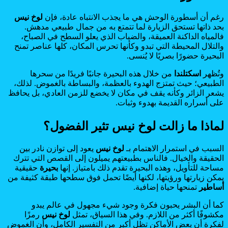
رغم أن أسطورة الوحش هي ما يجذب الانتباه عادة، فإن
لوخ نيس
بحد ذاتها تستحق الزيارة لما تتمتع به من جمال طبيعي مدهش.
فالمياه الداكنة العميقة، والضباب الذي يعلو السطح في الصباح،
والتلال المحيطة التي تبدو وكأنها تحرس المكان، كلها عناصر تمنح
البحيرة حضورًا بصريًا لا يُنسى.
وتُظهر
اسكتلندا
من خلال هذه البحيرة جانبًا فريدًا من سحرها
الطبيعي؛ حيث تمتزج الهدوء بالعظمة، والبساطة بالغموض. لذلك،
يشعر الزائر وكأنه يقف في مكان لا يخضع للزمن العادي، بل يحافظ
على أسراره القديمة بهدوء وثبات.
لماذا ما زالت لوخ نيس تثير الفضول؟
السبب في استمرار الاهتمام بـ
لوخ نيس
يعود إلى توازن نادر بين
الحقيقة والخيال. فالناس بطبيعتهم يميلون إلى القصص التي تترك
مساحة للتأويل، وهذه البحيرة تقدم ذلك بامتياز. إنها
بحيرة
حقيقية
يمكن زيارتها ورؤيتها، لكنها أيضًا تحمل فوق سطحها طبقة كثيفة من
أساطير
تمنحها حياة إضافية.
كما أن البشر يحبون فكرة وجود شيء مجهول في عالم يبدو
مكشوفًا أكثر من اللازم. وفي هذا السياق، تمثل
لوخ نيس
رمزًا
لفكرة أن بعض الأماكن تظل أكبر من التفسير الكامل، وأن الغموض