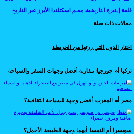
نيس:
أساطير
قلعة
قلعة إدنبرة التاريخية: معلم اسكتلندا الأبرز عبر التاريخ
اسكتلندا
إدنبرة
الغامضة
التاريخية:
مقالات ذات صلة
عند
معلم
البحيرة
اسكتلندا
الشهيرة
الأبرز
عبر
اختار الدول التي زرتها من الخريطة
التاريخ
تركيا أم جورجيا: مقارنة أفضل وجهات السفر والسياحة
مصر أم المغرب: أفضل وجهة للسياحة الثقافية؟
سويسرا أم النمسا: أيهما وجهة الطبيعة الأجمل؟