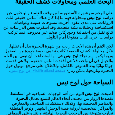
البحث العلمي ومحاولات كشف الحقيقة
على الرغم من شهرة الأسطورة، لم يتوقف العلماء والباحثون عن
دراسة
لوخ نيس
ومحاولة فهم ما إذا كان هناك أساس حقيقي لتلك
الروايات. على مدى عقود، أُجريت مسوحات صوتية وغواصات
استكشافية وتحليلات بيئية متعددة. وقد أسفرت بعض الدراسات عن
نتائج تقلل من احتمالية وجود كائن ضخم غير معروف، فيما تركت
دراسات أخرى الباب مفتوحًا أمام التأويل.
لكن الأهم أن هذه الأبحاث زادت من شهرة البحيرة بدل أن تقللها.
فكل محاولة لكشف الحقيقة كانت تضيف طبقة جديدة من الفضول.
وربما يكمن سر نجاح
لوخ نيس
في أنها استطاعت أن تبقى بين العلم
والخيال في آن واحد، فلا هي أفقدت الناس شغفهم، ولا هي قدمت
جوابًا نهائيًا يبدد الغموض بالكامل. وللاطلاع على مرجع موثوق حول
البحيرة وتاريخها، يمكن زيارة
صفحة VisitScotland عن لوخ نيس
.
السياحة حول لوخ نيس
أصبحت
لوخ نيس
اليوم من أهم الوجهات السياحية في
اسكتلندا
.
يقصدها الزوار من مختلف أنحاء العالم للتمتع بجمال
البحيرة
والمناظر المحيطة بها، وكذلك لاستكشاف المتاحف والمعارض
والمراكز المخصصة لرواية قصة الوحش الشهير. وتوفر المنطقة
تجارب متنوعة بين الرحلات البحرية الهادئة، والتنزه على الضفاف،