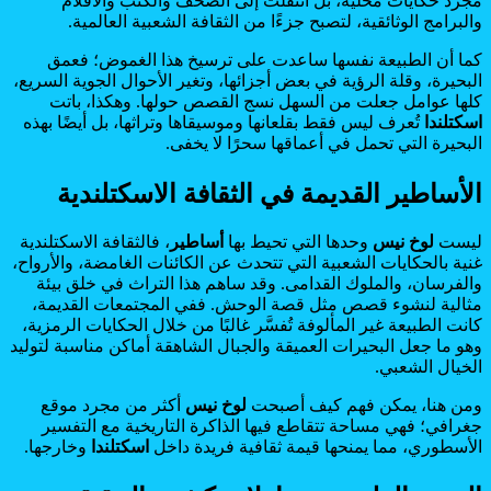
مجرد حكايات محلية، بل انتقلت إلى الصحف والكتب والأفلام
والبرامج الوثائقية، لتصبح جزءًا من الثقافة الشعبية العالمية.
كما أن الطبيعة نفسها ساعدت على ترسيخ هذا الغموض؛ فعمق
البحيرة، وقلة الرؤية في بعض أجزائها، وتغير الأحوال الجوية السريع،
كلها عوامل جعلت من السهل نسج القصص حولها. وهكذا، باتت
اسكتلندا
تُعرف ليس فقط بقلعانها وموسيقاها وتراثها، بل أيضًا بهذه
البحيرة التي تحمل في أعماقها سحرًا لا يخفى.
الأساطير القديمة في الثقافة الاسكتلندية
ليست
لوخ نيس
وحدها التي تحيط بها
أساطير
، فالثقافة الاسكتلندية
غنية بالحكايات الشعبية التي تتحدث عن الكائنات الغامضة، والأرواح،
والفرسان، والملوك القدامى. وقد ساهم هذا التراث في خلق بيئة
مثالية لنشوء قصص مثل قصة الوحش. ففي المجتمعات القديمة،
كانت الطبيعة غير المألوفة تُفسَّر غالبًا من خلال الحكايات الرمزية،
وهو ما جعل البحيرات العميقة والجبال الشاهقة أماكن مناسبة لتوليد
الخيال الشعبي.
ومن هنا، يمكن فهم كيف أصبحت
لوخ نيس
أكثر من مجرد موقع
جغرافي؛ فهي مساحة تتقاطع فيها الذاكرة التاريخية مع التفسير
الأسطوري، مما يمنحها قيمة ثقافية فريدة داخل
اسكتلندا
وخارجها.