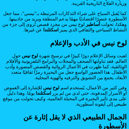
وزيارة القلاع التاريخية القريبة.
كما يُقبل السياح على شراء التذكارات المرتبطة بـ”نيسي”، مما جعل
الأسطورة عنصرًا اقتصاديًا مهمًا يدعم المنطقة ويزيد من جاذبيتها.
وهكذا، تحولت
أساطير
لوخ نيس من مجرد قصص تُروى إلى جزء من
النشاط السياحي والثقافي الذي يميز
اسكتلندا
عن غيرها.
لوخ نيس في الأدب والإعلام
لعبت وسائل الإعلام دورًا كبيرًا في ترسيخ شهرة
لوخ نيس
حول
العالم. فقد تناولتها الصحف والمجلات والبرامج التلفزيونية والأفلام
الوثائقية، كما ظهرت في الأعمال الروائية والقصص المصورة وأدب
الأطفال. هذا الحضور الواسع جعل من البحيرة رمزًا ثقافيًا متعدد
الأبعاد، يجمع بين التشويق والترفيه والهوية المحلية.
وفي كثير من الأعمال، يُستخدم اسم
لوخ نيس
للإشارة إلى الغموض
أو الأسرار المدفونة، حتى لدى من لم يزر
اسكتلندا
يومًا. وهذا دليل
على مدى تأثير البحيرة في المخيلة العالمية، وكيف تحولت من موقع
طبيعي إلى أيقونة أسطورية.
الجمال الطبيعي الذي لا يقل إثارة عن
الأسطورة