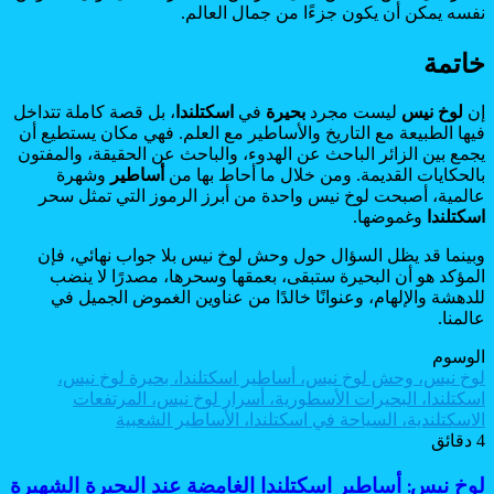
نفسه يمكن أن يكون جزءًا من جمال العالم.
خاتمة
إن
لوخ نيس
ليست مجرد
بحيرة
في
اسكتلندا
، بل قصة كاملة تتداخل
فيها الطبيعة مع التاريخ والأساطير مع العلم. فهي مكان يستطيع أن
يجمع بين الزائر الباحث عن الهدوء، والباحث عن الحقيقة، والمفتون
بالحكايات القديمة. ومن خلال ما أحاط بها من
أساطير
وشهرة
عالمية، أصبحت لوخ نيس واحدة من أبرز الرموز التي تمثل سحر
اسكتلندا
وغموضها.
وبينما قد يظل السؤال حول وحش لوخ نيس بلا جواب نهائي، فإن
المؤكد هو أن البحيرة ستبقى، بعمقها وسحرها، مصدرًا لا ينضب
للدهشة والإلهام، وعنوانًا خالدًا من عناوين الغموض الجميل في
عالمنا.
الوسوم
لوخ نيس، وحش لوخ نيس، أساطير اسكتلندا، بحيرة لوخ نيس،
اسكتلندا، البحيرات الأسطورية، أسرار لوخ نيس، المرتفعات
الاسكتلندية، السياحة في اسكتلندا، الأساطير الشعبية
4 دقائق
لوخ
لوخ نيس: أساطير اسكتلندا الغامضة عند البحيرة الشهيرة