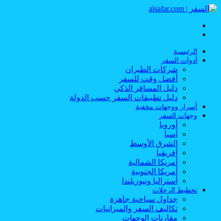
القائمة
بحث
عن
الرئيسية
أدوات السفر
شركات الطيران
أفضل وقت للسفر
دليل المسافر الذكي
دليل تطبيقات السفر حسب الدولة
أسرار ووجهات مخفية
وجهات السفر
أوروبا
آسيا
الشرق الأوسط
أفريقيا
أمريكا الشمالية
أمريكا الجنوبية
أستراليا ونيوزيلندا
تخطيط الرحلات
جداول سياحية جاهزة
تكاليف السفر والميزانيات
مقارنات الوجهات