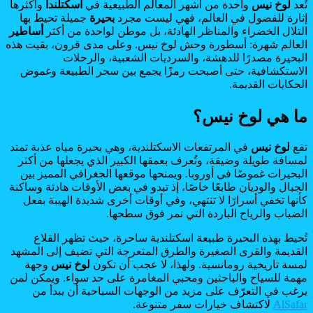
تُعد
لوخ نيس
واحدة من أشهر المعالم الطبيعية في
اسكتلندا
وأكثرها
إثارة للفضول في العالم، فهي ليست مجرد
بحيرة
جميلة تحيط بها
التلال الخضراء والمناظر الهادئة، بل موطن لواحدة من أكثر
أساطير
العالم شهرة: أسطورة وحش لوخ نيس. وعلى مدى قرون، بقيت هذه
البحيرة مصدرًا للدهشة، والسرديات الشعبية، والرحلات
الاستكشافية، حتى أصبحت رمزًا يجمع بين سحر الطبيعة وغموض
الحكايات القديمة.
ما هي لوخ نيس؟
تقع
لوخ نيس
في المرتفعات الاسكتلندية، وهي بحيرة مياه عذبة تمتد
لمسافة طويلة وضيقة، وتُعرف بعمقها الكبير الذي يجعلها من أكثر
البحيرات غموضًا في أوروبا. ويمنحها موقعها الجغرافي المميز بين
الجبال والوديان طابعًا خاصًا، إذ تبدو في بعض الأوقات هادئة وساكنة
كأنها تخفي أسرارًا لا تنتهي، وفي أوقات أخرى شديدة الهيبة بفعل
الضباب والرياح الباردة التي تمر فوق سطحها.
تُحيط بهذه البحيرة طبيعة اسكتلندية ساحرة، حيث تظهر القلاع
القديمة والقرى الصغيرة والطرق المتعرجة التي تضيف إلى المشهد
لمسة تاريخية رومانسية. ولهذا، لا عجب أن تكون
لوخ نيس
وجهة
مهمة للسياح والباحثين ومحبي المغامرة على حد سواء. ويمكن لمن
يرغب في التعرّف على مزيد من الوجهات السياحية أن يبدأ من
AlSafar
لاكتشاف خيارات سفر متنوعة.