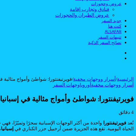
عروض وحجوزات
فنادق وتجارب إقامة
عروض الطيران والحجوزات
جديد السفر
كنت هنا
ALSAFAR
تنبيهات السفر
نصائح السفر الذكية
الوضع
بحث
المظلم
عن
الرئيسية
/
أسرار ووجهات مخفية
/
فويرتيفنتورا: شواطئ وأمواج مثالية في
أسرار ووجهات مخفية
أوروبا
وجهات السفر
فويرتيفنتورا: شواطئ وأمواج مثالية في إسبانيا
4 دقائق
Odnoklassniki
Flipboard
‫Pocket
‫X
لاين
ڤايبر
طباعة
تيلقرام
سكايب
لينكدإن
واتساب
ماسنجر
ماسنجر
فيسبوك
مشاركة
بينتيريست
تُعد
فويرتيفنتورا
واحدة من أكثر الوجهات الإسبانية سحرًا وتميّزًا، فهي 
عبر
الحياة اليومية. تقع هذه الجزيرة ضمن أرخبيل جزر الكناري في
إسبانيا
،
البريد