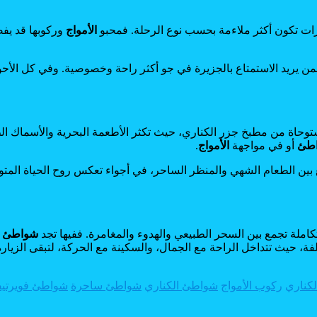
رات تكون أكثر ملاءمة بحسب نوع الرحلة. فمحبو
الأمواج
وركوبها قد يفض
من يريد الاستمتاع بالجزيرة في جو أكثر راحة وخصوصية. وفي كل الأح
 مستوحاة من مطبخ جزر الكناري، حيث تكثر الأطعمة البحرية والأسماك ا
اطئ
أو في مواجهة
الأمواج
.
ع بين الطعام الشهي والمنظر الساحر، في أجواء تعكس روح الحياة المت
املة تجمع بين السحر الطبيعي والهدوء والمغامرة. ففيها تجد
شواطئ
ل
ة، حيث تتداخل الراحة مع الجمال، والسكينة مع الحركة، لتبقى الزيارة
لكناري
ركوب الأمواج
شواطئ الكناري
شواطئ ساحرة
شواطئ فويرتيفن