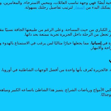
ياحية أيضًا؛ فهي وجهة تناسب العائلات، ومحبي الاسترخاء، والمغامرين
 يمكنك البدء من
السفار
لترتيب تفاصيل رحلتك بسهولة.
لكناري من حيث المساحة. وعلى الرغم من طبيعتها الجافة نسبيًا مقارنة 
تجعل من الرحلة داخل الجزيرة تجربة ممتعة بحد ذاتها.
رة في
إسبانيا
، مما يجعلها خيارًا مثاليًا لمن يرغب في الاستمتاع باله
ة والانبهار.
بة. فالجزيرة تُعرف بأنها واحدة من أفضل الوجهات الشاطئية في أوروبا، 
بي الأمواج ورياضات الشراع. يتميز هذا الشاطئ باتساعه الكبير ومياه
ذابًا.