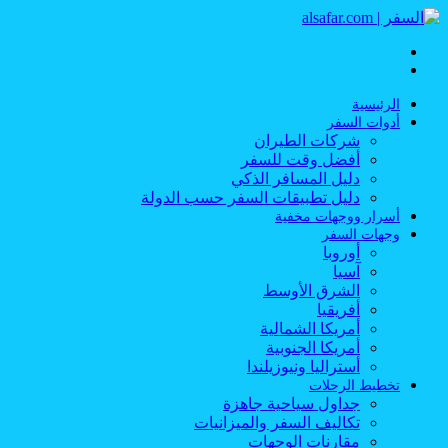
القائمة
بحث
عن
الرئيسية
أدوات السفر
شركات الطيران
أفضل وقت للسفر
دليل المسافر الذكي
دليل تطبيقات السفر حسب الدولة
أسرار ووجهات مخفية
وجهات السفر
أوروبا
آسيا
الشرق الأوسط
أفريقيا
أمريكا الشمالية
أمريكا الجنوبية
أستراليا ونيوزيلندا
تخطيط الرحلات
جداول سياحية جاهزة
تكاليف السفر والميزانيات
مقارنات الوجهات