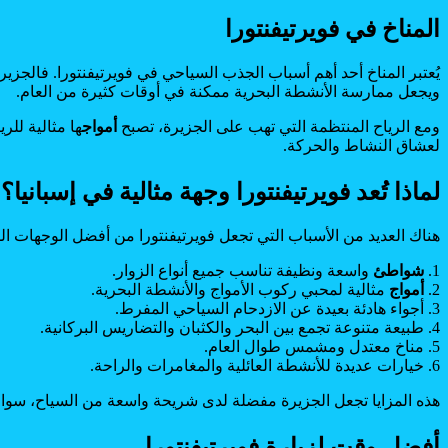
المناخ في فويرتيفنتورا
يُعتبر المناخ أحد أهم أسباب الجذب السياحي في فويرتيفنتورا. فالج
ويجعل ممارسة الأنشطة البحرية ممكنة في أوقات كثيرة من العام.
ومع الرياح المنتظمة التي تهب على الجزيرة، تصبح
أمواج
ها مثالية للر
لعشاق النشاط والحركة.
لماذا تُعد فويرتيفنتورا وجهة مثالية في إسبانيا؟
هناك العديد من الأسباب التي تجعل فويرتيفنتورا من أفضل الوجهات ا
1.
شواطئ
واسعة ونظيفة تناسب جميع أنواع الزوار.
2.
أمواج
مثالية لمحبي ركوب الأمواج والأنشطة البحرية.
3. أجواء هادئة بعيدة عن الازدحام السياحي المفرط.
4. طبيعة متنوعة تجمع بين البحر والكثبان والتضاريس البركانية.
5. مناخ معتدل ومشمس طوال العام.
6. خيارات عديدة للأنشطة العائلية والمغامرات والراحة.
هذه المزايا تجعل الجزيرة مفضلة لدى شريحة واسعة من السياح، سواء ك
أفضل وقت لزيارة فويرتيفنتورا