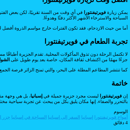
يمكن زيارة
فويرتيفنتورا
في أي وقت من السنة تقريبًا، لكن بعض الفت
السباحة والاسترخاء الأشهر الأكثر دفئًا وهدوءًا.
أما من حيث الازدحام، فقد تكون الفترات خارج مواسم الذروة أفضل ل
تجربة الطعام في فويرتيفنتورا
لا تكتمل الرحلة دون تذوق المأكولات المحلية. تقدم الجزيرة أطباقًا
جزءًا مهمًا من اكتشاف ثقافة المكان، خاصة بعد يوم طويل على
الشو
كما تنتشر المطاعم المطلة على البحر، والتي تمنح الزائر فرصة الجم
خاتمة
إن
فويرتيفنتورا
ليست مجرد جزيرة جميلة في
إسبانيا
، بل هي وجهة متك
بالتحرر والصفاء. إنها مكان يليق بكل من يبحث عن تجربة سياحية مختلف
الوسوم
أمواج فويرتيفنتورا
إسبانيا
السفر إلى إسبانيا
السياحة في إسبانيا
جزر ا
4 دقائق
Odnoklassniki
Flipboard
‫Pocket
‫X
لاين
ڤايبر
طباعة
تيلقرام
سكايب
لينكدإن
واتساب
ماسنجر
ماسنجر
فيسبوك
مشاركة
بينتيريست