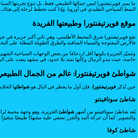
ما يميز فويرتيفنتورا ليس جمالها الطبيعي فقط، بل تنوع تجربتها الس
النمط السياحي التقليدي في أوروبا. وإذا كنت تخطط لرحلة إلى هناك،
موقع فويرتيفنتورا وطبيعتها الفريدة
تقع فويرتيفنتورا شرق المحيط الأطلسي، وهي ثاني أكبر جزيرة في جزر ا
فالأرض المفتوحة والسماء الصافية والطرق الطويلة المطلة على البحر 
وتتميّز الجزيرة بكونها أقل ازدحامًا من بعض الوجهات السياحية الشهي
خاصة، حيث تبدو الرمال وكأنها تمتد بلا حدود، في مشهد يبعث على الراح
شواطئ فويرتيفنتورا: عالم من الجمال الطبيعي
حين تُذكر
فويرتيفنتورا
، فإن أول ما يخطر في البال هو
شواطئ
ها الخلا
شاطئ سوتافينتو
يُعد شاطئ سوتافينتو من أشهر
شواطئ
الجزيرة، وهو وجهة محببة لراك
والتصوير. كما أن حركة المد والجزر تضفي عليه مشهدًا طبيعيًا متغيرًا وج
شاطئ كوفا