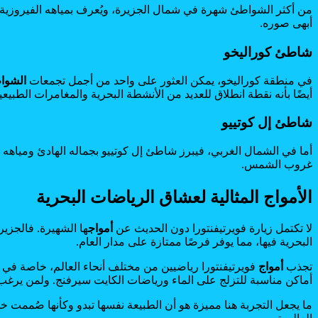
من أكثر الشواطئ شهرة في شمال الجزيرة، ويُعرف بمياهه الفيروزية و
أبهى صوره.
شاطئ كوراليخو
في منطقة كوراليخو، يمكن العثور على واحد من أجمل تجمعات
الشوا
أيضًا بأنه نقطة انطلاق للعديد من الأنشطة البحرية والمغامرات الطبيعي
شاطئ إل كوتييو
أما في الشمال الغربي، فيبرز شاطئ إل كوتييو بجماله الهادئ ومياهه 
غروب الشمس.
الأمواج المثالية لعشاق الرياضات البحرية
لا تكتمل زيارة فويرتيفنتورا دون الحديث عن
أمواج
ها الشهيرة. فالجزي
البحرية فيها، مما يوفر فرصًا ممتازة على مدار العام.
تجذب
أمواج
فويرتيفنتورا رياضيين من مختلف أنحاء العالم، خاصة في
أماكن مناسبة للتزلج على الماء ورياضات الكايت سيرفنج. ولمن يرغب
ما يجعل التجربة هنا مميزة هو أن الطبيعة نفسها تبدو وكأنها صُممت خ