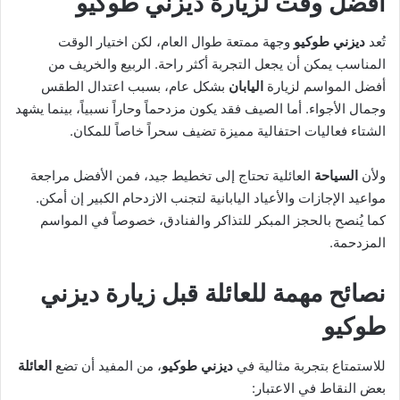
أفضل وقت لزيارة ديزني طوكيو
تُعد
ديزني طوكيو
وجهة ممتعة طوال العام، لكن اختيار الوقت
المناسب يمكن أن يجعل التجربة أكثر راحة. الربيع والخريف من
أفضل المواسم لزيارة
اليابان
بشكل عام، بسبب اعتدال الطقس
وجمال الأجواء. أما الصيف فقد يكون مزدحماً وحاراً نسبياً، بينما يشهد
الشتاء فعاليات احتفالية مميزة تضيف سحراً خاصاً للمكان.
ولأن
السياحة
العائلية تحتاج إلى تخطيط جيد، فمن الأفضل مراجعة
مواعيد الإجازات والأعياد اليابانية لتجنب الازدحام الكبير إن أمكن.
كما يُنصح بالحجز المبكر للتذاكر والفنادق، خصوصاً في المواسم
المزدحمة.
نصائح مهمة للعائلة قبل زيارة ديزني
طوكيو
للاستمتاع بتجربة مثالية في
ديزني طوكيو
، من المفيد أن تضع
العائلة
بعض النقاط في الاعتبار: