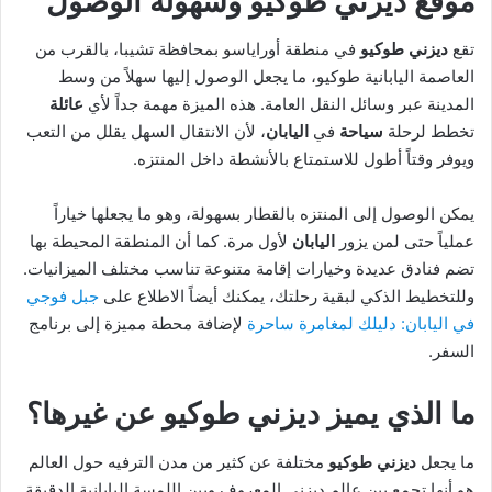
موقع ديزني طوكيو وسهولة الوصول
تقع
ديزني طوكيو
في منطقة أوراياسو بمحافظة تشيبا، بالقرب من
العاصمة اليابانية طوكيو، ما يجعل الوصول إليها سهلاً من وسط
المدينة عبر وسائل النقل العامة. هذه الميزة مهمة جداً لأي
عائلة
تخطط لرحلة
سياحة
في
اليابان
، لأن الانتقال السهل يقلل من التعب
ويوفر وقتاً أطول للاستمتاع بالأنشطة داخل المنتزه.
يمكن الوصول إلى المنتزه بالقطار بسهولة، وهو ما يجعلها خياراً
عملياً حتى لمن يزور
اليابان
لأول مرة. كما أن المنطقة المحيطة بها
تضم فنادق عديدة وخيارات إقامة متنوعة تناسب مختلف الميزانيات.
وللتخطيط الذكي لبقية رحلتك، يمكنك أيضاً الاطلاع على
جبل فوجي
في اليابان: دليلك لمغامرة ساحرة
لإضافة محطة مميزة إلى برنامج
السفر.
ما الذي يميز ديزني طوكيو عن غيرها؟
ما يجعل
ديزني طوكيو
مختلفة عن كثير من مدن الترفيه حول العالم
هو أنها تجمع بين عالم ديزني المعروف وبين اللمسة اليابانية الدقيقة