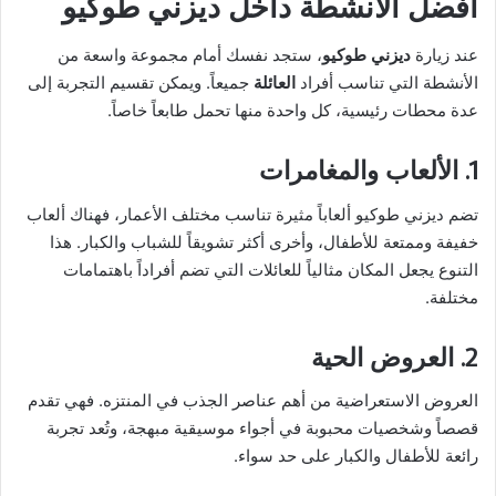
أفضل الأنشطة داخل ديزني طوكيو
عند زيارة
ديزني طوكيو
، ستجد نفسك أمام مجموعة واسعة من
الأنشطة التي تناسب أفراد
العائلة
جميعاً. ويمكن تقسيم التجربة إلى
عدة محطات رئيسية، كل واحدة منها تحمل طابعاً خاصاً.
1. الألعاب والمغامرات
تضم ديزني طوكيو ألعاباً مثيرة تناسب مختلف الأعمار، فهناك ألعاب
خفيفة وممتعة للأطفال، وأخرى أكثر تشويقاً للشباب والكبار. هذا
التنوع يجعل المكان مثالياً للعائلات التي تضم أفراداً باهتمامات
مختلفة.
2. العروض الحية
العروض الاستعراضية من أهم عناصر الجذب في المنتزه. فهي تقدم
قصصاً وشخصيات محبوبة في أجواء موسيقية مبهجة، وتُعد تجربة
رائعة للأطفال والكبار على حد سواء.