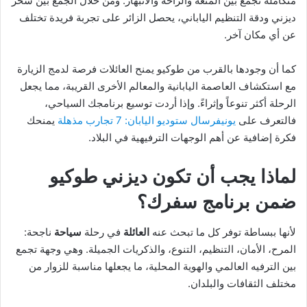
متكاملة تجمع بين المتعة والراحة والانبهار. ومن خلال الجمع بين سحر
ديزني ودقة التنظيم الياباني، يحصل الزائر على تجربة فريدة تختلف
عن أي مكان آخر.
كما أن وجودها بالقرب من طوكيو يمنح العائلات فرصة لدمج الزيارة
مع استكشاف العاصمة اليابانية والمعالم الأخرى القريبة، مما يجعل
الرحلة أكثر تنوعاً وإثراءً. وإذا أردت توسيع برنامجك السياحي،
فالتعرف على
يونيفرسال ستوديو اليابان: 7 تجارب مذهلة
يمنحك
فكرة إضافية عن أهم الوجهات الترفيهية في البلاد.
لماذا يجب أن تكون ديزني طوكيو
ضمن برنامج سفرك؟
لأنها ببساطة توفر كل ما تبحث عنه
العائلة
في رحلة
سياحة
ناجحة:
المرح، الأمان، التنظيم، التنوع، والذكريات الجميلة. وهي وجهة تجمع
بين الترفيه العالمي والهوية المحلية، ما يجعلها مناسبة للزوار من
مختلف الثقافات والبلدان.