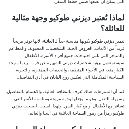
التي يمكن أن تضعها ضمن خطط السفر.
لماذا تُعتبر ديزني طوكيو وجهة مثالية
للعائلة؟
تتميز
ديزني طوكيو
بكونها مناسبة جداً لـ
العائلة
، لأنها توفر مزيجاً
فريداً من الألعاب، العروض الحية، الشخصيات المحبوبة، والمطاعم
والمتاجر التي تلبي احتياجات جميع أفراد الأسرة. الأطفال
سيستمتعون برؤية شخصيات ديزني الشهيرة عن قرب، بينما سيجد
الكبار متعة في الأجواء المنظمة، والخدمات الممتازة، والتجربة
السياحية المتكاملة التي تعكس روح
اليابان
في أدق التفاصيل.
كما أن المنتزهات هناك تُعرف بالنظافة العالية، والاهتمام بالتفاصيل،
وسهولة التنقل، وهو ما يجعلها وجهة مريحة ومناسبة للأسر التي
تسافر مع الأطفال أو مع كبار السن. ولهذا السبب، أصبحت ديزني
طوكيو رمزاً من رموز
السياحة
العائلية في آسيا والعالم.