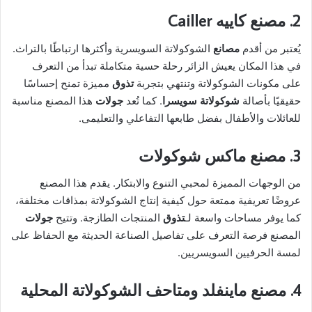
2. مصنع كاييه Cailler
يُعتبر من أقدم
مصانع
الشوكولاتة السويسرية وأكثرها ارتباطًا بالتراث.
في هذا المكان يعيش الزائر رحلة حسية متكاملة تبدأ من التعرف
على مكونات الشوكولاتة وتنتهي بتجربة
تذوق
مميزة تمنح إحساسًا
حقيقيًا بأصالة
شوكولاتة سويسرا
. كما تُعد
جولات
هذا المصنع مناسبة
للعائلات والأطفال بفضل طابعها التفاعلي والتعليمى.
3. مصنع ماكس شوكولات
من الوجهات المميزة لمحبي التنوع والابتكار. يقدم هذا المصنع
عروضًا تعريفية ممتعة حول كيفية إنتاج الشوكولاتة بمذاقات مختلفة،
كما يوفر مساحات واسعة لـ
تذوق
المنتجات الطازجة. وتتيح
جولات
المصنع فرصة التعرف على تفاصيل الصناعة الحديثة مع الحفاظ على
لمسة الحرفيين السويسريين.
4. مصنع ماينفلد ومتاحف الشوكولاتة المحلية