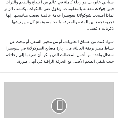
سياحي عابر، بل هو رحلة كاملة في عالم من الإبداع والطعم والتراث.
فبين
جولات
مفعمة بالمعلومات، و
تذوق
غني بالنكهات، يكتشف الزائر
لماذا أصبحت
شوكولاتة سويسرا
علامة عالمية يصعب منافستها. إنها
تجربة تجمع بين المتعة والمعرفة والفخامة، وتمنح كل من يعيشها
ذكريات لا تُنسى.
سواء كنت من عشاق الحلويات، أو من محبي السفر، أو تبحث عن
نشاط مميز برفقة العائلة، فإن زيارة
مصانع
الشوكولاتة في سويسرا
ستظل واحدة من أجمل المحطات التي يمكن أن تضيفها إلى رحلتك،
حيث يلتقي الطعم الأصيل مع الحرفة الراقية في أبهى صورة.
سويسرا
الصغيرة
في
إنترلاكن:
رحلة
ساحرة
بين