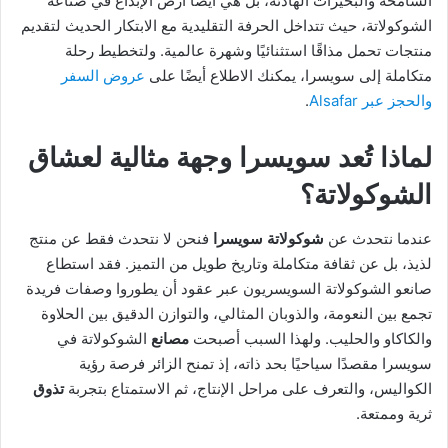
الشامخة والبحيرات الهادئة، بل هي أيضًا أرض الإبداع في صناعة
الشوكولاتة، حيث تتداخل الحرفة التقليدية مع الابتكار الحديث لتقديم
منتجات تحمل مذاقًا استثنائيًا وشهرة عالمية. ولتخطيط رحلة
متكاملة إلى سويسرا، يمكنك الاطلاع أيضًا على
عروض السفر
والحجز عبر Alsafar
.
لماذا تُعد سويسرا وجهة مثالية لعشاق
الشوكولاتة؟
عندما نتحدث عن
شوكولاتة سويسرا
فنحن لا نتحدث فقط عن منتج
لذيذ، بل عن ثقافة متكاملة وتاريخ طويل من التميز. فقد استطاع
صانعو الشوكولاتة السويسريون عبر عقود أن يطوروا وصفات فريدة
تجمع بين النعومة، والذوبان المثالي، والتوازن الدقيق بين الحلاوة
والكاكاو والحليب. ولهذا السبب أصبحت
مصانع
الشوكولاتة في
سويسرا مقصدًا سياحيًا بحد ذاته، إذ تمنح الزائر فرصة رؤية
الكواليس، والتعرف على مراحل الإنتاج، ثم الاستمتاع بتجربة
تذوق
ثرية وممتعة.