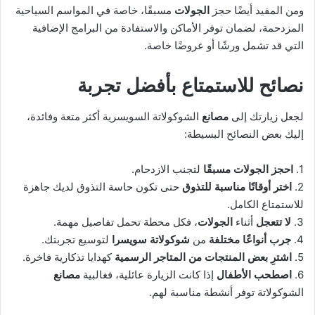
ومن المفيد أيضًا حجز
الجولات
مسبقًا، خاصة في المواسم السياحية
المزدحمة، لضمان توفر الأماكن والاستفادة من البرامج الإضافية
التي قد تشمل ورشًا أو عروضًا خاصة.
نصائح للاستمتاع بأفضل تجربة
لجعل زيارتك إلى
مصانع
الشوكولاتة السويسرية أكثر متعة وفائدة،
إليك بعض النصائح البسيطة:
1.
احجز الجولات مسبقًا
لتجنب الازدحام.
2.
اختر أوقاتًا مناسبة للتذوق
حتى تكون حاسة التذوق لديك جاهزة
للاستمتاع الكامل.
3.
لا تتعجل
أثناء
الجولات
، فكل محطة تحمل تفاصيل مهمة.
4.
جرب أنواعًا مختلفة
من
شوكولاتة سويسرا
لتوسيع تجربتك.
5.
اشترِ بعض المنتجات من المتاجر الرسمية
كهدايا تذكارية فاخرة.
6.
اصطحب الأطفال
إذا كانت الزيارة عائلية، فغالبية
مصانع
الشوكولاتة توفر أنشطة مناسبة لهم.