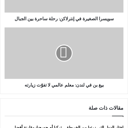
الجبال
سويسرا الصغيرة في إنترلاكن: رحلة ساحرة بين الجبال
بيغ
بن
في
لندن:
معلم
عالمي
لا
تفوّت
زيارته
بيغ بن في لندن: معلم عالمي لا تفوّت زيارته
مقالات ذات صلة
اختار الدول التي زرتها من الخريطة
تركيا أم جورجيا: مقارنة أفضل