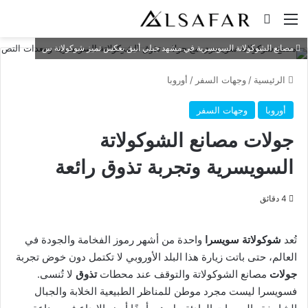
القائمة
بحث عن
مصانع الشوكولاتة السويسرية في مشهد جبلي أنيق يعكس تميز شوكولاتة س
الرئيسية
/
وجهات السفر
/
أوروبا
أوروبا
وجهات السفر
جولات مصانع الشوكولاتة
السويسرية وتجربة تذوق رائعة
4 دقائق
تُعد
شوكولاتة سويسرا
واحدة من أشهر رموز الفخامة والجودة في
العالم، حتى باتت زيارة هذا البلد الأوروبي لا تكتمل دون خوض تجربة
جولات
مصانع الشوكولاتة والتوقف عند محطات
تذوق
لا تُنسى.
فسويسرا ليست مجرد موطن للمناظر الطبيعية الخلابة والجبال