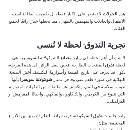
هذه
الجولات
لا تقتصر على الكبار فقط، بل صُممت أيضًا لتناسب
الأطفال والعائلات والمهتمين بالطهي، مما يجعلها خيارًا رائعًا لجميع
الفئات.
تجربة التذوق: لحظة لا تُنسى
لا شك أن أهم لحظة في زيارة
مصانع
الشوكولاتة السويسرية هي
لحظة
تذوق
المنتجات الطازجة. فحين يصل الزائر إلى هذه المرحلة،
يكون قد تعرف على تاريخ الصنعة وأسرارها، ليكتشف أخيرًا النتيجة
النهائية في صورة طعم غني وفاخر. تمتاز
شوكولاتة سويسرا
بأنها
تذوب بسلاسة في الفم، وتكشف عن طبقات من النكهات المتوازنة
التي تتنوع بين الكريمي، والكاكاوي، والفاكهي، وأحيانًا المقرمش أو
الكراميلي.
وتُعد جلسات
تذوق
الشوكولاتة فرصة رائعة لتعلم التمييز بين الأنواع
المختلفة، مثل: