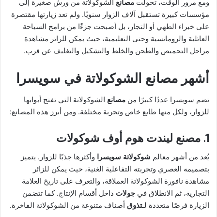
ومع مرور الوقت، تحولت
مصانع
الشوكولاتة من ورش صغيرة إلى
مؤسسات كبيرة تستقبل آلاف الزوار سنويًا. ولم تعد زيارتها مقتصرة
على خبراء الطهي أو التجار، بل أصبحت جزءًا من برامج السياحة
العائلية والرومانسية وحتى التعليمية، حيث يمكن للزائر مشاهدة
مراحل التحميص والطحن والخلط والتشكيل والتغليف عن قرب.
أشهر مصانع الشوكولاتة في سويسرا
تضم سويسرا عددًا كبيرًا من
مصانع
الشوكولاتة التي تفتح أبوابها
للزوار، ولكل منها طابع خاص وتجربة مختلفة. ومن أبرز هذه المصانع:
1. مصنع ليندت هوم أوف شوكولات
يُعد من أشهر معالم
شوكولاتة سويسرا
وأكثرها جذبًا للزوار. يتميز
بتصميمه العصري وتجربته التفاعلية الغنية، حيث يمكن للزائر
مشاهدة نافورة الشوكولاتة العملاقة، والتعرف على تاريخ العلامة
التجارية، ثم الانطلاق في
جولات
داخل أقسام الإنتاج. كما تتضمن
الزيارة فرصًا متعددة لـ
تذوق
أصناف متنوعة من الشوكولاتة الفاخرة.