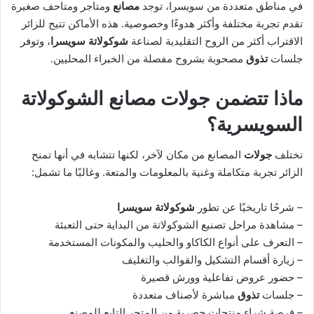
في مناطق متعددة من سويسرا، توجد
مصانع
ومتاجر ومتاحف صغيرة
تقدم تجربة مختلفة وأكثر هدوءًا وخصوصية. هذه الأماكن تتيح للزائر
الاقتراب أكثر من الروح التقليدية لصناعة
شوكولاتة سويسرا
، وتوفر
جلسات
تذوق
مصحوبة بشروح مفصلة من الخبراء المحليين.
ماذا تتضمن جولات مصانع الشوكولاتة
السويسرية؟
تختلف
جولات
المصانع من مكان لآخر، لكنها تتشابه في أنها تمنح
الزائر تجربة متكاملة وغنية بالمعلومات والمتعة. وغالبًا ما تشمل:
– شرحًا تاريخيًا عن تطور
شوكولاتة سويسرا
– مشاهدة مراحل تصنيع الشوكولاتة من البداية حتى التعبئة
– التعرف على أنواع الكاكاو والحليب والمكونات المستخدمة
– زيارة أقسام التشكيل والقوالب والتغليف
– حضور عروض تفاعلية وورش قصيرة
– جلسات
تذوق
مباشرة لأصناف متعددة
– فرصة شراء منتجات حصرية من المتجر التابع للمصنع