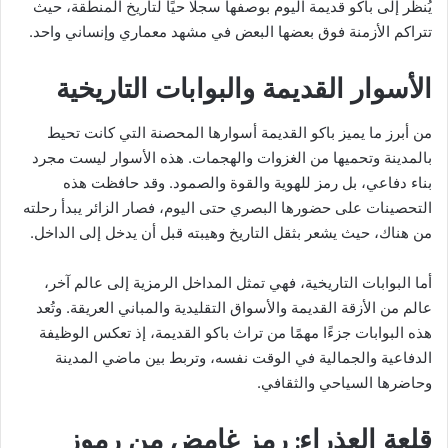
يُنظر إلى باكو قديمة اليوم بوصفها سجلًا حيًا لتاريخ المنطقة، حيث
تتراكم الأزمنة فوق بعضها البعض في مشهد معماري وإنساني واحد.
الأسوار القديمة والبوابات التاريخية
من أبرز ما يميز باكو القديمة أسوارها المحصنة التي كانت تحيط
بالمدينة وتحميها من الغزوات والهجمات. هذه الأسوار ليست مجرد
بناء دفاعي، بل رمز للهوية والقوة والصمود. وقد حافظت هذه
التحصينات على حضورها البصري حتى اليوم، فصار الزائر يبدأ رحلته
من هناك، حيث يشعر بثقل التاريخ وهيبته قبل أن يدخل إلى الداخل.
أما البوابات التاريخية، فهي تمثل المداخل الرمزية إلى عالم آخر،
عالم من الأزقة القديمة والأسواق التقليدية والمباني العريقة. وتُعد
هذه البوابات جزءًا مهمًا من تراث باكو القديمة، إذ تعكس الوظيفة
الدفاعية والجمالية في الوقت نفسه، وتربط بين ماضي المدينة
وحاضرها السياحي والثقافي.
قلعة العذراء: رمز غامض من رموز