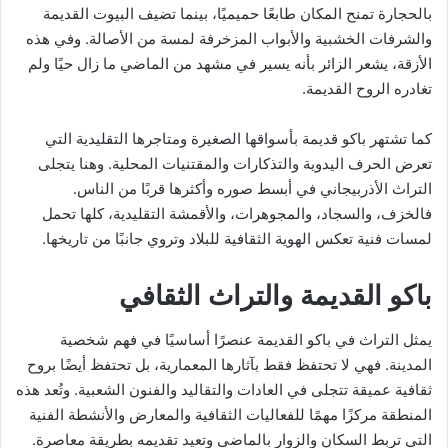
بالحجارة تمنح المكان طابعًا حميميًا، بينما تضيف البيوت القديمة
والشرفات الخشبية والأبواب المزخرفة لمسة من الأصالة. وفي هذه
الأزقة، يشعر الزائر بأنه يسير في مشهد من الماضي ما زال حيًا ولم
تغادره الروح القديمة.
كما تشتهر باكو قديمة بأسواقها الصغيرة ومتاجرها التقليدية التي
تعرض الحرف اليدوية والتذكارات والمقتنيات المحلية. وهنا يتجلى
التراث الأذربيجاني في أبسط صوره وأكثرها قربًا من الناس.
فالخزف، والسجاد، والمجوهرات، والأقمشة التقليدية، كلها تحمل
لمسات فنية تعكس الهوية الثقافية للبلاد وتروي جانبًا من تاريخها.
باكو القديمة والتراث الثقافي
يمثل التراث في باكو القديمة عنصرًا أساسيًا في فهم شخصية
المدينة. فهي لا تحتفظ فقط بآثارها المعمارية، بل تحتفظ أيضًا بروح
ثقافية عميقة تتجلى في العادات والتقاليد والفنون الشعبية. وتُعد هذه
المنطقة مركزًا مهمًا للفعاليات الثقافية والمعارض والأنشطة الفنية
التي تربط السكان والزوار بالماضي وتعيد تقديمه بطريقة معاصرة.