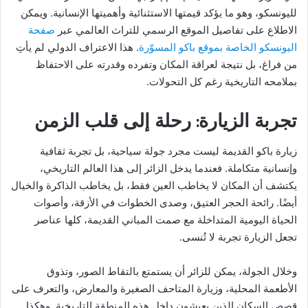
لليونسكو، وهو ما يؤكد قيمتها الاستثنائية وأهميتها الإنسانية. ويمكن
الاطلاع على تفاصيل الموقع الرسمي للتراث العالمي عبر
صفحة
اليونسكو الخاصة بموقع باكو المسوّرة
. هذا الاعتراف الدولي لم يأتِ
من فراغ، بل نتيجة لعراقة المكان وتفرده وقدرته على الاحتفاظ
بملامحه التاريخية رغم كل التحولات.
تجربة الزيارة: رحلة إلى قلب الزمن
زيارة باكو القديمة ليست مجرد جولة سياحية، بل تجربة ثقافية
وإنسانية متكاملة. فعندما يدخل الزائر إلى هذا العالم التاريخي،
يكتشف أن المكان لا يخاطب العين فقط، بل يخاطب الذاكرة والخيال
أيضًا. رائحة الحجر العتيق، وصدى الخطوات في الأزقة، وأصوات
الحياة اليومية المتداخلة مع صمت المباني القديمة، كلها عناصر
تجعل الزيارة تجربة لا تُنسى.
وخلال الجولة، يمكن للزائر أن يستمتع بالتقاط الصور، وتذوق
الأطعمة المحلية، وزيارة المتاحف الصغيرة والمعارض، والتعرف على
قصص السكان الذين يعيشون داخل هذه المنطقة التاريخية. وهكذا