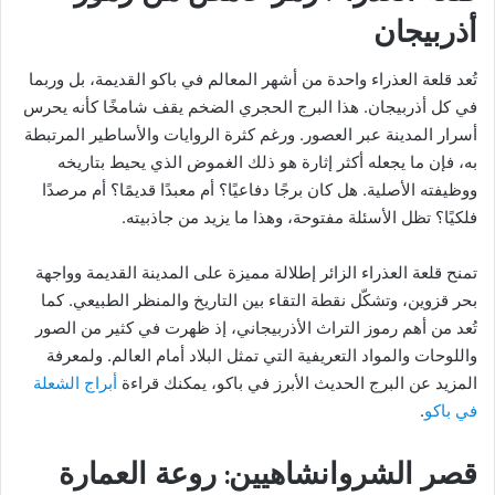
أذربيجان
تُعد قلعة العذراء واحدة من أشهر المعالم في باكو القديمة، بل وربما
في كل أذربيجان. هذا البرج الحجري الضخم يقف شامخًا كأنه يحرس
أسرار المدينة عبر العصور. ورغم كثرة الروايات والأساطير المرتبطة
به، فإن ما يجعله أكثر إثارة هو ذلك الغموض الذي يحيط بتاريخه
ووظيفته الأصلية. هل كان برجًا دفاعيًا؟ أم معبدًا قديمًا؟ أم مرصدًا
فلكيًا؟ تظل الأسئلة مفتوحة، وهذا ما يزيد من جاذبيته.
تمنح قلعة العذراء الزائر إطلالة مميزة على المدينة القديمة وواجهة
بحر قزوين، وتشكّل نقطة التقاء بين التاريخ والمنظر الطبيعي. كما
تُعد من أهم رموز التراث الأذربيجاني، إذ ظهرت في كثير من الصور
واللوحات والمواد التعريفية التي تمثل البلاد أمام العالم. ولمعرفة
المزيد عن البرج الحديث الأبرز في باكو، يمكنك قراءة
أبراج الشعلة
في باكو
.
قصر الشروانشاهيين: روعة العمارة