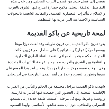
يفضي إلى فصل جديد من فصول التراث المحلي. ومن خلال هذه
التفاصيل الدقيقة، تتجلى ملامح حضارة امتزج فيها الشرق بالغرب،
والإسلام بالتأثيرات المعمارية القديمة، والتقاليد الشعبية بالتحولات
السياسية والاجتماعية التي مرت بها المنطقة.
لمحة تاريخية عن باكو القديمة
يعود تاريخ باكو القديمة إلى قرون طويلة، وقد لعبت دورًا مهمًا
بوصفها مركزًا تجاريًا واستراتيجيًا على ساحل بحر قزوين. كانت
المدينة، بحكم موقعها الجغرافي، نقطة التقاء للطرق التجارية
والثقافية بين الشرق والغرب، مما جعلها عرضة للتأثيرات المتعددة
وفي الوقت نفسه مركزًا حضاريًا مزدهرًا. وقد ساعد هذا الموقع على
نموها وتطورها لتصبح واحدة من أهم المدن التاريخية في أذربيجان.
شهدت باكو القديمة مراحل مختلفة من الحكم والتأثير، من الفترات
الإقليمية المحلية إلى العصور التي خضعت فيها لتأثيرات فارسية
وروسية وغيرها. ومع كل مرحلة، أضيفت طبقة جديدة إلى نسيجها
العمراني والثقافي، دون أن تفقد طابعها الأساسي. ولهذا السبب،