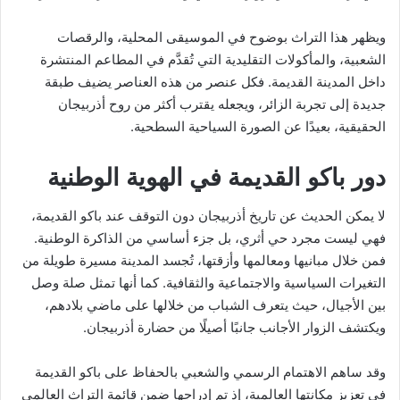
ويظهر هذا التراث بوضوح في الموسيقى المحلية، والرقصات
الشعبية، والمأكولات التقليدية التي تُقدَّم في المطاعم المنتشرة
داخل المدينة القديمة. فكل عنصر من هذه العناصر يضيف طبقة
جديدة إلى تجربة الزائر، ويجعله يقترب أكثر من روح أذربيجان
الحقيقية، بعيدًا عن الصورة السياحية السطحية.
دور باكو القديمة في الهوية الوطنية
لا يمكن الحديث عن تاريخ أذربيجان دون التوقف عند باكو القديمة،
فهي ليست مجرد حي أثري، بل جزء أساسي من الذاكرة الوطنية.
فمن خلال مبانيها ومعالمها وأزقتها، تُجسد المدينة مسيرة طويلة من
التغيرات السياسية والاجتماعية والثقافية. كما أنها تمثل صلة وصل
بين الأجيال، حيث يتعرف الشباب من خلالها على ماضي بلادهم،
ويكتشف الزوار الأجانب جانبًا أصيلًا من حضارة أذربيجان.
وقد ساهم الاهتمام الرسمي والشعبي بالحفاظ على باكو القديمة
في تعزيز مكانتها العالمية، إذ تم إدراجها ضمن قائمة التراث العالمي