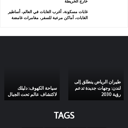
خارج الخريطة
غابات مسكونة، أغرب الغابات في العالم، أساطير
الغابات، أماكن مرعبة للسفر، مغامرات غامضة
طيران
سياحة
الرياض
الكهوف:
ينطلق
دليلك
إلى
لاكتشاف
لندن:
عالم
طيران الرياض ينطلق إلى
وجهات
تحت
جديدة
لندن: وجهات جديدة تدعم
الجبال
سياحة الكهوف: دليلك
تدعم
رؤية 2030
لاكتشاف عالم تحت الجبال
رؤية
2030
TAGS