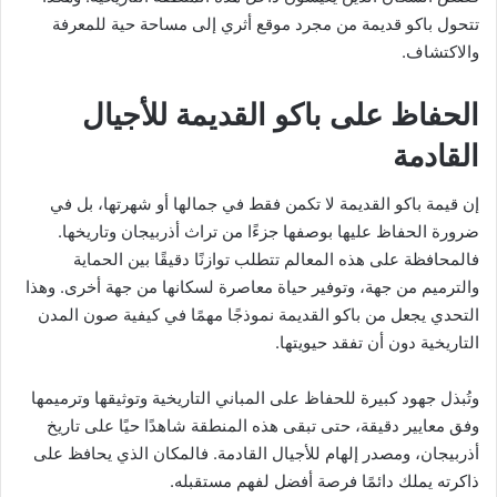
تتحول باكو قديمة من مجرد موقع أثري إلى مساحة حية للمعرفة
والاكتشاف.
الحفاظ على باكو القديمة للأجيال
القادمة
إن قيمة باكو القديمة لا تكمن فقط في جمالها أو شهرتها، بل في
ضرورة الحفاظ عليها بوصفها جزءًا من تراث أذربيجان وتاريخها.
فالمحافظة على هذه المعالم تتطلب توازنًا دقيقًا بين الحماية
والترميم من جهة، وتوفير حياة معاصرة لسكانها من جهة أخرى. وهذا
التحدي يجعل من باكو القديمة نموذجًا مهمًا في كيفية صون المدن
التاريخية دون أن تفقد حيويتها.
وتُبذل جهود كبيرة للحفاظ على المباني التاريخية وتوثيقها وترميمها
وفق معايير دقيقة، حتى تبقى هذه المنطقة شاهدًا حيًا على تاريخ
أذربيجان، ومصدر إلهام للأجيال القادمة. فالمكان الذي يحافظ على
ذاكرته يملك دائمًا فرصة أفضل لفهم مستقبله.