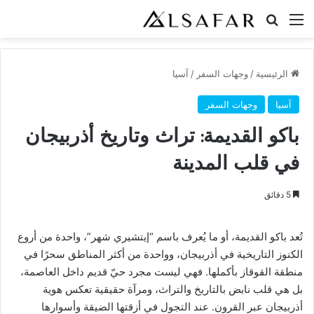
القائمة
بحث عن
الرئيسية
/
وجهات السفر
/
آسيا
آسيا
وجهات السفر
باكو القديمة: تراث وتاريخ أذربيجان
في قلب المدينة
5 دقائق
تُعد باكو القديمة، أو ما يُعرف باسم “إيتشيري شهر”، واحدة من أروع
الكنوز التاريخية في أذربيجان، وواحدة من أكثر المناطق سحرًا في
منطقة القوقاز بأكملها. فهي ليست مجرد حيّ قديم داخل العاصمة،
بل هي قلب نابض بالتاريخ والتراث، ومرآة حقيقية تعكس هوية
أذربيجان عبر القرون. عند التجول في أزقتها الضيقة وأسوارها