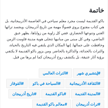
خاتمة
باكو القديمة ليست مجرد معلم سياحي في العاصمة الأذربيجانية، بل
هي كتاب مفتوح يروي فصولًا مهمة من تاريخ أذربيجان، ويجسد تراثها
الغني وتنوعها الحضاري. ففي كل زاوية من زواياها، يظهر عبق
الماضي، وفي كل مبنى من مبانيها تتجلى هوية مدينة قاومت الزمن
وحافظت على جمالها. إنها المكان الذي يلتقي فيه التاريخ بالحياة،
والتراث بالحداثة، والذاكرة بالحاضر. ومن يزور باكو القديمة لا يكتفي
برؤية آثار عتيقة، بل يكتشف روح أذربيجان كما لم يرها من قبل.
إيتشيري شهر
التراث العالمي
الثقافة الأذربيجانية
السياحة في باكو
القوقاز
المدينة القديمة
باكو القديمة
تاريخ أذربيجان
تراث أذربيجان
معالم باكو القديمة