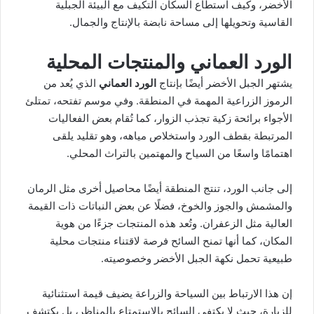
الأخضر، وكيف استطاع السكان التكيف مع البيئة الجبلية
القاسية وتحويلها إلى مساحة نابضة بالإنتاج والجمال.
الورد العماني والمنتجات المحلية
يشتهر الجبل الأخضر أيضًا بإنتاج
الورد العماني
الذي يُعد من
الرموز الزراعية المهمة في المنطقة. وفي موسم تفتحه، تمتلئ
الأجواء برائحة زكية تجذب الزوار، كما تُقام بعض الفعاليات
المرتبطة بقطف الورد واستخلاص مياهه، وهو تقليد يلقى
اهتمامًا واسعًا من السياح والمهتمين بالتراث المحلي.
إلى جانب الورد، تنتج المنطقة أيضًا محاصيل أخرى مثل الرمان
والمشمش والجوز والخوخ، فضلًا عن بعض النباتات ذات القيمة
العالية مثل الزعفران. وتُعد هذه المنتجات جزءًا من هوية
المكان، كما أنها تمنح السائح فرصة لاقتناء منتجات محلية
طبيعية تحمل نكهة الجبل الأخضر وخصوصيته.
إن هذا الارتباط بين السياحة والزراعة يضيف قيمة استثنائية
للزيارة، حيث لا يكتفي السائح بالاستمتاع بالمناظر، بل يكتشف