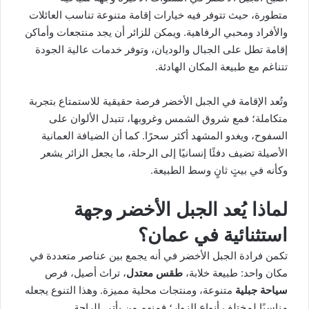
متطورة، حيث تتوفر فيه خيارات إقامة متنوعة تناسب العائلات
والأفراد ومحبي الرفاهية. ويمكن للزائر أن يجد منتجعات وأماكن
إقامة تطل على الجبال والوديان، وتوفر خدمات عالية الجودة
تتناغم مع طبيعة المكان الهادئة.
وتُعد الإقامة في الجبل الأخضر فرصة حقيقية للاستمتاع بتجربة
متكاملة؛ فمع شروق الشمس وغروبها، تتبدل الألوان على
السفوح، ويغدو المشهد أكثر سحرًا. كما أن الضيافة العمانية
الأصيلة تضيف دفئًا إنسانيًا إلى الرحلة، ما يجعل الزائر يشعر
وكأنه في بيتٍ ثانٍ وسط الطبيعة.
لماذا يُعد الجبل الأخضر وجهة
استثنائية في عمان؟
تكمن فرادة الجبل الأخضر في أنه يجمع بين عناصر متعددة في
مكان واحد: طبيعة خلابة،
طقس معتدل
، تراث أصيل، فرص
سياحة جبلية
متنوعة، ومنتجات محلية مميزة. وهذا التنوع يجعله
مناسبًا لمختلف أنواع الزوار؛ فمنهم من يأتي للراحة