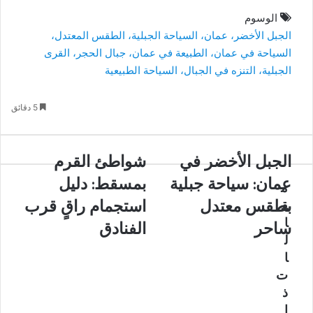
الوسوم
الجبل الأخضر، عمان، السياحة الجبلية، الطقس المعتدل،
السياحة في عمان، الطبيعة في عمان، جبال الحجر، القرى
الجبلية، التنزه في الجبال، السياحة الطبيعية
5 دقائق
الجبل
الجبل الأخضر في
شواطئ
شواطئ القرم
الأخضر
القرم
عمان: سياحة جبلية
بمسقط: دليل
م
في
بمسقط:
عمان:
دليل
بطقس معتدل
استجمام راقٍ قرب
ق
سياحة
استجمام
ا
ساحر
الفنادق
جبلية
راقٍ
ل
بطقس
قرب
ا
معتدل
الفنادق
ت
ساحر
ذ
ا