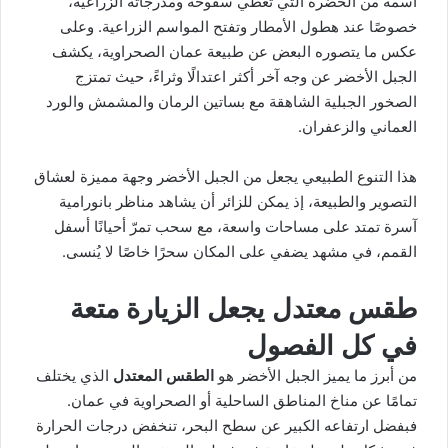
اسمه من الخضرة التي تغطي سفوحه ومدرجاته الزراعية،
خصوصًا عند هطول الأمطار وتفتح المواسم الزراعية. وعلى
عكس ما يتصوره البعض عن طبيعة عمان الصحراوية، يكشف
الجبل الأخضر عن وجه آخر أكثر اعتدالًا وثراءً، حيث تمتزج
الصخور الجبلية الشاهقة مع بساتين الرمان والمشمش والورد
العماني والزعفران.
هذا التنوع الطبيعي يجعل من الجبل الأخضر وجهة مميزة لعشاق
التصوير والطبيعة، إذ يمكن للزائر أن يشاهد مناظر بانورامية
آسرة تمتد على مساحات واسعة، مع سحب تمرّ أحيانًا أسفل
القمم، في مشهد يضفي على المكان سحرًا خاصًا لا يُنسى.
طقس معتدل يجعل الزيارة متعة
في كل الفصول
من أبرز ما يميز الجبل الأخضر هو
الطقس المعتدل
الذي يختلف
تمامًا عن مناخ المناطق الساحلية أو الصحراوية في عمان.
فبفضل ارتفاعه الكبير عن سطح البحر، تنخفض درجات الحرارة