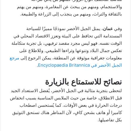
والاستجمام، ومنهم من يبحث عن المغامرة، ومنهم من يهتم
بالثقافة والتراث، ومنهم من ينجذب إلى الزراعة والطبيعة.
وفي
عمان
، يمثل الجبل الأخضر نموذجًا مميزًا للسياحة
المستدامة التي تحافظ على البيئة وتعزز الاقتصاد المحلي في
الوقت نفسه. فهو ليس مجرد مقصد ترفيهي، بل تجربة متكاملة
تعكس جمال البلاد وتنوعها وثراءها الطبيعي. وللاطلاع على
معلومات جغرافية موثوقة عن المنطقة، يمكن الرجوع إلى
مرجع
الجبل الأخضر في Encyclopaedia Britannica
.
نصائح للاستمتاع بالزيارة
لتحظى بتجربة مثالية في الجبل الأخضر، يُفضل الاستعداد الجيد
قبل الانطلاق، خاصة من حيث الملابس المناسبة بسبب انخفاض
درجات الحرارة في بعض الأوقات. كما يُستحسن اصطحاب
كاميرا أو هاتف بشحن كافٍ، لأن المناظر هناك تستحق التوثيق
بكل تفاصيلها.