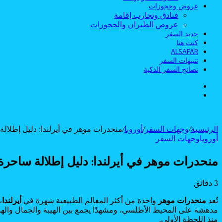
عروض وحجوزات
فنادق وتجارب إقامة
عروض الطيران والحجوزات
جديد السفر
كنت هنا
ALSAFAR
تنبيهات السفر
نصائح السفر الذكية
الوضع
بحث
المظلم
عن
الرئيسية
/
وجهات السفر
/
أوروبا
/
منحدرات موهر في أيرلندا: دليل إطلالة
أوروبا
وجهات السفر
منحدرات موهر في أيرلندا: دليل إطلالة ساحرة
3 دقائق
Odnoklassniki
Flipboard
‫Pocket
‫X
لاين
ڤايبر
طباعة
تيلقرام
سكايب
لينكدإن
واتساب
ماسنجر
ماسنجر
فيسبوك
مشاركة
بينتيريست
تُعد
منحدرات موهر
واحدة من أكثر المعالم الطبيعية شهرة في
أيرلندا
،
عبر
مدهشة على المحيط الأطلسي، ومشهدًا يجمع بين الهيبة والجمال والهد
البريد
منذ اللحظة الأولى.