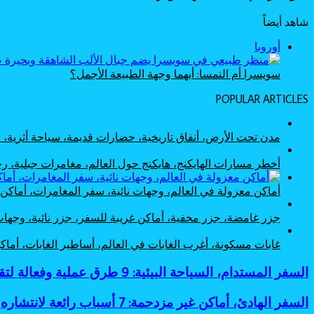
شاهد أيضاً
إغلاق
أوروبا
سويسرا أم النمسا: أيهما وجهة الطبيعة الأجمل؟
POPULAR ARTICLES
مدن تحت الأرض، أنفاق تاريخية، حضارات قديمة، سياحة أثرية
أخطر مسارات الهايكنج، هايكنج حول العالم، مغامرات جبلية،
أماكن معزولة في العالم، وجهات نائية، سفر المغامرات، أماك
جزر غامضة، جزر مخفية، أماكن غريبة للسفر، جزر نائية، وجها
غابات مسكونة، أغرب الغابات في العالم، أساطير الغابات، أم
السفر
السفر المستدام، السياحة البيئية: 9 طرق عملية وفعالة لتقليل البصمة الكربونية
المستدام،
السياحة
السفر
السفر الهادئ، أماكن غير مزدحمة: 7 أسباب رائعة لانتشاره
البيئية:
الهادئ،