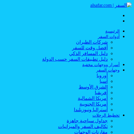
القائمة
بحث
عن
الرئيسية
أدوات السفر
شركات الطيران
أفضل وقت للسفر
دليل المسافر الذكي
دليل تطبيقات السفر حسب الدولة
أسرار ووجهات مخفية
وجهات السفر
أوروبا
آسيا
الشرق الأوسط
أفريقيا
أمريكا الشمالية
أمريكا الجنوبية
أستراليا ونيوزيلندا
تخطيط الرحلات
جداول سياحية جاهزة
تكاليف السفر والميزانيات
مقارنات الوجهات