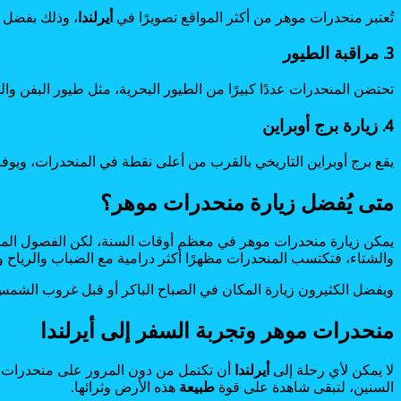
تُعتبر منحدرات موهر من أكثر المواقع تصويرًا في
أيرلندا
، وذلك بفضل ا
3. مراقبة الطيور
تحتضن المنحدرات عددًا كبيرًا من الطيور البحرية، مثل طيور البفن والن
4. زيارة برج أوبراين
يقع برج أوبراين التاريخي بالقرب من أعلى نقطة في المنحدرات، ويوفر
متى يُفضل زيارة منحدرات موهر؟
يمكن زيارة منحدرات موهر في معظم أوقات السنة، لكن الفصول المختلفة 
والشتاء، فتكتسب المنحدرات مظهرًا أكثر درامية مع الضباب والرياح وال
ويفضل الكثيرون زيارة المكان في الصباح الباكر أو قبل غروب الش
منحدرات موهر وتجربة السفر إلى أيرلندا
لا يمكن لأي رحلة إلى
أيرلندا
أن تكتمل من دون المرور على منحدرات موه
السنين، لتبقى شاهدة على قوة
طبيعة
هذه الأرض وثرائها.