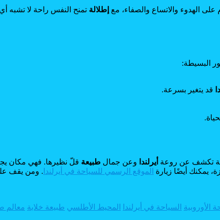
وم على الهدوء والاتساع والصفاء، مع
إطلالة
تمنح النفس راحة لا تشبه أي
ر البسيطة:
ا
قد يتغير بسرعة.
حياة.
ملة تكشف عن روعة
أيرلندا
وعن جمال
طبيعة
قلّ نظيرها. فهي مكان يجمع
ة، يمكنك أيضًا زيارة
الموقع الرسمي للسياحة في أيرلندا
. ومن يقف عل
ة الأوروبية
السياحة في أيرلندا
المحيط الأطلسي
طبيعة خلابة
معالم طب