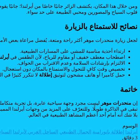
ومن خلال هذا المكان، يكتشف الزائر جانبًا خاصًا من أيرلندا؛ جانبًا يق
قلوب السياح والمصورين ومحبي الطبيعة على حد سواء.
نصائح للاستمتاع بالزيارة
لجعل زيارة منحدرات موهر أكثر راحة ومتعة، يُفضل مراعاة بعض الأمو
ارتداء أحذية مناسبة للمشي على المسارات الطبيعية.
اصطحاب معطف خفيف أو مقاوم للرياح، لأن الطقس في
أيرلند
الالتزام بإرشادات السلامة وعدم الاقتراب من الحواف.
تخصيص وقت كافٍ للتجول والاستمتاع بالمكان دون استعجال.
حمل كاميرا أو هاتف مشحون لتوثيق
إطلالة
لا تتكرر كثيرًا في ال
خاتمة
إن
منحدرات موهر
ليست مجرد وجهة سياحية عابرة، بل تجربة متكا
تبقى في الذاكرة طويلًا. وللتعرّف على المزيد من وجهات أيرلندا المميز
بلا شك أنه أمام أحد أعظم المشاهد الطبيعية في العالم.
الوسوم
أيرلندا
إطلالة بانورامية
الجمال الطبيعي
الساحل الغربي لأيرلندا
السياح
3 دقائق