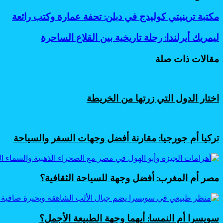
Odnoklassniki
Flipboard
‫Pocket
‫X
لاين
ڤايبر
طباعة
تيلقرام
سكايب
لينكدإن
واتساب
ماسنجر
ماسنجر
فيسبوك
مشاركة
بينتيريست
مكتبة
مكتبة ترينيتي كوليدج في دبلن: تحفة عمارة وكتب رائعة
عبر
ترينيتي
البريد
كوليدج
ليمريك
ليمريك أيرلندا: رحلة تاريخية بين القلاع الساحرة
في
أيرلندا:
دبلن:
رحلة
مقالات ذات صلة
تحفة
تاريخية
عمارة
بين
وكتب
القلاع
رائعة
الساحرة
اختار الدول التي زرتها من الخريطة
تركيا أم جورجيا: مقارنة أفضل وجهات السفر والسياحة
مصر أم المغرب: أفضل وجهة للسياحة الثقافية؟
سويسرا أم النمسا: أيهما وجهة الطبيعة الأجمل؟