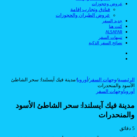
عروض وحجوزات
فنادق وتجارب إقامة
عروض الطيران والحجوزات
جديد السفر
كنت هنا
ALSAFAR
تنبيهات السفر
نصائح السفر الذكية
الوضع
بحث
المظلم
عن
الرئيسية
/
وجهات السفر
/
أوروبا
/
مدينة فيك آيسلندا: سحر الشاطئ
الأسود والمنحدرات
أوروبا
وجهات السفر
مدينة فيك آيسلندا: سحر الشاطئ الأسود
والمنحدرات
5 دقائق