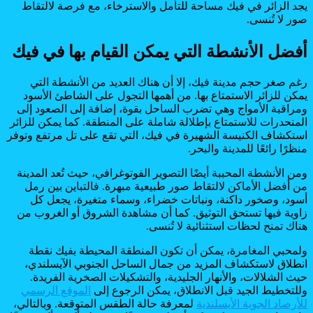
يجد الزائر في فيك مساحة للتأمل والاسترخاء، مع فرصة لالتقاط
صور لا تُنسى.
أفضل الأنشطة التي يمكن القيام بها في فيك
رغم صغر حجم مدينة فيك، إلا أن هناك العديد من الأنشطة التي
يمكن للزائر الاستمتاع بها. من أهمها التجول على الشاطئ الأسود
ومراقبة الأمواج وهي تضرب الساحل بقوة، إضافة إلى الصعود إلى
المنحدرات للاستمتاع بإطلالة شاملة على المنطقة. كما يمكن للزائر
استكشاف الكنيسة الشهيرة في فيك، التي تقع على تل مرتفع وتوفر
منظرًا رائعًا للمدينة والبحر.
ومن الأنشطة المحببة أيضًا التصوير الفوتوغرافي، حيث تُعد المدينة
من أفضل الأماكن لالتقاط صور طبيعية مبهرة. فالتباين بين رمل
أسود، وصخور داكنة، ونباتات خضراء، وسماء متغيرة، يجعل كل
زاوية فيها تستحق التوثيق. كما أن مشاهدة الشروق أو الغروب من
هناك تمنح لحظات استثنائية لا تُنسى.
ولمحبي المغامرة، يمكن أن تكون المنطقة المحيطة بفيك نقطة
انطلاق لاستكشاف المزيد من جمال الساحل الجنوبي الآيسلندي،
حيث الشلالات، والأنهار الجليدية، والتشكيلات الصخرية الفريدة.
وللتخطيط الجيد قبل الانطلاق، يمكن الرجوع إلى
الموقع الرسمي
للأرصاد الجوية الأيسلندية
لمعرفة حالة الطقس المتوقعة. وبالتالي،