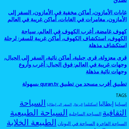
للمغامرين
ملونة،
الغابات،
أفضل
أماكن
أماكن
جزر
غابات
غابات الأمازون، أماكن مخفية في الأمازون، السفر إلى
طبيعية
مرعبة
مخفية
الأمازون،
عجيبة،
الأمازون، مغامرات في الغابات، أماكن غريبة في العالم
للسفر،
كأنها
أماكن
بحيرة
مغامرات
خارج
مخفية
وردية،
كهوف
كهوف غامضة، أغرب الكهوف في العالم، سياحة
غامضة
الخريطة
في
بحيرات
غامضة،
الكهوف، استكشاف الكهوف، أماكن غريبة للسفر: لرحلة
الأمازون،
غامضة:
أغرب
السفر
استكشاف مذهلة
أجمل
الكهوف
إلى
بحيرات
في
الأمازون،
ملونة
قرى
قرى معزولة، قرى جبلية، أماكن نائية، السفر إلى الجبال،
العالم،
مغامرات
بألوان
معزولة،
سياحة
وجهات غريبة في العالم: فوق الجبال: أغرب وأروع
في
لا
قرى
الكهوف،
وجهات نائية مذهلة
الغابات،
تصدق
جبلية،
استكشاف
أماكن
أماكن
الكهوف،
غريبة
تطبيق
تطبيق أقرب مسجد من تطبيق quran.tv بسهولة
نائية،
أماكن
في
أقرب
السفر
غريبة
العالم
مسجد
إلى
TAGS
للسفر:
من
الجبال،
السياحة
لرحلة
إيطاليا
إسبانيا
اسكتلندا
تطبيق
السفر إلى إيطاليا
البرتغال
وجهات
استكشاف
quran.tv
السياحة الطبيعية
الثقافية
غريبة
مذهلة
السياحة الساحلية
بسهولة
في
الطبيعة الخلابة
العالم:
السياحة في اليونان
السياحة الفاخرة
فوق