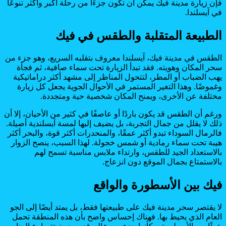
فإن زيارة مدينة فيك يمكن أن تكون جزءًا من رحلة أكبر وأكثر تنوعًا
في آيسلندا.
الطبيعة المتقلبة والطقس في فيك
الطقس في مدينة فيك، آيسلندا معروف بتقلبه السريع، وهو جزء من
سحر المكان وهويته. فقد تبدأ الزيارة تحت سماء صافية، ثم فجأة
يهب الضباب أو المطر، لتتحول المناظر إلى مشهد أكثر دراماتيكية
وغموضًا. وهذا التغير المستمر في الأحوال الجوية يجعل كل زيارة
مختلفة عن الأخرى، ويمنح المكان شخصية حية ومتجددة.
ورغم أن الطقس قد يكون باردًا أو عاصفًا في كثير من الأحيان، إلا أن
ذلك لا يقلل من جمال التجربة، بل يضيف إليها لمسة آيسلندية أصيلة.
فالرمال السوداء تبدو أكثر عمقًا، والمنحدرات أكثر قوة، والبحر أكثر
هيبة تحت سماء رمادية أو شمس خجولة. لهذا السبب، ينصح الزوار
بالاستعداد الجيد للطقس، وارتداء ملابس مناسبة تسمح لهم
بالاستمتاع بجمال الموقع دون انزعاج.
فيك بين الأسطورة والواقع
لا يقتصر سحر مدينة فيك على طبيعتها فقط، بل يمتد أيضًا إلى الجو
العام الذي يحيط بها. فهناك إحساس واضح بأن هذه المنطقة تحمل