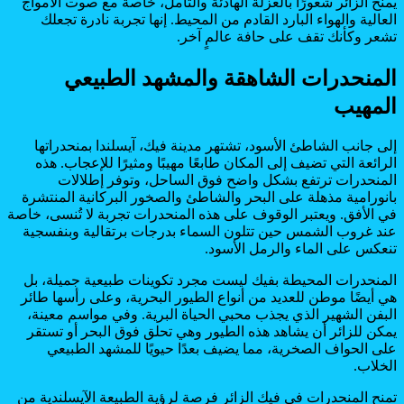
يمنح الزائر شعورًا بالعزلة الهادئة والتأمل، خاصة مع صوت الأمواج
العالية والهواء البارد القادم من المحيط. إنها تجربة نادرة تجعلك
تشعر وكأنك تقف على حافة عالمٍ آخر.
المنحدرات الشاهقة والمشهد الطبيعي
المهيب
إلى جانب الشاطئ الأسود، تشتهر مدينة فيك، آيسلندا بمنحدراتها
الرائعة التي تضيف إلى المكان طابعًا مهيبًا ومثيرًا للإعجاب. هذه
المنحدرات ترتفع بشكل واضح فوق الساحل، وتوفر إطلالات
بانورامية مذهلة على البحر والشاطئ والصخور البركانية المنتشرة
في الأفق. ويعتبر الوقوف على هذه المنحدرات تجربة لا تُنسى، خاصة
عند غروب الشمس حين تتلون السماء بدرجات برتقالية وبنفسجية
تنعكس على الماء والرمل الأسود.
المنحدرات المحيطة بفيك ليست مجرد تكوينات طبيعية جميلة، بل
هي أيضًا موطن للعديد من أنواع الطيور البحرية، وعلى رأسها طائر
البفن الشهير الذي يجذب محبي الحياة البرية. وفي مواسم معينة،
يمكن للزائر أن يشاهد هذه الطيور وهي تحلق فوق البحر أو تستقر
على الحواف الصخرية، مما يضيف بعدًا حيويًا للمشهد الطبيعي
الخلاب.
تمنح المنحدرات في فيك الزائر فرصة لرؤية الطبيعة الآيسلندية من