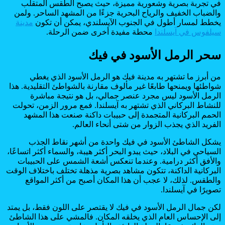
في تجربة بصرية وشعورية مميزة، حيث يصبح الطقس المتقلب
والضباب الخفيف والرياح البحرية جزءًا من المشهد الساحر. ولمن
يخطط لمسار أطول في الجنوب الآيسلندي، يمكن أن تكون
مدينة
سيلفوس في آيسلندا
محطة مفيدة أخرى ضمن الرحلة.
سحر الرمل الأسود في فيك
من أبرز ما تشتهر به مدينة فيك هو الرمل الأسود الذي يغطي
شواطئها ويمنحها طابعًا غير مألوف مقارنة بالشواطئ التقليدية. هذا
الرمل الأسود ليس مجرد عنصر جمالي، بل هو نتيجة مباشرة
للنشاط البركاني الذي تشتهر به آيسلندا. فمع مرور الزمن، تحولت
الحمم البركانية المتجمدة إلى حبيبات داكنة صنعت هذا المشهد
الفريد الذي يجذب الزوار من شتى أنحاء العالم.
يشكل الشاطئ الأسود في فيك واحدة من أشهر نقاط الجذب
السياحي في البلاد، حيث يبدو البحر أكثر هيبة، والسماء أكثر اتساعًا،
والأفق أكثر درامية. وعندما تنعكس أشعة الشمس على الحبيبات
البركانية الداكنة، تتكون مشاهد بصرية مذهلة تختلف باختلاف الوقت
والطقس. لذلك، لا عجب أن هذا المكان أصبح من أكثر المواقع
تصويرًا في آيسلندا.
لكن جمال الرمل الأسود في فيك لا يقتصر على اللون فقط، بل يمتد
إلى الإحساس العام الذي يخلقه المكان. فالمشي على هذا الشاطئ