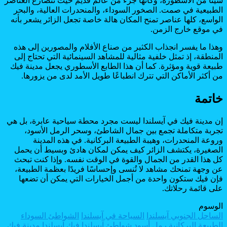
شيئًا من الأسطورة، وكأنها جزء من عالم قديم حيث تتصارع العناصر
الطبيعية في صمت. الصخور السوداء، والمنحدرات العالية، والبحر
الواسع، كلها عناصر تمنح المكان هالة خاصة تجعل الزائر يشعر بأنه
في موقع خارج الزمن.
وهذا ما يفسر انجذاب الكثير من صناع الأفلام والمصورين إلى هذه
المنطقة، إذ تمثل خلفية مثالية للمشاهد السينمائية التي تحتاج إلى
طبيعة قوية ومؤثرة. كما أن هذا الطابع الأسطوري يجعل مدينة فيك
من أكثر الأماكن التي تترك انطباعًا طويل الأمد لدى من يزورها.
خاتمة
إن مدينة فيك في آيسلندا ليست مجرد محطة سياحية عابرة، بل هي
تجربة متكاملة تجمع بين جمال الشاطئ، وسحر الرمل الأسود،
وروعة المنحدرات، وهيبة الطبيعة البركانية. في هذه المدينة
الصغيرة، يكتشف الزائر كيف يمكن لمكان هادئ وبسيط أن يحمل
كل هذا القدر من الجمال والقوة في الوقت نفسه. وإذا كنت تبحث
عن وجهة تمنحك مشاهد لا تُنسى وإحساسًا فريدًا بعظمة الطبيعة،
فإن فيك ستكون واحدة من أجمل الخيارات التي يمكن أن تضعها
على قائمة رحلاتك.
الوسوم
الساحل الجنوبي آيسلندا
السياحة في آيسلندا
الشواطئ السوداء
الطبيعة البركانية
رمل أسود
شواطئ آيسلندا
فيك آيسلندا
مدينة فيك