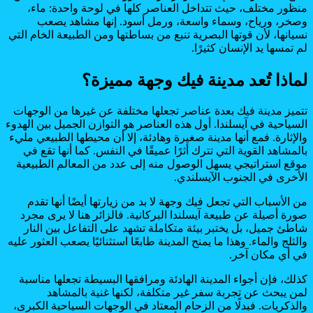
منظور مختلف، حيث تتداخل العناصر كلها في لوحة واحدة: ماء،
وصخر، ورياح، وسماء واسعة، ورمل أسود. إنها مشاهد يصعب
نسيانها، لأن قوتها البصرية تنبع من بساطتها ومن الطبيعة الخام التي
لم تمسها يد الإنسان كثيرًا.
لماذا تُعد مدينة فيك وجهة مميزة؟
تتميز مدينة فيك بعدة عناصر تجعلها مختلفة عن غيرها من الوجهات
السياحية في آيسلندا. أول هذه العناصر هو التوازن الجميل بين الهدوء
والإثارة. فمع أنها مدينة صغيرة وهادئة، إلا أن محيطها الطبيعي مليء
بالمشاهد القوية التي تترك أثرًا عميقًا في النفس. كما أنها تقع في
موقع استراتيجي يسهل الوصول منه إلى عدد من المعالم الطبيعية
الأخرى في الجنوب الآيسلندي.
من الأسباب التي تجعل فيك وجهة لا بد من زيارتها أيضًا أنها تقدم
صورة أصيلة عن طبيعة آيسلندا البركانية. فالزائر هنا لا يرى مجرد
شاطئ جميل، بل يختبر بيئة متكاملة تشهد على التفاعل بين النار
والثلج والماء. وهذا ما يمنح المدينة طابعًا استثنائيًا يصعب العثور عليه
في أي مكان آخر.
كذلك، فإن أجواء المدينة الهادئة ومرافقها البسيطة تجعلها مناسبة
لمن يبحث عن تجربة سفر غير متكلفة، لكنها غنية بالمشاهد
والذكريات. فبدلًا من الزحام المعتاد في الوجهات السياحية الكبرى،