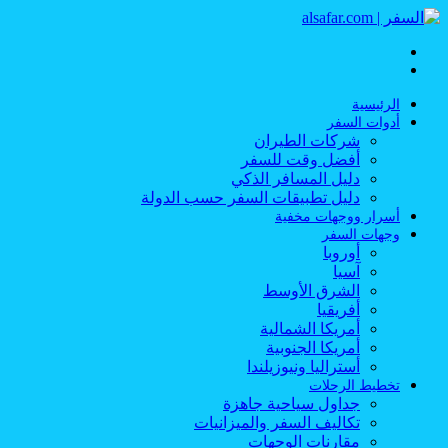
القائمة
بحث
عن
الرئيسية
أدوات السفر
شركات الطيران
أفضل وقت للسفر
دليل المسافر الذكي
دليل تطبيقات السفر حسب الدولة
أسرار ووجهات مخفية
وجهات السفر
أوروبا
آسيا
الشرق الأوسط
أفريقيا
أمريكا الشمالية
أمريكا الجنوبية
أستراليا ونيوزيلندا
تخطيط الرحلات
جداول سياحية جاهزة
تكاليف السفر والميزانيات
مقارنات الوجهات