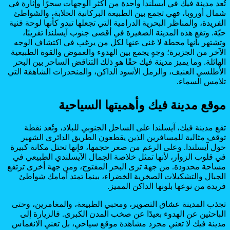
تُعد مدينة فيك في آيسلندا واحدة من أكثر الوجهات سحرًا وإثارة في
شمال أوروبا، فهي تجمع بين الطبيعة البركانية الخلابة، والشواطئ
الفريدة، والمناظر البحرية الدرامية التي تجعلها تبدو كأنها لوحة فنية
حيّة. وتقع هذه المدينة الصغيرة في أقصى جنوب آيسلندا تقريبًا،
وتشتهر بأنها محطة لا غنى عنها لكل من يرغب في اكتشاف الوجه
الآخر من الجزيرة؛ وجهٍ يجمع بين الهدوء والغموض والقوة الطبيعية
الهائلة. وما يميز مدينة فيك حقًا هو ذلك التناقض الساحر بين البحر
الأطلسي العنيف، والرمل الأسود الداكن، والمنحدرات الشاهقة التي
تلامس السماء.
موقع مدينة فيك وأهميتها السياحية
تقع مدينة فيك، آيسلندا على الساحل الجنوبي للبلاد، وتُعد نقطة
توقف مثالية للمسافرين الذين يقطعون الطريق الدائري الشهير
حول آيسلندا. وعلى الرغم من صغر حجمها، فإنها تحتل مكانة كبيرة
في قلوب الزوار، لأنها تمثل خلاصة الجمال الآيسلندي الطبيعي في
مساحة محدودة. من جهة ترى البحر المفتوح، ومن جهة أخرى ترتفع
الجبال والتشكيلات الصخرية الخضراء، بينما تمتد أمامك شواطئ
فريدة من نوعها بلونها الداكن المميز.
تجذب المدينة عشاق التصوير، ومحبي الطبيعة، والمغامرين، وحتى
الباحثين عن الهدوء بعيدًا عن صخب المدن الكبرى. فالزيارة إلى
مدينة فيك لا تعني مجرد مشاهدة موقع سياحي، بل تعني الانغماس