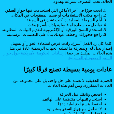
الحالة، يجب التصرف بسرعة وهدوء:
ابحث فورًا في آخر الأماكن التي استخدمت فيها
جواز السفر
.
راجع مكتب الاستعلامات أو قسم المفقودات في المكان.
أبلغ الشرطة المحلية إذا كنت تشك في السرقة.
تواصل مع سفارة أو قنصلية بلدك بأسرع وقت.
استخدم النسخ الورقية أو الإلكترونية لتقديم البيانات المطلوبة.
راجع حجوزاتك وخطط عودتك بناءً على التعليمات الرسمية.
كلما كان رد الفعل أسرع، زادت فرص استعادة الجواز أو تسهيل
إصدار بديل له. ولمعرفة ما تطلبه الجهات الرسمية عادةً في مثل
هذه الحالات، يمكنك مراجعة
إرشادات الحكومة الأمريكية حول جواز
السفر المفقود أو المسروق
.
عادات يومية بسيطة تصنع فرقًا كبيرًا
الحماية الحقيقية لا تعتمد على حل واحد، بل على مجموعة من
العادات المتكررة. ومن أهم هذه العادات:
افحص وثائقك قبل الحركة.
استخدم
تنبيهات
منتظمة على الهاتف.
احتفظ بنسخ احتياطية دائمًا.
لا تتعامل مع
جواز السفر
بعشوائية.
اجعل له مكانًا ثابتًا لا يتغير.