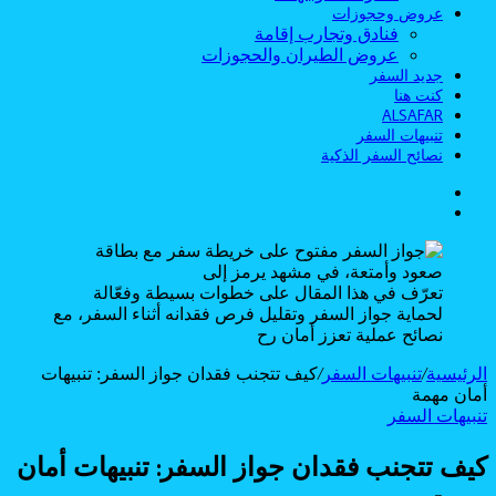
عروض وحجوزات
فنادق وتجارب إقامة
عروض الطيران والحجوزات
جديد السفر
كنت هنا
ALSAFAR
تنبيهات السفر
نصائح السفر الذكية
الوضع
بحث
المظلم
عن
تعرّف في هذا المقال على خطوات بسيطة وفعّالة
لحماية جواز السفر وتقليل فرص فقدانه أثناء السفر، مع
نصائح عملية تعزز أمان رح
الرئيسية
/
تنبيهات السفر
/
كيف تتجنب فقدان جواز السفر: تنبيهات
أمان مهمة
تنبيهات السفر
كيف تتجنب فقدان جواز السفر: تنبيهات أمان