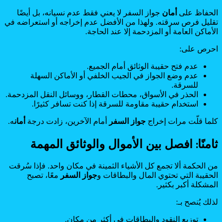
الحفاظ على
أمان
جواز السفر لا يعني فقط عدم نسيانه، بل أيضًا
تقليل فرص سرقته. ولهذا من الأفضل عدم إخراجه أو استعراضه في
الأماكن العامة أو المزدحمة إلا عند الحاجة.
احرص على:
عدم فتح حقيبة الوثائق أمام الجميع.
عدم وضع الجواز في الجيب الخلفي أو الأماكن السهلة
للسرقة.
الحذر في الأسواق، محطات القطار، ووسائل النقل المزدحمة.
استخدام حقيبة مقاومة للسرقة إذا كنت تسافر كثيرًا.
كلما قلّت مرات إخراج
جواز السفر
أمام الآخرين، زادت درجة
أمان
ه.
ثامنًا: افصل بين الأموال والوثائق المهمة
من الحكمة ألا تجمع كل الأشياء الثمينة في مكان واحد. فإذا سُرقت
الحقيبة التي تحتوي المال والبطاقات و
جواز السفر
معًا، تصبح
المشكلة أكبر بكثير.
لذلك يُنصح بـ:
توزيع النقود والبطاقات في أكثر من مكان.