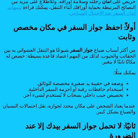
حريص على
أمان
رحلته وسلامة أوراقه. وللاطلاع على مزيد من
النصائح المرتبطة بحماية أوراقك أثناء التنقل، يمكنك قراءة
تنبيهات
أمان السفر ضد الاحتيال السياحي
.
أولاً: احفظ جواز السفر في مكان مخصص
وثابت
من أكثر أسباب ضياع
جواز السفر
شيوعًا هو التنقل العشوائي به بين
الحقائب والجيوب. لذلك من المهم اعتماد قاعدة بسيطة: خصص له
مكانًا ثابتًا لا يتغير.
يمكنك مثلًا:
وضعه في حقيبة يد صغيرة مخصصة للوثائق.
استخدام حافظات رقبة أو أحزمة السفر الداخلية.
تخصيص جيب داخلي بسحاب لا يُستخدم لشيء آخر.
عندما يعتاد الشخص على مكان محدد لجوازه، تقل احتمالات النسيان
والضياع بشكل كبير.
ثانيًا: لا تحمل جواز السفر بيدك إلا عند
الضرورة