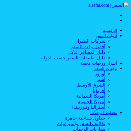
القائمة
بحث
عن
الرئيسية
أدوات السفر
شركات الطيران
أفضل وقت للسفر
دليل المسافر الذكي
دليل تطبيقات السفر حسب الدولة
أسرار ووجهات مخفية
وجهات السفر
أوروبا
آسيا
الشرق الأوسط
أفريقيا
أمريكا الشمالية
أمريكا الجنوبية
أستراليا ونيوزيلندا
تخطيط الرحلات
جداول سياحية جاهزة
تكاليف السفر والميزانيات
مقارنات الوجهات