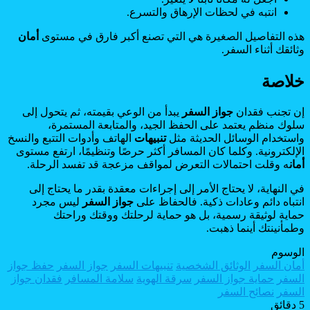
انتبه في لحظات الإرهاق والتسرع.
هذه التفاصيل الصغيرة هي التي تصنع أكبر فارق في مستوى
أمان
وثائقك أثناء السفر.
خلاصة
إن تجنب فقدان
جواز السفر
يبدأ من الوعي بقيمته، ثم يتحول إلى
سلوك منظم يعتمد على الحفظ الجيد، والمتابعة المستمرة،
واستخدام الوسائل الحديثة مثل
تنبيهات
الهاتف وأدوات التتبع والنسخ
الإلكترونية. وكلما كان المسافر أكثر حرصًا وتنظيمًا، ارتفع مستوى
أمان
ه وقلت احتمالات التعرض لمواقف مزعجة قد تفسد الرحلة.
في النهاية، لا يحتاج الأمر إلى إجراءات معقدة بقدر ما يحتاج إلى
انتباه دائم وعادات ذكية. فالحفاظ على
جواز السفر
ليس مجرد
حماية لوثيقة رسمية، بل هو حماية لرحلتك ووقتك وراحتك
وطمأنينتك أينما ذهبت.
الوسوم
أمان السفر
الوثائق الشخصية
تنبيهات السفر
جواز السفر
حفظ جواز
السفر
حماية جواز السفر
سرقة الهوية
سلامة المسافر
فقدان جواز
السفر
نصائح السفر
5 دقائق