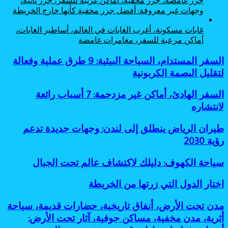
وجهات غير معروفة: أفضل جزر مخفية كأنها خارج الخريطة
غابات مسكونة، أغرب الغابات في العالم، أساطير الغابات،
أماكن مرعبة للسفر، مغامرات غامضة
السفر
السفر المستدام، السياحة البيئية: 9 طرق عملية وفعالة
المستدام،
لتقليل البصمة الكربونية
السياحة
البيئية:
السفر
السفر الهادئ، أماكن غير مزدحمة: 7 أسباب رائعة
9
الهادئ،
لانتشاره
طرق
أماكن
عملية
غير
وفعالة
طيران
طيران الرياض ينطلق إلى لندن: وجهات جديدة تدعم
مزدحمة:
لتقليل
الرياض
رؤية 2030
7
البصمة
ينطلق
أسباب
الكربونية
إلى
رائعة
سياحة
سياحة الكهوف: دليلك لاكتشاف عالم تحت الجبال
لندن:
لانتشاره
الكهوف:
وجهات
دليلك
اختار
اختار الدول التي زرتها من الخريطة
جديدة
لاكتشاف
الدول
تدعم
عالم
التي
رؤية
مدن
مدن تحت الأرض، أنفاق تاريخية، حضارات قديمة، سياحة
تحت
زرتها
2030
تحت
أثرية، مدن مخفية، مساكن جوفية، آثار تحت الأرض:
الجبال
من
الأرض،