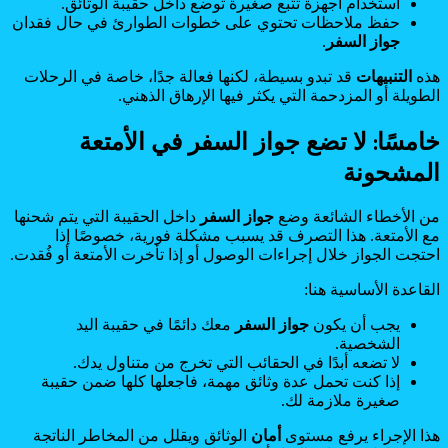
استخدام أجهزة تتبع صغيرة توضع داخل حقيبة الوثائق.
حفظ ملاحظات تحتوي على خطوات الطوارئ في حال فقدان
جواز السفر
.
هذه
التنبيهات
قد تبدو بسيطة، لكنها فعالة جدًا، خاصة في الرحلات
الطويلة أو المزدحمة التي يكثر فيها الإرهاق الذهني.
خامسًا: لا تضع جواز السفر في الأمتعة
المشحونة
من الأخطاء الشائعة وضع
جواز السفر
داخل الحقيبة التي يتم شحنها
مع الأمتعة. هذا التصرف قد يسبب مشكلة فورية، خصوصًا إذا
احتجت الجواز خلال إجراءات الوصول أو إذا تأخرت الأمتعة أو فُقدت.
القاعدة الأساسية هنا:
يجب أن يكون
جواز السفر
معك دائمًا في حقيبة اليد
الشخصية.
لا تضعه أبدًا في الحقائب التي تخرج من متناول يدك.
إذا كنت تحمل عدة وثائق مهمة، فاجعلها كلها ضمن حقيبة
صغيرة ملازمة لك.
هذا الإجراء يرفع مستوى
أمان
الوثائق ويقلل من المخاطر الناتجة