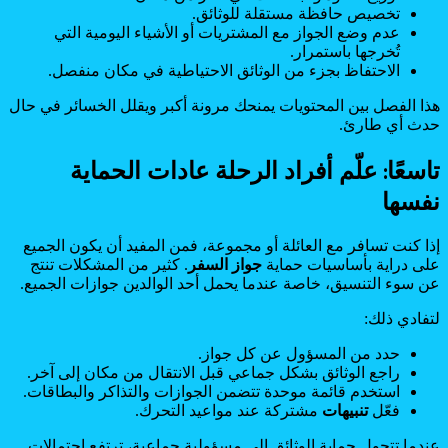
تخصيص حافظة مستقلة للوثائق.
عدم وضع الجواز مع المشتريات أو الأشياء اليومية التي
تُخرجها باستمرار.
الاحتفاظ بجزء من الوثائق الاحتياطية في مكان منفصل.
هذا الفصل بين المحتويات يمنحك مرونة أكبر ويقلل الخسائر في حال
حدث أي طارئ.
تاسعًا: علّم أفراد الرحلة عادات الحماية
نفسها
إذا كنت تسافر مع العائلة أو مجموعة، فمن المفيد أن يكون الجميع
على دراية بأساسيات حماية
جواز السفر
. كثير من المشكلات تنتج
عن سوء التنسيق، خاصة عندما يحمل أحد الوالدين جوازات الجميع.
لتفادي ذلك:
حدد من المسؤول عن كل جواز.
راجع الوثائق بشكل جماعي قبل الانتقال من مكان إلى آخر.
استخدم قائمة موحدة تتضمن الجوازات والتذاكر والبطاقات.
فعّل
تنبيهات
مشتركة عند مواعيد التحرك.
عندما تتحول حماية الوثائق إلى مسؤولية جماعية، ترتفع احتمالات