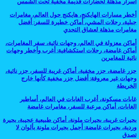
أسرار مذهلة لحضارات قديمة مخفية تحت الشمس
الخريطة
أنفاق
تاريخية،
أخطر
أخطر مسارات الهايكنج، هايكنج حول العالم، مغامرات
حضارات
مسارات
قديمة،
جبلية، رحلات المشي، أماكن خطيرة للسفر: أفضل
الهايكنج،
سياحة
مغامرات مذهلة لعشاق التحدي
هايكنج
أثرية،
حول
مدن
أماكن
أماكن معزولة في العالم، وجهات نائية، سفر المغامرات،
العالم،
مخفية،
معزولة
مغامرات
أماكن غامضة، رحلات استكشافية: أغرب وأخطر وجهات
مساكن
في
جبلية،
جوفية،
نائية للمغامرين
العالم،
رحلات
آثار
وجهات
المشي،
تحت
جزر
جزر غامضة، جزر مخفية، أماكن غريبة للسفر، جزر نائية،
نائية،
أماكن
الأرض:
غامضة،
سفر
وجهات غير معروفة: أفضل جزر مخفية كأنها خارج
خطيرة
أسرار
جزر
المغامرات،
للسفر:
الخريطة
مذهلة
مخفية،
أماكن
أفضل
لحضارات
أماكن
غامضة،
مغامرات
قديمة
غابات
غابات مسكونة، أغرب الغابات في العالم، أساطير
غريبة
رحلات
مذهلة
مخفية
مسكونة،
للسفر،
الغابات، أماكن مرعبة للسفر، مغامرات غامضة
استكشافية:
لعشاق
تحت
أغرب
جزر
أغرب
التحدي
الشمس
الغابات
نائية،
وأخطر
بحيرات
بحيرات غريبة، بحيرات ملونة، أماكن طبيعية عجيبة، بحيرة
في
وجهات
وجهات
غريبة،
وردية، بحيرات غامضة: أجمل بحيرات ملونة بألوان لا
العالم،
غير
نائية
بحيرات
أساطير
تصدق
معروفة:
للمغامرين
ملونة،