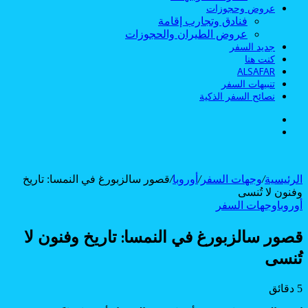
عروض وحجوزات
فنادق وتجارب إقامة
عروض الطيران والحجوزات
جديد السفر
كنت هنا
ALSAFAR
تنبيهات السفر
نصائح السفر الذكية
الوضع
بحث
المظلم
عن
الرئيسية
/
وجهات السفر
/
أوروبا
/
قصور سالزبورغ في النمسا: تاريخ
وفنون لا تُنسى
أوروبا
وجهات السفر
قصور سالزبورغ في النمسا: تاريخ وفنون لا
تُنسى
5 دقائق