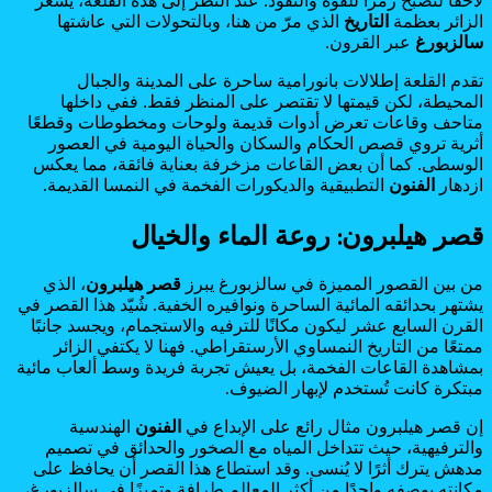
لاحقًا لتصبح رمزًا للقوة والنفوذ. عند النظر إلى هذه القلعة، يشعر
الزائر بعظمة
التاريخ
الذي مرّ من هنا، وبالتحولات التي عاشتها
سالزبورغ
عبر القرون.
تقدم القلعة إطلالات بانورامية ساحرة على المدينة والجبال
المحيطة، لكن قيمتها لا تقتصر على المنظر فقط. ففي داخلها
متاحف وقاعات تعرض أدوات قديمة ولوحات ومخطوطات وقطعًا
أثرية تروي قصص الحكام والسكان والحياة اليومية في العصور
الوسطى. كما أن بعض القاعات مزخرفة بعناية فائقة، مما يعكس
ازدهار
الفنون
التطبيقية والديكورات الفخمة في النمسا القديمة.
قصر هيلبرون: روعة الماء والخيال
من بين القصور المميزة في سالزبورغ يبرز
قصر هيلبرون
، الذي
يشتهر بحدائقه المائية الساحرة ونوافيره الخفية. شُيّد هذا القصر في
القرن السابع عشر ليكون مكانًا للترفيه والاستجمام، ويجسد جانبًا
ممتعًا من التاريخ النمساوي الأرستقراطي. فهنا لا يكتفي الزائر
بمشاهدة القاعات الفخمة، بل يعيش تجربة فريدة وسط ألعاب مائية
مبتكرة كانت تُستخدم لإبهار الضيوف.
إن قصر هيلبرون مثال رائع على الإبداع في
الفنون
الهندسية
والترفيهية، حيث تتداخل المياه مع الصخور والحدائق في تصميم
مدهش يترك أثرًا لا يُنسى. وقد استطاع هذا القصر أن يحافظ على
مكانته بوصفه واحدًا من أكثر المعالم طرافة وتميزًا في سالزبورغ،