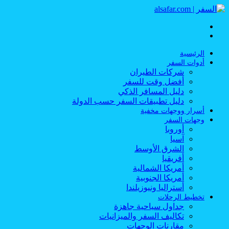
القائمة
بحث
عن
الرئيسية
أدوات السفر
شركات الطيران
أفضل وقت للسفر
دليل المسافر الذكي
دليل تطبيقات السفر حسب الدولة
أسرار ووجهات مخفية
وجهات السفر
أوروبا
آسيا
الشرق الأوسط
أفريقيا
أمريكا الشمالية
أمريكا الجنوبية
أستراليا ونيوزيلندا
تخطيط الرحلات
جداول سياحية جاهزة
تكاليف السفر والميزانيات
مقارنات الوجهات