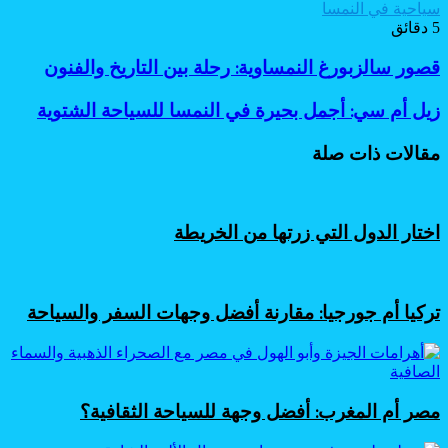
سياحية في النمسا
5 دقائق
قصور
قصور سالزبورغ النمساوية: رحلة بين التاريخ والفنون
سالزبورغ
النمساوية:
زيل
زيل أم سي: أجمل بحيرة في النمسا للسياحة الشتوية
رحلة
أم
بين
سي:
مقالات ذات صلة
التاريخ
أجمل
والفنون
بحيرة
في
النمسا
اختار الدول التي زرتها من الخريطة
للسياحة
الشتوية
تركيا أم جورجيا: مقارنة أفضل وجهات السفر والسياحة
مصر أم المغرب: أفضل وجهة للسياحة الثقافية؟