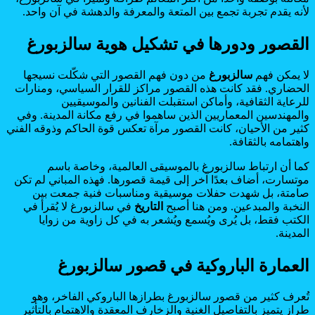
لأنه يقدم تجربة تجمع بين المتعة والمعرفة والدهشة في آن واحد.
القصور ودورها في تشكيل هوية سالزبورغ
لا يمكن فهم
سالزبورغ
من دون فهم القصور التي شكّلت نسيجها
الحضاري. فقد كانت هذه القصور مراكز للقرار السياسي، ومنارات
للرعاية الثقافية، وأماكن استقبلت الفنانين والموسيقيين
والمهندسين المعماريين الذين ساهموا في رفع مكانة المدينة. وفي
كثير من الأحيان، كانت القصور مرآة تعكس قوة الحاكم وذوقه الفني
واهتمامه بالثقافة.
كما أن ارتباط سالزبورغ بالموسيقى العالمية، وخاصة باسم
موتسارت، أضاف بعدًا آخر إلى قيمة قصورها. فهذه المباني لم تكن
صامتة، بل شهدت حفلات موسيقية ومناسبات فنية جمعت بين
النخبة والمبدعين. ومن هنا أصبح
التاريخ
في سالزبورغ لا يُقرأ في
الكتب فقط، بل يُرى ويُسمع ويُشعر به في كل زاوية من زوايا
المدينة.
العمارة الباروكية في قصور سالزبورغ
تُعرف كثير من قصور سالزبورغ بطرازها الباروكي الفاخر، وهو
طراز يتميز بالتفاصيل الغنية والزخارف المعقدة والاهتمام بالتأثير