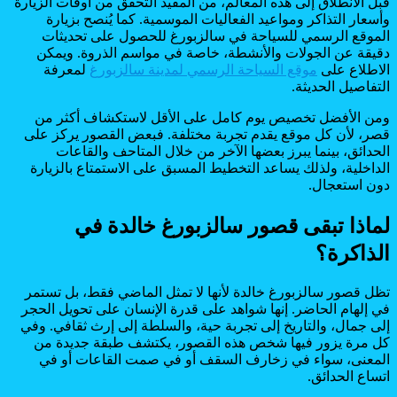
قبل الانطلاق إلى هذه المعالم، من المفيد التحقق من أوقات الزيارة
وأسعار التذاكر ومواعيد الفعاليات الموسمية. كما يُنصح بزيارة
الموقع الرسمي للسياحة في سالزبورغ للحصول على تحديثات
دقيقة عن الجولات والأنشطة، خاصة في مواسم الذروة. ويمكن
الاطلاع على
موقع السياحة الرسمي لمدينة سالزبورغ
لمعرفة
التفاصيل الحديثة.
ومن الأفضل تخصيص يوم كامل على الأقل لاستكشاف أكثر من
قصر، لأن كل موقع يقدم تجربة مختلفة. فبعض القصور يركز على
الحدائق، بينما يبرز بعضها الآخر من خلال المتاحف والقاعات
الداخلية، ولذلك يساعد التخطيط المسبق على الاستمتاع بالزيارة
دون استعجال.
لماذا تبقى قصور سالزبورغ خالدة في
الذاكرة؟
تظل قصور سالزبورغ خالدة لأنها لا تمثل الماضي فقط، بل تستمر
في إلهام الحاضر. إنها شواهد على قدرة الإنسان على تحويل الحجر
إلى جمال، والتاريخ إلى تجربة حية، والسلطة إلى إرث ثقافي. وفي
كل مرة يزور فيها شخص هذه القصور، يكتشف طبقة جديدة من
المعنى، سواء في زخارف السقف أو في صمت القاعات أو في
اتساع الحدائق.