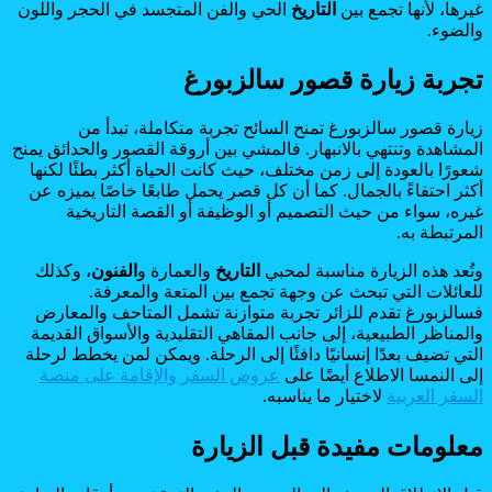
غيرها، لأنها تجمع بين
التاريخ
الحي والفن المتجسد في الحجر واللون
والضوء.
تجربة زيارة قصور سالزبورغ
زيارة قصور سالزبورغ تمنح السائح تجربة متكاملة، تبدأ من
المشاهدة وتنتهي بالانبهار. فالمشي بين أروقة القصور والحدائق يمنح
شعورًا بالعودة إلى زمن مختلف، حيث كانت الحياة أكثر بطئًا لكنها
أكثر احتفاءً بالجمال. كما أن كل قصر يحمل طابعًا خاصًا يميزه عن
غيره، سواء من حيث التصميم أو الوظيفة أو القصة التاريخية
المرتبطة به.
وتُعد هذه الزيارة مناسبة لمحبي
التاريخ
والعمارة و
الفنون
، وكذلك
للعائلات التي تبحث عن وجهة تجمع بين المتعة والمعرفة.
فسالزبورغ تقدم للزائر تجربة متوازنة تشمل المتاحف والمعارض
والمناظر الطبيعية، إلى جانب المقاهي التقليدية والأسواق القديمة
التي تضيف بعدًا إنسانيًا دافئًا إلى الرحلة. ويمكن لمن يخطط لرحلة
إلى النمسا الاطلاع أيضًا على
عروض السفر والإقامة على منصة
السفر العربية
لاختيار ما يناسبه.
معلومات مفيدة قبل الزيارة