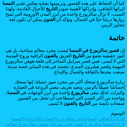
كما أن الحفاظ على هذه القصور وترميمها بعناية يعكس تقدير
النمسا
لتراثها الثقافي، وإدراكها لأهمية صون
التاريخ
للأجيال القادمة. ولهذا
السبب، لا تزال سالزبورغ واحدة من أبرز المدن الأوروبية التي تمنح
زوارها درسًا حيًا في الجمال، وتؤكد أن
الفنون
يمكن أن تكون لغة
تتجاوز الزمن.
خاتمة
إن
قصور سالزبورغ في النمسا
ليست مجرد معالم سياحية، بل هي
كنوز حقيقية تجمع بين
التاريخ
العريق و
الفنون
الراقية وروح المدينة
التي لا تُنسى. فمن قصر ميرابيل الساحر إلى قلعة هوهن سالزبورغ
المهيبة وقصر هيلبرون المبدع، تتجسد في هذه المباني قصة مدينة
صنعت مجدها بالثقافة والجمال والإبداع.
زيارة سالزبورغ تمنحك أكثر من مجرد صور جميلة؛ إنها تمنحك
إحساسًا عميقًا بالزمن، وتعيد تعريف معنى الروعة في العمارة
والتراث. لذلك تبقى
سالزبورغ
واحدة من أبرز الوجهات في
النمسا
،
وواحدة من أكثر المدن التي استطاعت أن تجعل من القصور
صفحات نابضة من
التاريخ
و
الفنون
لا تُنسى.
الوسوم
التراث الثقافي
السياحة في سالزبورغ
العمارة الباروكية
النمسا
تاريخ النمسا
سالزبورغ
فنون
قصر ميرابيل
قصور سالزبورغ
معالم