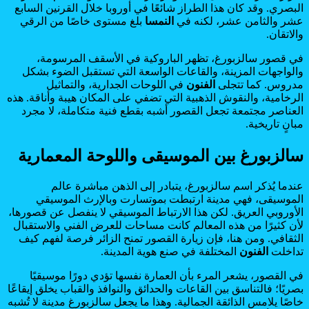
البصري. وقد كان هذا الطراز شائعًا في أوروبا خلال القرنين السابع
عشر والثامن عشر، لكنه في
النمسا
بلغ مستوى خاصًا من الرقي
والاتقان.
في قصور سالزبورغ، تظهر الباروكية في الأسقف المرسومة،
والواجهات المزينة، والقاعات الواسعة التي تستقبل الضوء بشكل
مدروس. كما تتجلى
الفنون
في اللوحات الجدارية، والتماثيل
الرخامية، والنقوش الذهبية التي تضفي على المكان هيبة وأناقة. هذه
العناصر مجتمعة تجعل القصور أشبه بقطع فنية متكاملة، لا مجرد
مبانٍ تاريخية.
سالزبورغ بين الموسيقى واللوحة المعمارية
عندما يُذكر اسم سالزبورغ، يتبادر إلى الذهن مباشرة عالم
الموسيقى، فهي مدينة ارتبطت بموتسارت وبالإرث الموسيقي
الأوروبي العريق. لكن هذا الارتباط الموسيقي لا ينفصل عن قصورها،
لأن كثيرًا من هذه المعالم كانت مساحات للعرض الفني والاستقبال
الثقافي. ومن هنا، فإن زيارة القصور تمنح الزائر فرصة لفهم كيف
تداخلت
الفنون
المختلفة في صنع هوية المدينة.
في القصور، يشعر المرء بأن العمارة نفسها تؤدي دورًا موسيقيًا
بصريًا؛ فالتناسق بين القاعات والحدائق والنوافذ والقباب يخلق إيقاعًا
خاصًا يلامس الذائقة الجمالية. وهذا ما يجعل سالزبورغ مدينة لا تُشبه