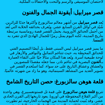
لاحتضان الموسيقى والرسم والنحت والاحتفالات الملكية.
قصر ميرابيل: أيقونة الجمال والفنون
يُعد
قصر ميرابيل
من أشهر معالم سالزبورغ وأكثرها جذبًا للزائرين.
شُيّد في أوائل القرن السابع عشر، ويُعرف بحدائقه الخلابة التي تُعد
من أجمل الحدائق الأوروبية. يحمل القصر قصة رومانسية مرتبطة
بتاريخ المدينة، لكنه اليوم يمثل رمزًا للجمال الهادئ الذي تتفرد به
النمسا
.
ما يميز قصر ميرابيل ليس المبنى فقط، بل أيضًا التصميم الفني
للحدائق المحيطة به، حيث تتناغم التماثيل والنوافير والأزهار في
لوحة طبيعية آسرة. ويُعد هذا المكان مثالًا حيًا على التقاء العمارة
بـ
الفنون
البصرية في تناغم نادر، مما جعله مقصدًا للمصورين
والعشاق وعشاق التاريخ على حد سواء. كما استُخدم القصر في
تصوير العديد من المشاهد السينمائية، وهو ما زاد من شهرته عالميًا.
قلعة هوهن سالزبورغ: حصن التاريخ الشامخ
تتربع
قلعة هوهن سالزبورغ
على قمة تل فستونغسبيرغ، وهي واحدة
من أكبر القلاع المحفوظة في أوروبا. يعود تاريخها إلى القرن الحادي
عشر، وقد بُنيت لحماية المدينة من الهجمات الخارجية، ثم تطورت