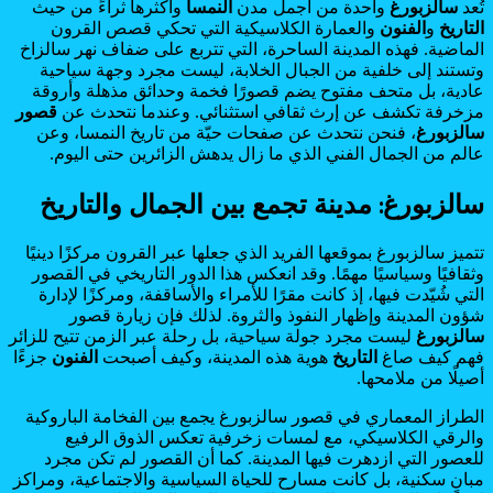
تُعد
سالزبورغ
واحدة من أجمل مدن
النمسا
وأكثرها ثراءً من حيث
التاريخ
و
الفنون
والعمارة الكلاسيكية التي تحكي قصص القرون
الماضية. فهذه المدينة الساحرة، التي تتربع على ضفاف نهر سالزاخ
وتستند إلى خلفية من الجبال الخلابة، ليست مجرد وجهة سياحية
عادية، بل متحف مفتوح يضم قصورًا فخمة وحدائق مذهلة وأروقة
مزخرفة تكشف عن إرث ثقافي استثنائي. وعندما نتحدث عن
قصور
سالزبورغ
، فنحن نتحدث عن صفحات حيّة من تاريخ النمسا، وعن
عالم من الجمال الفني الذي ما زال يدهش الزائرين حتى اليوم.
سالزبورغ: مدينة تجمع بين الجمال والتاريخ
تتميز سالزبورغ بموقعها الفريد الذي جعلها عبر القرون مركزًا دينيًا
وثقافيًا وسياسيًا مهمًا. وقد انعكس هذا الدور التاريخي في القصور
التي شُيّدت فيها، إذ كانت مقرًا للأمراء والأساقفة، ومركزًا لإدارة
شؤون المدينة وإظهار النفوذ والثروة. لذلك فإن زيارة قصور
سالزبورغ
ليست مجرد جولة سياحية، بل رحلة عبر الزمن تتيح للزائر
فهم كيف صاغ
التاريخ
هوية هذه المدينة، وكيف أصبحت
الفنون
جزءًا
أصيلًا من ملامحها.
الطراز المعماري في قصور سالزبورغ يجمع بين الفخامة الباروكية
والرقي الكلاسيكي، مع لمسات زخرفية تعكس الذوق الرفيع
للعصور التي ازدهرت فيها المدينة. كما أن القصور لم تكن مجرد
مبانٍ سكنية، بل كانت مسارح للحياة السياسية والاجتماعية، ومراكز