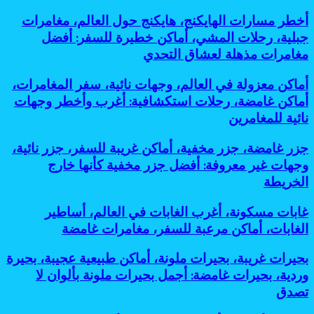
تاريخية،
أخطر
أخطر مسارات الهايكنج، هايكنج حول العالم، مغامرات
حضارات
مسارات
قديمة،
جبلية، رحلات المشي، أماكن خطيرة للسفر: أفضل
الهايكنج،
سياحة
مغامرات مذهلة لعشاق التحدي
هايكنج
أثرية،
حول
مدن
أماكن
أماكن معزولة في العالم، وجهات نائية، سفر المغامرات،
العالم،
مخفية،
معزولة
مغامرات
أماكن غامضة، رحلات استكشافية: أغرب وأخطر وجهات
مساكن
في
جبلية،
جوفية،
نائية للمغامرين
العالم،
رحلات
آثار
وجهات
المشي،
تحت
جزر
جزر غامضة، جزر مخفية، أماكن غريبة للسفر، جزر نائية،
نائية،
أماكن
الأرض:
غامضة،
سفر
وجهات غير معروفة: أفضل جزر مخفية كأنها خارج
خطيرة
أسرار
جزر
المغامرات،
للسفر:
الخريطة
مذهلة
مخفية،
أماكن
أفضل
لحضارات
أماكن
غامضة،
مغامرات
قديمة
غابات
غابات مسكونة، أغرب الغابات في العالم، أساطير
غريبة
رحلات
مذهلة
مخفية
مسكونة،
للسفر،
الغابات، أماكن مرعبة للسفر، مغامرات غامضة
استكشافية:
لعشاق
تحت
أغرب
جزر
أغرب
التحدي
الشمس
الغابات
نائية،
وأخطر
بحيرات
بحيرات غريبة، بحيرات ملونة، أماكن طبيعية عجيبة، بحيرة
في
وجهات
وجهات
غريبة،
وردية، بحيرات غامضة: أجمل بحيرات ملونة بألوان لا
العالم،
غير
نائية
بحيرات
أساطير
تصدق
معروفة:
للمغامرين
ملونة،
الغابات،
أفضل
أماكن