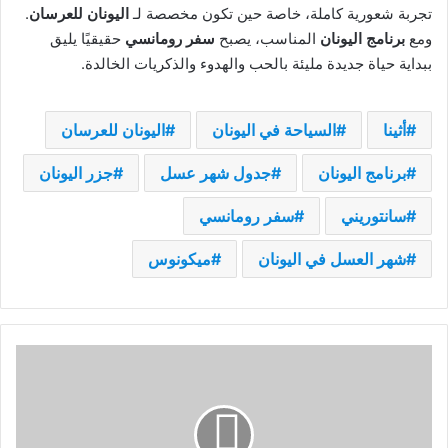
تجربة شعورية كاملة، خاصة حين تكون مخصصة لـ
اليونان للعرسان
.
ومع
برنامج اليونان
المناسب، يصبح
سفر رومانسي
حقيقيًا يليق
ببداية حياة جديدة مليئة بالحب والهدوء والذكريات الخالدة.
أثينا
السياحة في اليونان
اليونان للعرسان
برنامج اليونان
جدول شهر عسل
جزر اليونان
سانتوريني
سفر رومانسي
شهر العسل في اليونان
ميكونوس
جدول
البوسنة:
سراييفو
والطبيعة
في