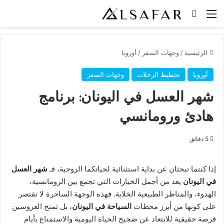
القائمة
بحث عن
الرئيسية
/
وجهات السفر
/
أوروبا
أوروبا
تخطيط الرحلات
وجهات السفر
شهر العسل في اليونان: برنامج
هادئ ورومانسي
5 دقائق
إذا كنتما تبحثان عن بداية استثنائية لحياتكما الزوجية، فـ
شهر العسل
في اليونان
يعد من أجمل الخيارات التي تجمع بين الرومانسية،
الهدوء، والمناظر الطبيعية الخلابة. فهذه الوجهة الساحرة لا تقتصر
على كونها من أبرز محطات
السياحة في اليونان
، بل تمنح العروسين
فرصة حقيقية للابتعاد عن ضجيج الحياة اليومية والاستمتاع بأيام