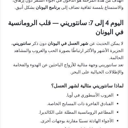
الهدف من هذه المرحلة هو الدخول في أجواء السفر دون إرهاق،
والاستمتاع بلمسة ثقافية تضاف إلى
برنامج اليونان
بشكل أنيق.
اليوم 4 إلى 7: سانتوريني — قلب الرومانسية
في اليونان
لا يمكن الحديث عن
شهر العسل في اليونان
دون ذكر
سانتوريني
،
الجزيرة الأشهر والأكثر ارتباطًا بصورة الحب والغروب والمشاهد
الحالمة.
تعد سانتوريني وجهة مثالية للأزواج الباحثين عن الهدوء والفخامة
والإطلالات الخيالية على البحر.
لماذا سانتوريني مثالية لشهر العسل؟
الغروب الأسطوري في أويا.
الفنادق الفاخرة ذات المسابح الخاصة.
المطاعم الرومانسية المطلة على الكالديرا.
الأجواء الهادئة نسبيًا مقارنة بوجهات أخرى.