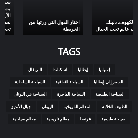
سياحة أثرية، مدن مخفية،
زرتها
أنفاق
مساكن جوفية، آثار تحت
من
تاريخية،
الأرض: أسرار مذهلة
الخريطة
حضارات
اختار الدول التي زرتها من
قديمة،
لحضارات قديمة مخفية
سياحة
الخريطة
تحت الشمس
أثرية،
مدن
TAGS
مخفية،
مساكن
جوفية،
آثار
إسبانيا
إيطاليا
اسكتلندا
البرتغال
تحت
الأرض:
السفر إلى إيطاليا
السياحة الثقافية
السياحة الساحلية
أسرار
مذهلة
السياحة الطبيعية
السياحة الفاخرة
السياحة في اليونان
لحضارات
قديمة
الطبيعة الخلابة
المعالم التاريخية
اليونان
جبال الأنديز
مخفية
سياحة طبيعية
فرنسا
تحت
معالم تاريخية
معالم سياحية
الشمس