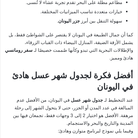
مطاعم مطلة على البحر تقدم تجربة عشاء لا تُنسى.
خيارات متعددة تناسب الميزانيات المختلفة.
سهولة التنقل بين أبرز
جزر اليونان
.
كما أن جمال الطبيعة في اليونان لا يقتصر على الشواطئ فقط، بل
يشمل الأزقة الضيقة، المنازل البيضاء ذات القباب الزرقاء،
والإطلالات البحرية التي تبدو وكأنها صُممت خصيصًا لـ
سفر رومانسي
هادئ ومميز.
أفضل فكرة لجدول شهر عسل هادئ
في اليونان
عند التخطيط لـ
جدول شهر عسل
في اليونان، من الأفضل عدم
المبالغة في عدد المدن أو الجزر، حتى لا يتحول الشهر إلى رحلة
مرهقة. الأفضل هو اختيار 2 إلى 3 وجهات فقط، تجمعان فيها بين
المدينة والتاريخ والبحر والاستجمام.
وفيما يلي نموذج لبرنامج متوازن وهادئ: