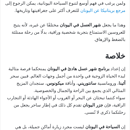
ولمن يرغب في فهم أوسع لتنوع السياحة اليونانية، يمكن الرجوع إلى
مرجع بريتانيكا عن اليونان
للتعرف أكثر على جغرافيتها وتاريخها.
وهذا ما يجعل
شهر العسل في اليونان
مختلفًا عن غيره، لأنه يتيح
للعروسين الاستمتاع بتجربة شخصية وراقية، بدلًا من رحلة ممتلئة
بالضغط والإرهاق.
خلاصة
إن إعداد
برنامج شهر عسل هادئ في اليونان
يمنحكما فرصة مثالية
لبدء الحياة الزوجية في واحدة من أجمل وجهات العالم. فبين سحر
أثينا
، ورومانسية
سانتوريني
، وأناقة
ميكونوس
، ستجدان المزيج
المثالي الذي يجمع بين الراحة والجمال والخصوصية.
سواء كنتما تبحثان عن البحر أو الغروب أو الأجواء الهادئة أو التجارب
الراقية، فإن
جزر اليونان
تقدم كل ذلك في إطار ساحر يجعل من
رحلتكما ذكرى لا تُنسى.
إن
السياحة في اليونان
ليست مجرد زيارة أماكن جميلة، بل هي