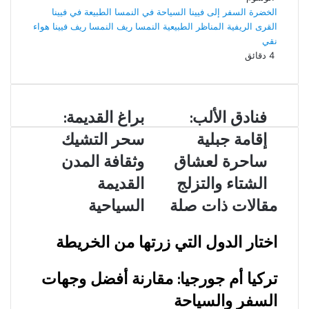
الخضرة
السفر إلى فيينا
السياحة في النمسا
الطبيعة في فيينا
القرى الريفية
المناظر الطبيعية
النمسا
ريف النمسا
ريف فيينا
هواء
نقي
4 دقائق
فنادق
فنادق الألب:
براغ
براغ القديمة:
الألب:
القديمة:
إقامة جبلية
سحر التشيك
إقامة
سحر
جبلية
التشيك
ساحرة لعشاق
وثقافة المدن
ساحرة
وثقافة
الشتاء والتزلج
القديمة
لعشاق
المدن
الشتاء
القديمة
مقالات ذات صلة
السياحية
والتزلج
السياحية
اختار الدول التي زرتها من الخريطة
تركيا أم جورجيا: مقارنة أفضل وجهات
السفر والسياحة