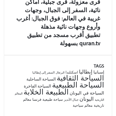
قرى معزولة، قرى جبلية، أماكن
غريبة
الكهوف،
معزولة،
نائية، السفر إلى الجبال، وجهات
في
استكشاف
قرى
العالم
الكهوف،
جبلية،
غريبة في العالم: فوق الجبال: أغرب
أماكن
أماكن
وأروع وجهات نائية مذهلة
غريبة
نائية،
للسفر:
السفر
تطبيق
تطبيق أقرب مسجد من تطبيق
لرحلة
إلى
أقرب
quran.tv بسهولة
استكشاف
الجبال،
مسجد
مذهلة
وجهات
من
غريبة
تطبيق
في
quran.tv
العالم:
TAGS
بسهولة
فوق
إيطاليا
إسبانيا
اسكتلندا
السفر إلى إيطاليا
البرتغال
السياحة الثقافية
الجبال:
السياحة الساحلية
أغرب
السياحة الطبيعية
السياحة الفاخرة
وأروع
الطبيعة الخلابة
وجهات
السياحة في اليونان
المعالم
نائية
اليونان
سياحة طبيعية
فرنسا
معالم
جبال الأنديز
التاريخية
مذهلة
تاريخية
معالم سياحية