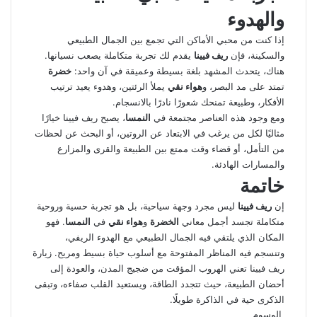
والهدوء
إذا كنت من محبي الأماكن التي تجمع بين الجمال الطبيعي
والسكينة، فإن
ريف فيينا
يقدم لك تجربة متكاملة يصعب نسيانها.
هناك، يتحدث المشهد بلغة بسيطة وعميقة في آن واحد:
خضرة
تمتد على مد البصر، و
هواء نقي
يملأ الرئتين، وهدوء يعيد ترتيب
الأفكار، وطبيعة تمنحك شعورًا نادرًا بالانسجام.
ومع وجود هذه العناصر مجتمعة في
النمسا
، يصبح ريف فيينا خيارًا
مثاليًا لكل من يرغب في الابتعاد عن الروتين، أو البحث عن لحظات
من التأمل، أو قضاء وقت ممتع بين الطبيعة والقرى والمزارع
والمسارات الهادئة.
خاتمة
إن
ريف فيينا
ليس مجرد وجهة سياحية، بل هو تجربة حسية وروحية
متكاملة تجسد أجمل معاني
الخضرة
و
هواء نقي
في
النمسا
. فهو
المكان الذي يلتقي فيه الجمال الطبيعي مع الهدوء الريفي،
وتنسجم فيه المناظر المفتوحة مع أسلوب حياة بسيط ومريح. زيارة
ريف فيينا تعني الهروب المؤقت من ضجيج المدن، والعودة إلى
أحضان الطبيعة، حيث تتجدد الطاقة، ويستعيد القلب صفاءه، وتبقى
الذكرى حية في الذاكرة طويلًا.
الوسوم