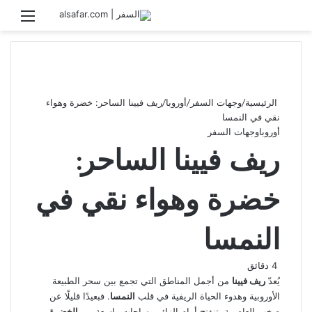
بحث عن
القائ
الرئيسية
/
وجهات السفر
/
أوروبا
/
ريف فيينا الساحر: خضرة وهواء
نقي في النمسا
أوروبا
وجهات السفر
ريف فيينا الساحر:
خضرة وهواء نقي في
النمسا
4 دقائق
يُعدّ
ريف فيينا
من أجمل المناطق التي تجمع بين سحر الطبيعة
الأوروبية وهدوء الحياة الريفية في قلب
النمسا
. فبعيدًا قليلًا عن
صخب العاصمة، تنفتح أمام الزائر مساحات واسعة من
الخضرة