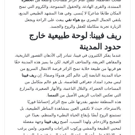
الممتدة، والقرى الهادئة، والحقول المتموجة، والكروم التي تمنح
المكان طابعًا شاعريًا لا يُنسى. وفي هذا المشهد الطبيعي البديع،
يلتقي الجمال البصري مع
هواء نقي
يبعث على الراحة ويجعل
الزيارة تجربة متكاملة للعقل والروح والجسد.
ريف فيينا: لوحة طبيعية خارج
حدود المدينة
عندما يفكر الكثيرون في فيينا، تتبادر إلى الأذهان القصور التاريخية،
والمقاهي العريقة، والمتاحف الراقية. لكن ما يميز هذه المدينة حقًا
هو قربها من طبيعة خلابة تمنح الزائر فرصة الانتقال السريع من
حياة المدينة النابضة إلى عالم أكثر هدوءًا وصفاءً. إن
ريف فيينا
ليس مجرد امتداد جغرافي للعاصمة، بل هو عالم متكامل من
المساحات الخضراء، والتلال الناعمة، والأنهار الصغيرة، والمزارع
التي تعكس الجانب الريفي الأصيل من
النمسا
.
هذه المنطقة تشتهر بقدرتها على منح الزائر إحساسًا فوريًا
بالاسترخاء، حيث لا تكتفي العين بمشاهدة المناظر الطبيعية، بل
تستمتع الروح أيضًا بإيقاع الحياة البطيء والمنظم، بعيدًا عن
الضجيج والازدحام. ولهذا السبب، أصبح
ريف فيينا
وجهة مفضلة
لمحبي الطبيعة والمشي وركوب الدراجات والتصوير. ولمن يرغب
في الاطلاع على أحد المراجع السياحية الموثوقة حول النمسا،