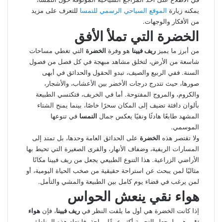
يمكنه زيارة
الموقع السياحي الرسمي للنمسا
للتعرف على مزيد
من الأفكار والوجهات.
الخضرة التي تملأ الأفق
من أبرز ما يميز
ريف فيينا
هو وفرة
الخضرة
التي تغطي مساحات
شاسعة من الأرض، لتخلق مشاهد مبهجة في كل فصل من فصول
السنة. ففي الربيع والصيف، تبدو الحقول والحدائق في أبهى
صورها، حيث تتدرج درجات الأخضر بين الأعشاب، والأشجار،
والكروم، والمروج المفتوحة. أما في الخريف، فتكتسي الطبيعة
بألوان دافئة تضيف إلى المكان سحرًا خاصًا، بينما يمنح الشتاء
المشهد طابعًا هادئًا ونقيًا يعكس جمال
النمسا
في تنوعها
الموسمي.
ولا تقتصر هذه
الخضرة
على الحدائق العامة وحدها، بل تمتد إلى
المسارات الريفية، وضفاف الأنهار، والقرى الصغيرة التي تحيط بها
الأراضي الزراعية. هذا التنوع الطبيعي يجعل من ريف فيينا مكانًا
مثاليًا لمن يبحث عن استراحة حقيقية من صخب الحياة اليومية، أو
لمن يرغب في قضاء يوم كامل بين الطبيعة والمشي والتأمل.
هواء نقي ينعش الحواس
إذا كانت الخضرة هي أول ما يلفت النظر في
ريف فيينا
، فإن
هواء
نقي
هو ما يجعل التجربة أكثر عمقًا وراحة. فابتعاد هذه المناطق