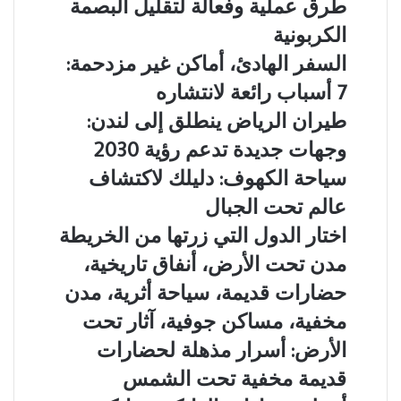
طرق عملية وفعالة لتقليل البصمة
السياحة
البيئية:
الكربونية
9
السفر
السفر الهادئ، أماكن غير مزدحمة:
طرق
الهادئ،
عملية
7 أسباب رائعة لانتشاره
أماكن
وفعالة
غير
طيران
طيران الرياض ينطلق إلى لندن:
لتقليل
مزدحمة:
الرياض
البصمة
وجهات جديدة تدعم رؤية 2030
7
ينطلق
الكربونية
أسباب
إلى
سياحة
سياحة الكهوف: دليلك لاكتشاف
رائعة
لندن:
الكهوف:
عالم تحت الجبال
لانتشاره
وجهات
دليلك
جديدة
لاكتشاف
اختار
اختار الدول التي زرتها من الخريطة
تدعم
عالم
الدول
مدن
مدن تحت الأرض، أنفاق تاريخية،
رؤية
تحت
التي
تحت
2030
الجبال
زرتها
حضارات قديمة، سياحة أثرية، مدن
الأرض،
من
أنفاق
مخفية، مساكن جوفية، آثار تحت
الخريطة
تاريخية،
الأرض: أسرار مذهلة لحضارات
حضارات
قديمة،
قديمة مخفية تحت الشمس
سياحة
أخطر