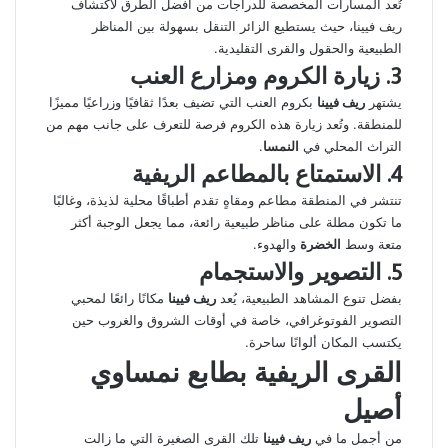
تُعد المسارات المخصصة للدراجات من أفضل الطرق لاكتشاف
ريف فيينا، حيث يستطيع الزائر التنقل بسهولة بين المناظر
الطبيعية والحقول والقرى التقليدية.
3. زيارة الكروم ومزارع العنب
يشتهر
ريف فيينا
بكروم العنب التي تضيف بعدًا ثقافيًا وزراعيًا مميزًا
للمنطقة. وتُعد زيارة هذه الكروم فرصة للتعرف على جانب مهم من
التراث المحلي في
النمسا
.
4. الاستمتاع بالمطاعم الريفية
تنتشر في المنطقة مطاعم ومقاهٍ تقدم أطباقًا محلية لذيذة، وغالبًا
ما تكون مطلة على مناظر طبيعية رائعة، مما يجعل الوجبة أكثر
متعة وسط
الخضرة
والهدوء.
5. التصوير والاستجمام
بفضل تنوع المشاهد الطبيعية، يُعد
ريف فيينا
مكانًا رائعًا لمحبي
التصوير الفوتوغرافي، خاصة في أوقات الشروق والغروب حين
يكتسب المكان ألوانًا ساحرة.
القرى الريفية بطابع نمساوي
أصيل
من أجمل ما في
ريف فيينا
تلك القرى الصغيرة التي ما زالت