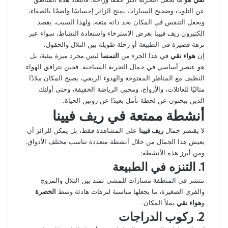
عن التلوث وضجيج السيارات يمنح الزائر إحساسًا واضحًا بالصفاء،
ويجعل التنفس في المكان بحد ذاته متعة. ولهذا السبب، يقصد
الكثيرون ريف فيينا بغرض الاسترخاء واستعادة النشاط، سواء عبر
نزهة قصيرة في الطبيعة أو رحلة طويلة بين التلال والحقول.
إن
هواء نقي
في هذا الجزء من
النمسا
ليس مجرد ميزة بيئية، بل
هو عنصر أساسي في جمال التجربة السياحية. فحين يترافق الهواء
النظيف مع المناظر المفتوحة والهدوء الريفي، يصبح المكان ملاذًا
مثاليًا للعائلات، والأزواج، ومحبي الرياضة الخفيفة، وحتى أولئك
الذين يبحثون عن لحظة تأمل بعيدًا عن روتين الحياة.
أنشطة ممتعة في ريف فيينا
لا يقتصر جمال
ريف فيينا
على المشاهدة فقط، بل يمكن للزائر أن
يعيش هذا الجمال من خلال أنشطة متعددة تناسب مختلف الأذواق.
ومن أبرز هذه الأنشطة:
1. التنزه في الطبيعة
تنتشر في المنطقة مسارات للمشي تمتد بين التلال والمروج
والقرى الصغيرة، ما يجعلها مناسبة لنزهات هادئة وسط
الخضرة
و
هواء نقي
يملأ المكان.
2. ركوب الدراجات