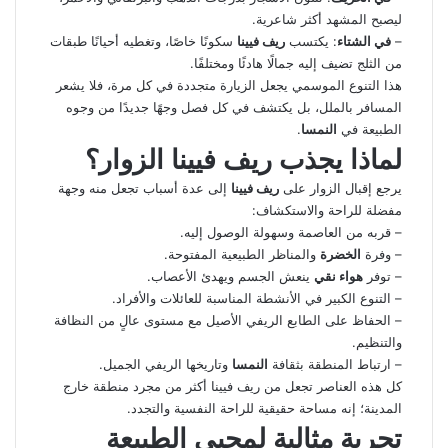
ليصبح المشهد أكثر شاعرية.
–
في الشتاء
: يكتسب
ريف فيينا
سكونًا خاصًا، وتغطيه أحيانًا طبقات
من الثلج تضيف إليه جمالًا هادئًا ومختلفًا.
هذا التنوع الموسمي يجعل الزيارة متجددة في كل مرة، فلا يشعر
المسافر بالملل، بل يكتشف في كل فصل وجهًا جديدًا من وجوه
الطبيعة في
النمسا
.
لماذا يجذب ريف فيينا الزوار؟
يرجع إقبال الزوار على
ريف فيينا
إلى عدة أسباب تجعل منه وجهة
مفضلة للراحة والاستكشاف:
– قربه من العاصمة وسهولة الوصول إليه.
– وفرة
الخضرة
والمناظر الطبيعية المفتوحة.
– توفر
هواء نقي
ينعش الجسم ويهدئ الأعصاب.
– التنوع الكبير في الأنشطة المناسبة للعائلات والأفراد.
– الحفاظ على الطابع الريفي الأصيل مع مستوى عالٍ من النظافة
والتنظيم.
– ارتباط المنطقة بثقافة
النمسا
وتاريخها الريفي الجميل.
كل هذه العناصر تجعل من ريف فيينا أكثر من مجرد منطقة خارج
المدينة؛ إنه مساحة حقيقية للراحة النفسية والتجدد.
تجربة مثالية لمحبي الطبيعة