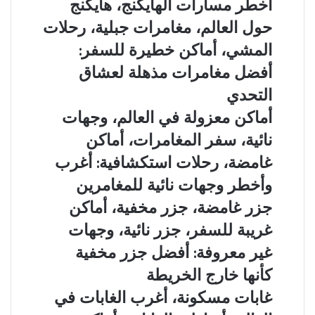
أخطر مسارات الهايكنج، هايكنج
أثرية،
مسارات
مدن
حول العالم، مغامرات جبلية، رحلات
الهايكنج،
مخفية،
هايكنج
المشي، أماكن خطيرة للسفر:
مساكن
حول
جوفية،
أفضل مغامرات مذهلة لعشاق
العالم،
آثار
مغامرات
التحدي
تحت
جبلية،
الأرض:
أماكن
أماكن معزولة في العالم، وجهات
رحلات
أسرار
معزولة
المشي،
نائية، سفر المغامرات، أماكن
مذهلة
في
أماكن
لحضارات
العالم،
غامضة، رحلات استكشافية: أغرب
خطيرة
قديمة
وجهات
للسفر:
وأخطر وجهات نائية للمغامرين
مخفية
نائية،
أفضل
تحت
سفر
جزر
جزر غامضة، جزر مخفية، أماكن
مغامرات
الشمس
المغامرات،
غامضة،
مذهلة
غريبة للسفر، جزر نائية، وجهات
أماكن
جزر
لعشاق
غامضة،
مخفية،
غير معروفة: أفضل جزر مخفية
التحدي
رحلات
أماكن
كأنها خارج الخريطة
استكشافية:
غريبة
أغرب
للسفر،
غابات
غابات مسكونة، أغرب الغابات في
وأخطر
جزر
مسكونة،