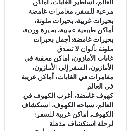
العالم، أساطير الغابات، أماكن
وجهات
نائية،
أغرب
نائية
وجهات
الغابات
مرعبة للسفر، مغامرات غامضة
للمغامرين
غير
في
بحيرات
بحيرات غريبة، بحيرات ملونة،
معروفة:
العالم،
غريبة،
أفضل
أساطير
أماكن طبيعية عجيبة، بحيرة وردية،
بحيرات
جزر
الغابات،
ملونة،
بحيرات غامضة: أجمل بحيرات
مخفية
أماكن
أماكن
كأنها
مرعبة
ملونة بألوان لا تصدق
طبيعية
خارج
للسفر،
عجيبة،
غابات
غابات الأمازون، أماكن مخفية في
الخريطة
مغامرات
بحيرة
الأمازون،
غامضة
الأمازون، السفر إلى الأمازون،
وردية،
أماكن
بحيرات
مخفية
مغامرات في الغابات، أماكن غريبة
غامضة:
في
في العالم
أجمل
الأمازون،
بحيرات
السفر
كهوف
كهوف غامضة، أغرب الكهوف في
ملونة
إلى
غامضة،
العالم، سياحة الكهوف، استكشاف
بألوان
الأمازون،
أغرب
لا
مغامرات
الكهوف
الكهوف، أماكن غريبة للسفر:
تصدق
في
في
لرحلة استكشاف مذهلة
الغابات،
العالم،
أماكن
سياحة
قرى