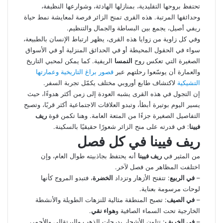
تحتفظ بروحها التقليدية، بمنازلها الهادئة، وشوارعها النظيفة،
وحدائقها المرتبة. هذه القرى تمنح الزائر فرصة لمعايشة نمط حياة
ريفي أصيل، يجمع بين البساطة والجمال والتنظيم.
وفي كل زاوية من زوايا هذه القرى، يظهر ارتباط الإنسان بالطبيعة،
سواء في الحقول المحيطة أو في الحدائق المنزلية أو في الأسواق
الصغيرة التي تعكس روح
النمسا
الريفية. كما يمكن لمحبي التاريخ
والعمارة أن يوسّعوا رحلتهم عبر
قصور براغ التاريخية وعمارتها
التشيكية
لاكتشاف طابع أوروبي مختلف يكمّل تجربة السفر.
إن التجول في هذه القرى يشبه العودة إلى زمن أكثر هدوءًا، حيث
يسير اليوم بوتيرة أبطأ، وتبدو العلاقات الاجتماعية أكثر قربًا، وتصبح
التفاصيل الصغيرة جزءًا من المتعة العامة. وهنا تكمن قوة
ريف
فيينا
: في قدرته على منح الزائر شعورًا حقيقيًا بالسكينة.
ريف فيينا في كل فصل
من المثير في
ريف فيينا
أنه يحتفظ بجاذبيته طوال العام، وإن
اختلفت المظاهر من فصل لآخر.
–
في الربيع
: تتفتح الأزهار وتزداد
الخضرة
، فتبدو المروج كأنها
لوحات مرسومة بعناية.
–
في الصيف
: تصبح المنطقة مثالية للنزهات الطويلة والأنشطة
الخارجية تحت السماء الصافية و
هواء نقي
.
–
في الخريف
: تتلون الأشجار بدرجات الذهب والبرتقالي والأحمر،