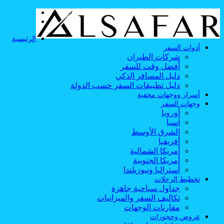
القائمة
بحث
عن
الرئيسية
أدوات السفر
شركات الطيران
أفضل وقت للسفر
دليل المسافر الذكي
دليل تطبيقات السفر حسب الدولة
أسرار ووجهات مخفية
وجهات السفر
أوروبا
آسيا
الشرق الأوسط
أفريقيا
أمريكا الشمالية
أمريكا الجنوبية
أستراليا ونيوزيلندا
تخطيط الرحلات
جداول سياحية جاهزة
تكاليف السفر والميزانيات
مقارنات الوجهات
عروض وحجوزات