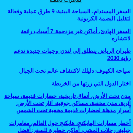
السفر المستدام، السياحة البيئية: 9 طرق عملية وفعالة
لتقليل البصمة الكربونية
السفر
السفر الهادئ، أماكن غير مزدحمة: 7 أسباب رائعة
الهادئ،
لانتشاره
أماكن
غير
طيران
طيران الرياض ينطلق إلى لندن: وجهات جديدة تدعم
مزدحمة:
الرياض
رؤية 2030
7
ينطلق
أسباب
إلى
رائعة
سياحة
سياحة الكهوف: دليلك لاكتشاف عالم تحت الجبال
لندن:
لانتشاره
الكهوف:
وجهات
دليلك
اختار
اختار الدول التي زرتها من الخريطة
جديدة
لاكتشاف
الدول
تدعم
عالم
التي
رؤية
مدن
مدن تحت الأرض، أنفاق تاريخية، حضارات قديمة، سياحة
تحت
زرتها
2030
تحت
أثرية، مدن مخفية، مساكن جوفية، آثار تحت الأرض:
الجبال
من
الأرض،
أسرار مذهلة لحضارات قديمة مخفية تحت الشمس
الخريطة
أنفاق
تاريخية،
أخطر
أخطر مسارات الهايكنج، هايكنج حول العالم، مغامرات
حضارات
مسارات
قديمة،
جبلية، رحلات المشي، أماكن خطيرة للسفر: أفضل