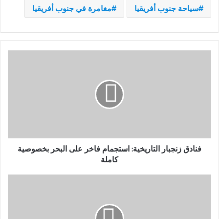
سياحة جنوب أفريقيا
مغامرة في جنوب أفريقيا
فنادق
زنجبار
التاريخية:
استجمام
فاخر
على
البحر
بخصوصية
كاملة
فنادق زنجبار التاريخية: استجمام فاخر على البحر بخصوصية
كاملة
استكشف
جبل
الطاولة
في