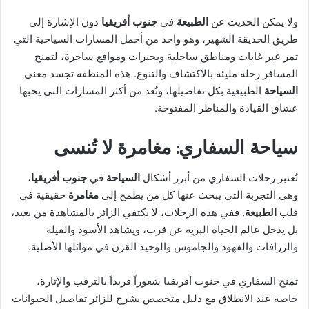
ولا يمكن الحديث عن
الطبيعة
في
جنوب أفريقيا
دون الإشارة إلى
طريق الحديقة الشهير، وهو واحد من أجمل المسارات السياحية التي
تمر عبر غابات ومناطق ساحلية وبحيرات ومواقع ساحرة، لتمنح
المسافر رحلة مليئة بالاكتشاف والتنوع. هذه المنطقة تجسد معنى
السياحة
الطبيعية بكل تفاصيلها، وتُعد من أكثر المسارات التي يحبها
عشاق القيادة والمناظر المفتوحة.
سياحة السفاري: مغامرة لا تُنسى
تُعتبر رحلات السفاري من أبرز أشكال
السياحة
في
جنوب أفريقيا
،
وهي التجربة التي يبحث عنها كل من يطمح إلى
مغامرة
حقيقية في
قلب
الطبيعة
. ففي هذه الرحلات، لا يكتفي الزائر بالمشاهدة من بعيد،
بل يدخل عالم الحياة البرية عن قرب، ويشاهد الأسود والفيلة
والزرافات والفهود والجاموس والوحيد القرن في موائلها الأصلية.
تمنح السفاري في جنوب أفريقيا شعوراً فريداً بالترقب والإثارة،
خاصة عند الانطلاق مع دليل متخصص يشرح للزائر تفاصيل الحيوانات