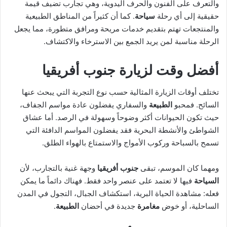
والتعرف على الفنون والحرف اليدوية، وهي تجارب تضيف قيمة
حقيقية إلى أي رحلة
سياحة
. كما أن كثيراً من المناطق الطبيعية
والمنتجعات تهتم بتقديم خدمات مريحة ومرافق متطورة، مما يجعل
الرحلة مناسبة لمن يريد الجمع بين الاسترخاء والاكتشاف.
أفضل وقت لزيارة جنوب أفريقيا
تختلف أوقات الزيارة المثالية حسب نوع التجربة التي يبحث عنها
السائح. فمحبو
الطبيعة
والسفاري يفضلون عادة مواسم الجفاف،
حيث تكون الحيوانات أكثر وضوحاً وسهولة في الرصد. أما عشاق
الشواطئ والأنشطة البحرية فقد يفضلون المواسم الدافئة التي
تسمح بالسباحة وركوب الأمواج والاستمتاع بالهواء الطلق.
ومهما كان الموسم، تبقى
جنوب أفريقيا
وجهة غنية بالتجارب، لأن
السياحة
فيها لا تعتمد على عنصر واحد فقط. فهناك دائماً ما يمكن
فعله: مشاهدة الحياة البرية، استكشاف الجبال، التجول في المدن
الساحلية، أو خوض
مغامرة
جديدة في أحضان
الطبيعة
.