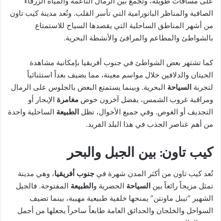
على مسافات طويلة، وتجمع بين الرمال الناعمة والمياه الزرقاء
الصافية والمناظر البانورامية التي تأسر القلب. وتُعد مدينة كيب تاون
من أشهر المناطق الساحلية التي يقصدها السياح للاستمتاع
بالشواطئ والمطاعم والمرافئ والأنشطة البحرية.
كما تشتهر بعض الشواطئ في جنوب أفريقيا بإمكانية مشاهدة
الحيتان والدلافين خلال مواسم معينة، مما يضيف بعداً استثنائياً
لتجربة
السياحة
البحرية. وبينما يستمتع البعض بالجلوس على الرمال
ومراقبة غروب الشمس، يفضل آخرون خوض
مغامرة
الإبحار أو
التجديف أو الغوص. وفي جميع الأحوال، تظل
الطبيعة
الساحلية واحدة
من أهم عناصر الجذب في هذا البلد الفريد.
كيب تاون: بين الجبل والبحر
تُعد كيب تاون من أكثر المدن شهرة في
جنوب أفريقيا
، وهي مدينة
تمثل مزيجاً رائعاً بين
السياحة
الحضرية و
الطبيعة
المفتوحة. فالجبل
الشهير “تيبل ماونتن” يمنحها خلفية طبيعية مهيبة، بينما تضيف
السواحل والخلجان والحدائق العامة طابعاً ساحراً يجعلها من أجمل