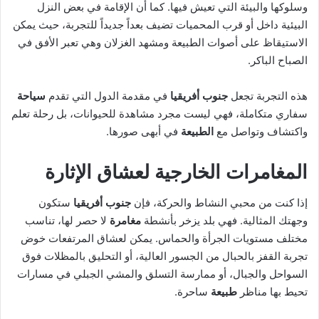
وسلوكها والبيئة التي تعيش فيها. كما أن الإقامة في بعض النزل
البيئية داخل أو قرب المحميات تضيف بعداً جديداً للتجربة، حيث يمكن
الاستيقاظ على أصوات الطبيعة ومشهد الغزلان وهي تعبر الأفق في
الصباح الباكر.
هذه التجربة تجعل
جنوب أفريقيا
في مقدمة الدول التي تقدم
سياحة
سفاري متكاملة، فهي ليست مجرد مشاهدة للحيوانات، بل رحلة تعلم
واكتشاف وتواصل مع
الطبيعة
في أبهى صورها.
المغامرات الخارجية لعشاق الإثارة
إذا كنت من محبي النشاط والحركة، فإن
جنوب أفريقيا
ستكون
وجهتك المثالية. فهي بلد يزخر بأنشطة
مغامرة
لا حصر لها، تناسب
مختلف مستويات الجرأة والحماس. يمكن لعشاق المرتفعات خوض
تجربة القفز بالحبال من الجسور العالية، أو التحليق بالمظلات فوق
السواحل والجبال، أو ممارسة التسلق والمشي الجبلي في مسارات
تحيط بها مناظر
طبيعة
ساحرة.