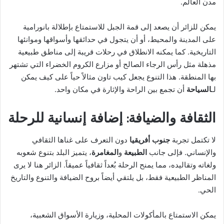
مدن العالم.
يمكن للزائر أن يصعد إلى قمة الجبل للاستمتاع بإطلالة بانورامية
على المدينة والمحيط، أو أن يتجول في حدائقها وأسواقها وموانئها
التاريخية. كما يمكنه الانطلاق في رحلات قريبة إلى مناطق طبيعية
مذهلة مثل رأس الرجاء الصالح أو مزارع الكروم الخضراء التي تشتهر
بها المنطقة. هذا التنوع يجعل كيب تاون مثالاً حياً على كيف يمكن
لـ
السياحة
أن تجمع بين الراحة والإثارة في مكان واحد.
الثقافة والضيافة: إضافة إنسانية للرحلة
لا تكتمل تجربة
جنوب أفريقيا
دون التعرف على غناها الثقافي
والإنساني. فإلى جانب
الطبيعة
و
المغامرة
، يتميز البلد بتنوع شعوبه
ولغاته وتقاليده، مما يمنح الرحلة بُعداً ثقافياً عميقاً. الزائر هنا لا يرى
المناظر الطبيعية فقط، بل يلتقي أيضاً بروح الضيافة والتنوع والتاريخ
الحي.
يمكن الاستمتاع بالمأكولات المحلية، وزيارة الأسواق الشعبية،