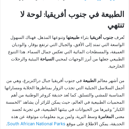
الطبيعة في جنوب أفريقيا: لوحة لا
تنتهي
تُعرف
جنوب أفريقيا
بثراء
طبيعتها
وتنوعها المذهل. فهناك السهول
الواسعة التي تمتد إلى الأفق، والجبال التي ترتفع بوقار، والوديان
العميقة، والمسطحات المائية التي تعكس جمال السماء. هذا التنوع
الطبيعي جعلها من أبرز الوجهات لمحبي
السياحة
البيئية والرحلات
الخارجية.
من أشهر معالم
الطبيعة
في جنوب أفريقيا جبال دراكنزبرغ، وهي من
أجمل السلاسل الجبلية التي تجذب الزوار بمناظرها الخلابة ومساراتها
المناسبة للمشي والتسلق. كما تُعد حديقة كروغر الوطنية من أهم
المحميات الطبيعية في العالم، حيث يمكن للزائر أن يشاهد “الخمسة
الكبار” وغيرها من الحيوانات في بيئتها الطبيعية، في تجربة تُجسد
معنى
المغامرة
وسط البرية. ولمن يريد معلومات موثوقة عن هذه
الحديقة، يمكن الاطلاع على موقع
South African National Parks
.