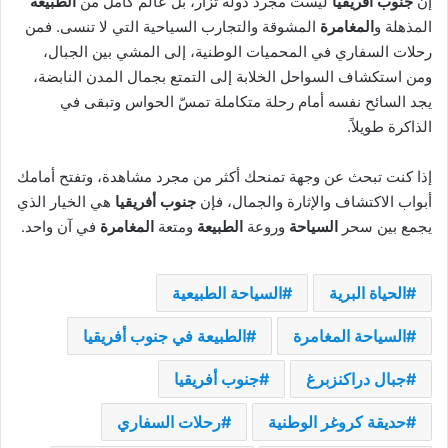
إن
جنوب أفريقيا
ليست مجرد دولة تُزار، بل عالم كامل من
الطبيعة
المذهلة و
المغامرة
المشوقة والتجارب السياحية التي لا تنسى. فمن
رحلات السفاري في المحميات الوطنية، إلى المشي بين الجبال،
ومن استكشاف السواحل الخلابة إلى التمتع بجمال المدن النابضة،
يجد السائح نفسه أمام رحلة متكاملة تمسّ الحواس وتبقى في
الذاكرة طويلاً.
إذا كنت تبحث عن وجهة تمنحك أكثر من مجرد مشاهدة، وتفتح أمامك
أبواب الاكتشاف والإثارة والجمال، فإن
جنوب أفريقيا
هي الخيار الذي
يجمع بين سحر
السياحة
وروعة
الطبيعة
ومتعة
المغامرة
في آن واحد.
الحياة البرية
السياحة الطبيعية
السياحة المغامرة
الطبيعة في جنوب أفريقيا
جبال دراكنزبرغ
جنوب أفريقيا
حديقة كروغر الوطنية
رحلات السفاري