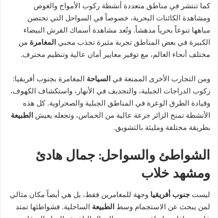
كما تنتشر في مناطق متعددة أنشطة ركوب الأمواج والغوص
ومشاهدة الكائنات البحرية، خصوصاً في السواحل التي تحتضن
مياهها تنوعاً بحرياً مدهشاً. وتُعد مشاهدة أسماك القرش البيضاء
الكبيرة في بعض المناطق تجربة مثيرة تجذب محبي
المغامرة
من
مختلف أنحاء العالم، مع توفير معايير أمان عالية وتنظيم محترف.
ومن التجارب الأخرى الممتعة في
السياحة
المغامرة بجنوب أفريقيا:
ركوب الدراجات الجبلية، والتجديف في الأنهار، واستكشاف الكهوف،
وقيادة الطرق الوعرة في المناطق الجبلية والصحراوية. كل هذه
الأنشطة تمنح الزائر جرعة عالية من الحماس، وتجعله يعيش
الطبيعة
بطريقة مختلفة ومليئة بالتشويق.
الشواطئ والسواحل: جمال هادئ
ومشهد خلاب
ليست
جنوب أفريقيا
وجهة للمغامرين فقط، بل هي أيضاً مكان مثالي
لمن يبحث عن الاستجمام وسط
الطبيعة
الساحلية. فشواطئها تمتد