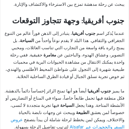
يبحث عن رحلة مدهشة تمزج بين الاسترخاء والاكتشاف والإثارة.
جنوب أفريقيا: وجهة تتجاوز التوقعات
عندما يُذكر اسم
جنوب أفريقيا
، يتبادر إلى الذهن فوراً عالم من التنوع
الجغرافي والثقافي. هذا البلد لا يقدم نوعاً واحداً من
السياحة
، بل
يمنح زائره باقة واسعة من التجارب التي تناسب العائلات، ومحبي
التصوير، وعشاق الهدوء، والباحثين عن
مغامرة
حقيقية. ففي رحلة
واحدة يمكنك الانتقال من مشاهدة الحيوانات البرية في محميات
طبيعية شهيرة إلى التجول على شواطئ المحيط الأطلسي والهندي،
ثم خوض تجربة تسلق الجبال أو قيادة الطرق الساحلية الخلابة.
ما يميز
جنوب أفريقيا
أيضاً هو أنها تمنح الزائر إحساساً دائماً بالدهشة.
فكل منطقة فيها تحمل طابعاً خاصاً، سواء في المناخ أو التضاريس أو
الأنشطة المتاحة. وهذا يجعل
السياحة
فيها تجربة متجددة لا تُنسى،
خصوصاً لمن يعشق
الطبيعة
ويبحث عن وجهات نابضة بالحياة
والاختلاف. ويمكن لمن يخطط لرحلة شاملة أن يبدأ بتصفح
عروض
السفر والحجوزات عبر Alsafar
لترتيب تفاصيل الرحلة بسهولة.