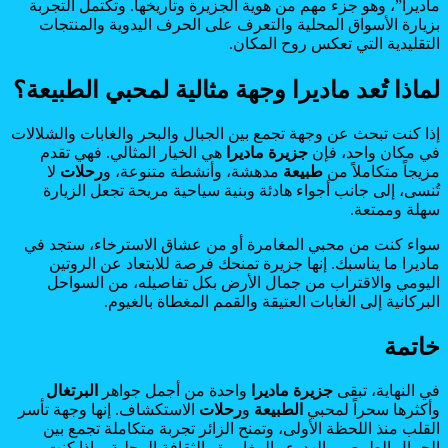
ماديرا”، وهو جزء مهم من هوية الجزيرة وتاريخها. وتكتمل التجربة
بزيارة الأسواق المحلية والتعرف على الحرف اليدوية والمنتجات
التقليدية التي تعكس روح المكان.
لماذا تُعد ماديرا وجهة مثالية لمحبي الطبيعة؟
إذا كنت تبحث عن وجهة تجمع بين الجبال والبحر والغابات والشلالات
في مكان واحد، فإن
جزيرة ماديرا
هي الخيار المثالي. فهي تقدم
مزيجاً متكاملاً من
طبيعة
مدهشة، وأنشطة متنوعة، و
رحلات
لا
تُنسى، إلى جانب أجواء هادئة وبنية سياحية مريحة تجعل الزيارة
سهلة وممتعة.
سواء كنت من محبي المغامرة أو من عشاق الاسترخاء، ستجد في
ماديرا ما يناسبك. إنها جزيرة تمنحك فرصة للابتعاد عن الروتين
اليومي والاقتراب من جمال الأرض بكل تفاصيله، من السواحل
البركانية إلى الغابات العتيقة والقمم المغطاة بالغيوم.
خاتمة
في النهاية، تبقى
جزيرة ماديرا
واحدة من أجمل جواهر
البرتغال
وأكثرها سحراً لمحبي
الطبيعة
و
رحلات
الاستكشاف. إنها وجهة تأسر
القلب منذ اللحظة الأولى، وتمنح الزائر تجربة متكاملة تجمع بين
الجمال الطبيعي والهدوء والمغامرة والثقافة المحلية. وإذا كنت