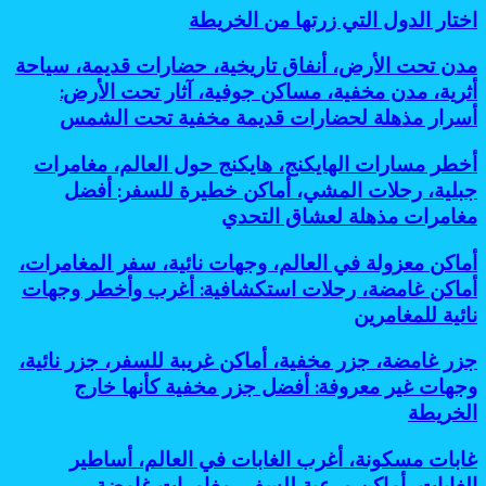
دليلك
اختار
اختار الدول التي زرتها من الخريطة
جديدة
لاكتشاف
الدول
تدعم
عالم
التي
رؤية
مدن
مدن تحت الأرض، أنفاق تاريخية، حضارات قديمة، سياحة
تحت
زرتها
2030
تحت
أثرية، مدن مخفية، مساكن جوفية، آثار تحت الأرض:
الجبال
من
الأرض،
أسرار مذهلة لحضارات قديمة مخفية تحت الشمس
الخريطة
أنفاق
تاريخية،
أخطر
أخطر مسارات الهايكنج، هايكنج حول العالم، مغامرات
حضارات
مسارات
قديمة،
جبلية، رحلات المشي، أماكن خطيرة للسفر: أفضل
الهايكنج،
سياحة
مغامرات مذهلة لعشاق التحدي
هايكنج
أثرية،
حول
مدن
أماكن
أماكن معزولة في العالم، وجهات نائية، سفر المغامرات،
العالم،
مخفية،
معزولة
مغامرات
أماكن غامضة، رحلات استكشافية: أغرب وأخطر وجهات
مساكن
في
جبلية،
جوفية،
نائية للمغامرين
العالم،
رحلات
آثار
وجهات
المشي،
تحت
جزر
جزر غامضة، جزر مخفية، أماكن غريبة للسفر، جزر نائية،
نائية،
أماكن
الأرض:
غامضة،
سفر
وجهات غير معروفة: أفضل جزر مخفية كأنها خارج
خطيرة
أسرار
جزر
المغامرات،
للسفر:
الخريطة
مذهلة
مخفية،
أماكن
أفضل
لحضارات
أماكن
غامضة،
مغامرات
قديمة
غابات
غابات مسكونة، أغرب الغابات في العالم، أساطير
غريبة
رحلات
مذهلة
مخفية
مسكونة،
للسفر،
الغابات، أماكن مرعبة للسفر، مغامرات غامضة
استكشافية: