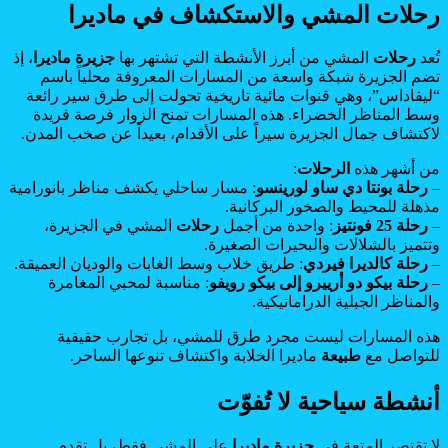
رحلات المشي والاستكشاف في ماديرا
تُعد
رحلات
المشي من أبرز الأنشطة التي تشتهر بها
جزيرة ماديرا
، إذ
تضم الجزيرة شبكة واسعة من المسارات المعروفة محلياً باسم
“ليفاداس”، وهي قنوات مائية تاريخية تحولت إلى طرق سير رائعة
وسط المناظر الخضراء. هذه المسارات تمنح الزوار فرصة فريدة
لاكتشاف جمال الجزيرة سيراً على الأقدام، بعيداً عن صخب المدن.
من أشهر هذه
الرحلات
:
–
رحلة بونتا دي ساو لورينسو
: مسار ساحلي يكشف مناظر بانورامية
مذهلة للمحيط والصخور البركانية.
–
رحلة 25 فونتيز
: واحدة من أجمل
رحلات
المشي في الجزيرة،
وتتميز بالشلالات والبحيرات الصغيرة.
–
رحلة كالديرا فيردي
: طريق خلاب وسط الغابات والوديان العميقة.
–
رحلة بيكو دو أرييرو إلى بيكو رويفو
: مناسبة لمحبي المغامرة
والمناظر الجبلية الدراماتيكية.
هذه المسارات ليست مجرد طرق للمشي، بل تجارب حقيقية
للتواصل مع
طبيعة
ماديرا الخلابة واكتشاف تنوعها الساحر.
أنشطة سياحية لا تُفوّت
لا تقتصر المتعة في
جزيرة ماديرا
على المشي فقط، بل تقدم