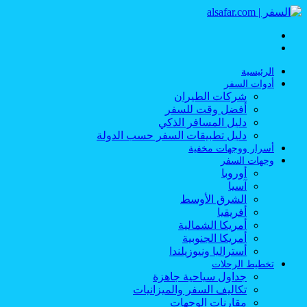
القائمة
بحث
عن
الرئيسية
أدوات السفر
شركات الطيران
أفضل وقت للسفر
دليل المسافر الذكي
دليل تطبيقات السفر حسب الدولة
أسرار ووجهات مخفية
وجهات السفر
أوروبا
آسيا
الشرق الأوسط
أفريقيا
أمريكا الشمالية
أمريكا الجنوبية
أستراليا ونيوزيلندا
تخطيط الرحلات
جداول سياحية جاهزة
تكاليف السفر والميزانيات
مقارنات الوجهات