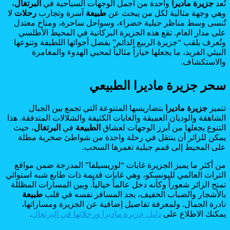
تُعد
جزيرة ماديرا
واحدة من أجمل الوجهات السياحية في
البرتغال
،
وهي وجهة مثالية لكل من يبحث عن
طبيعة
آسرة وتجارب
رحلات
لا
تُنسى وسط مناظر جبلية خضراء، وسواحل ساحرة، ومناخ معتدل
على مدار العام. تقع هذه الجزيرة البركانية في المحيط الأطلسي
وتُعرف بلقب “جزيرة الربيع الدائم” بفضل أجوائها اللطيفة وتنوعها
البيئي الفريد، ما يجعلها خياراً مثالياً لمحبي الهدوء والمغامرة
والاستكشاف.
سحر جزيرة ماديرا الطبيعي
تتميز
جزيرة ماديرا
بتضاريسها المتنوعة التي تجمع بين الجبال
الشاهقة والوديان العميقة والغابات الكثيفة والشلالات المتدفقة. هذا
التنوع يجعلها من أبرز الوجهات لعشاق
الطبيعة
في
البرتغال
، حيث
يمكن للزائر أن ينتقل في رحلة واحدة من شواطئ صخرية مطلة
على المحيط إلى قمم جبلية تغمرها السحب.
من أكثر ما يميز الجزيرة غابات “لوريسيلفا” المدرجة ضمن مواقع
التراث العالمي لليونسكو، وهي غابات قديمة ذات طابع شبه استوائي
تمنح الزائر شعوراً وكأنه دخل عالماً خيالياً. وبين المسارات المظللة
بالأشجار والضباب الخفيف، يجد المسافر نفسه في قلب
طبيعة
نادرة الجمال. ولمعرفة تفاصيل إضافية عن الجزيرة ومساراتها،
يمكنك الاطلاع على
دليل جزيرة ماديرا ورحلاتها في البرتغال
.