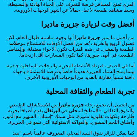
القرى تمنح المسافر فرصة للتعرف على الحياة الهادئة والبسيطة،
وسط مشاهد طبيعية لا تقل جمالاً عن أشهر الوجهات الأوروبية.
أفضل وقت لزيارة جزيرة ماديرا
من أجمل ما يميز
جزيرة ماديرا
أنها وجهة مناسبة طوال العام، لكن
فصول الربيع والخريف تُعد من أفضل الأوقات للاستمتاع بـ
رحلات
الطبيعة والمشي. في هذه الفترات تكون الأجواء معتدلة، والمناظر
الطبيعية في أبهى صورها، كما تكون المسارات أقل ازدحاماً.
أما في الصيف، فتزداد الأنشطة البحرية والرحلات الساحلية جاذبية،
بينما يمنح الشتاء الجزيرة هدوءاً خاصاً وفرصة للاستمتاع بأجواء
دافئة نسبياً مقارنة بالعديد من الوجهات الأوروبية الأخرى.
تجربة الطعام والثقافة المحلية
من الجميل أن تجمع رحلة
جزيرة ماديرا
بين الاستكشاف الطبيعي
والتذوق الثقافي. فالمطبخ المحلي في
البرتغال
يقدم أطباقاً بحرية
طازجة ونكهات تقليدية مميزة، مثل سمك “إسبادا” الشهير مع الموز،
وأطباق اللحم المشوي، والفواكه الاستوائية التي تنمو في الجزيرة.
كما يمكن للزائر تذوق النبيذ المحلي المعروف عالمياً باسم “نبيذ