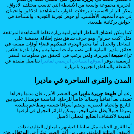
الجزيرة مجموعة واسعة من الأنشطة التي تناسب مختلف الأذواق.
يمكن للزائر الاستمتاع برحلات القوارب لمشاهدة الدلافين والحيتان
في مياه المحيط الأطلسي، أو خوض تجربة التجديف والسباحة في
أحواض بركانية طبيعية.
كما يمكن لعشاق المناظر البانورامية زيارة نقاط المشاهدة المرتفعة
مثل “كيب جيراو”، وهو جرف شاهق يمنح إطلالة مدهشة على
الساحل والجبال. أما محبو الهدوء، فيمكنهم قضاء أوقات ممتعة في
حدائق ماديرا النباتية التي تضم نباتات استوائية وأزهاراً نادرة تعكس
ثراء
طبيعة
الجزيرة. ولمن يرغب في التحقق من معلومات السفر
الرسمية، يوفر
الموقع السياحي الرسمي لماديرا
تفاصيل مفيدة عن
الأنشطة والمناطق الجديرة بالزيارة.
المدن والقرى الساحرة في ماديرا
رغم أن
طبيعة
جزيرة ماديرا
هي العنصر الأبرز، فإن مدنها وقراها
تضيف بعداً ثقافياً وجمالياً خاصاً للرحلة. العاصمة فونشال تجمع بين
التاريخ والحياة العصرية، وتضم أسواقاً شعبية ومطاعم تقليدية
ومرفأً جميلاً يطل على البحر. ويمكن للزائر التجول في أزقتها
القديمة لاكتشاف الطابع المحلي الأصيل.
أما القرى الجبلية مثل سانتانا فتشتهر بالمنازل التقليدية ذات
الأسقف المثلثة الملونة، وهي من أكثر الصور تميّزاً في
البرتغال
. هذه