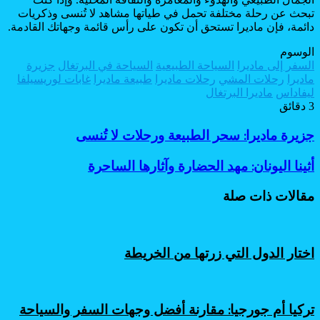
تبحث عن رحلة مختلفة تحمل في طياتها مشاهد لا تُنسى وذكريات
دائمة، فإن ماديرا تستحق أن تكون على رأس قائمة وجهاتك القادمة.
الوسوم
السفر إلى ماديرا
السياحة الطبيعية
السياحة في البرتغال
جزيرة
ماديرا
رحلات المشي
رحلات ماديرا
طبيعة ماديرا
غابات لوريسيلفا
ليفاداس
ماديرا البرتغال
3 دقائق
جزيرة
جزيرة ماديرا: سحر الطبيعة ورحلات لا تُنسى
ماديرا:
سحر
أثينا
أثينا اليونان: مهد الحضارة وآثارها الساحرة
الطبيعة
اليونان:
ورحلات
مهد
مقالات ذات صلة
لا
الحضارة
تُنسى
وآثارها
الساحرة
اختار الدول التي زرتها من الخريطة
تركيا أم جورجيا: مقارنة أفضل وجهات السفر والسياحة