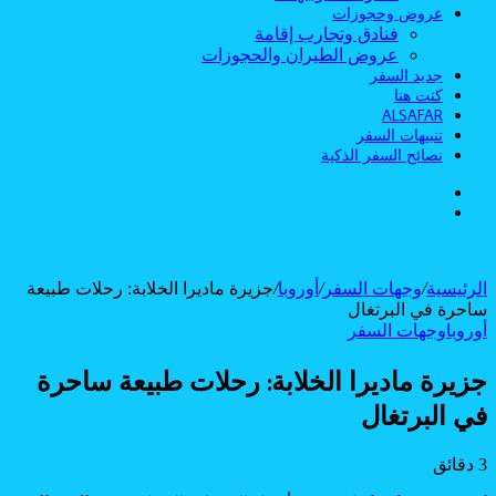
عروض وحجوزات
فنادق وتجارب إقامة
عروض الطيران والحجوزات
جديد السفر
كنت هنا
ALSAFAR
تنبيهات السفر
نصائح السفر الذكية
الوضع
بحث
المظلم
عن
الرئيسية
/
وجهات السفر
/
أوروبا
/
جزيرة ماديرا الخلابة: رحلات طبيعة
ساحرة في البرتغال
أوروبا
وجهات السفر
جزيرة ماديرا الخلابة: رحلات طبيعة ساحرة
في البرتغال
3 دقائق