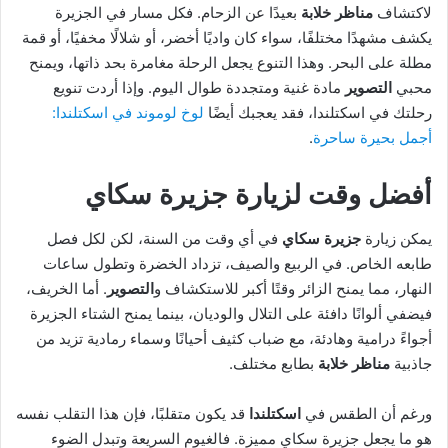
لاكتشاف
مناظر خلابة
بعيدًا عن الزحام. فكل مسار في الجزيرة
يكشف مشهدًا مختلفًا، سواء كان واديًا أخضر، أو شلالًا مخفيًا، أو قمة
مطلة على البحر. وهذا التنوع يجعل الرحلة مغامرة بحد ذاتها، ويمنح
محبي
التصوير
مادة غنية ومتجددة طوال اليوم. وإذا أردت تنويع
رحلتك في اسكتلندا، فقد يعجبك أيضًا
لوخ لوموند في اسكتلندا:
أجمل بحيرة ساحرة
.
أفضل وقت لزيارة جزيرة سكاي
يمكن زيارة
جزيرة سكاي
في أي وقت من السنة، لكن لكل فصل
طابعه الخاص. في الربيع والصيف، تزداد الخضرة وتطول ساعات
النهار، مما يمنح الزائر وقتًا أكبر للاستكشاف و
التصوير
. أما الخريف،
فيضفي ألوانًا دافئة على التلال والوديان، بينما يمنح الشتاء الجزيرة
أجواءً درامية وهادئة، مع ضباب كثيف أحيانًا وسماء رمادية تزيد من
جاذبية
مناظر خلابة
بطابع مختلف.
ورغم أن الطقس في
اسكتلندا
قد يكون متقلبًا، فإن هذا التقلب نفسه
هو ما يجعل جزيرة سكاي مميزة. فالغيوم السريعة وتبدل الضوء