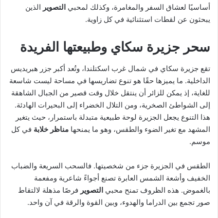
أساسيًا لعشاق السفر والمغامرة، وكذلك لمحبي
التصوير
الذين
يبحثون عن لقطات استثنائية في كل زاوية.
سحر جزيرة سكاي وطبيعتها الفريدة
تقع جزيرة سكاي في شمال غرب اسكتلندا، وتُعد أكبر جزر هبريديس
الداخلية. ما يميزها حقًا هو تنوع تضاريسها في مساحة ليست شاسعة
للغاية، إذ يمكن للزائر أن ينتقل خلال وقت قصير من الجبال الشاهقة
إلى الشواطئ الصخرية، ومن التلال الخضراء إلى البحيرات الهادئة.
هذا التنوع يجعل الجزيرة لوحة طبيعية متبدلة باستمرار، حيث يتغير
المشهد مع تغير الضوء والطقس، وهو ما يمنحها
مناظر خلابة
في كل
موسم.
الطقس في الجزيرة جزء من شخصيتها. فالسحب السريعة والضباب
الخفيف وأشعة الشمس العابرة تصنع أجواءً شاعرية ومفعمة
بالغموض. هذه الظروف تمنح محبي
التصوير
فرصًا مذهلة لالتقاط
صور تجمع بين الدراما والهدوء، وبين القوة والرقة في آن واحد.