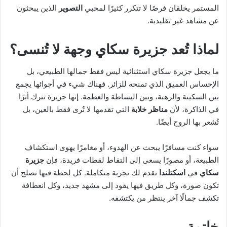
المستمر يخلقان فرصًا لا تتكرر كثيرًا لمحبي
التصوير
الذين يبحثون
عن مشاهد غير تقليدية.
لماذا تُعد جزيرة سكاي وجهة لا تُنسى؟
ما يجعل جزيرة سكاي استثنائية ليس فقط جمالها الطبيعي، بل
الإحساس العميق الذي تمنحه للزائر. فهناك شيء في أجوائها يجمع
بين السكينة والرهبة، وبين البساطة والعظمة. إنها جزيرة تترك أثرًا
في الذاكرة، لأن
مناظر خلابة
التي تقدمها لا تُرى فقط بالعين، بل
تُشعر بها الروح أيضًا.
سواء كنت مسافرًا يبحث عن الهدوء، أو مغامرًا يهوى استكشاف
الطبيعة، أو مصورًا يسعى إلى التقاط لقطات فريدة، فإن
جزيرة
سكاي
في
اسكتلندا
تقدم لك تجربة متكاملة. كل لحظة فيها تصلح أن
تكون صورة، وكل طريق فيها يقود إلى مشهد جديد، وكل انعطافة
تكشف جمالًا آخر ينتظر من يكتشفه.
خاتمة