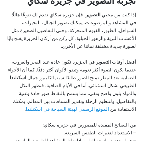
تجربة التصوير في جزيرة سكاي
إذا كنت من محبي
التصوير
، فإن جزيرة سكاي تقدم لك تنوعًا هائلًا
في المشاهد والموضوعات. يمكنك تصوير الجبال، البحيرات،
السواحل، الطيور، الغيوم المتحركة، وحتى التفاصيل الصغيرة مثل
الأعشاب البرية والزهور الجبلية. كل ركن من أركان الجزيرة يفتح بابًا
لصورة جديدة مختلفة تمامًا عن الأخرى.
أفضل أوقات
التصوير
في الجزيرة تكون عادة عند الفجر والغروب،
عندما يكون الضوء أكثر نعومة وتبدو الألوان أكثر دفئًا. كما أن الأجواء
الضبابية بعد المطر تمنح الصور طابعًا سينمائيًا يبرز جمال
اسكتلندا
الطبيعي بشكل استثنائي. أما في الأيام الصافية، فتظهر التلال
والمياه بلون واضح ونقي، مما يسمح بالتقاط صور حادة وغنية
بالتفاصيل. ولتنظيم الرحلة وتقدير المسافات بين المعالم، يمكنك
الاستفادة من
الموقع الرسمي لهيئة السياحة في اسكتلندا
.
من النصائح المفيدة للمصورين في جزيرة سكاي:
– الاستعداد لتغيرات الطقس السريعة.
– حمل عدسة واسعة الزاوية لالتقاط المشاهد الطبيعية الواسعة.