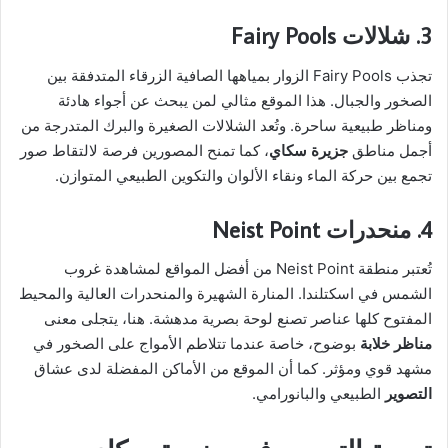
3. شلالات Fairy Pools
تجذب Fairy Pools الزوار بمياهها الصافية الزرقاء المتدفقة بين
الصخور والجبال. هذا الموقع مثالي لمن يبحث عن أجواء هادئة
ومناظر طبيعية ساحرة. وتُعد الشلالات الصغيرة والبرك المتدرجة من
أجمل مناطق
جزيرة سكاي
، كما تمنح المصورين فرصة لالتقاط صور
تجمع بين حركة الماء ونقاء الألوان والتكوين الطبيعي المتوازن.
4. منحدرات Neist Point
تُعتبر منطقة Neist Point من أفضل المواقع لمشاهدة غروب
الشمس في اسكتلندا. المنارة الشهيرة والمنحدرات العالية والمحيط
المفتوح كلها عناصر تصنع لوحة بصرية مدهشة. هنا، يتجلى معنى
مناظر خلابة
بوضوح، خاصة عندما تتلاطم الأمواج على الصخور في
مشهد قوي ومؤثر. كما أن الموقع من الأماكن المفضلة لدى عشاق
التصوير
الطبيعي والبانورامي.