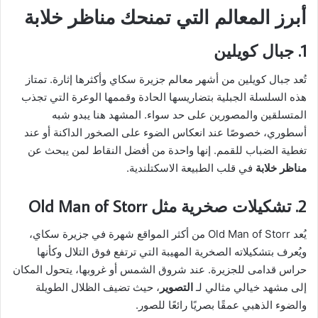
أبرز المعالم التي تمنحك مناظر خلابة
1. جبال كويلين
تُعد جبال كويلين من أشهر معالم جزيرة سكاي وأكثرها إثارة. تمتاز
هذه السلسلة الجبلية بتضاريسها الحادة وقممها الوعرة التي تجذب
المتسلقين والمصورين على حد سواء. المشهد هنا يبدو شبه
أسطوري، خصوصًا عند انعكاس الضوء على الصخور الداكنة أو عند
تغطية الضباب للقمم. إنها واحدة من أفضل النقاط لمن يبحث عن
مناظر خلابة
في قلب الطبيعة الاسكتلندية.
2. تشكيلات صخرية مثل Old Man of Storr
يُعد Old Man of Storr من أكثر المواقع شهرة في جزيرة سكاي،
ويُعرف بتشكيلاته الصخرية المهيبة التي ترتفع فوق التلال وكأنها
حراس قدامى للجزيرة. عند شروق الشمس أو غروبها، يتحول المكان
إلى مشهد خيالي مثالي لـ
التصوير
، حيث تضيف الظلال الطويلة
والضوء الذهبي عمقًا بصريًا رائعًا للصور.