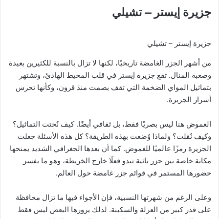
جزيرة إيستر – تشيلي
جزيرة إيستر – تشيلي
من أشهر الجزر الغامضة تاريخيًا، لكنها لا تزال بالنسبة للكثيرين بعيدة
وصعبة المنال. تقع جزيرة إيستر في قلب المحيط الهادئ، وتشتهر
بتماثيل المواي الضخمة التي تقف بصمت منذ قرون، وكأنها تحرس
أسرار الجزيرة.
الغموض هنا ليس بصريًا فقط، بل ثقافي أيضًا. كيف نُحتت التماثيل؟
وكيف نُقلت؟ ولماذا وُضعت بهذه الطريقة؟ كل هذه الأسئلة جعلت
الجزيرة رمزًا عالميًا للغموض. كما أن بعدها الجغرافي الشديد يمنحها
مكانة خاصة بين جزر نائية تبدو فعلًا خارج الخريطة، وهو ما يفسر
حضورها المستمر في قوائم جزر غامضة حول العالم.
وعلى الرغم من شهرتها النسبية، فإن الأجواء فيها ما تزال محافظة
على قدر كبير من العزلة والسكينة. لذلك يزورها البعض ليس فقط