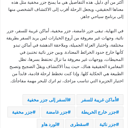
أكثر من أي دليل. هذه التفاصيل هي ما يمنح جزر مخفية مثل هذه
معناها الحقيقي، ويجعل الرحلة أقرب إلى الاكتشاف الشخصي منها
إلى برنامج سياحي جاهز.
في النهاية، تبقى جزر غامضة، جزر مخفية، أماكن غريبة للسفر، جزر
نائية، وجهات غير معروفة من أروع الخيارات لمن يريد السفر بطريقة
مختلفة، واختبار العزلة الجميلة، وملاحقة الدهشة في أماكن تبدو
كأنها خارج حدود الخرائط المعتادة. وبين جزر نائية تختبئ في
المحيطات، ووجهات غير معروفة ما تزال تحتفظ بسرها، تظل
المغامرة الحقيقية هناك، حيث يبدأ الاكتشاف ويقلّ الضجيج وتصبح
الطبيعة هي الحكاية كلها. وإذا كنت تخطط لرحلة قادمة، فابدأ من
اختيار الجزيرة التي تناسب مزاجك، ثم اترك للبحر مهمة مفاجأتك.
أماكن غريبة للسفر
السفر إلى جزر مخفية
جزر خارج الخريطة
جزر غامضة
جزر مخفية
جزر نائية
سقطرى
لورد هاو