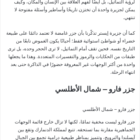
لرؤية التماثيل، بل أيضًا لفهم العلاقة بين الإنسان والمكان، وكيف
يمكن لجزيرة واحدة أن تختزن تاريخًا وأساطير وأسئلة مفتوحة لا
تنتهي.
كما أن جزيرة إيستر تذكّرنا بأن جزر غامضة لا تعتمد دائمًا على طبيعة
خضراء أو شواطئ استوائية فقط؛ أحيانًا يكون الغموض نابعًا من
التاريخ نفسه. فحين تقف أمام التماثيل، لا ترى الحجر وحده، بل ترى
طبقات من الحكايات والرموز والتفسيرات المتعددة. وهذا ما يجعلها
واحدة من أكثر الوجهات غير المعروفة حضورًا في الذاكرة حتى بعد
انتهاء الرحلة.
جزر فارو – شمال الأطلسي
جزر فارو – شمال الأطلسي
جزر فارو ليست مخفية تمامًا، لكنها لا تزال خارج قائمة الوجهات
الجماهيرية مقارنة بما تستحقه. تتبع لمملكة الدنمارك وتقع بين
آيسلندا والنرويج، وتتميز بمناظر طبيعية درامية تجمع بين الجبال