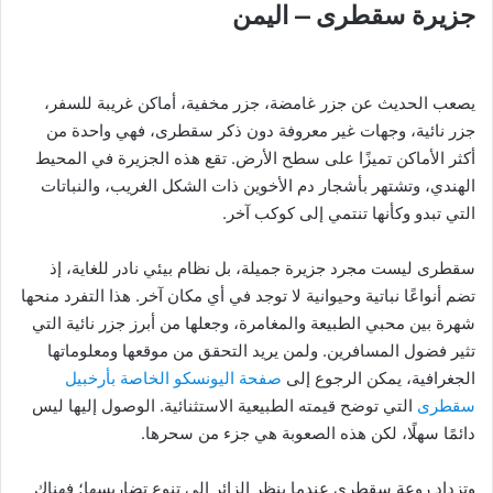
جزيرة سقطرى – اليمن
يصعب الحديث عن جزر غامضة، جزر مخفية، أماكن غريبة للسفر،
جزر نائية، وجهات غير معروفة دون ذكر سقطرى، فهي واحدة من
أكثر الأماكن تميزًا على سطح الأرض. تقع هذه الجزيرة في المحيط
الهندي، وتشتهر بأشجار دم الأخوين ذات الشكل الغريب، والنباتات
التي تبدو وكأنها تنتمي إلى كوكب آخر.
سقطرى ليست مجرد جزيرة جميلة، بل نظام بيئي نادر للغاية، إذ
تضم أنواعًا نباتية وحيوانية لا توجد في أي مكان آخر. هذا التفرد منحها
شهرة بين محبي الطبيعة والمغامرة، وجعلها من أبرز جزر نائية التي
تثير فضول المسافرين. ولمن يريد التحقق من موقعها ومعلوماتها
الجغرافية، يمكن الرجوع إلى
صفحة اليونسكو الخاصة بأرخبيل
سقطرى
التي توضح قيمته الطبيعية الاستثنائية. الوصول إليها ليس
دائمًا سهلًا، لكن هذه الصعوبة هي جزء من سحرها.
وتزداد روعة سقطرى عندما ينظر الزائر إلى تنوع تضاريسها؛ فهناك