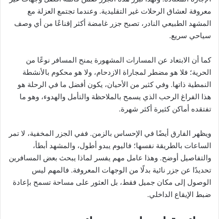
معروفة لعشاق الرحلات غير التقليدية. وعندما تجتمع العزلة مع
المشهد الطبيعي النادر، تصبح جزر غامضة أكثر إقناعًا من أي وصف
سياحي سريع.
كما أن الابتعاد عن المسارات المشهورة يمنح المسافر نوعًا من
الحرية؛ فلا هو مضطر لمجاراة الازدحام، ولا هو محكوم بالأنشطة
النمطية ذاتها. وفي كثير من الأحيان، يكون أفضل ما في الرحلة هو
هذا الفراغ الرحب الذي يسمح بالملاحظة والتأمل والهدوء، وهو ما
تفتقده أماكن كثيرة أكثر شهرة.
ويظهر الفارق أيضًا في الإحساس بالزمن. ففي الجزر المخفية، لا تمر
الساعات بالطريقة نفسها؛ فاليوم يبدو أطول، والمشهد أبطأ،
والتفاصيل أوضح. وهذا عامل مهم يفسر لماذا يبحث بعض المسافرين
تحديدًا عن جزر نائية بدلًا من الوجهات المعروفة. فالمهم ليس
الوصول إلى مكان جميل فقط، بل العثور على مساحة تسمح بإعادة
ضبط الإيقاع الداخلي.