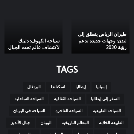
اختار
مدن
مدن تحت الأرض، أنفاق
الدول
تحت
تاريخية، حضارات قديمة،
التي
الأرض،
سياحة أثرية، مدن مخفية،
زرتها
أنفاق
مساكن جوفية، آثار تحت
من
تاريخية،
الأرض: أسرار مذهلة
الخريطة
حضارات
اختار الدول التي زرتها من
قديمة،
لحضارات قديمة مخفية
سياحة
الخريطة
تحت الشمس
أثرية،
مدن
TAGS
مخفية،
مساكن
جوفية،
آثار
إسبانيا
إيطاليا
اسكتلندا
البرتغال
تحت
الأرض:
السفر إلى إيطاليا
السياحة الثقافية
السياحة الساحلية
أسرار
مذهلة
السياحة الطبيعية
السياحة الفاخرة
السياحة في اليونان
لحضارات
قديمة
الطبيعة الخلابة
المعالم التاريخية
اليونان
جبال الأنديز
مخفية