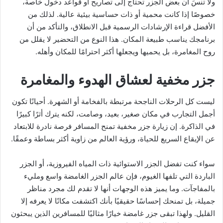
ولا تنسَ أن بعض الجزر تحتاج إلى تصاريح أو قواعد دخول خاصة،
خصوصًا إذا كانت محمية أو ذات حساسية بيئية عالية. لذلك من
الأفضل قراءة الإرشادات الرسمية قبل الانطلاق، والتأكد من أن
برنامجك يناسب طبيعة المكان. هذا النوع من التحضير لا يقلل من
روح المغامرة، بل يحميها ويجعلها أكثر احترامًا للمكان وأهله.
جزر مخفية لعشاق الهدوء والمغامرة
ليست كل الرحلات الناجحة مرتبطة بالفخامة أو الشهرة. أحيانًا تكون
أجمل التجارب في مكان صغير، بعيد، وصامت، لكنه يترك أثرًا كبيرًا
في الذاكرة. إن زيارة جزر مخفية تمنح المسافر فرصة نادرة للابتعاد
عن الإيقاع السريع للحياة، ورؤية العالم من زاوية أكثر بساطة وعمقًا.
سواء كنت تفضل الجزر الاستوائية ذات المياه الفيروزية، أو الجزر
الباردة التي تلفها الغيوم، فإن عالم الجزر الغامضة واسع ومليء
بالمفاجآت. وما يميز هذه الوجهات أنها لا تقدم لك مجرد مناظر
جميلة، بل تمنحك إحساسًا حقيقيًا بأنك اكتشفت مكانًا لا يعرفه إلا
القليل. ولهذا تبقى جزر غامضة خيارًا مثاليًا للمسافرين الذين يبحثون