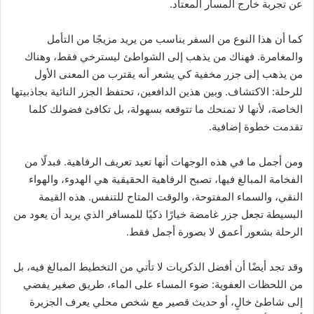
عن تجربة خارج المسار المعتاد.
كما أن هذا النوع من السفر يناسب من يريد مزيجًا من التأمل
والمغامرة. فهناك من يذهب إلى الشواطئ ليسترخي فقط، وهناك
من يذهب إلى جزر مخفية كي يشعر أنه يقترب من المعنى الأول
للرحلة: الاكتشاف. وبين هذين الدافعين، تحتفظ الجزر النائية بجاذبيتها
الخاصة، لأنها لا تمنحك ما تتوقعه بسهولة، بل تكافئ فضولك كلما
تقدمت خطوة إضافية.
ومن أجمل ما في هذه الوجهات أنها تعيد تعريف الرفاهية. فبدلًا من
الفخامة المبالغ فيها، تصبح الرفاهية الحقيقية هي الهدوء، والهواء
النقي، والسماء المفتوحة، والوقت المتاح للتنفس. هذه القيمة
البسيطة تجعل جزر غامضة خيارًا ذكيًا للمسافر الذي يريد أن يعود من
الرحلة بشعور أعمق لا بصورة أجمل فقط.
وقد تجد أيضًا أن أفضل الذكريات لا تأتي من التخطيط المبالغ فيه، بل
من اللحظات العفوية: ضوء المساء على الماء، طريق صغير يفضي
إلى شاطئ خالٍ، أو حديث قصير مع شخص محلي يعرف الجزيرة