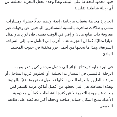
فيها محدود للحفاظ على البيئة، وهذا وحده يجعل التجربة مختلفة عن
أي رحلة شاطئية تقليدية.
الجزيرة محاطة بشعاب مرجانية رائعة، وتضم جبالًا خضراء ومسارات
مشي بإطلالات ساحرة. بالنسبة للمسافرين الباحثين عن وجهات غير
معروفة ذات طابع هادئ وراقي في الوقت نفسه، فإن لورد هاو تمثل
خيارًا مثاليًا. كما أن التجربة هناك أقرب إلى التأمل منها إلى السياحة
السريعة، وهذا ما يجعلها من أجمل جزر مخفية في جنوب المحيط
الهادئ.
في لورد هاو، لا يحتاج الزائر إلى جدول مزدحم كي يشعر بقيمة
الرحلة. فالمشي في المسارات الجبلية، أو الجلوس قرب الساحل، أو
مراقبة الطيور والحياة البحرية، كلها تفاصيل تصنع يومًا غنيًا بالهدوء.
وهذه البساطة هي التي تجعلها من أفضل أماكن غريبة للسفر لمن
يبحث عن جودة التجربة لا عن كثرة النشاطات. كما أن محدودية
الأعداد تمنح المكان حماية إضافية وتجعله أكثر محافظة على طابعه
الطبيعي.