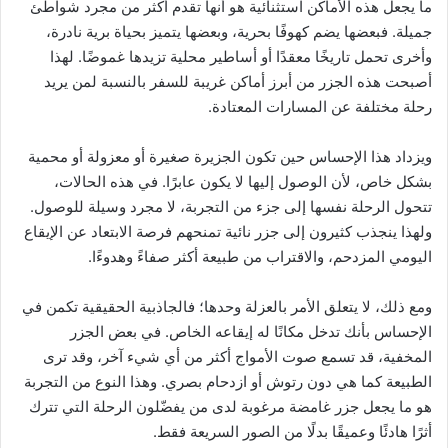
ما يجعل هذه الأماكن استثنائية هو أنها تقدم أكثر من مجرد شواطئ
جميلة. فبعضها يضم كهوفًا بحرية، وبعضها يتميز بحياة برية نادرة،
وأخرى تحمل تاريخًا معقدًا أو أساطير محلية تزيدها غموضًا. لهذا
أصبحت هذه الجزر من أبرز أماكن غريبة للسفر بالنسبة لمن يريد
رحلة مختلفة عن المسارات المعتادة.
ويزداد هذا الإحساس حين تكون الجزيرة صغيرة أو معزولة أو محمية
بشكل خاص، لأن الوصول إليها لا يكون عابرًا. في هذه الحالات،
تتحول الرحلة نفسها إلى جزء من التجربة، لا مجرد وسيلة للوصول.
ولهذا ينجذب كثيرون إلى جزر نائية تمنحهم فرصة الابتعاد عن الإيقاع
اليومي المزدحم، والاقتراب من طبيعة أكثر صفاءً وهدوءًا.
ومع ذلك، لا يتعلق الأمر بالعزلة وحدها؛ فالجاذبية الحقيقية تكمن في
الإحساس بأنك تدخل مكانًا له إيقاعه الخاص. في بعض الجزر
المخفية، قد تسمع صوت الأمواج أكثر من أي شيء آخر، وقد ترى
الطبيعة كما هي دون رتوش أو ازدحام بصري. وهذا النوع من التجربة
هو ما يجعل جزر غامضة مرغوبة لدى من يفضّلون الرحلة التي تترك
أثرًا هادئًا وعميقًا بدلًا من الصور السريعة فقط.