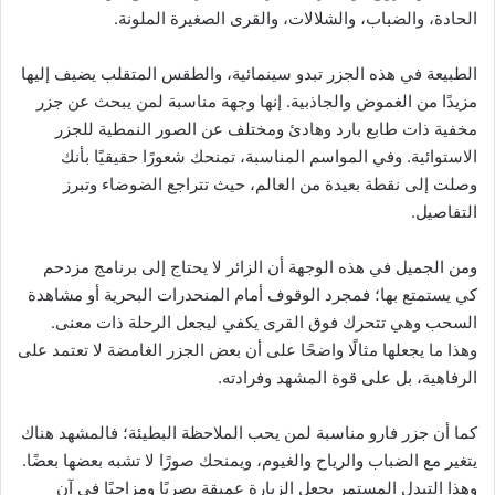
الحادة، والضباب، والشلالات، والقرى الصغيرة الملونة.
الطبيعة في هذه الجزر تبدو سينمائية، والطقس المتقلب يضيف إليها
مزيدًا من الغموض والجاذبية. إنها وجهة مناسبة لمن يبحث عن جزر
مخفية ذات طابع بارد وهادئ ومختلف عن الصور النمطية للجزر
الاستوائية. وفي المواسم المناسبة، تمنحك شعورًا حقيقيًا بأنك
وصلت إلى نقطة بعيدة من العالم، حيث تتراجع الضوضاء وتبرز
التفاصيل.
ومن الجميل في هذه الوجهة أن الزائر لا يحتاج إلى برنامج مزدحم
كي يستمتع بها؛ فمجرد الوقوف أمام المنحدرات البحرية أو مشاهدة
السحب وهي تتحرك فوق القرى يكفي ليجعل الرحلة ذات معنى.
وهذا ما يجعلها مثالًا واضحًا على أن بعض الجزر الغامضة لا تعتمد على
الرفاهية، بل على قوة المشهد وفرادته.
كما أن جزر فارو مناسبة لمن يحب الملاحظة البطيئة؛ فالمشهد هناك
يتغير مع الضباب والرياح والغيوم، ويمنحك صورًا لا تشبه بعضها بعضًا.
وهذا التبدل المستمر يجعل الزيارة عميقة بصريًا ومزاجيًا في آن