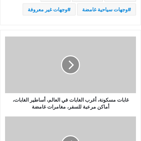
وجهات سياحية غامضة
وجهات غير معروفة
غابات
مسكونة،
أغرب
الغابات
في
العالم،
أساطير
الغابات،
أماكن
مرعبة
غابات مسكونة، أغرب الغابات في العالم، أساطير الغابات،
للسفر،
أماكن مرعبة للسفر، مغامرات غامضة
مغامرات
غامضة
أماكن
معزولة
في
العالم،