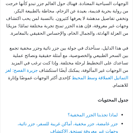
الوجهات السياحية المعتادة. فهناك حول العالم جزر تبدو كأنها خرجت
من رواية بحرية قديمة، بعيدة عن الزحام، محاطة بالطبيعة البكر،
وتخفي تفاصيل مدهشة لا يعرفها كثيرون. بالنسبة لمن يحب اكتشاف
وجهات غير معروفة، فإن هذه الجزر تمنح تجربة مختلفة تمامًا؛ مزيجًا
من العزلة الهادئة، والجمال الخام، والإحساس الحقيقي بالمغامرة.
في هذا الدليل، سنأخذك في جولة بين جزر نائية وجزر مخفية تجمع
بين السحر الطبيعي والخصوصية، مع أمثلة حقيقية ونصائح عملية
تساعدك على التخطيط لرحلة مختلفة. وإذا كنت ترغب في المزيد
من الوجهات غير المألوفة، يمكنك أيضًا استكشاف
جزيرة الفصح: لغز
التماثيل العملاقة وسط المحيط
كإحدى أكثر الوجهات غموضًا وإثارة
للاهتمام.
جدول المحتويات
لماذا تجذبنا الجزر المخفية؟
جزر غامضة، جزر مخفية، أماكن غريبة للسفر، جزر نائية،
وجهات غير معروفة تستحق الاكتشاف