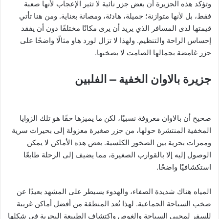
وتؤكد هذه الجزيرة أن بعض جزر نائية لا تثير الإعجاب لأنها صعبة
فقط، بل لأنها متوازنة؛ جميلة، هادئة، ومصانة بعناية. ومن هنا تأتي
قيمتها لدى المسافر الذي يريد أن يرى مكانًا مختلفًا دون أن يفقد
إحساس الراحة والتنظيم. ولهذا لا تزال لورد هاو مثالًا واضحًا على
جزر غامضة بجمالها الصامت لا بصخبها.
جزيرة بالاوان الخفية – الفلبين
صحيح أن بالاوان معروفة نسبيًا، لكن ما يميزها حقًا هو تلك الزوايا
المخفية المنتشرة حولها، من جزر صغيرة معزولة إلى بحيرات سرية
وممرات بحرية بين الصخور الكلسية. بعض هذه الأماكن لا يمكن
الوصول إليه إلا بالقوارب الصغيرة، مما يضيف إلى الرحلة طابعًا
استكشافيًا واضحًا.
المياه هناك شديدة الصفاء، والهدوء يسيطر على المشهد بعيدًا عن
صخب السياحة الجماعية. لهذا تُعد المنطقة من أفضل أماكن غريبة
للسفر لمحبي السباحة والغوص واكتشاف الطبيعة البحرية في شكلها