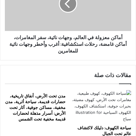
وجهات
نائية،
سفر
المغامرات،
أماكن
غامضة،
أماكن معزولة في العالم، وجهات نائية، سفر المغامرات،
رحلات
أماكن غامضة، رحلات استكشافية: أغرب وأخطر وجهات نائية
استكشافية:
للمغامرين
أغرب
وأخطر
وجهات
مقالات ذات صلة
نائية
للمغامرين
مدن تحت الأرض، أنفاق تاريخية،
حضارات قديمة، سياحة أثرية، مدن
مخفية، مساكن جوفية، آثار تحت
الأرض: أسرار مذهلة لحضارات
قديمة مخفية تحت الشمس
سياحة الكهوف: دليلك لاكتشاف
عالم تحت الجبال