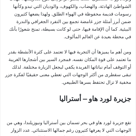
الشواطئ الهادئة، والهضاب، والكهوف، والوديان التي تبدو وكأنها
رسومات قديمة محفوظة في الهواء الطلق. ولهذا يضعها كثيرون
ضمن أبرز أمثلة جزر غامضة تجمع بين التفرد الجغرافي والندرة
البيئية. كما أن الإقامة فيها، حتى لو كانت بسيطة، تمنح شعورًا بأنك
في محطة بعيدة عن العالم المألوف.
ومن أهم ما يميزها أن التجربة فيها لا تعتمد على كثرة الأنشطة بقدر
ما تعتمد على قوة المكان نفسه. فمجرد السير بين أشجارها الغريبة
أو التوقف أمام نباتاتها الفريدة يكفي ليجعل الزيارة مختلفة. لذلك
تبقى سقطرى من أكثر الوجهات التي تعطي معنى حقيقيًا لفكرة جزر
مخفية لا تزال تحتفظ بسرها الطبيعي.
جزيرة لورد هاو – أستراليا
تقع جزيرة لورد هاو في بحر تسمان بين أستراليا ونيوزيلندا، وهي من
الوجهات التي لا يعرفها كثيرون رغم جمالها الاستثنائي. عدد الزوار