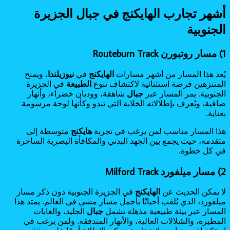
أشهر تجارب الهايكنج في جبال الجزيرة
الجنوبية
1) مسار روتبورن Routeburn Track
يُعد هذا المسار من أشهر مسارات
الهايكنج
في
نيوزيلندا
، ويمنح
المتنزهين فرصة استثنائية لاكتشاف تنوع
الطبيعة
في الجزيرة
الجنوبية. يمر المسار عبر
جبال
شاهقة، ووديان خضراء، وأنهار
صافية، ويُعرف بإطلالاته الخلابة التي تبدو وكأنها لوحة مرسومة
بعناية.
هذا المسار مناسب لمن يرغب في تجربة
هايكنج
متوسطة إلى
متقدمة، حيث يجمع بين الجهد البدني والمكافأة البصرية الساحرة
في كل خطوة.
2) مسار ميلفورد Milford Track
لا يمكن الحديث عن
الهايكنج
في الجزيرة الجنوبية دون ذكر مسار
ميلفورد، الذي يُلقب أحيانًا بأجمل مسار مشي في العالم. يمتد هذا
المسار عبر بيئة طبيعية مذهلة تشمل
جبال
الجليد، والغابات
المطيرة، والشلالات العالية، والأنهار المتدفقة. ولمن يرغب في