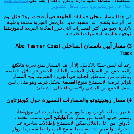
استكشاف مشاهد مائية نادرة، يمكن الاطلاع أيضًا على
شلالات تحت
الماء في موريشيوس: دليل مذهل للتصوير
.
في هذا المسار، تتجلى جماليات
الطبيعة
في أوضح صورها؛ فكل يوم
من الرحلة يكشف عن مشهد جديد، ما يجعل التجربة ممتعة ومليئة
بالإثارة. وهو من أكثر المسارات التي تبرز المكانة الفريدة لـ
نيوزيلندا
كوجهة عالمية للمغامرات الطبيعية.
3) مسار أبيل تاسمان الساحلي Abel Tasman Coast
Track
رغم أنه ليس جبليًا بالكامل، إلا أن هذا المسار يمنح تجربة
هايكنج
رائعة تجمع بين السواحل الذهبية والغابات الخضراء والتلال اللطيفة.
وبالقرب من المناطق الجبلية في الجزيرة الجنوبية، يتيح المسار
للزائر فرصة الاستمتاع بتنوع
الطبيعة
بشكل فريد، وهو مثالي لمن
يفضل الجمع بين المشي والاسترخاء على الشاطئ.
4) مسار رونجيتوتو والمسارات القصيرة حول كوينزتاون
تشتهر منطقة كوينزتاون بكونها بوابة المغامرات في
نيوزيلندا
،
وتنتشر حولها العديد من مسارات
الهايكنج
التي تناسب مختلف
الأذواق. من أعلى التلال يمكن الاستمتاع بإطلالات ساحرة على
البحيرات والقمم الجبلية، بينما تسمح المسارات القصيرة للزوار