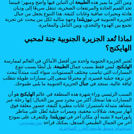
ومن أكثر ما يميز هذه
الطبيعة
أن التباين فيها واضح ومبهر؛ فبينما
تجد القمم الحادة والمرتفعات الصخرية، تنتقل سريعًا إلى وديان
هادئة وبحيرات صافية وغابات كثيفة. هذا التنوع يجعل من جبال
الجزيرة الجنوبية في
نيوزيلندا
وجهة مثالية لكل من يبحث عن تجربة
تجمع بين الهدوء والتحدي، وبين التأمل والمغامرة.
لماذا تُعد الجزيرة الجنوبية جنة لمحبي
الهايكنج؟
تُعتبر الجزيرة الجنوبية واحدة من أفضل الأماكن في العالم لممارسة
الهايكنج
، ليس فقط بسبب جمال
الطبيعة
، بل أيضًا بسبب تنوع
المسارات التي تناسب مختلف المستويات. سواء كنت مبتدئًا تبحث
عن نزهة جبلية قصيرة، أو محترفًا تسعى إلى مسارات طويلة تتطلب
لياقة عالية، ستجد في
جبال
الجزيرة الجنوبية ما يلبي طموحك.
السبب الرئيسي وراء شهرة هذه المنطقة في عالم
الهايكنج
هو أن
المسارات هنا تمنحك أكثر من مجرد سيرٍ بين الجبال؛ إنها رحلة عبر
مشاهد متبدلة باستمرار: غابات مطيرة كثيفة، جسور معلقة فوق
أنهار سريعة، شلالات مخفية، وممرات جبلية تُطل على مناظر
بانورامية لا تشبه أي مكان آخر في
نيوزيلندا
. وللتعرف على نموذج
آخر من الجمال الطبيعي المذهل، يمكنك قراءة
موريشيوس:
استجمام وسط طبيعة الجزر الساحرة
.