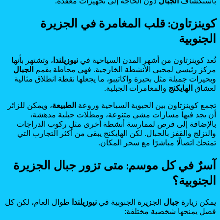
باستكشاف
الجبال
دون الحاجة إلى تجهيزات معقدة.
كوينزتاون: قلب المغامرة في الجزيرة
الجنوبية
تُعد كوينزتاون من أشهر المدن السياحية في
نيوزيلندا
، وتشتهر بأنها
مركز رئيسي لمحبي الأنشطة الخارجية. فهي محاطة بقمم
الجبال
وبحيرات جميلة مثل بحيرة واكاتيبو، ما يجعلها نقطة انطلاق مثالية
لعشاق
الهايكنج
والمغامرات الجبلية.
تجمع كوينزتاون بين الحيوية السياحية وروعة
الطبيعة
، ويمكن للزائر
أن يجد فيها مسارات مشي متنوعة، ومطلات جبلية مدهشة،
بالإضافة إلى فرص لممارسة أنشطة أخرى مثل ركوب الدراجات
والتزلج والقفز بالحبال. لكن الهايكنج يبقى من أكثر التجارب التي
تمنحك اتصالًا مباشرًا مع سحر المكان.
آسرٌ في كل موسم: متى تزور جبال الجزيرة
الجنوبية؟
يمكن زيارة
جبال
الجزيرة الجنوبية في
نيوزيلندا
طوال العام، لكن كل
فصل يمنحها شخصية مختلفة: