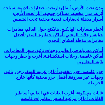
لاكتشاف
الدول
تدعم
عالم
التي
رؤية
مدن
مدن تحت الأرض، أنفاق تاريخية، حضارات قديمة، سياحة
تحت
زرتها
2030
تحت
أثرية، مدن مخفية، مساكن جوفية، آثار تحت الأرض:
الجبال
من
الأرض،
أسرار مذهلة لحضارات قديمة مخفية تحت الشمس
الخريطة
أنفاق
تاريخية،
أخطر
أخطر مسارات الهايكنج، هايكنج حول العالم، مغامرات
حضارات
مسارات
قديمة،
جبلية، رحلات المشي، أماكن خطيرة للسفر: أفضل
الهايكنج،
سياحة
مغامرات مذهلة لعشاق التحدي
هايكنج
أثرية،
حول
مدن
أماكن
أماكن معزولة في العالم، وجهات نائية، سفر المغامرات،
العالم،
مخفية،
معزولة
مغامرات
أماكن غامضة، رحلات استكشافية: أغرب وأخطر وجهات
مساكن
في
جبلية،
جوفية،
نائية للمغامرين
العالم،
رحلات
آثار
وجهات
المشي،
تحت
جزر
جزر غامضة، جزر مخفية، أماكن غريبة للسفر، جزر نائية،
نائية،
أماكن
الأرض:
غامضة،
سفر
وجهات غير معروفة: أفضل جزر مخفية كأنها خارج
خطيرة
أسرار
جزر
المغامرات،
للسفر:
الخريطة
مذهلة
مخفية،
أماكن
أفضل
لحضارات
أماكن
غامضة،
مغامرات
قديمة
غابات
غابات مسكونة، أغرب الغابات في العالم، أساطير
غريبة
رحلات
مذهلة
مخفية
مسكونة،
للسفر،
الغابات، أماكن مرعبة للسفر، مغامرات غامضة
استكشافية:
لعشاق
تحت
أغرب
جزر
أغرب
التحدي
الشمس