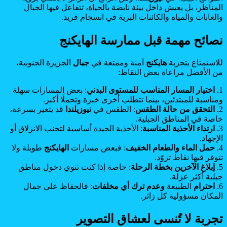
المناظر، بل يعيش داخل بيئة نابضة بالحياة، تتفاعل فيها الجبال
والغابات والمياه والكائنات البرية في انسجام فريد.
نصائح مهمة قبل ممارسة الهايكنج
للاستمتاع بتجربة
هايكنج
آمنة وممتعة في
جبال
الجزيرة الجنوبية،
من الأفضل مراعاة بعض النقاط:
1.
اختيار المسار المناسب للمستوى البدني
: بعض المسارات سهلة
ومناسبة للمبتدئين، بينما تتطلب أخرى خبرة وتحملًا أكبر.
2.
التحقق من حالة الطقس
: الطقس في
نيوزيلندا
قد يتغير بسرعة،
خاصة في المناطق الجبلية.
3.
ارتداء الأحذية المناسبة
: الأحذية الجيدة أساسية لتجنب الانزلاق أو
الإجهاد.
4.
حمل الماء والطعام الخفيف
: فبعض مسارات
الهايكنج
طويلة ولا
تتوفر فيها نقاط تزوّد.
5.
إبلاغ الآخرين بخطة الرحلة
: خاصة إذا كنت تنوي دخول مناطق
جبلية أكثر عزلة.
6.
احترام
الطبيعة
وعدم ترك أي مخلفات
: فالحفاظ على جمال
المكان مسؤولية كل زائر.
تجربة لا تُنسى لعشاق التصوير