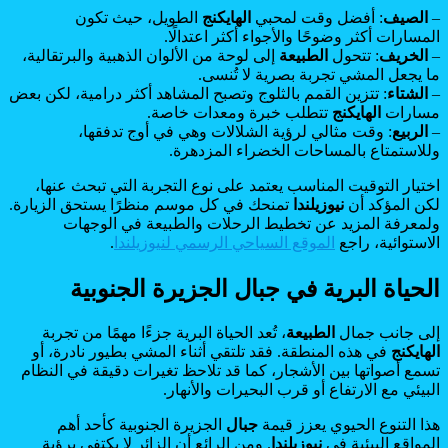
–
الصيف
: أفضل وقت لمحبي
الهايكنج
الطويل، حيث تكون
المسارات أكثر وضوحًا والأجواء أكثر اعتدالًا.
–
الخريف
: تتحول
الطبيعة
إلى لوحة من الألوان الذهبية والبرتقالية،
ما يجعل المشي تجربة بصرية لا تُنسى.
–
الشتاء
: تتزين القمم بالثلوج وتصبح المشاهد أكثر درامية، لكن بعض
مسارات
الهايكنج
تتطلب خبرة ومعدات خاصة.
–
الربيع
: وقت مثالي لرؤية الشلالات وهي في أوج تدفقها،
وللاستمتاع بالمساحات الخضراء المزدهرة.
اختيار التوقيت المناسب يعتمد على نوع التجربة التي تبحث عنها،
لكن المؤكد أن
نيوزيلندا
تمنحك في كل موسم منظرًا يستحق الزيارة.
ولمعرفة المزيد عن تخطيط الرحلات والطبيعة في الوجهات
الاستوائية، راجع
الموقع السياحي الرسمي لنيوزيلندا
.
الحياة البرية في جبال الجزيرة الجنوبية
إلى جانب جمال
الطبيعة
، تُعد الحياة البرية جزءًا مهمًا من تجربة
الهايكنج
في هذه المنطقة. فقد تلتقي أثناء المشي بطيور نادرة، أو
تسمع أصواتها بين الأشجار، كما قد تلاحظ تغيرات دقيقة في النظام
البيئي مع الارتفاع أو قرب البحيرات والأنهار.
هذا التنوع الحيوي يعزز قيمة
جبال
الجزيرة الجنوبية كأحد أهم
المواقع البيئية في
نيوزيلندا
. ومن الرائع أن الزائر لا يكتفي برؤية