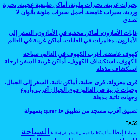
الغابات
نائية،
وأخطر
بحيرات
بحيرات غريبة، بحيرات ملونة، أماكن طبيعية عجيبة، بحيرة
في
وجهات
وجهات
غريبة،
وردية، بحيرات غامضة: أجمل بحيرات ملونة بألوان لا
العالم،
غير
نائية
بحيرات
أساطير
تصدق
معروفة:
للمغامرين
ملونة،
الغابات،
أفضل
أماكن
أماكن
جزر
غابات
غابات الأمازون، أماكن مخفية في الأمازون، السفر إلى
طبيعية
مرعبة
مخفية
الأمازون،
عجيبة،
الأمازون، مغامرات في الغابات، أماكن غريبة في العالم
للسفر،
كأنها
أماكن
بحيرة
مغامرات
خارج
مخفية
وردية،
كهوف
كهوف غامضة، أغرب الكهوف في العالم، سياحة
غامضة
الخريطة
في
بحيرات
غامضة،
الكهوف، استكشاف الكهوف، أماكن غريبة للسفر: لرحلة
الأمازون،
غامضة:
أغرب
السفر
استكشاف مذهلة
أجمل
الكهوف
إلى
بحيرات
في
الأمازون،
ملونة
قرى
قرى معزولة، قرى جبلية، أماكن نائية، السفر إلى الجبال،
العالم،
مغامرات
بألوان
معزولة،
سياحة
وجهات غريبة في العالم: فوق الجبال: أغرب وأروع
في
لا
قرى
الكهوف،
وجهات نائية مذهلة
الغابات،
تصدق
جبلية،
استكشاف
أماكن
أماكن
الكهوف،
غريبة
تطبيق
تطبيق أقرب مسجد من تطبيق quran.tv بسهولة
نائية،
أماكن
في
أقرب
السفر
غريبة
العالم
مسجد
إلى
TAGS
للسفر:
من
الجبال،
السياحة
لرحلة
إيطاليا
إسبانيا
اسكتلندا
تطبيق
السفر إلى إيطاليا
البرتغال
وجهات
استكشاف
quran.tv