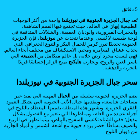
5 دقائق
تُعد
جبال الجزيرة الجنوبية في نيوزيلندا
واحدة من أكثر الوجهات
الطبيعية إبهارًا في العالم، حيث تجتمع فيها القمم الشاهقة،
والبحيرات الفيروزية، والوديان العميقة، والشلالات المتدفقة في
لوحة طبيعية لا تُنسى. وعندما نتحدث عن
نيوزيلندا
، فإن الجزيرة
الجنوبية تحديدًا تبرز كرمزٍ للجمال البِكر والتنوع الجغرافي الذي
يجذب عشاق المغامرة ومحبي الاستكشاف من مختلف أنحاء العالم.
فهي ليست مجرد أرض خلابة، بل عالم متكامل من
الطبيعة
التي
تأسر العين والروح، وتجارب
هايكنج
تمنح الزائر إحساسًا فريدًا
بالحرية والدهشة.
سحر جبال الجزيرة الجنوبية في نيوزيلندا
تضم الجزيرة الجنوبية سلسلة من
الجبال
المهيبة التي تمتد عبر
مساحات شاسعة، وتتقدمها جبال الألب الجنوبية التي تشكل العمود
الفقري للجزيرة. وتشتهر هذه المنطقة بقممها المغطاة بالثلوج في
أجزاء عديدة من العام، وبمناظرها التي تتغير مع الفصول بشكل
مذهل؛ ففي الشتاء تكتسي السفوح بالبياض، بينما تظهر في الربيع
والصيف بساطًا أخضر يزداد حيوية مع أشعة الشمس والمياه الجارية
من ذوبان الثلوج.