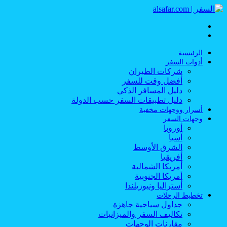
القائمة
بحث
عن
الرئيسية
أدوات السفر
شركات الطيران
أفضل وقت للسفر
دليل المسافر الذكي
دليل تطبيقات السفر حسب الدولة
أسرار ووجهات مخفية
وجهات السفر
أوروبا
آسيا
الشرق الأوسط
أفريقيا
أمريكا الشمالية
أمريكا الجنوبية
أستراليا ونيوزيلندا
تخطيط الرحلات
جداول سياحية جاهزة
تكاليف السفر والميزانيات
مقارنات الوجهات