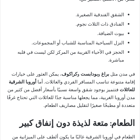
الشقق الفندقية الصغيرة.
الفنادق ذات الثلاث نجوم.
بيوت الضيافة.
النزل السياحية المناسبة للشباب أو المجموعات.
الحجز في الأحياء القريبة من المركز لكن ليست في قلبه
مباشرة.
في مدن مثل
براغ
و
بودابست
و
كراكوف
، يمكن العثور على خيارات
إقامة متنوعة تناسب المسافر الفردي والعائلات. أما
أوروبا الشرقية
للعائلات
فتتميز بوجود شقق واسعة نسبيًا بأسعار أفضل من كثير من
مدن أوروبا الغربية، مما يجعلها مناسبة جدًا للعائلات التي تحتاج غرفًا
متعددة أو مطبخًا صغيرًا لتقليل مصاريف الطعام.
الطعام: متعة لذيذة دون إنفاق كبير
الطعام في أوروبا الشرقية غالبًا ما يكون ألطف على الميزانية من