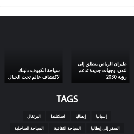
اختار
مدن
مدن تحت الأرض، أنفاق
الدول
تحت
تاريخية، حضارات قديمة،
التي
الأرض،
سياحة أثرية، مدن مخفية،
زرتها
أنفاق
مساكن جوفية، آثار تحت
من
تاريخية،
الأرض: أسرار مذهلة
الخريطة
حضارات
اختار الدول التي زرتها من
قديمة،
لحضارات قديمة مخفية
سياحة
الخريطة
تحت الشمس
أثرية،
مدن
TAGS
مخفية،
مساكن
جوفية،
آثار
إسبانيا
إيطاليا
اسكتلندا
البرتغال
تحت
الأرض:
السفر إلى إيطاليا
السياحة الثقافية
السياحة الساحلية
أسرار