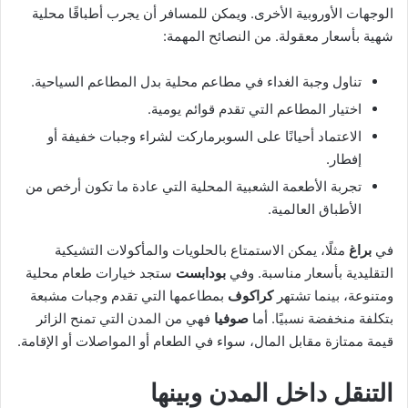
الوجهات الأوروبية الأخرى. ويمكن للمسافر أن يجرب أطباقًا محلية
شهية بأسعار معقولة. من النصائح المهمة:
تناول وجبة الغداء في مطاعم محلية بدل المطاعم السياحية.
اختيار المطاعم التي تقدم قوائم يومية.
الاعتماد أحيانًا على السوبرماركت لشراء وجبات خفيفة أو
إفطار.
تجربة الأطعمة الشعبية المحلية التي عادة ما تكون أرخص من
الأطباق العالمية.
في
براغ
مثلًا، يمكن الاستمتاع بالحلويات والمأكولات التشيكية
التقليدية بأسعار مناسبة. وفي
بودابست
ستجد خيارات طعام محلية
ومتنوعة، بينما تشتهر
كراكوف
بمطاعمها التي تقدم وجبات مشبعة
بتكلفة منخفضة نسبيًا. أما
صوفيا
فهي من المدن التي تمنح الزائر
قيمة ممتازة مقابل المال، سواء في الطعام أو المواصلات أو الإقامة.
التنقل داخل المدن وبينها