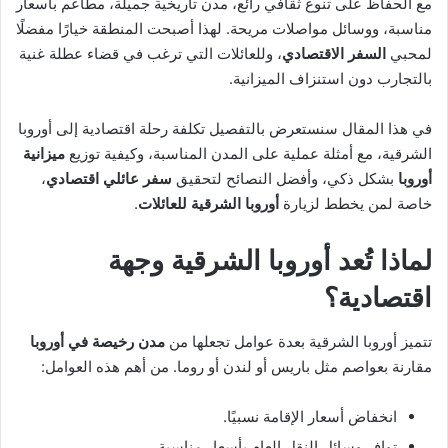
مع الحفاظ على تنوع ثقافي رائع، مدن تاريخية جميلة، مطاعم بأسعار
مناسبة، ووسائل مواصلات مريحة. لهذا أصبحت المنطقة خيارًا مفضلًا
لمحبي
السفر الاقتصادي
، وللعائلات التي ترغب في قضاء عطلة غنية
بالتجارب دون استنزاف الميزانية.
في هذا المقال سنستعرض بالتفصيل تكلفة رحلة اقتصادية إلى أوروبا
الشرقية، مع أمثلة عملية على المدن المناسبة، وكيفية توزيع
ميزانية
أوروبا
بشكل ذكي، وأفضل النصائح لتحقيق
سفر عائلي اقتصادي
،
خاصة لمن يخطط لزيارة
أوروبا الشرقية للعائلات
.
لماذا تُعد أوروبا الشرقية وجهة
اقتصادية؟
تتميز أوروبا الشرقية بعدة عوامل تجعلها من
مدن رخيصة في أوروبا
مقارنة بعواصم مثل باريس أو لندن أو روما. من أهم هذه العوامل:
انخفاض أسعار الإقامة نسبيًا.
توافر وسائل النقل العام بأسعار مناسبة.