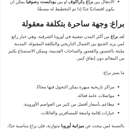
الانتقال بين
براغ
و
كراكوف
أو بين
بودابست
و
صوفيا
يمكن أن
يكون اقتصاديًا جدًا إذا تم التخطيط له مسبقًا.
براغ: وجهة ساحرة بتكلفة معقولة
تُعد
براغ
من أكثر المدن شعبية في أوروبا الشرقية، وهي خيار رائع
لمن يريد الجمع بين الجمال التاريخي والتكلفة المقبولة. المدينة
مليئة بالجسور والقصور والساحات القديمة، ويمكن الاستمتاع بكثير
من المعالم دون إنفاق كبير.
ما يميز براغ:
مراكز تاريخية مبهرة يمكن التجول فيها مجانًا.
مواصلات عامة فعالة.
مطاعم بأسعار أفضل من كثير من العواصم الأوروبية.
خيارات إقامة واسعة للمسافرين والعائلات.
بالنسبة لمن يبحث عن
ميزانية أوروبا
متوازنة، فإن براغ مناسبة جدًا،