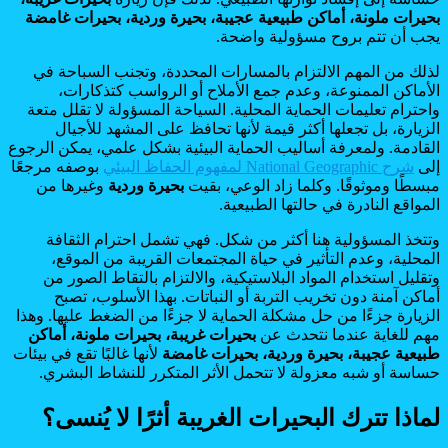
بحيرات ملونة، أماكن طبيعية عجيبة، بحيرة وردية، بحيرات غامضة
يجب أن تتم بروح مسؤولية واضحة.
لذلك من المهم الالتزام بالمسارات المحددة، وتجنب السباحة في
الأماكن الممنوعة، وعدم جمع الأملاح أو الرواسب كتذكارات،
واحترام تعليمات الحماية المحلية. السياحة المسؤولة لا تقلل متعة
الزيارة، بل تجعلها أكثر قيمة لأنها تحافظ على المشهد للأجيال
القادمة. ولمعرفة أساليب الحماية البيئية بشكل علمي، يمكن الرجوع
إلى
شرح National Geographic لمفهوم الحفاظ البيئي
بوصفه مرجعًا
مبسطًا وموثوقًا. وكلما زاد الوعي، بقيت
بحيرة وردية
وغيرها من
المواقع النادرة في حالتها الطبيعية.
وتتخذ المسؤولية هنا أكثر من شكل. فهي تشمل احترام الثقافة
المحلية، وعدم التأثير في حياة المجتمعات القريبة من الموقع،
وتقليل استخدام المواد البلاستيكية، والالتزام بالتقاط الصور من
أماكن آمنة دون تخريب التربة أو النباتات. بهذا الأسلوب، تصبح
الزيارة جزءًا من حل مشكلة الحماية لا جزءًا من الضغط عليها. وهذا
مهم للغاية عندما نتحدث عن
بحيرات غريبة، بحيرات ملونة، أماكن
طبيعية عجيبة، بحيرة وردية، بحيرات غامضة
لأنها غالبًا تقع في بيئات
حساسة أو شبه معزولة لا تتحمل الأثر المتكرر للنشاط البشري.
لماذا تترك البحيرات الغريبة أثرًا لا يُنسى؟