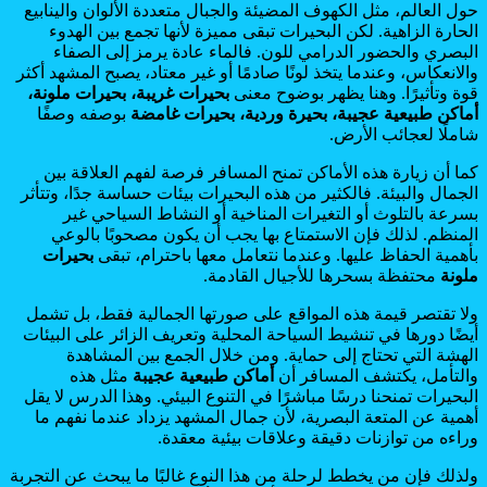
حول العالم، مثل الكهوف المضيئة والجبال متعددة الألوان والينابيع
الحارة الزاهية. لكن البحيرات تبقى مميزة لأنها تجمع بين الهدوء
البصري والحضور الدرامي للون. فالماء عادة يرمز إلى الصفاء
والانعكاس، وعندما يتخذ لونًا صادمًا أو غير معتاد، يصبح المشهد أكثر
قوة وتأثيرًا. وهنا يظهر بوضوح معنى
بحيرات غريبة، بحيرات ملونة،
أماكن طبيعية عجيبة، بحيرة وردية، بحيرات غامضة
بوصفه وصفًا
شاملًا لعجائب الأرض.
كما أن زيارة هذه الأماكن تمنح المسافر فرصة لفهم العلاقة بين
الجمال والبيئة. فالكثير من هذه البحيرات بيئات حساسة جدًا، وتتأثر
بسرعة بالتلوث أو التغيرات المناخية أو النشاط السياحي غير
المنظم. لذلك فإن الاستمتاع بها يجب أن يكون مصحوبًا بالوعي
بأهمية الحفاظ عليها. وعندما نتعامل معها باحترام، تبقى
بحيرات
ملونة
محتفظة بسحرها للأجيال القادمة.
ولا تقتصر قيمة هذه المواقع على صورتها الجمالية فقط، بل تشمل
أيضًا دورها في تنشيط السياحة المحلية وتعريف الزائر على البيئات
الهشة التي تحتاج إلى حماية. ومن خلال الجمع بين المشاهدة
والتأمل، يكتشف المسافر أن
أماكن طبيعية عجيبة
مثل هذه
البحيرات تمنحنا درسًا مباشرًا في التنوع البيئي. وهذا الدرس لا يقل
أهمية عن المتعة البصرية، لأن جمال المشهد يزداد عندما نفهم ما
وراءه من توازنات دقيقة وعلاقات بيئية معقدة.
ولذلك فإن من يخطط لرحلة من هذا النوع غالبًا ما يبحث عن التجربة