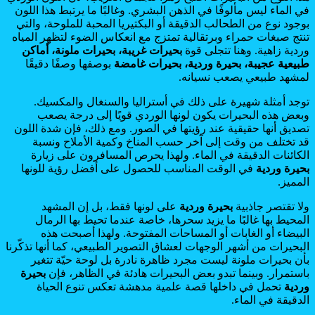
في الماء ليس مألوفًا في الذهن البشري. وغالبًا ما يرتبط هذا اللون
بوجود نوع من الطحالب الدقيقة أو البكتيريا المحبة للملوحة، والتي
تنتج صبغات حمراء وبرتقالية تمتزج مع انعكاس الضوء لتظهر المياه
وردية زاهية. وهنا تتجلى قوة
بحيرات غريبة، بحيرات ملونة، أماكن
طبيعية عجيبة، بحيرة وردية، بحيرات غامضة
بوصفها وصفًا دقيقًا
لمشهد طبيعي يصعب نسيانه.
توجد أمثلة شهيرة على ذلك في أستراليا والسنغال والمكسيك.
وبعض هذه البحيرات يكون لونها الوردي قويًا إلى درجة يصعب
تصديق أنها حقيقية عند رؤيتها في الصور. ومع ذلك، فإن شدة اللون
قد تختلف من وقت إلى آخر حسب المناخ وكمية الأملاح ونسبة
الكائنات الدقيقة في الماء. ولهذا يحرص المسافرون على زيارة
بحيرة وردية
في الوقت المناسب للحصول على أفضل رؤية للونها
المميز.
ولا تقتصر جاذبية
بحيرة وردية
على لونها فقط، بل إن المشهد
المحيط بها غالبًا ما يزيد سحرها، خاصة عندما تحيط بها الرمال
البيضاء أو الغابات أو المساحات المفتوحة. ولهذا أصبحت هذه
البحيرات من أشهر الوجهات لعشاق التصوير الطبيعي، كما أنها تذكّرنا
بأن بحيرات ملونة ليست مجرد ظاهرة نادرة بل لوحة حيّة تتغير
باستمرار. وبينما تبدو بعض البحيرات هادئة في الظاهر، فإن
بحيرة
وردية
تحمل في داخلها قصة علمية مدهشة تعكس تنوع الحياة
الدقيقة في الماء.