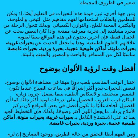
صغير في الظروف المحيطة.
ومن جهة أخرى، تبرز قيمة هذه البحيرات في التعليم أيضًا. إذ يمكن
للمعلمين والطلاب استخدامها لفهم مفاهيم مثل التبخر، والملوحة،
والبكتيريا المحبة للملح، والتوازن الكيميائي. وبذلك تتحول الرحلة من
مجرد مشاهدة إلى تجربة معرفية ممتعة. وإذا كان البعض يبحث عن
الجمال فقط، فإن آخرين يجدون في هذه المواقع سببًا لتقوية
علاقتهم بالعلوم الطبيعية. وهذا ما يجعل الحديث عن
بحيرات غريبة،
بحيرات ملونة، أماكن طبيعية عجيبة، بحيرة وردية، بحيرات غامضة
مناسبًا لكل من المسافر والباحث والمصور والمهتم بالبيئة.
أفضل وقت لرؤية الألوان بوضوح
اختيار الوقت المناسب يلعب دورًا مهمًا في مشاهدة الألوان بوضوح.
فبعض البحيرات تبدو أكثر إشراقًا في ساعات الصباح عندما تكون
الشمس منخفضة والانعكاس ألطف، بينما يفضل آخرون زيارة
المكان قرب الغروب للحصول على تدرجات لونية أكثر دفئًا. كما أن
الفصول الجافة غالبًا ما تكون أفضل في بعض المواقع لأن تركيز
الأملاح يزداد، ما يجعل اللون أكثر وضوحًا. ولذلك فإن التخطيط الجيد
يساعد على الاستمتاع الكامل بـ
بحيرات غريبة، بحيرات ملونة، أماكن
طبيعية عجيبة، بحيرة وردية، بحيرات غامضة
.
ومن المهم أيضًا التحقق من حالة الطريق، ووجود التصاريح إن لزم