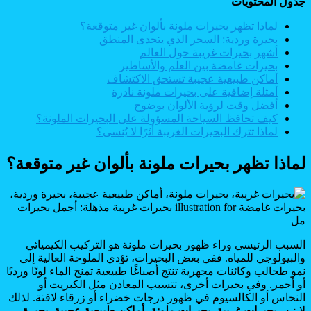
جدول المحتويات
لماذا تظهر بحيرات ملونة بألوان غير متوقعة؟
بحيرة وردية: السحر الذي يتحدى المنطق
أشهر بحيرات غريبة حول العالم
بحيرات غامضة بين العلم والأساطير
أماكن طبيعية عجيبة تستحق الاكتشاف
أمثلة إضافية على بحيرات ملونة نادرة
أفضل وقت لرؤية الألوان بوضوح
كيف تحافظ السياحة المسؤولة على البحيرات الملونة؟
لماذا تترك البحيرات الغريبة أثرًا لا يُنسى؟
لماذا تظهر بحيرات ملونة بألوان غير متوقعة؟
السبب الرئيسي وراء ظهور بحيرات ملونة هو التركيب الكيميائي
والبيولوجي للمياه. ففي بعض البحيرات، تؤدي الملوحة العالية إلى
نمو طحالب وكائنات مجهرية تنتج أصباغًا طبيعية تمنح الماء لونًا ورديًا
أو أحمر. وفي بحيرات أخرى، تتسبب المعادن مثل الكبريت أو
النحاس أو الكالسيوم في ظهور درجات خضراء أو زرقاء لافتة. لذلك
لا تبدو
بحيرات غريبة، بحيرات ملونة، أماكن طبيعية عجيبة، بحيرة