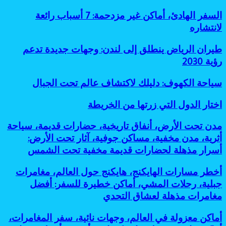
البيئية:
السفر
السفر الهادئ، أماكن غير مزدحمة: 7 أسباب رائعة
9
الهادئ،
لانتشاره
طرق
أماكن
عملية
غير
وفعالة
طيران
طيران الرياض ينطلق إلى لندن: وجهات جديدة تدعم
مزدحمة:
لتقليل
الرياض
رؤية 2030
7
البصمة
ينطلق
أسباب
الكربونية
إلى
رائعة
سياحة
سياحة الكهوف: دليلك لاكتشاف عالم تحت الجبال
لندن:
لانتشاره
الكهوف:
وجهات
دليلك
اختار
اختار الدول التي زرتها من الخريطة
جديدة
لاكتشاف
الدول
تدعم
عالم
التي
رؤية
مدن
مدن تحت الأرض، أنفاق تاريخية، حضارات قديمة، سياحة
تحت
زرتها
2030
تحت
أثرية، مدن مخفية، مساكن جوفية، آثار تحت الأرض:
الجبال
من
الأرض،
أسرار مذهلة لحضارات قديمة مخفية تحت الشمس
الخريطة
أنفاق
تاريخية،
أخطر
أخطر مسارات الهايكنج، هايكنج حول العالم، مغامرات
حضارات
مسارات
قديمة،
جبلية، رحلات المشي، أماكن خطيرة للسفر: أفضل
الهايكنج،
سياحة
مغامرات مذهلة لعشاق التحدي
هايكنج
أثرية،
حول
مدن
أماكن
أماكن معزولة في العالم، وجهات نائية، سفر المغامرات،
العالم،
مخفية،
معزولة