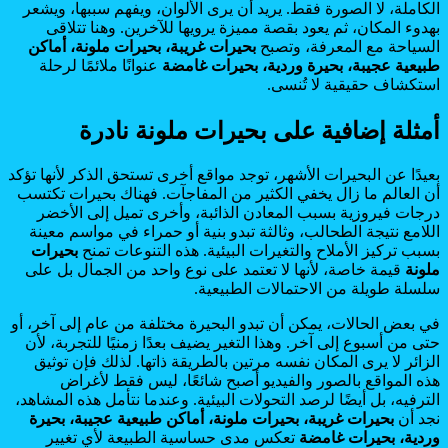
الكاملة، لا الصورة فقط. يريد أن يرى الألوان، ويفهم سببها، ويشعر
بهدوء المكان، ثم يعود بقصة مميزة يرويها للآخرين. وهنا تتلاقى
السياحة مع المعرفة، وتصبح
بحيرات غريبة، بحيرات ملونة، أماكن
طبيعية عجيبة، بحيرة وردية، بحيرات غامضة
عنوانًا ملائمًا لرحلة
استكشاف حقيقية لا تُنسى.
أمثلة إضافية على بحيرات ملونة نادرة
بعيدًا عن البحيرات الأشهر، توجد مواقع أخرى تستحق الذكر لأنها تؤكد
أن العالم ما زال يخفي الكثير من المفاجآت. فهناك بحيرات تكتسب
درجات فيروزية بسبب المعادن الذائبة، وأخرى تميل إلى الأخضر
اللامع نتيجة الطحالب، وثالثة تبدو بنية أو حمراء في مواسم معينة
بسبب تركيز الأملاح والتغيرات البيئية. هذه التنوعات تمنح
بحيرات
ملونة
قيمة خاصة، لأنها لا تعتمد على نوع واحد من الجمال بل على
سلسلة طويلة من الاحتمالات الطبيعية.
في بعض الحالات، يمكن أن تبدو البحيرة مختلفة من عام إلى آخر، أو
حتى من أسبوع إلى آخر. وهذا التغير يضيف بعدًا زمنيًا للتجربة، لأن
الزائر لا يرى المكان نفسه مرتين بالطريقة ذاتها. لذلك فإن توثيق
هذه المواقع بالصور والفيديو أصبح شائعًا، ليس فقط لأغراض
الترفيه، بل أيضًا لرصد التحولات البيئية. وعندما نتأمل هذه المشاهد،
نجد أن
بحيرات غريبة، بحيرات ملونة، أماكن طبيعية عجيبة، بحيرة
وردية، بحيرات غامضة
تعكس مدى حساسية الطبيعة لأي تغيير