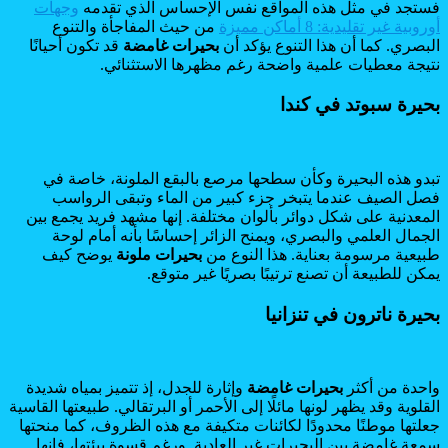
فستجد في مثل هذه المواقع نفس الإحساس الذي تقدمه
وجهات
أوروبية غير تقليدية: 8 أماكن مميزة
من حيث المفاجأة والتنوع
البصري. كما أن هذا التنوع يؤكد أن
بحيرات غامضة
قد تكون أحيانًا
نتيجة معطيات علمية واضحة رغم مظهرها الاستثنائي.
بحيرة سبوتد في كندا
تبدو هذه البحيرة وكأن سطحها مرصع بالبقع الملونة، خاصة في
فصل الصيف عندما يتبخر جزء كبير من الماء وتبقى الرواسب
المعدنية على شكل دوائر بألوان مختلفة. إنها مشهد فريد يجمع بين
الجمال العلمي والبصري، ويمنح الزائر إحساسًا بأنه أمام لوحة
طبيعية مرسومة بعناية. هذا النوع من
بحيرات ملونة
يوضح كيف
يمكن للطبيعة أن تصنع ترتيبًا بصريًا غير متوقع.
بحيرة ناترون في تنزانيا
واحدة من أكثر
بحيرات غامضة
وإثارة للجدل، إذ تتميز بمياه شديدة
القلوية وقد يظهر لونها مائلًا إلى الأحمر أو البرتقالي. طبيعتها القاسية
جعلتها موطنًا محدودًا لكائنات متكيفة مع هذه الظروف، كما منحتها
سمعة غامضة بين البحيرات غير العادية. ورغم قسوة بيئتها، فإنها