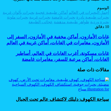
الوسوم
أجمل البحيرات في العالم
أماكن طبيعية عجيبة
بحيرات بألوان غريبة
بحيرات طبيعية نادرة
بحيرات غامضة
بحيرات غريبة
بحيرات ملونة
بحيرة وردية
ظواهر طبيعية مدهشة
عجائب الطبيعة
10 دقائق
غابات
غابات الأمازون، أماكن مخفية في الأمازون، السفر إلى
الأمازون،
الأمازون، مغامرات في الغابات، أماكن غريبة في العالم
أماكن
مخفية
غابات
غابات مسكونة، أغرب الغابات في العالم، أساطير
في
مسكونة،
الغابات، أماكن مرعبة للسفر، مغامرات غامضة
الأمازون،
أغرب
السفر
الغابات
إلى
مقالات ذات صلة
في
الأمازون،
العالم،
مغامرات
أساطير
في
الغابات،
الغابات،
أماكن
أماكن
مرعبة
غريبة
سياحة الكهوف: دليلك لاكتشاف عالم تحت الجبال
للسفر،
في
مغامرات
العالم
غامضة