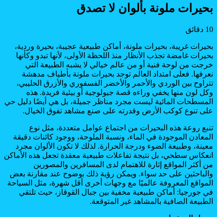
بحيرات ملونة بألوان لا تصدق
10 دقائق
بحيرات غريبة، بحيرات ملونة، أماكن طبيعية عجيبة، بحيرة وردية،
بحيرات غامضة تجذب الأنظار منذ اللحظة الأولى، لأنها تبدو وكأنها
خرجت من لوحة فنية أو من عالم خيالي لا يشبه الطبيعة التي
نعرفها. فعلى امتداد العالم توجد بحيرات ملونة بأطياف مدهشة
تتراوح بين الوردي والأحمر والأخضر الفسفوري والأزرق الحليبي،
وكل لون منها يخفي وراءه قصة جيولوجية أو بيئية فريدة. هذه
المسطحات المائية ليست مجرد مناظر جميلة، بل هي أيضًا دليل حي
على تنوع كوكب الأرض وقدرته على صنع مشاهد تفوق الخيال.
تنبع روعة هذه البحيرات من اجتماع عوامل متعددة، مثل نوع
المعادن الموجودة في الماء، ونسبة الملوحة، ووجود كائنات دقيقة
معينة، وطبيعة الضوء ودرجة الحرارة. لذلك لا تكون الألوان مجرد
انعكاس سطحي، بل نتيجة تفاعلات طبيعية معقدة تجعل هذه الأماكن
من أكثر المواقع إثارة للاهتمام لدى المسافرين والمصورين
والباحثين على حد سواء. ويمكن رؤية ذلك بوضوح عند مقارنة بعض
المواقع المعروفة عالميًا مع وجهات أخرى أقل شهرة، مثل السياحة
في جورجيا: أماكن طبيعية مخفية بين جبال القوقاز، حيث تلتقي
الطبيعة الصافية بالمشاهد غير المتوقعة.