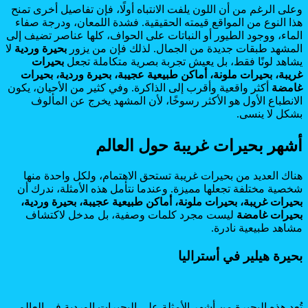
وعلى الرغم من أن اللون يلفت الانتباه أولًا، فإن تفاصيل أخرى تمنح
هذا النوع من المواقع قيمته الحقيقية. فشدة اللمعان، ودرجة صفاء
الماء، ووجود الطيور أو النباتات على الحواف، كلها عناصر تضيف إلى
المشهد طبقات جديدة من الجمال. لذلك فإن من يزور
بحيرة وردية
لا
يشاهد لونًا فقط، بل يعيش تجربة بصرية متكاملة تجعل
بحيرات
غريبة، بحيرات ملونة، أماكن طبيعية عجيبة، بحيرة وردية، بحيرات
غامضة
أكثر واقعية وأقرب إلى الذاكرة. وفي كثير من الأحيان، يكون
الانطباع الأول هو الأكثر رسوخًا، لأن المشهد يخرج عن المألوف
بشكل لا ينسى.
أشهر بحيرات غريبة حول العالم
هناك العديد من بحيرات غريبة تستحق الاهتمام، ولكل واحدة منها
شخصية مختلفة تجعلها مميزة. وعندما نتأمل هذه الأمثلة، ندرك أن
بحيرات غريبة، بحيرات ملونة، أماكن طبيعية عجيبة، بحيرة وردية،
بحيرات غامضة
ليست مجرد كلمات وصفية، بل مدخل لاكتشاف
مشاهد طبيعية نادرة.
بحيرة هيلير في أستراليا
تُعد هذه البحيرة من أشهر الأمثلة على البحيرات الوردية في العالم.