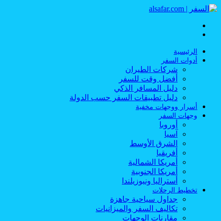
القائمة
بحث
عن
الرئيسية
أدوات السفر
شركات الطيران
أفضل وقت للسفر
دليل المسافر الذكي
دليل تطبيقات السفر حسب الدولة
أسرار ووجهات مخفية
وجهات السفر
أوروبا
آسيا
الشرق الأوسط
أفريقيا
أمريكا الشمالية
أمريكا الجنوبية
أستراليا ونيوزيلندا
تخطيط الرحلات
جداول سياحية جاهزة
تكاليف السفر والميزانيات
مقارنات الوجهات