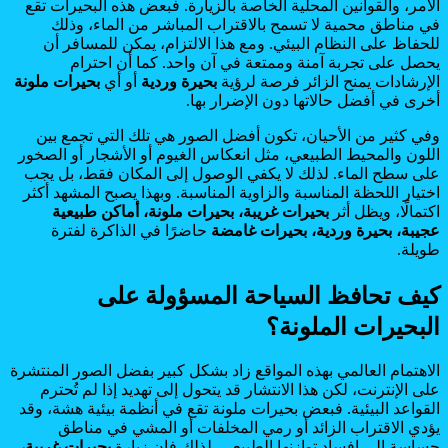
الأمر، والقوانين المحلية الخاصة بالزيارة. فبعض هذه البحيرات تقع
في مناطق محمية لا تسمح بالاقتراب المباشر من الماء، وذلك
للحفاظ على النظام البيئي. ومع هذا الالتزام، يمكن للمسافر أن
يحصل على تجربة آمنة وممتعة في آن واحد. كما أن احترام
الإرشادات يمنح الزائر فرصة لرؤية
بحيرة وردية
أو أي
بحيرات ملونة
أخرى في أفضل حالاتها دون الإضرار بها.
وفي كثير من الأحيان، تكون أفضل الصور هي تلك التي تجمع بين
اللون والمحيط الطبيعي، مثل انعكاس الغيوم أو الأشجار أو الصخور
على سطح الماء. لذلك لا يكفي الوصول إلى المكان فقط، بل يجب
اختيار اللحظة المناسبة والزاوية المناسبة. وبهذا يصبح المشهد أكثر
اكتمالًا، ويظل أثر
بحيرات غريبة، بحيرات ملونة، أماكن طبيعية
عجيبة، بحيرة وردية، بحيرات غامضة
حاضرًا في الذاكرة لفترة
طويلة.
كيف تحافظ السياحة المسؤولة على
البحيرات الملونة؟
الاهتمام العالمي بهذه المواقع زاد بشكل كبير بفضل الصور المنتشرة
على الإنترنت، لكن هذا الانتشار قد يتحول إلى تهديد إذا لم تُحترم
القواعد البيئية. فبعض بحيرات ملونة تقع في أنظمة بيئية هشة، وقد
يؤدي الاقتراب الزائد أو رمي المخلفات أو المشي في مناطق
حساسة إلى إفساد توازنها الطبيعي. لذلك فإن زيارة
بحيرات غريبة،