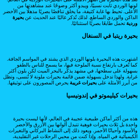
لونها الوردي ثابت نسبيًا، ويبدو أكثر وضوحًا عند مشاهدتها من
الأعلى. تحيط بها غابة كثيفة، ما يخلق تناقضًا بصريًا مذهلًا بين الأخضر
الداكن والوردي الساطع. لذلك تُذكر غالبًا عند الحديث عن
بحيرة
وردية
تحمل طابعًا بصريًا استثنائيًا.
بحيرة ريتبا في السنغال
اشتهرت هذه البحيرة بلونها الوردي الذي يشتد في المواسم الجافة.
كما تُعرف بارتفاع نسبة الملوحة فيها، ما يسمح للناس بالطفو
بسهولة على سطحها، في مشهد يذكّر بالبحر الميت لكن بلون أكثر
غرابة. ولهذا تدخل بسهولة ضمن قائمة بحيرات ملونة لا تُنسى، وتظل
من أبرز الأمثلة على
بحيرات غريبة
يحرص المصورون على توثيقها.
بحيرات كيليموتو في إندونيسيا
هذه من أكثر أماكن طبيعية عجيبة في العالم، لأنها ليست بحيرة
واحدة بل ثلاث بحيرات فوهية تتبدل ألوانها بين الأزرق والأخضر
والأسود وأحيانًا الأحمر. ويعود ذلك إلى النشاط البركاني والتغيرات
الكيميائية في المياه. وإذا كنت من محبي الرحلات غير التقليدية،