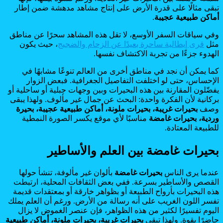
تبقى مثالًا على قدرة الأرض على إنتاج مشاهد مدهشة ضمن إطار
أماكن طبيعية عجيبة
.
وفي سياقات السفر الأوسع، لا تقل هذه المشاهد سحرًا عن مناطق
مثل
قرى إيطالية ساحرة بعيدًا عن الزحام والضجيج
، حيث يكون
الهدوء جزءًا من تجربة الاكتشاف نفسها.
كما يمكن أن نجد في مناطق أخرى من العالم تنوعًا مشابهًا في
الإحساس، حتى لو اختلفت التفاصيل الجغرافية. فبعض الزوار
يفضّلون المقارنة بين هذه البحيرات وبين وجهات جبلية أو ساحلية أو
بركانية لأن الفكرة واحدة: البحث عن جمال غير مألوف. ولهذا يبقى
وصف
بحيرات غريبة، بحيرات ملونة، أماكن طبيعية عجيبة، بحيرة
وردية، بحيرات غامضة
مناسبًا لأي موقع يكسر الصورة النمطية
للطبيعة المعتادة.
بحيرات غامضة بين العلم والأساطير
عندما يرى الناس
بحيرات غامضة
بألوان غير مألوفة، تنشأ حولها
القصص والأساطير بسرعة. ففي بعض الثقافات المحلية، ارتبطت
هذه البحيرات بأرواح الطبيعة أو بظواهر خارقة أو بمعتقدات قديمة
تفسر اللون الغريب على أنه رسالة من الأرض. ورغم أن العلم يملك
اليوم تفسيرًا لكثير من هذه الظواهر، فإن عنصر الغموض لا يزال
حاضرًا بقوة. ولهذا تبقى
بحيرات غريبة، بحيرات ملونة، أماكن طبيعية