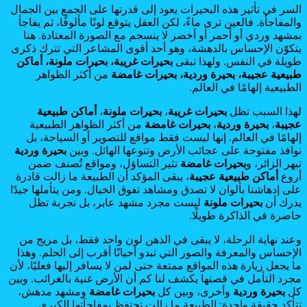
السر في تأثير هذه البحيرات يعود إلى قدرتها على الجمع بين الجمال
والمفاجأة. فالعين ترى ماءً، لكن العقل يتوقع لونًا مألوفًا، ثم يفاجأ
بمشهد وردي أو أحمر أو أخضر لا ينسجم مع الصورة المعتادة. هنا
يتكوّن الإحساس بالدهشة، وهو أحد أقوى المشاعر التي تترك ذكرى
طويلة في النفس. ولهذا تبقى
بحيرات غريبة، بحيرات ملونة، أماكن
طبيعية عجيبة، بحيرة وردية، بحيرات غامضة
من أكثر الظواهر
الطبيعية إلهامًا في العالم.
لهذا السبب تظل
بحيرات غريبة
،
بحيرات ملونة
،
أماكن طبيعية
عجيبة
،
بحيرة وردية
،
بحيرات غامضة
من أكثر الظواهر الطبيعية
إلهامًا في العالم. إنها ليست فقط مواقع للتصوير أو السياحة، بل
نوافذ مفتوحة على عجائب الأرض وتنوعها الهائل. وبين
بحيرة وردية
تبهر الزائر، و
بحيرات غامضة
تثير التساؤل، ومواقع تُصنف ضمن
أروع
أماكن طبيعية عجيبة
، يبقى المؤكد أن الطبيعة ما زالت قادرة
على إدهاشنا بألوان لا تصدق ومشاهد تفوق الخيال. ومن يتأملها جيدًا
يدرك أن
بحيرات ملونة
ليست مجرد مشهد عابر، بل تجربة تظل
حاضرة في الذاكرة طويلًا.
وعند نهاية الرحلة، لا يبقى في الذهن لون واحد فقط، بل مزيج من
الإحساس والمعرفة والصور التي تبدو أحيانًا أقرب إلى الحلم. وهذا
ما يجعل زيارة هذه المواقع ممتعة حتى لمن لا يسافر إليها فعليًا، لأن
مجرد التأمل في قصتها يكشف لنا كم أن الأرض غنية بالغرائب. وبين
كل
بحيرة وردية
وأخرى، وبين كل
بحيرات غامضة
ومشهد مدهش،
تتأكد حقيقة واحدة: الطبيعة ما زالت تحتفظ بمفاجآتها الكبرى.