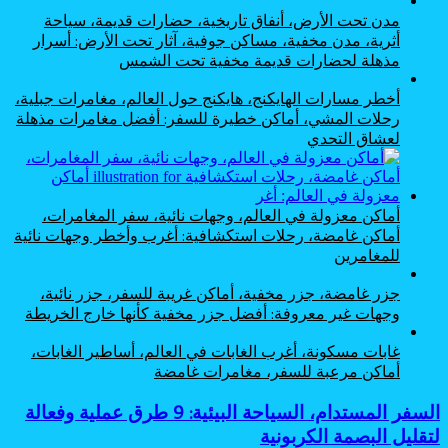
مدن تحت الأرض، أنفاق تاريخية، حضارات قديمة، سياحة
أثرية، مدن مخفية، مساكن جوفية، آثار تحت الأرض: أسرار
مذهلة لحضارات قديمة مخفية تحت الشمس
أخطر مسارات الهايكنج، هايكنج حول العالم، مغامرات جبلية،
رحلات المشي، أماكن خطيرة للسفر: أفضل مغامرات مذهلة
لعشاق التحدي
أماكن معزولة في العالم، وجهات نائية، سفر المغامرات،
أماكن غامضة، رحلات استكشافية: أغرب وأخطر وجهات نائية
للمغامرين
جزر غامضة، جزر مخفية، أماكن غريبة للسفر، جزر نائية،
وجهات غير معروفة: أفضل جزر مخفية كأنها خارج الخريطة
غابات مسكونة، أغرب الغابات في العالم، أساطير الغابات،
أماكن مرعبة للسفر، مغامرات غامضة
السفر
السفر المستدام، السياحة البيئية: 9 طرق عملية وفعالة
المستدام،
لتقليل البصمة الكربونية
السياحة