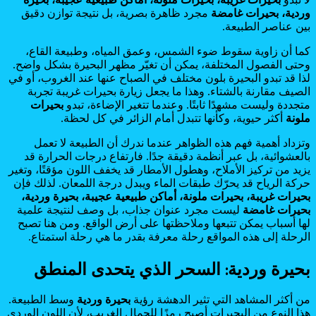
وردية، بحيرات غامضة
مجرد ظاهرة بصرية، بل نتيجة توازن دقيق
بين عناصر الطبيعة.
كما أن زاوية سقوط ضوء الشمس، وعمق المياه، وطبيعة القاع،
وحتى الفصول المختلفة، يمكن أن تغيّر مظهر البحيرة بشكل واضح.
لذا قد تبدو البحيرة بلون مختلف في الصباح عنها عند الغروب، أو في
الصيف مقارنة بالشتاء. وهذا ما يجعل زيارة بحيرات غريبة تجربة
متجددة وليست مشهدًا ثابتًا. وعندما تتغير الإضاءة، تبدو
بحيرات
ملونة
أكثر حيوية، وكأنها تتبدل أمام الزائر في كل لحظة.
وتزداد أهمية فهم هذه الظواهر عندما ندرك أن الطبيعة لا تعمل
بالعشوائية، بل عبر أنظمة دقيقة جدًا. فارتفاع درجات الحرارة قد
يزيد من تركيز الأملاح، وهطول الأمطار قد يخفف اللون مؤقتًا، وتغير
حركة الرياح قد يحرّك طبقات الماء ويبدل درجة اللمعان. لذلك فإن
بحيرات غريبة، بحيرات ملونة، أماكن طبيعية عجيبة، بحيرة وردية،
بحيرات غامضة
ليست مجرد عنوان جذاب، بل وصف لنتيجة علمية
لها أسباب يمكن تتبعها وملاحظتها على أرض الواقع. ومن هنا تصبح
الرحلة إلى هذه المواقع رحلة معرفة بقدر ما هي رحلة استمتاع.
بحيرة وردية: السحر الذي يتحدى المنطق
من أكثر المشاهد التي تثير الدهشة رؤية
بحيرة وردية
وسط الطبيعة.
هذا النوع من البحيرات أصبح رمزًا للجمال الغريب، لأن اللون الوردي