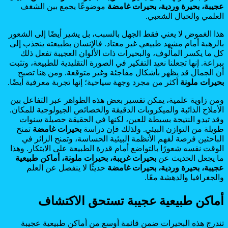
عجيبة، بحيرة وردية، بحيرات غامضة
موضوعًا يجمع بين الشغف
العلمي والخيال الشعبي.
هذا الغموض لا يعني فقط الجهل بالسبب، بل يشير أيضًا إلى الشعور
بالرهبة أمام مشهد طبيعي غير معتاد. فالإنسان بطبيعته ينجذب إلى
كل ما يكسر المألوف، والبحيرات ذات الألوان العجيبة تفعل ذلك
ببراعة. إنها تجعلنا نعيد التفكير في الصورة التقليدية للطبيعة، وتثبت
أن الجمال قد يظهر بأشكال مفاجئة وغير متوقعة. ومن هنا تصبح
بحيرات ملونة
أكثر من مجرد وجهة سياحية؛ إنها تجربة معرفية أيضًا.
ومن زاوية علمية، يمكن تفسير بعض هذه الظواهر عبر التفاعل بين
الأملاح الذائبة والميكروبات الدقيقة والخصائص الجيولوجية للمكان.
وقد تبدو النتيجة بسيطة للعين، لكنها في الحقيقة حصيلة سنوات
طويلة من التوازن البيئي. ولذلك فإن دراسة
بحيرات غامضة
تمنح
الباحثين فرصة لفهم الأنظمة البيئية الحساسة، وتمنح الزائر في
الوقت نفسه شعورًا بالتواضع أمام قدرة الطبيعة على الابتكار. وهذا
ما يجعل الحديث عن
بحيرات غريبة، بحيرات ملونة، أماكن طبيعية
عجيبة، بحيرة وردية، بحيرات غامضة
حديثًا لا ينفصل عن العلم
والجغرافيا والدهشة معًا.
أماكن طبيعية عجيبة تستحق الاكتشاف
تندرج هذه البحيرات ضمن قائمة أوسع من أماكن طبيعية عجيبة